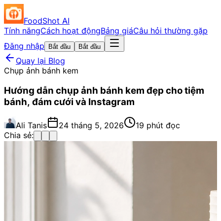
FoodShot AI
Tính năng
Cách hoạt động
Bảng giá
Câu hỏi thường gặp
Đăng nhập
Bắt đầu
Bắt đầu
Quay lại Blog
Chụp ảnh bánh kem
Hướng dẫn chụp ảnh bánh kem đẹp cho tiệm
bánh, đám cưới và Instagram
Ali Tanis
24 tháng 5, 2026
19 phút đọc
Chia sẻ: