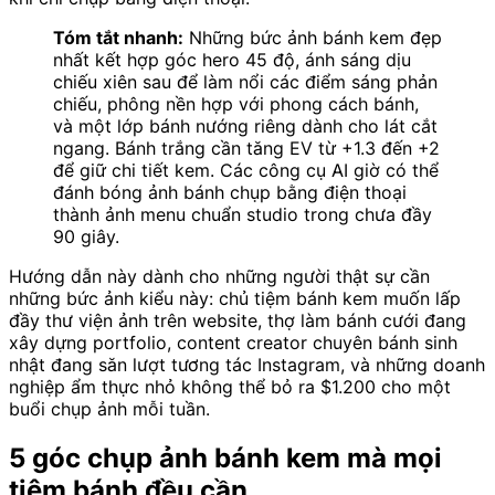
Tóm tắt nhanh:
Những bức ảnh bánh kem đẹp
nhất kết hợp góc hero 45 độ, ánh sáng dịu
chiếu xiên sau để làm nổi các điểm sáng phản
chiếu, phông nền hợp với phong cách bánh,
và một lớp bánh nướng riêng dành cho lát cắt
ngang. Bánh trắng cần tăng EV từ +1.3 đến +2
để giữ chi tiết kem. Các công cụ AI giờ có thể
đánh bóng ảnh bánh chụp bằng điện thoại
thành ảnh menu chuẩn studio trong chưa đầy
90 giây.
Hướng dẫn này dành cho những người thật sự cần
những bức ảnh kiểu này: chủ tiệm bánh kem muốn lấp
đầy thư viện ảnh trên website, thợ làm bánh cưới đang
xây dựng portfolio, content creator chuyên bánh sinh
nhật đang săn lượt tương tác Instagram, và những doanh
nghiệp ẩm thực nhỏ không thể bỏ ra $1.200 cho một
buổi chụp ảnh mỗi tuần.
5 góc chụp ảnh bánh kem mà mọi
tiệm bánh đều cần