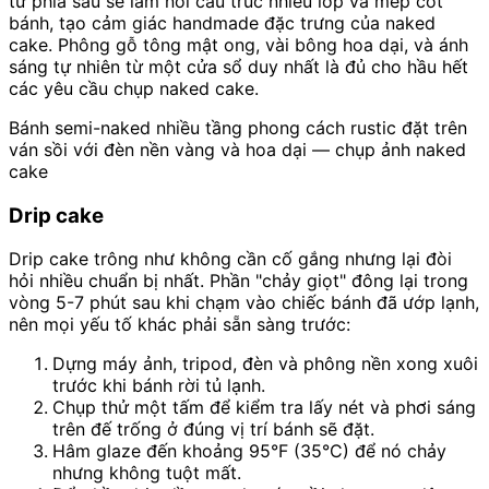
từ phía sau sẽ làm nổi cấu trúc nhiều lớp và mép cốt
bánh, tạo cảm giác handmade đặc trưng của naked
cake. Phông gỗ tông mật ong, vài bông hoa dại, và ánh
sáng tự nhiên từ một cửa sổ duy nhất là đủ cho hầu hết
các yêu cầu chụp naked cake.
Bánh semi-naked nhiều tầng phong cách rustic đặt trên
ván sồi với đèn nền vàng và hoa dại — chụp ảnh naked
cake
Drip cake
Drip cake trông như không cần cố gắng nhưng lại đòi
hỏi nhiều chuẩn bị nhất. Phần "chảy giọt" đông lại trong
vòng 5-7 phút sau khi chạm vào chiếc bánh đã ướp lạnh,
nên mọi yếu tố khác phải sẵn sàng trước:
Dựng máy ảnh, tripod, đèn và phông nền xong xuôi
trước khi bánh rời tủ lạnh.
Chụp thử một tấm để kiểm tra lấy nét và phơi sáng
trên đế trống ở đúng vị trí bánh sẽ đặt.
Hâm glaze đến khoảng 95°F (35°C) để nó chảy
nhưng không tuột mất.