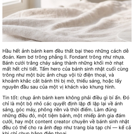
Hầu hết ảnh bánh kem đều thất bại theo những cách dễ
đoán. Kem bơ trông phẳng lì. Fondant trông như nhựa.
Bánh cưới trắng cháy sáng thành những khối mờ nhạt
mất hết chi tiết. Tấm hero của bánh sinh nhật cuối cùng
trông như một bức ảnh chụp vội từ điện thoại, và
khoảnh khắc cắt bánh thì bị mờ, thiếu sáng, hoặc lấy
nguyên đầu sau của một vị khách vào khung hình.
Tin tốt: chụp ảnh bánh kem không phải điều gì bí ẩn. Đó
chỉ là một bộ nhỏ các quyết định lặp đi lặp lại về ánh
sáng, góc máy, phông nền và thời điểm. Làm đúng
những điều đó, một tiệm bánh, một nhiếp ảnh gia đám
cưới, hay một content creator chuyên về bánh sinh nhật
đều có thể cho ra ảnh đẹp như trang bìa tạp chí — kể cả
khi chỉ chụp bằng điện thoại.