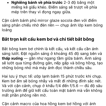
Nghiêng bánh về phía trước
2-3 độ bằng một
miếng kê giấu khéo. Điểm sáng sẽ trượt về phía
mép trên thay vì đọng ngay giữa.
Cận cảnh bánh phủ mirror glaze socola đen với điểm
sáng phản chiếu nhờ đèn nền — chụp ảnh lớp kem bóng
loáng
Bắt trọn kết cấu kem bơ và chi tiết bắt bông
Bắt bông kem bơ chính là kết cấu, và kết cấu cần ánh
sáng lướt. Đặt nguồn sáng ở khoảng 45 độ sang bên và
thấp xuống
— gần như ngang tầm giữa bánh. Ánh sáng
sẽ lướt qua từng đường gân, nếp gấp và bông hồng, tạo
những bóng nhỏ mà máy ảnh đọc thành chiều sâu.
Hai lưu ý thực tế: ướp lạnh bánh 15 phút trước khi chụp.
Kem bơ ấm sẽ bóng nhẫy và mất đi những đỉnh sắc nét.
Và với cận cảnh, chụp ở khẩu f/4 đến f/5.6 — đủ độ sâu
trường ảnh để giữ kết cấu toàn mặt bánh mà vẫn không
mất phần phông nền mờ.
Cận cảnh macro của hoa hồng kem bơ hồng với ánh