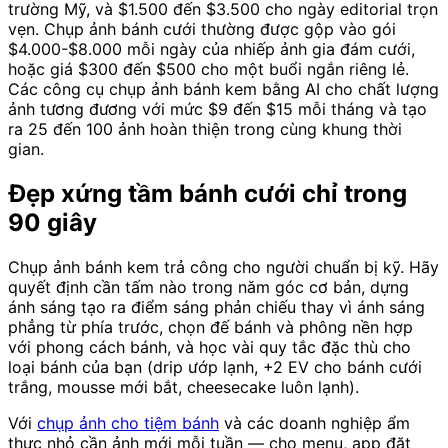
trường Mỹ, và $1.500 đến $3.500 cho ngày editorial trọn
vẹn. Chụp ảnh bánh cưới thường được gộp vào gói
$4.000-$8.000 mỗi ngày của nhiếp ảnh gia đám cưới,
hoặc giá $300 đến $500 cho một buổi ngắn riêng lẻ.
Các công cụ chụp ảnh bánh kem bằng AI cho chất lượng
ảnh tương đương với mức $9 đến $15 mỗi tháng và tạo
ra 25 đến 100 ảnh hoàn thiện trong cùng khung thời
gian.
Đẹp xứng tầm bánh cưới chỉ trong
90 giây
Chụp ảnh bánh kem trả công cho người chuẩn bị kỹ. Hãy
quyết định cần tấm nào trong năm góc cơ bản, dựng
ánh sáng tạo ra điểm sáng phản chiếu thay vì ánh sáng
phẳng từ phía trước, chọn đế bánh và phông nền hợp
với phong cách bánh, và học vài quy tắc đặc thù cho
loại bánh của bạn (drip ướp lạnh, +2 EV cho bánh cưới
trắng, mousse mới bắt, cheesecake luôn lạnh).
Với
chụp ảnh cho tiệm bánh
và các doanh nghiệp ẩm
thực nhỏ cần ảnh mới mỗi tuần — cho menu, app đặt