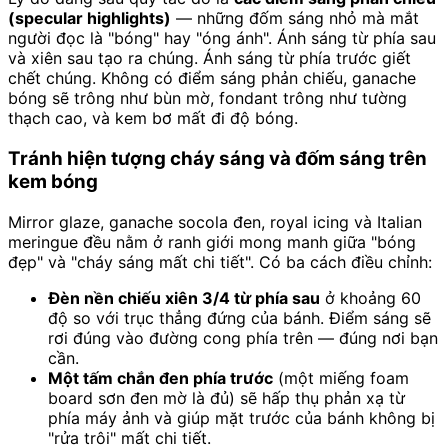
(specular highlights)
— những đốm sáng nhỏ mà mắt
người đọc là "bóng" hay "óng ánh". Ánh sáng từ phía sau
và xiên sau tạo ra chúng. Ánh sáng từ phía trước giết
chết chúng. Không có điểm sáng phản chiếu, ganache
bóng sẽ trông như bùn mờ, fondant trông như tường
thạch cao, và kem bơ mất đi độ bóng.
Tránh hiện tượng cháy sáng và đốm sáng trên
kem bóng
Mirror glaze, ganache socola đen, royal icing và Italian
meringue đều nằm ở ranh giới mong manh giữa "bóng
đẹp" và "cháy sáng mất chi tiết". Có ba cách điều chỉnh:
Đèn nền chiếu xiên 3/4 từ phía sau
ở khoảng 60
độ so với trục thẳng đứng của bánh. Điểm sáng sẽ
rơi đúng vào đường cong phía trên — đúng nơi bạn
cần.
Một tấm chắn đen phía trước
(một miếng foam
board sơn đen mờ là đủ) sẽ hấp thụ phản xạ từ
phía máy ảnh và giúp mặt trước của bánh không bị
"rửa trôi" mất chi tiết.