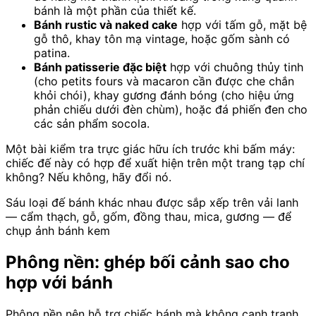
bánh là một phần của thiết kế.
Bánh rustic và naked cake
hợp với tấm gỗ, mặt bệ
gỗ thô, khay tôn mạ vintage, hoặc gốm sành có
patina.
Bánh patisserie đặc biệt
hợp với chuông thủy tinh
(cho petits fours và macaron cần được che chắn
khỏi chói), khay gương đánh bóng (cho hiệu ứng
phản chiếu dưới đèn chùm), hoặc đá phiến đen cho
các sản phẩm socola.
Một bài kiểm tra trực giác hữu ích trước khi bấm máy:
chiếc đế này có hợp để xuất hiện trên một trang tạp chí
không? Nếu không, hãy đổi nó.
Sáu loại đế bánh khác nhau được sắp xếp trên vải lanh
— cẩm thạch, gỗ, gốm, đồng thau, mica, gương — để
chụp ảnh bánh kem
Phông nền: ghép bối cảnh sao cho
hợp với bánh
Phông nền nên hỗ trợ chiếc bánh mà không cạnh tranh