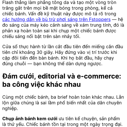
Flash thẳng làm phẳng tông da và tạo một vòng tròn
trắng gắt trên mọi bề mặt bóng trong phòng, kể cả
chiếc bánh. Vấn đề kỹ thuật này được mô tả rõ trong
các hướng dẫn về bù trừ phơi sáng trên Fstoppers
— hệ
đo sáng của máy kéo cảnh sáng về xám trung tính, đó là
phản xạ hoàn toàn sai khi chụp một chiếc bánh được
chiếu sáng nổi bật trên sàn nhảy tối.
Cửa sổ thực hành từ lần cắt đầu tiên đến miếng cắn đầu
tiên chỉ khoảng 30 giây. Hãy đứng vào vị trí trước khi
cặp đôi tiến đến bàn bánh. Khi họ bắt đầu, hãy chạy
đúng chuỗi — bạn không thể dàn dựng ngược.
Đám cưới, editorial và e-commerce:
ba công việc khác nhau
Cùng một chiếc bánh, ba brief hoàn toàn khác nhau. Lẫn
lộn giữa chúng là sai lầm phổ biến nhất của dân chuyên
nghiệp.
Chụp ảnh bánh kem cưới
ưu tiên kể chuyện, sản phẩm
là thứ yếu. Chiếc bánh tồn tại trong một ngày trọng đại.