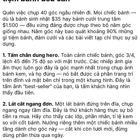
Quên việc chụp 40 góc ngẫu nhiên đi. Mọi chiếc bánh —
dù là bánh sinh nhật $35 hay bánh cưới trung tâm
$1.500 — đều xứng đáng được chụp theo bộ năm góc
giống nhau. Năm góc này bao quát khoảng 90% những
gì tiệm bánh, đám cưới và các bài viết tạp chí thực sự sử
dụng.
1. Tấm chân dung hero.
Toàn cảnh chiếc bánh, góc 3/4,
lệch 45 đến 75 độ so với mặt trước. Các nhiếp ảnh gia
ẩm thực luôn gọi đây là góc mạnh nhất trong chụp ảnh
bánh kem, và họ đúng — nó bắt được cả phần trang trí
trên đỉnh
và
mặt bên chỉ trong một khung hình. Đây là
tấm ảnh "best-seller" của bạn, là tấm khách hàng nhìn
thấy đầu tiên.
2. Lát cắt ngang đơn.
Một lát bánh đứng trên đĩa, chụp
ngang ngay tầm đĩa. Đây là thứ khách hàng thực sự bỏ
tiền ra mua. Hãy cho thấy các lớp, phần nhân, tỉ lệ kem
so với cốt bánh. Nướng riêng thêm một chiếc bánh nhiều
tầng dành cho góc này — cắt khi còn tươi mới, đừng
dùng phần thừa qua ngày.