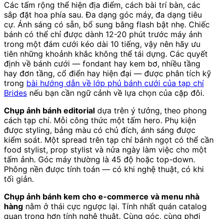
Các tấm rộng thể hiện địa điểm, cách bài trí bàn, các
sắp đặt hoa phía sau. Đa dạng góc máy, đa dạng tiêu
cự. Ánh sáng có sẵn, bổ sung bằng flash bật nhẹ. Chiếc
bánh có thể chỉ được dành 12-20 phút trước máy ảnh
trong một đám cưới kéo dài 10 tiếng, vậy nên hãy ưu
tiên những khoảnh khắc không thể tái dựng. Các quyết
định về bánh cưới — fondant hay kem bơ, nhiều tầng
hay đơn tầng, cổ điển hay hiện đại — được phân tích kỹ
trong
bài hướng dẫn về lớp phủ bánh cưới của tạp chí
Brides
nếu bạn cần ngữ cảnh về lựa chọn của cặp đôi.
Chụp ảnh bánh editorial
dựa trên ý tưởng, theo phong
cách tạp chí. Mỗi công thức một tấm hero. Phụ kiện
được styling, bảng màu có chủ đích, ánh sáng được
kiểm soát. Một spread trên tạp chí bánh ngọt có thể cần
food stylist, prop stylist và nửa ngày làm việc cho một
tấm ảnh. Góc máy thường là 45 độ hoặc top-down.
Phông nền được tính toán — có khi nghệ thuật, có khi
tối giản.
Chụp ảnh bánh kem cho e-commerce và menu nhà
hàng
nằm ở thái cực ngược lại. Tính nhất quán catalog
quan trọng hơn tính nghệ thuật. Cùng góc, cùng phơi