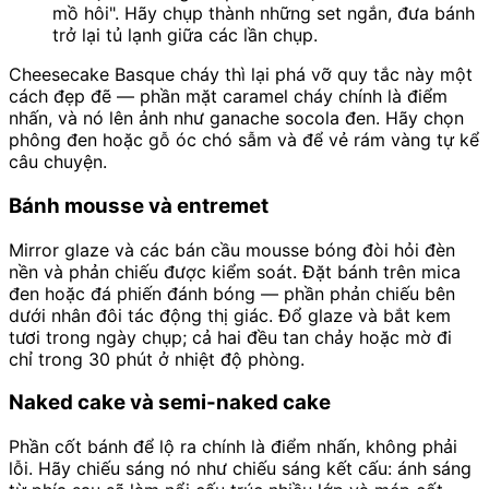
mồ hôi". Hãy chụp thành những set ngắn, đưa bánh
trở lại tủ lạnh giữa các lần chụp.
Cheesecake Basque cháy thì lại phá vỡ quy tắc này một
cách đẹp đẽ — phần mặt caramel cháy chính là điểm
nhấn, và nó lên ảnh như ganache socola đen. Hãy chọn
phông đen hoặc gỗ óc chó sẫm và để vẻ rám vàng tự kể
câu chuyện.
Bánh mousse và entremet
Mirror glaze và các bán cầu mousse bóng đòi hỏi đèn
nền và phản chiếu được kiểm soát. Đặt bánh trên mica
đen hoặc đá phiến đánh bóng — phần phản chiếu bên
dưới nhân đôi tác động thị giác. Đổ glaze và bắt kem
tươi trong ngày chụp; cả hai đều tan chảy hoặc mờ đi
chỉ trong 30 phút ở nhiệt độ phòng.
Naked cake và semi-naked cake
Phần cốt bánh để lộ ra chính là điểm nhấn, không phải
lỗi. Hãy chiếu sáng nó như chiếu sáng kết cấu: ánh sáng