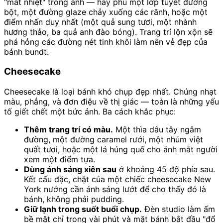
"mất nhiệt" trong ảnh — hãy phủ một lớp tuyết đường
bột, một đường glaze chảy xuống các rãnh, hoặc một
điểm nhấn duy nhất (một quả sung tươi, một nhành
hương thảo, ba quả anh đào bóng). Trang trí lộn xộn sẽ
phá hỏng các đường nét tinh khôi làm nên vẻ đẹp của
bánh bundt.
Cheesecake
Cheesecake là loại bánh khó chụp đẹp nhất. Chúng nhạt
màu, phẳng, và đơn điệu về thị giác — toàn là những yếu
tố giết chết một bức ảnh. Ba cách khắc phục:
Thêm trang trí có màu.
Một thìa dâu tây ngâm
đường, một đường caramel rưới, một nhúm việt
quất tươi, hoặc một lá húng quế cho ánh mắt người
xem một điểm tựa.
Dùng ánh sáng xiên sau
ở khoảng 45 độ phía sau.
Kết cấu đặc, chặt của một chiếc cheesecake New
York nướng cần ánh sáng lướt để cho thấy đó là
bánh, không phải pudding.
Giữ lạnh trong suốt buổi chụp.
Đèn studio làm ấm
bề mặt chỉ trong vài phút và mặt bánh bắt đầu "đổ