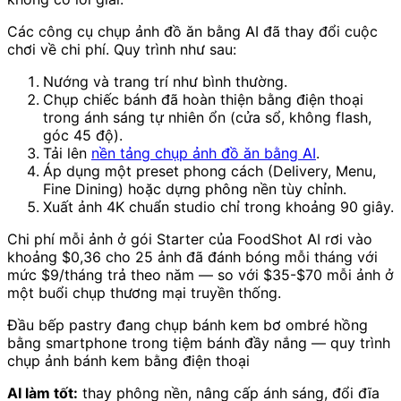
Các công cụ chụp ảnh đồ ăn bằng AI đã thay đổi cuộc
chơi về chi phí. Quy trình như sau:
Nướng và trang trí như bình thường.
Chụp chiếc bánh đã hoàn thiện bằng điện thoại
trong ánh sáng tự nhiên ổn (cửa sổ, không flash,
góc 45 độ).
Tải lên
nền tảng chụp ảnh đồ ăn bằng AI
.
Áp dụng một preset phong cách (Delivery, Menu,
Fine Dining) hoặc dựng phông nền tùy chỉnh.
Xuất ảnh 4K chuẩn studio chỉ trong khoảng 90 giây.
Chi phí mỗi ảnh ở gói Starter của FoodShot AI rơi vào
khoảng $0,36 cho 25 ảnh đã đánh bóng mỗi tháng với
mức $9/tháng trả theo năm — so với $35-$70 mỗi ảnh ở
một buổi chụp thương mại truyền thống.
Đầu bếp pastry đang chụp bánh kem bơ ombré hồng
bằng smartphone trong tiệm bánh đầy nắng — quy trình
chụp ảnh bánh kem bằng điện thoại
AI làm tốt:
thay phông nền, nâng cấp ánh sáng, đổi đĩa