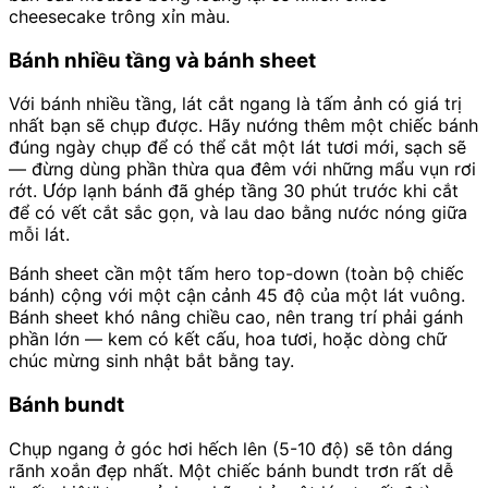
cheesecake trông xỉn màu.
Bánh nhiều tầng và bánh sheet
Với bánh nhiều tầng, lát cắt ngang là tấm ảnh có giá trị
nhất bạn sẽ chụp được. Hãy nướng thêm một chiếc bánh
đúng ngày chụp để có thể cắt một lát tươi mới, sạch sẽ
— đừng dùng phần thừa qua đêm với những mẩu vụn rơi
rớt. Ướp lạnh bánh đã ghép tầng 30 phút trước khi cắt
để có vết cắt sắc gọn, và lau dao bằng nước nóng giữa
mỗi lát.
Bánh sheet cần một tấm hero top-down (toàn bộ chiếc
bánh) cộng với một cận cảnh 45 độ của một lát vuông.
Bánh sheet khó nâng chiều cao, nên trang trí phải gánh
phần lớn — kem có kết cấu, hoa tươi, hoặc dòng chữ
chúc mừng sinh nhật bắt bằng tay.
Bánh bundt
Chụp ngang ở góc hơi hếch lên (5-10 độ) sẽ tôn dáng
rãnh xoắn đẹp nhất. Một chiếc bánh bundt trơn rất dễ