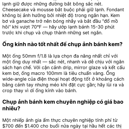
lạnh giữ được những đường bắt bông sắc nét.
Cheesecake và mousse bắt buộc phải giữ lạnh. Fondant
không bị ảnh hưởng bởi nhiệt độ trong ngắn hạn. Kem
bơ và ganache trở nên bóng nhẫy và bắt đầu "đổ mồ
hôi" khi vượt 70°F — hãy ướp lạnh bánh 15-30 phút
trước khi chụp và chụp thành những set ngắn.
Ống kính nào tốt nhất để chụp ảnh bánh kem?
Một ống 50mm f/1.8 là lựa chọn đa năng nhất chỉ với
một ống duy nhất — sắc nét, nhanh và dễ chịu với ngân
sách hạn chế. Với cận cảnh drip, mirror glaze và kết cấu
kem bơ, ống macro 100mm là tiêu chuẩn vàng. Ống
wide-angle của điện thoại hoạt động tốt ở khoảng cách
bằng cánh tay nhưng méo khi đặt cực gần; hãy lùi ra và
crop thay vì dí ống kính vào bánh.
Chụp ảnh bánh kem chuyên nghiệp có giá bao
nhiêu?
Một nhiếp ảnh gia ẩm thực chuyên nghiệp tính phí từ
$700 đến $1.400 cho buổi nửa ngày tại hầu hết các thị