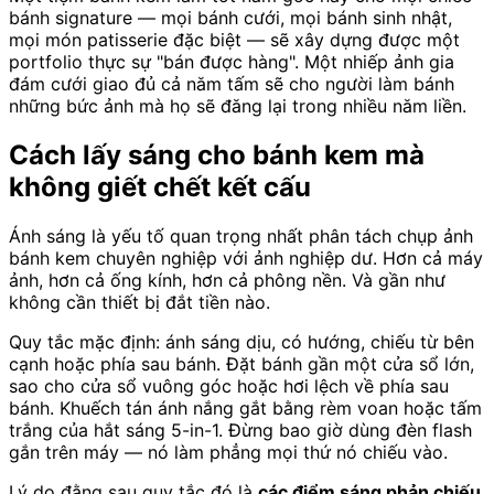
bánh signature — mọi bánh cưới, mọi bánh sinh nhật,
mọi món patisserie đặc biệt — sẽ xây dựng được một
portfolio thực sự "bán được hàng". Một nhiếp ảnh gia
đám cưới giao đủ cả năm tấm sẽ cho người làm bánh
những bức ảnh mà họ sẽ đăng lại trong nhiều năm liền.
Cách lấy sáng cho bánh kem mà
không giết chết kết cấu
Ánh sáng là yếu tố quan trọng nhất phân tách chụp ảnh
bánh kem chuyên nghiệp với ảnh nghiệp dư. Hơn cả máy
ảnh, hơn cả ống kính, hơn cả phông nền. Và gần như
không cần thiết bị đắt tiền nào.
Quy tắc mặc định: ánh sáng dịu, có hướng, chiếu từ bên
cạnh hoặc phía sau bánh. Đặt bánh gần một cửa sổ lớn,
sao cho cửa sổ vuông góc hoặc hơi lệch về phía sau
bánh. Khuếch tán ánh nắng gắt bằng rèm voan hoặc tấm
trắng của hắt sáng 5-in-1. Đừng bao giờ dùng đèn flash
gắn trên máy — nó làm phẳng mọi thứ nó chiếu vào.
Lý do đằng sau quy tắc đó là
các điểm sáng phản chiếu