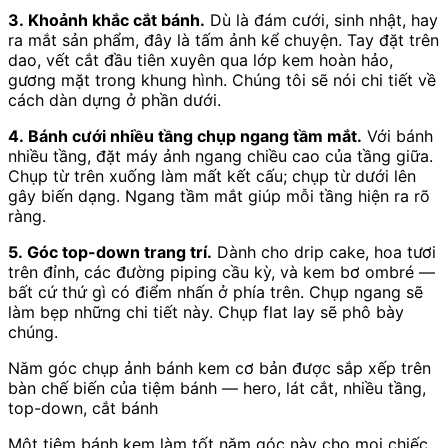
3. Khoảnh khắc cắt bánh.
Dù là đám cưới, sinh nhật, hay
ra mắt sản phẩm, đây là tấm ảnh kể chuyện. Tay đặt trên
dao, vết cắt đầu tiên xuyên qua lớp kem hoàn hảo,
gương mặt trong khung hình. Chúng tôi sẽ nói chi tiết về
cách dàn dựng ở phần dưới.
4. Bánh cưới nhiều tầng chụp ngang tầm mắt.
Với bánh
nhiều tầng, đặt máy ảnh ngang chiều cao của tầng giữa.
Chụp từ trên xuống làm mất kết cấu; chụp từ dưới lên
gây biến dạng. Ngang tầm mắt giúp mỗi tầng hiện ra rõ
ràng.
5. Góc top-down trang trí.
Dành cho drip cake, hoa tươi
trên đỉnh, các đường piping cầu kỳ, và kem bơ ombré —
bất cứ thứ gì có điểm nhấn ở phía trên. Chụp ngang sẽ
làm bẹp những chi tiết này. Chụp flat lay sẽ phô bày
chúng.
Năm góc chụp ảnh bánh kem cơ bản được sắp xếp trên
bàn chế biến của tiệm bánh — hero, lát cắt, nhiều tầng,
top-down, cắt bánh
Một tiệm bánh kem làm tốt năm góc này cho mọi chiếc