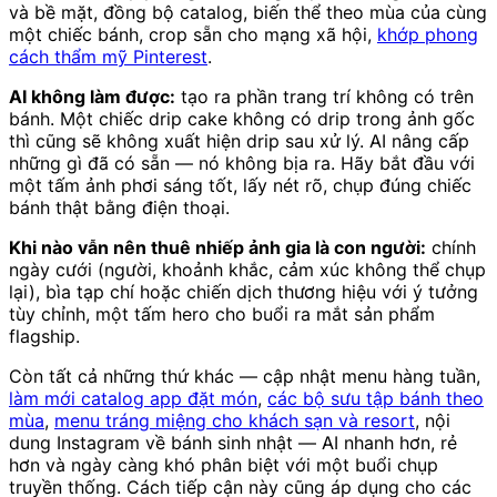
và bề mặt, đồng bộ catalog, biến thể theo mùa của cùng
một chiếc bánh, crop sẵn cho mạng xã hội,
khớp phong
cách thẩm mỹ Pinterest
.
AI không làm được:
tạo ra phần trang trí không có trên
bánh. Một chiếc drip cake không có drip trong ảnh gốc
thì cũng sẽ không xuất hiện drip sau xử lý. AI nâng cấp
những gì đã có sẵn — nó không bịa ra. Hãy bắt đầu với
một tấm ảnh phơi sáng tốt, lấy nét rõ, chụp đúng chiếc
bánh thật bằng điện thoại.
Khi nào vẫn nên thuê nhiếp ảnh gia là con người:
chính
ngày cưới (người, khoảnh khắc, cảm xúc không thể chụp
lại), bìa tạp chí hoặc chiến dịch thương hiệu với ý tưởng
tùy chỉnh, một tấm hero cho buổi ra mắt sản phẩm
flagship.
Còn tất cả những thứ khác — cập nhật menu hàng tuần,
làm mới catalog app đặt món
,
các bộ sưu tập bánh theo
mùa
,
menu tráng miệng cho khách sạn và resort
, nội
dung Instagram về bánh sinh nhật — AI nhanh hơn, rẻ
hơn và ngày càng khó phân biệt với một buổi chụp
truyền thống. Cách tiếp cận này cũng áp dụng cho các