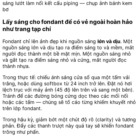
sáng lướt làm nổi kết cấu piping — chụp ảnh bánh kem
bơ
Lấy sáng cho fondant để có vẻ ngoài hoàn hảo
như trang tạp chí
Fondant chỉ lên ảnh đẹp khi nguồn sáng
lớn và dịu
. Một
nguồn sáng lớn và dịu tạo ra điểm sáng to và mềm, mắt
người đọc thành một bề mặt mịn. Một nguồn sáng nhỏ
và gắt tạo ra điểm sáng nhỏ và cứng, mắt người đọc
thành nhựa.
Trong thực tế: chiếu ánh sáng cửa sổ qua một tấm vải
trắng, hoặc dùng softbox từ 24 inch trở lên. Đặt nó hơi
lệch trục với máy ảnh (45 độ lên trên và sang một bên).
Tránh để các đường bóng cứng dọc theo các mối nối
hoặc các tấm — chúng sẽ tố cáo từng khiếm khuyết nhỏ
trên lớp fondant.
Trong hậu kỳ, giảm bớt một chút độ rõ (clarity) và tương
phản. Đẩy các thanh trượt này quá tay sẽ khiến fondant
trông như phấn.