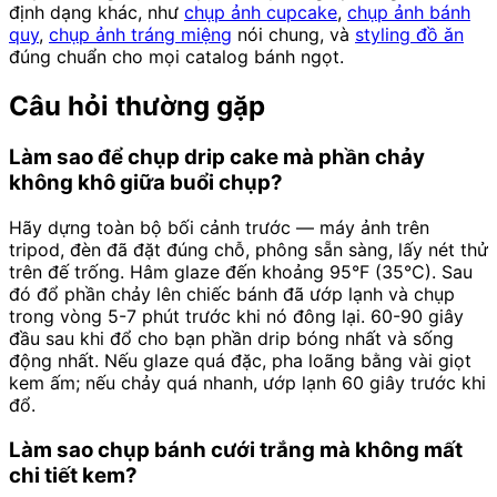
định dạng khác, như
chụp ảnh cupcake
,
chụp ảnh bánh
quy
,
chụp ảnh tráng miệng
nói chung, và
styling đồ ăn
đúng chuẩn cho mọi catalog bánh ngọt.
Câu hỏi thường gặp
Làm sao để chụp drip cake mà phần chảy
không khô giữa buổi chụp?
Hãy dựng toàn bộ bối cảnh trước — máy ảnh trên
tripod, đèn đã đặt đúng chỗ, phông sẵn sàng, lấy nét thử
trên đế trống. Hâm glaze đến khoảng 95°F (35°C). Sau
đó đổ phần chảy lên chiếc bánh đã ướp lạnh và chụp
trong vòng 5-7 phút trước khi nó đông lại. 60-90 giây
đầu sau khi đổ cho bạn phần drip bóng nhất và sống
động nhất. Nếu glaze quá đặc, pha loãng bằng vài giọt
kem ấm; nếu chảy quá nhanh, ướp lạnh 60 giây trước khi
đổ.
Làm sao chụp bánh cưới trắng mà không mất
chi tiết kem?