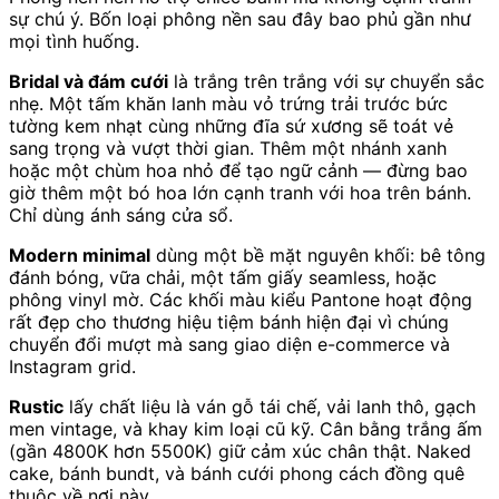
sự chú ý. Bốn loại phông nền sau đây bao phủ gần như
mọi tình huống.
Bridal và đám cưới
là trắng trên trắng với sự chuyển sắc
nhẹ. Một tấm khăn lanh màu vỏ trứng trải trước bức
tường kem nhạt cùng những đĩa sứ xương sẽ toát vẻ
sang trọng và vượt thời gian. Thêm một nhánh xanh
hoặc một chùm hoa nhỏ để tạo ngữ cảnh — đừng bao
giờ thêm một bó hoa lớn cạnh tranh với hoa trên bánh.
Chỉ dùng ánh sáng cửa sổ.
Modern minimal
dùng một bề mặt nguyên khối: bê tông
đánh bóng, vữa chải, một tấm giấy seamless, hoặc
phông vinyl mờ. Các khối màu kiểu Pantone hoạt động
rất đẹp cho thương hiệu tiệm bánh hiện đại vì chúng
chuyển đổi mượt mà sang giao diện e-commerce và
Instagram grid.
Rustic
lấy chất liệu là ván gỗ tái chế, vải lanh thô, gạch
men vintage, và khay kim loại cũ kỹ. Cân bằng trắng ấm
(gần 4800K hơn 5500K) giữ cảm xúc chân thật. Naked
cake, bánh bundt, và bánh cưới phong cách đồng quê
thuộc về nơi này.