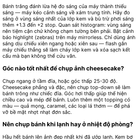
Bánh trắng đánh lừa hệ đo sáng của máy thành thiếu
sáng — máy kéo cảnh sáng về xám trung tính. Hãy đo
sáng ở vùng sáng nhất của lớp kem và bù trừ phơi sáng
thêm +1.3 đến +2 stop. Quan sát histogram: vùng sáng
nên tiệm cận chứ không chạm tường bên phải. Bật cảnh
báo highlight (zebras) trên máy mirrorless. Chỉ dùng ánh
sáng dịu chiếu xiên ngang hoặc xiên sau — flash gắn
máy chiếu thẳng sẽ làm cháy lớp kem và xóa sạch kết
cấu mà bạn không thể cứu vãn.
Góc nào tốt nhất để chụp ảnh cheesecake?
Chụp ngang ở tầm đĩa, hoặc góc thấp 25-30 độ.
Cheesecake phẳng và đặc, nên chụp top-down sẽ làm
bánh trông như chiếc đĩa. Góc hơi thấp giúp thể hiện
chiều cao và mép đế bánh. Luôn thêm một topping có
màu — quả mọng, caramel, các loại lá thơm — để phá
vỡ bề mặt nhợt nhạt đơn sắc.
Nên chụp bánh khi lạnh hay ở nhiệt độ phòng?
Hầu hết bánh lên ảnh đẹp nhất khi đã ướp lạnh. Kem bơ