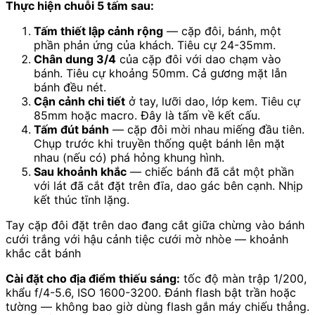
Thực hiện chuỗi 5 tấm sau:
Tấm thiết lập cảnh rộng
— cặp đôi, bánh, một
phần phản ứng của khách. Tiêu cự 24-35mm.
Chân dung 3/4
của cặp đôi với dao chạm vào
bánh. Tiêu cự khoảng 50mm. Cả gương mặt lẫn
bánh đều nét.
Cận cảnh chi tiết
ở tay, lưỡi dao, lớp kem. Tiêu cự
85mm hoặc macro. Đây là tấm về kết cấu.
Tấm đút bánh
— cặp đôi mời nhau miếng đầu tiên.
Chụp trước khi truyền thống quệt bánh lên mặt
nhau (nếu có) phá hỏng khung hình.
Sau khoảnh khắc
— chiếc bánh đã cắt một phần
với lát đã cắt đặt trên đĩa, dao gác bên cạnh. Nhịp
kết thúc tĩnh lặng.
Tay cặp đôi đặt trên dao đang cắt giữa chừng vào bánh
cưới trắng với hậu cảnh tiệc cưới mờ nhòe — khoảnh
khắc cắt bánh
Cài đặt cho địa điểm thiếu sáng:
tốc độ màn trập 1/200,
khẩu f/4-5.6, ISO 1600-3200. Đánh flash bật trần hoặc
tường — không bao giờ dùng flash gắn máy chiếu thẳng.