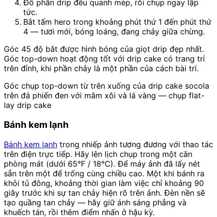
Đổ phần drip đều quanh mép, rồi chụp ngay lập
tức.
Bắt tấm hero trong khoảng phút thứ 1 đến phút thứ
4 — tươi mới, bóng loáng, đang chảy giữa chừng.
Góc 45 độ bắt được hình bóng của giọt drip đẹp nhất.
Góc top-down hoạt động tốt với drip cake có trang trí
trên đỉnh, khi phần chảy là một phần của cách bài trí.
Góc chụp top-down từ trên xuống của drip cake socola
trên đá phiến đen với mâm xôi và lá vàng — chụp flat-
lay drip cake
Bánh kem lạnh
Bánh kem lạnh
trong nhiếp ảnh tương đương với thao tác
trên điện trực tiếp. Hãy lên lịch chụp trong một căn
phòng mát (dưới 65°F / 18°C). Để máy ảnh đã lấy nét
sẵn trên một đế trống cùng chiều cao. Một khi bánh ra
khỏi tủ đông, khoảng thời gian làm việc chỉ khoảng 90
giây trước khi sự tan chảy hiện rõ trên ảnh. Đèn nền sẽ
tạo quầng tan chảy — hãy giữ ánh sáng phẳng và
khuếch tán, rồi thêm điểm nhấn ở hậu kỳ.