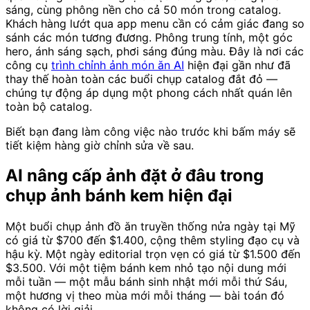
sáng, cùng phông nền cho cả 50 món trong catalog.
Khách hàng lướt qua app menu cần có cảm giác đang so
sánh các món tương đương. Phông trung tính, một góc
hero, ánh sáng sạch, phơi sáng đúng màu. Đây là nơi các
công cụ
trình chỉnh ảnh món ăn AI
hiện đại gần như đã
thay thế hoàn toàn các buổi chụp catalog đắt đỏ —
chúng tự động áp dụng một phong cách nhất quán lên
toàn bộ catalog.
Biết bạn đang làm công việc nào trước khi bấm máy sẽ
tiết kiệm hàng giờ chỉnh sửa về sau.
AI nâng cấp ảnh đặt ở đâu trong
chụp ảnh bánh kem hiện đại
Một buổi chụp ảnh đồ ăn truyền thống nửa ngày tại Mỹ
có giá từ $700 đến $1.400, cộng thêm styling đạo cụ và
hậu kỳ. Một ngày editorial trọn vẹn có giá từ $1.500 đến
$3.500. Với một tiệm bánh kem nhỏ tạo nội dung mới
mỗi tuần — một mẫu bánh sinh nhật mới mỗi thứ Sáu,
một hương vị theo mùa mới mỗi tháng — bài toán đó
không có lời giải.