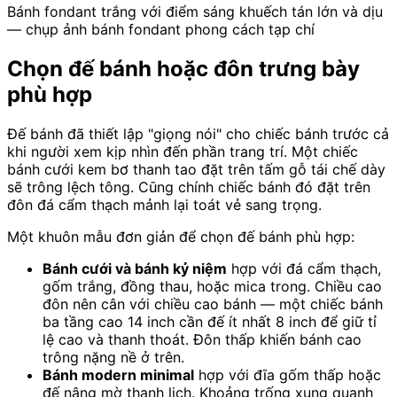
Bánh fondant trắng với điểm sáng khuếch tán lớn và dịu
— chụp ảnh bánh fondant phong cách tạp chí
Chọn đế bánh hoặc đôn trưng bày
phù hợp
Đế bánh đã thiết lập "giọng nói" cho chiếc bánh trước cả
khi người xem kịp nhìn đến phần trang trí. Một chiếc
bánh cưới kem bơ thanh tao đặt trên tấm gỗ tái chế dày
sẽ trông lệch tông. Cũng chính chiếc bánh đó đặt trên
đôn đá cẩm thạch mảnh lại toát vẻ sang trọng.
Một khuôn mẫu đơn giản để chọn đế bánh phù hợp:
Bánh cưới và bánh kỷ niệm
hợp với đá cẩm thạch,
gốm trắng, đồng thau, hoặc mica trong. Chiều cao
đôn nên cân với chiều cao bánh — một chiếc bánh
ba tầng cao 14 inch cần đế ít nhất 8 inch để giữ tỉ
lệ cao và thanh thoát. Đôn thấp khiến bánh cao
trông nặng nề ở trên.
Bánh modern minimal
hợp với đĩa gốm thấp hoặc
đế nâng mờ thanh lịch. Khoảng trống xung quanh