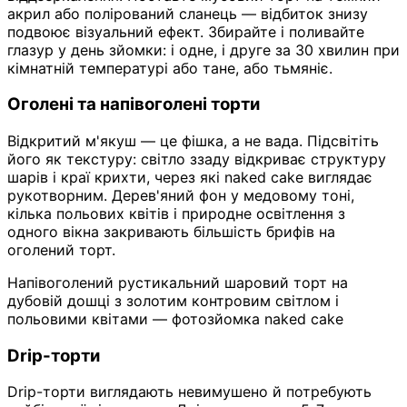
акрил або полірований сланець — відбиток знизу
подвоює візуальний ефект. Збирайте і поливайте
глазур у день зйомки: і одне, і друге за 30 хвилин при
кімнатній температурі або тане, або тьмяніє.
Оголені та напівоголені торти
Відкритий м'якуш — це фішка, а не вада. Підсвітіть
його як текстуру: світло ззаду відкриває структуру
шарів і краї крихти, через які naked cake виглядає
рукотворним. Дерев'яний фон у медовому тоні,
кілька польових квітів і природне освітлення з
одного вікна закривають більшість брифів на
оголений торт.
Напівоголений рустикальний шаровий торт на
дубовій дошці з золотим контровим світлом і
польовими квітами — фотозйомка naked cake
Drip-торти
Drip-торти виглядають невимушено й потребують