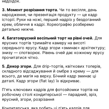
недоїдок.
3. Момент розрізання торта.
Чи то весілля, день
народження, чи презентація продукту — це кадр
історії. Руки на ножі, перший надріз у бездоганний
крем, обличчя в кадрі. Хореографію розберемо
детально нижче.
4. Багатоярусний весільний торт на рівні очей.
Для
ярусних тортів тримайте камеру на висоті
середнього ярусу. Кадр згори «зминає» архітектуру;
знизу — спотворює. Рівень очей дає кожному ярусу
прочитатися чітко.
5. Декор згори.
Для drip-тортів, квіткових топерів,
складного відсаджування й омбре з крему — для
всього, де магія на верху. Бічний кадр зминає ці
деталі. Кадр згори (flat lay) їх відкриває.
П'ять ключових кадрів для фотозйомки тортів на
робочому столі кондитерської — парадний, зріз,
ярусний, згори, розрізання
Кондитерська, яка робить ці п'ять кадрів для