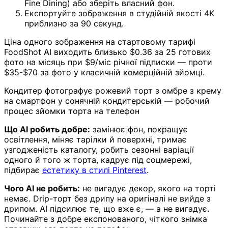
Fine Dining) або зберіть власний фон.
Експортуйте зображення в студійній якості 4K
приблизно за 90 секунд.
Ціна одного зображення на стартовому тарифі
FoodShot AI виходить близько $0.36 за 25 готових
фото на місяць при $9/міс річної підписки — проти
$35-$70 за фото у класичній комерційній зйомці.
Кондитер фотографує рожевий торт з омбре з крему
на смартфон у сонячній кондитерській — робочий
процес зйомки торта на телефон
Що AI робить добре:
замінює фон, покращує
освітлення, міняє тарілки й поверхні, тримає
узгодженість каталогу, робить сезонні варіації
одного й того ж торта, кадрує під соцмережі,
підбирає
естетику в стилі Pinterest
.
Чого AI не робить:
не вигадує декор, якого на торті
немає. Drip-торт без дрипу на оригіналі не вийде з
дрипом. AI підсилює те, що вже є, — а не вигадує.
Починайте з добре експонованого, чіткого знімка