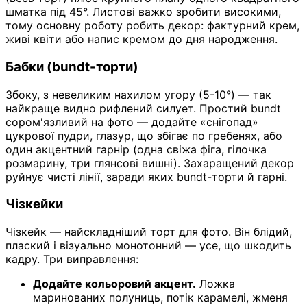
шматка під 45°. Листові важко зробити високими,
тому основну роботу робить декор: фактурний крем,
живі квіти або напис кремом до дня народження.
Бабки (bundt-торти)
Збоку, з невеликим нахилом угору (5-10°) — так
найкраще видно рифлений силует. Простий bundt
сором'язливий на фото — додайте «снігопад»
цукрової пудри, глазур, що збігає по гребенях, або
один акцентний гарнір (одна свіжа фіга, гілочка
розмарину, три глянсові вишні). Захаращений декор
руйнує чисті лінії, заради яких bundt-торти й гарні.
Чізкейки
Чізкейк — найскладніший торт для фото. Він блідий,
плаский і візуально монотонний — усе, що шкодить
кадру. Три виправлення:
Додайте кольоровий акцент.
Ложка
маринованих полуниць, потік карамелі, жменя