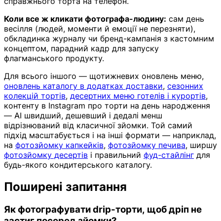
справжнього торта на телефон.
Коли все ж кликати фотографа-людину:
сам день
весілля (людей, моменти й емоції не перезняти),
обкладинка журналу чи бренд-кампанія з кастомним
концептом, парадний кадр для запуску
флагманського продукту.
Для всього іншого — щотижневих оновлень меню,
оновлень каталогу в додатках доставки
,
сезонних
колекцій тортів
,
десертних меню готелів і курортів
,
контенту в Instagram про торти на день народження
— AI швидший, дешевший і дедалі менш
відрізнюваний від класичної зйомки. Той самий
підхід масштабується і на інші формати — наприклад,
на
фотозйомку капкейків
,
фотозйомку печива
, ширшу
фотозйомку десертів
і правильний
фуд-стайлінг
для
будь-якого кондитерського каталогу.
Поширені запитання
Як фотографувати drip-торти, щоб дріп не
застиг посеред зйомки?