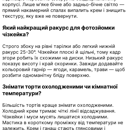
корпусі. Лише м'яке бічне або задньо-бічне світло —
прямий накамерний спалах випалить крем і знищить
текстуру, яку вже не повернути.
Який найкращий ракурс для фотозйомки
чізкейка?
Строго збоку на рівні тарілки або легкий нижній
ракурс 25-30°. Чізкейки плоскі й щільні, тому кадр
згори робить їх схожими на диски. Низький ракурс
показує висоту і край скоринки. Завжди додавайте
кольоровий гарнір — ягоди, карамель, трави — щоб
розбити одноманітну бліду поверхню.
Знімати торти охолодженими чи кімнатної
температури?
Більшість тортів краще знімати охолодженими.
Холодний крем тримає чіткі лінії відсаджування.
Чізкейки і муси мусять лишатися холодними.
Мастика в короткому проміжку від температури не
залежить. Крем і ганаш стають глянсовими і