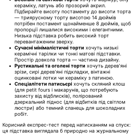
кераміку, латунь або прозорий акрил.
Підбирайте висоту постаменту до висоти торта
— триярусному торту висотою 14 дюймів
потрібен постамент щонайменше 8 дюймів, щоб
пропорції лишалися високими і елегантними.
Низька підставка робить високий торт
перевантаженим зверху.
Сучасні мінімалістичні торти
хочуть низькі
керамічні тарілки чи тонкі матові підставки.
Простір довкола торта — частина дизайну.
Рустикальні та оголені торти
хочуть дерев'яні
зрізи, сирі дерев'яні підкладки, вінтажні
оцинковані лотки чи кераміку з патиною.
Спеціалітети патисьєрі
хочуть скляний клош
(для petit fours і макарунів, що потребують
захисту від відблисків), полірований
дзеркальний піднос (для відбитків під світлом
люстри) або темний сланець для шоколадних
робіт.
Корисний експрес-тест перед натисканням на спуск:
ця підставка виглядала б природно на журнальному