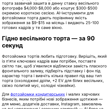
торта зазвичай зашита в денну ставку весільного
фотографа $4,000-$8,000 або коштує $300-$500
окремою короткою сесією. AI-інструменти для
фотозйомки торта дають порівнянну якість
зображення за $9-$15 на місяць і видають 25-100
готових кадрів у те саме вікно.
Гідно весільного торта — за 90
секунд
Фотозйомка тортів любить підготовку. Вирішіть, який
із п'яти ключових кадрів вам потрібен, поставте
світло так, щоб з'явилися відблиски замість плаского
фронтального заливу, підберіть підставку і фон під
характер торта і вивчіть кілька правил під ваш тип
торта (охолоджені дріпи, +2 EV для білих весільних,
свіжо политий мус, холодні чізкейки).
Для
фотозйомки кондитерських
і малих харчових
бізнесів, яким потрібні нові зображення щотижня —
для меню, додатків доставки, Instagram, замовлень
на дні народження і сезонних кампаній — AI бере на