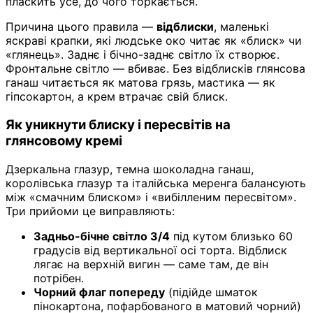
пласкить усе, до чого торкається.
Причина цього правила —
відблиски
, маленькі
яскраві крапки, які людське око читає як «блиск» чи
«глянець». Заднє і бічно-заднє світло їх створює.
Фронтальне світло — вбиває. Без відблисків глянсова
ганаш читається як матова грязь, мастика — як
гіпсокартон, а крем втрачає свій блиск.
Як уникнути блиску і пересвітів на
глянсовому кремі
Дзеркальна глазур, темна шоколадна ганаш,
королівська глазур та італійська меренга балансують
між «смачним блиском» і «вибілленим пересвітом».
Три прийоми це виправляють:
Задньо-бічне світло 3/4
під кутом близько 60
градусів від вертикальної осі торта. Відблиск
лягає на верхній вигин — саме там, де він
потрібен.
Чорний флаг попереду
(підійде шматок
пінокартона, пофарбованого в матовий чорний)