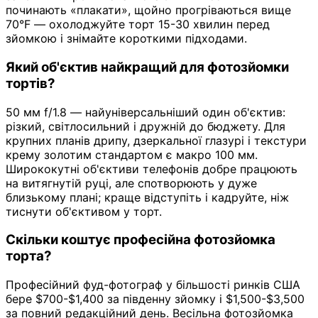
починають «плакати», щойно прогріваються вище
70°F — охолоджуйте торт 15-30 хвилин перед
зйомкою і знімайте короткими підходами.
Який об'єктив найкращий для фотозйомки
тортів?
50 мм f/1.8 — найуніверсальніший один об'єктив:
різкий, світлосильний і дружній до бюджету. Для
крупних планів дрипу, дзеркальної глазурі і текстури
крему золотим стандартом є макро 100 мм.
Ширококутні об'єктиви телефонів добре працюють
на витягнутій руці, але спотворюють у дуже
близькому плані; краще відступіть і кадруйте, ніж
тиснути об'єктивом у торт.
Скільки коштує професійна фотозйомка
торта?
Професійний фуд-фотограф у більшості ринків США
бере $700-$1,400 за південну зйомку і $1,500-$3,500
за повний редакційний день. Весільна фотозйомка