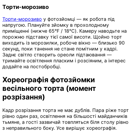
Торти-морозиво
Торти-морозиво
у фотозйомці — як робота під
напругою. Плануйте зйомку в прохолодному
приміщенні (нижче 65°F / 18°C). Камеру наводьте на
порожню підставку тієї самої висоти. Щойно торт
виходить із морозилки, робоче вікно — близько 90
секунд, поки танення не стане помітним у кадрі.
Заднє світло створить ореоли підтаювання —
тримайте освітлення пласким і розсіяним, а інтерес
додайте на постобробці.
Хореографія фотозйомки
весільного торта (момент
розрізання)
Кадр розрізання торта не має дублів. Пара ріже торт
рівно один раз, освітлення на більшості майданчиків
тьмяне, а гості зазвичай товпляться біля столу рівно
з неправильного боку. Усе вирішує хореографія.