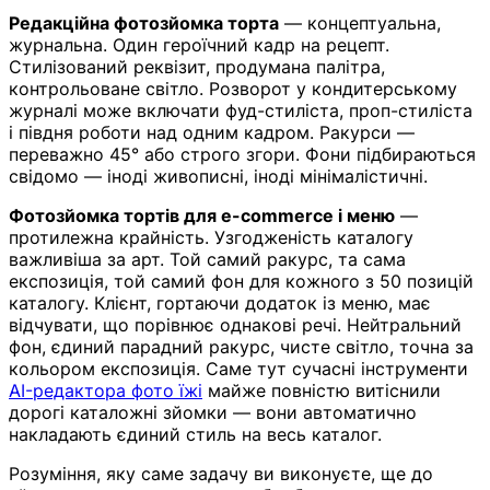
Редакційна фотозйомка торта
— концептуальна,
журнальна. Один героїчний кадр на рецепт.
Стилізований реквізит, продумана палітра,
контрольоване світло. Розворот у кондитерському
журналі може включати фуд-стиліста, проп-стиліста
і півдня роботи над одним кадром. Ракурси —
переважно 45° або строго згори. Фони підбираються
свідомо — іноді живописні, іноді мінімалістичні.
Фотозйомка тортів для e-commerce і меню
—
протилежна крайність. Узгодженість каталогу
важливіша за арт. Той самий ракурс, та сама
експозиція, той самий фон для кожного з 50 позицій
каталогу. Клієнт, гортаючи додаток із меню, має
відчувати, що порівнює однакові речі. Нейтральний
фон, єдиний парадний ракурс, чисте світло, точна за
кольором експозиція. Саме тут сучасні інструменти
AI-редактора фото їжі
майже повністю витіснили
дорогі каталожні зйомки — вони автоматично
накладають єдиний стиль на весь каталог.
Розуміння, яку саме задачу ви виконуєте, ще до