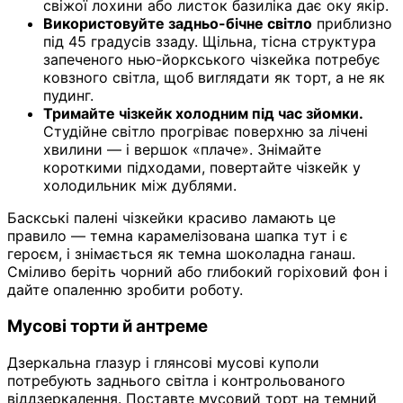
свіжої лохини або листок базиліка дає оку якір.
Використовуйте задньо-бічне світло
приблизно
під 45 градусів ззаду. Щільна, тісна структура
запеченого нью-йоркського чізкейка потребує
ковзного світла, щоб виглядати як торт, а не як
пудинг.
Тримайте чізкейк холодним під час зйомки.
Студійне світло прогріває поверхню за лічені
хвилини — і вершок «плаче». Знімайте
короткими підходами, повертайте чізкейк у
холодильник між дублями.
Баскські палені чізкейки красиво ламають це
правило — темна карамелізована шапка тут і є
героєм, і знімається як темна шоколадна ганаш.
Сміливо беріть чорний або глибокий горіховий фон і
дайте опаленню зробити роботу.
Мусові торти й антреме
Дзеркальна глазур і глянсові мусові куполи
потребують заднього світла і контрольованого
віддзеркалення. Поставте мусовий торт на темний