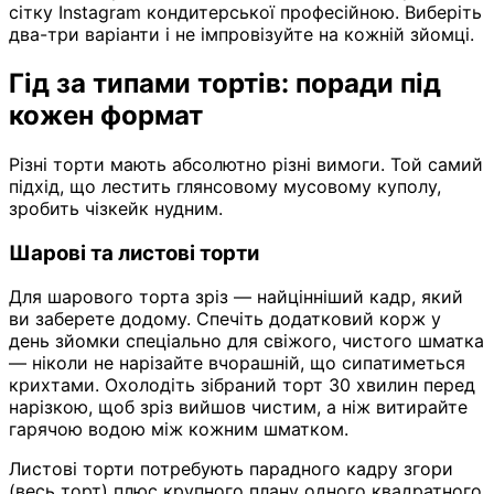
сітку Instagram кондитерської професійною. Виберіть
два-три варіанти і не імпровізуйте на кожній зйомці.
Гід за типами тортів: поради під
кожен формат
Різні торти мають абсолютно різні вимоги. Той самий
підхід, що лестить глянсовому мусовому куполу,
зробить чізкейк нудним.
Шарові та листові торти
Для шарового торта зріз — найцінніший кадр, який
ви заберете додому. Спечіть додатковий корж у
день зйомки спеціально для свіжого, чистого шматка
— ніколи не нарізайте вчорашній, що сипатиметься
крихтами. Охолодіть зібраний торт 30 хвилин перед
нарізкою, щоб зріз вийшов чистим, а ніж витирайте
гарячою водою між кожним шматком.
Листові торти потребують парадного кадру згори
(весь торт) плюс крупного плану одного квадратного