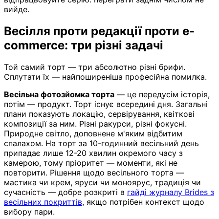
вийде.
Весілля проти редакції проти e-
commerce: три різні задачі
Той самий торт — три абсолютно різні брифи.
Сплутати їх — найпоширеніша професійна помилка.
Весільна фотозйомка торта
— це передусім історія,
потім — продукт. Торт існує всередині дня. Загальні
плани показують локацію, сервірування, квіткові
композиції за ним. Різні ракурси, різні фокусні.
Природне світло, доповнене м'яким відбитим
спалахом. На торт за 10-годинний весільний день
припадає лише 12-20 хвилин окремого часу з
камерою, тому пріоритет — моменти, які не
повторити. Рішення щодо весільного торта —
мастика чи крем, яруси чи моноярус, традиція чи
сучасність — добре розкриті в
гайді журналу Brides з
весільних покриттів
, якщо потрібен контекст щодо
вибору пари.