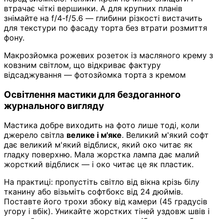
втрачає чіткі вершинки. А для крупних планів
знімайте на f/4-f/5.6 — глибини різкості вистачить
для текстури по фасаду торта без втрати розмиття
фону.
Макрозйомка рожевих розеток із масляного крему з
ковзним світлом, що відкриває фактуру
відсаджування — фотозйомка торта з кремом
Освітлення мастики для бездоганного
журнального вигляду
Мастика добре виходить на фото лише тоді, коли
джерело світла
велике і м'яке
. Великий м'який софт
дає великий м'який відблиск, який око читає як
гладку поверхню. Мала жорстка лампа дає малий
жорсткий відблиск — і око читає це як пластик.
На практиці: пропустіть світло від вікна крізь білу
тканину або візьміть софтбокс від 24 дюймів.
Поставте його трохи збоку від камери (45 градусів
угору і вбік). Уникайте жорстких тіней уздовж швів і