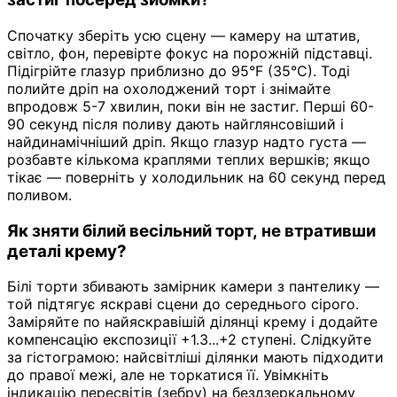
Спочатку зберіть усю сцену — камеру на штатив,
світло, фон, перевірте фокус на порожній підставці.
Підігрійте глазур приблизно до 95°F (35°C). Тоді
полийте дріп на охолоджений торт і знімайте
впродовж 5-7 хвилин, поки він не застиг. Перші 60-
90 секунд після поливу дають найглянсовіший і
найдинамічніший дріп. Якщо глазур надто густа —
розбавте кількома краплями теплих вершків; якщо
тікає — поверніть у холодильник на 60 секунд перед
поливом.
Як зняти білий весільний торт, не втративши
деталі крему?
Білі торти збивають замірник камери з пантелику —
той підтягує яскраві сцени до середнього сірого.
Заміряйте по найяскравішій ділянці крему і додайте
компенсацію експозиції +1.3...+2 ступені. Слідкуйте
за гістограмою: найсвітліші ділянки мають підходити
до правої межі, але не торкатися її. Увімкніть
індикацію пересвітів (зебру) на бездзеркальному