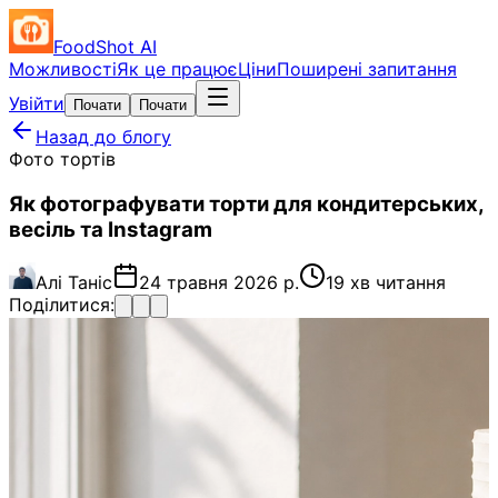
FoodShot AI
Можливості
Як це працює
Ціни
Поширені запитання
Увійти
Почати
Почати
Назад до блогу
Фото тортів
Як фотографувати торти для кондитерських,
весіль та Instagram
Алі Таніс
24 травня 2026 р.
19 хв читання
Поділитися: