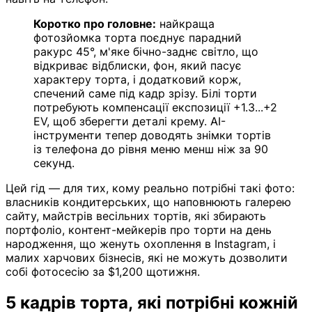
Коротко про головне:
найкраща
фотозйомка торта поєднує парадний
ракурс 45°, м'яке бічно-заднє світло, що
відкриває відблиски, фон, який пасує
характеру торта, і додатковий корж,
спечений саме під кадр зрізу. Білі торти
потребують компенсації експозиції +1.3...+2
EV, щоб зберегти деталі крему. AI-
інструменти тепер доводять знімки тортів
із телефона до рівня меню менш ніж за 90
секунд.
Цей гід — для тих, кому реально потрібні такі фото:
власників кондитерських, що наповнюють галерею
сайту, майстрів весільних тортів, які збирають
портфоліо, контент-мейкерів про торти на день
народження, що женуть охоплення в Instagram, і
малих харчових бізнесів, які не можуть дозволити
собі фотосесію за $1,200 щотижня.
5 кадрів торта, які потрібні кожній