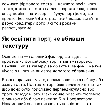
кожного фірмового торта — кожного весільного
торта, кожного торта на день народження, кожного
спецтворіння патисьєрі — будує портфоліо, що
продає. Весільний фотограф, який віддає всі п'ять,
дарує кондитеру фото, які той роками
репостуватиме.
Як освітити торт, не вбивши
текстуру
Освітлення — головний фактор, що відділяє
професійну фотозйомку тортів від аматорської.
Важливіший за камеру, за об'єктив, за фон. І майже
нічого з цього не вимагає дорогого обладнання.
Базове правило: м'яке, спрямоване світло збоку або
ззаду торта. Поставте торт біля великого вікна так,
щоб воно було приблизно перпендикулярно або
трохи позаду нього. Різке сонце розсійте тюлевою
фіранкою або білою панеллю 5-в-1 рефлектора.
Накамерний спалах виключіть повністю — він