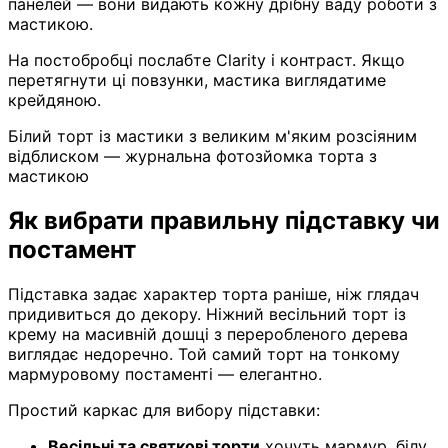
панелей — вони видають кожну дрібну ваду роботи з
мастикою.
На постобробці послабте Clarity і контраст. Якщо
перетягнути ці повзунки, мастика виглядатиме
крейдяною.
Білий торт із мастики з великим м'яким розсіяним
відблиском — журнальна фотозйомка торта з
мастикою
Як вибрати правильну підставку чи
постамент
Підставка задає характер торта раніше, ніж глядач
придивиться до декору. Ніжний весільний торт із
крему на масивній дошці з переробленого дерева
виглядає недоречно. Той самий торт на тонкому
мармуровому постаменті — елегантно.
Простий каркас для вибору підставки:
Весільні та святкові торти
хочуть мармур, білу