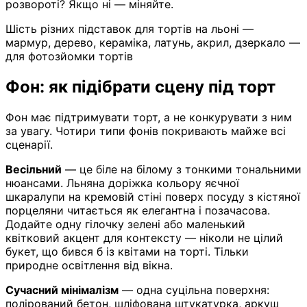
розвороті? Якщо ні — міняйте.
Шість різних підставок для тортів на льоні —
мармур, дерево, кераміка, латунь, акрил, дзеркало —
для фотозйомки тортів
Фон: як підібрати сцену під торт
Фон має підтримувати торт, а не конкурувати з ним
за увагу. Чотири типи фонів покривають майже всі
сценарії.
Весільний
— це біле на білому з тонкими тональними
нюансами. Льняна доріжка кольору яєчної
шкаралупи на кремовій стіні поверх посуду з кістяної
порцеляни читається як елегантна і позачасова.
Додайте одну гілочку зелені або маленький
квітковий акцент для контексту — ніколи не цілий
букет, що бився б із квітами на торті. Тільки
природне освітлення від вікна.
Сучасний мінімалізм
— одна суцільна поверхня:
полірований бетон, шліфована штукатурка, аркуш