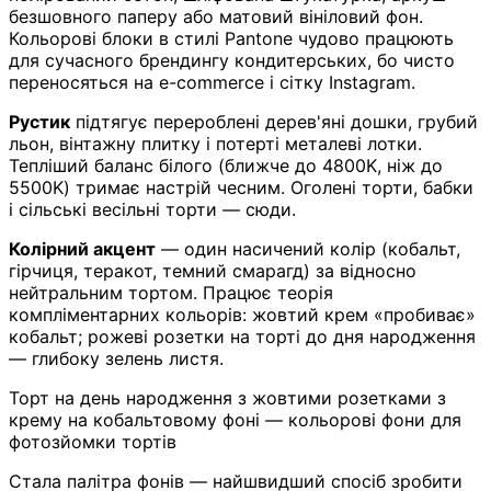
безшовного паперу або матовий вініловий фон.
Кольорові блоки в стилі Pantone чудово працюють
для сучасного брендингу кондитерських, бо чисто
переносяться на e-commerce і сітку Instagram.
Рустик
підтягує перероблені дерев'яні дошки, грубий
льон, вінтажну плитку і потерті металеві лотки.
Тепліший баланс білого (ближче до 4800K, ніж до
5500K) тримає настрій чесним. Оголені торти, бабки
і сільські весільні торти — сюди.
Колірний акцент
— один насичений колір (кобальт,
гірчиця, теракот, темний смарагд) за відносно
нейтральним тортом. Працює теорія
компліментарних кольорів: жовтий крем «пробиває»
кобальт; рожеві розетки на торті до дня народження
— глибоку зелень листя.
Торт на день народження з жовтими розетками з
крему на кобальтовому фоні — кольорові фони для
фотозйомки тортів
Стала палітра фонів — найшвидший спосіб зробити