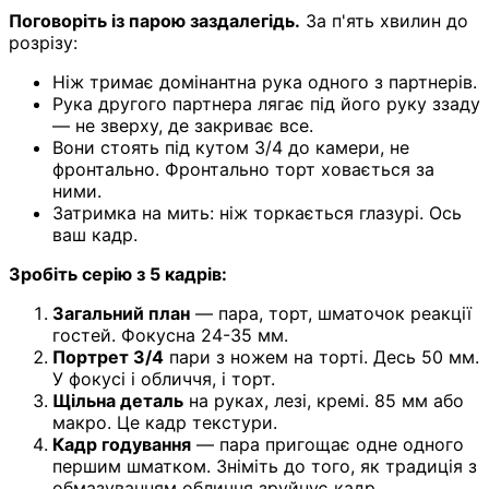
Поговоріть із парою заздалегідь.
За п'ять хвилин до
розрізу:
Ніж тримає домінантна рука одного з партнерів.
Рука другого партнера лягає під його руку ззаду
— не зверху, де закриває все.
Вони стоять під кутом 3/4 до камери, не
фронтально. Фронтально торт ховається за
ними.
Затримка на мить: ніж торкається глазурі. Ось
ваш кадр.
Зробіть серію з 5 кадрів:
Загальний план
— пара, торт, шматочок реакції
гостей. Фокусна 24-35 мм.
Портрет 3/4
пари з ножем на торті. Десь 50 мм.
У фокусі і обличчя, і торт.
Щільна деталь
на руках, лезі, кремі. 85 мм або
макро. Це кадр текстури.
Кадр годування
— пара пригощає одне одного
першим шматком. Зніміть до того, як традиція з
обмазуванням обличчя зруйнує кадр.