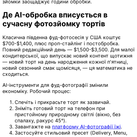
зйомки заощаджує години обробки.
Де AI-обробка вписується в
сучасну фотозйомку тортів
Класична південна фуд-фотосесія у США коштує
$700-$1,400, плюс проп-стайлінг і постобробка.
Повний редакційний день — $1,500-$3,500. Для малої
кондитерської, що випускає новий контент щотижня
— новий торт на день народження кожної п'ятниці,
новий сезонний смак щомісяця, — ця математика не
сходиться.
AI-інструменти для фуд-фотографії змінили
економіку. Робочий процес:
Спечіть і прикрасьте торт як зазвичай.
Зніміть готовий торт на телефон при
пристойному природному світлі (вікно, без
спалаху, ракурс 45°).
Завантажте на
платформу AI-фотографії їжі
.
Застосуйте стильовий пресет (Delivery, Menu,