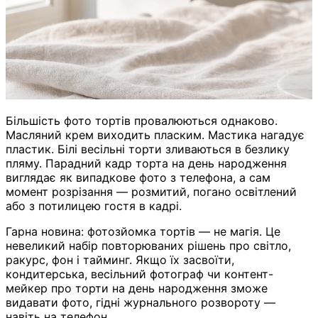
Більшість фото тортів провалюються однаково.
Масляний крем виходить пласким. Мастика нагадує
пластик. Білі весільні торти зливаються в безлику
пляму. Парадний кадр торта на день народження
виглядає як випадкове фото з телефона, а сам
момент розрізання — розмитий, погано освітлений
або з потилицею гостя в кадрі.
Гарна новина: фотозйомка тортів — не магія. Це
невеликий набір повторюваних рішень про світло,
ракурс, фон і тайминг. Якщо їх засвоїти,
кондитерська, весільний фотограф чи контент-
мейкер про торти на день народження зможе
видавати фото, гідні журнального розвороту —
навіть на телефон.