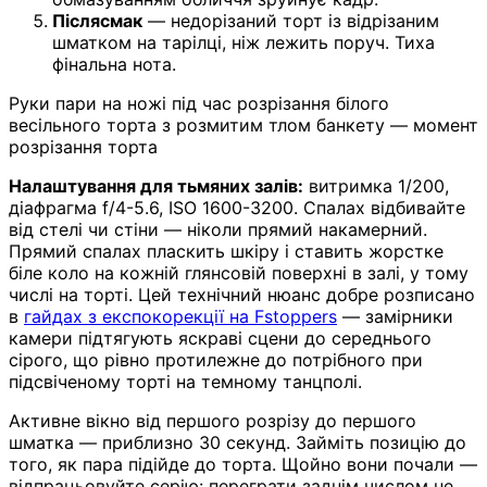
Післясмак
— недорізаний торт із відрізаним
шматком на тарілці, ніж лежить поруч. Тиха
фінальна нота.
Руки пари на ножі під час розрізання білого
весільного торта з розмитим тлом банкету — момент
розрізання торта
Налаштування для тьмяних залів:
витримка 1/200,
діафрагма f/4-5.6, ISO 1600-3200. Спалах відбивайте
від стелі чи стіни — ніколи прямий накамерний.
Прямий спалах пласкить шкіру і ставить жорстке
біле коло на кожній глянсовій поверхні в залі, у тому
числі на торті. Цей технічний нюанс добре розписано
в
гайдах з експокорекції на Fstoppers
— замірники
камери підтягують яскраві сцени до середнього
сірого, що рівно протилежне до потрібного при
підсвіченому торті на темному танцполі.
Активне вікно від першого розрізу до першого
шматка — приблизно 30 секунд. Займіть позицію до
того, як пара підійде до торта. Щойно вони почали —
відпрацьовуйте серію: переграти заднім числом не