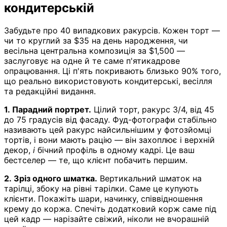
кондитерській
Забудьте про 40 випадкових ракурсів. Кожен торт —
чи то круглий за $35 на день народження, чи
весільна центральна композиція за $1,500 —
заслуговує на одне й те саме п'ятикадрове
опрацювання. Ці п'ять покривають близько 90% того,
що реально використовують кондитерські, весілля
та редакційні видання.
1. Парадний портрет.
Цілий торт, ракурс 3/4, від 45
до 75 градусів від фасаду. Фуд-фотографи стабільно
називають цей ракурс найсильнішим у фотозйомці
тортів, і вони мають рацію — він захоплює і верхній
декор,
і
бічний профіль в одному кадрі. Це ваш
бестселер — те, що клієнт побачить першим.
2. Зріз одного шматка.
Вертикальний шматок на
тарілці, збоку на рівні тарілки. Саме це купують
клієнти. Покажіть шари, начинку, співвідношення
крему до коржа. Спечіть додатковий корж саме під
цей кадр — нарізайте свіжий, ніколи не вчорашній