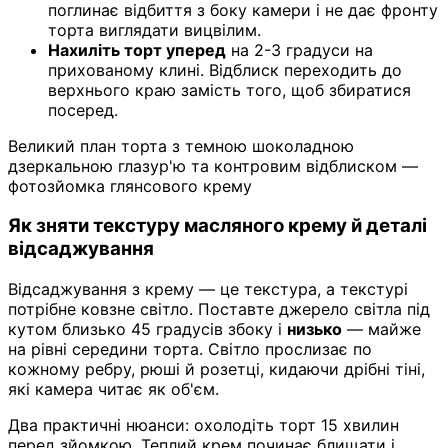
поглинає відбиття з боку камери і не дає фронту
торта виглядати вицвілим.
Нахиліть торт уперед
на 2-3 градуси на
прихованому клині. Відблиск переходить до
верхнього краю замість того, щоб збиратися
посеред.
Великий план торта з темною шоколадною
дзеркальною глазур'ю та контровим відблиском —
фотозйомка глянсового крему
Як зняти текстуру масляного крему й деталі
відсаджування
Відсаджування з крему — це текстура, а текстурі
потрібне ковзне світло. Поставте джерело світла під
кутом близько 45 градусів збоку і
низько
— майже
на рівні середини торта. Світло прослизає по
кожному ребру, рюші й розетці, кидаючи дрібні тіні,
які камера читає як об'єм.
Два практичні нюанси: охолодіть торт 15 хвилин
перед зйомкою. Теплий крем починає блищати і