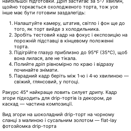
найбільшої підготовки. Дріп застигає за 5-7 хвилин,
щойно торкається охолодженого торта, тож усе
інше має бути готовим заздалегідь:
Налаштуйте камеру, штатив, світло і фон ще до
того, як торт вийде з холодильника.
Зробіть тестовий кадр на фокус і експозицію на
порожній підставці в кінцевому положенні
торта.
Підігрійте глазур приблизно до 95°F (35°C), щоб
вона лилася, але не тікала.
Полийте дріп рівномірно по краю і відразу
починайте знімати.
Парадний кадр беріть між 1-ю і 4-ю хвилиною —
свіжий, глянсовий, у потоці.
Ракурс 45° найкраще ловить силует дрипу. Кадр
згори підходить для drip-тортів із декором, де
каскад — частина композиції.
Вид згори на шоколадний drip-торт на чорному
сланці з малиною і сусальним золотом — flat-lay
фотозйомка drip-торта