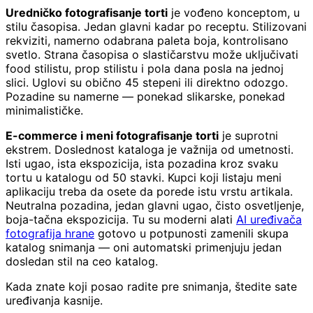
Uredničko fotografisanje torti
je vođeno konceptom, u
stilu časopisa. Jedan glavni kadar po receptu. Stilizovani
rekviziti, namerno odabrana paleta boja, kontrolisano
svetlo. Strana časopisa o slastičarstvu može uključivati
food stilistu, prop stilistu i pola dana posla na jednoj
slici. Uglovi su obično 45 stepeni ili direktno odozgo.
Pozadine su namerne — ponekad slikarske, ponekad
minimalističke.
E-commerce i meni fotografisanje torti
je suprotni
ekstrem. Doslednost kataloga je važnija od umetnosti.
Isti ugao, ista ekspozicija, ista pozadina kroz svaku
tortu u katalogu od 50 stavki. Kupci koji listaju meni
aplikaciju treba da osete da porede istu vrstu artikala.
Neutralna pozadina, jedan glavni ugao, čisto osvetljenje,
boja-tačna ekspozicija. Tu su moderni alati
AI uređivača
fotografija hrane
gotovo u potpunosti zamenili skupa
katalog snimanja — oni automatski primenjuju jedan
dosledan stil na ceo katalog.
Kada znate koji posao radite pre snimanja, štedite sate
uređivanja kasnije.