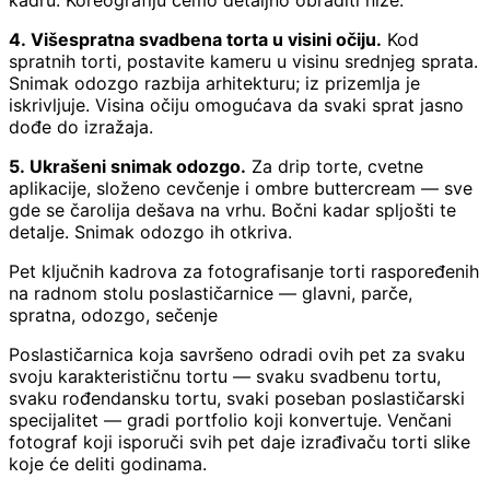
kadru. Koreografiju ćemo detaljno obraditi niže.
4. Višespratna svadbena torta u visini očiju.
Kod
spratnih torti, postavite kameru u visinu srednjeg sprata.
Snimak odozgo razbija arhitekturu; iz prizemlja je
iskrivljuje. Visina očiju omogućava da svaki sprat jasno
dođe do izražaja.
5. Ukrašeni snimak odozgo.
Za drip torte, cvetne
aplikacije, složeno cevčenje i ombre buttercream — sve
gde se čarolija dešava na vrhu. Bočni kadar spljošti te
detalje. Snimak odozgo ih otkriva.
Pet ključnih kadrova za fotografisanje torti raspoređenih
na radnom stolu poslastičarnice — glavni, parče,
spratna, odozgo, sečenje
Poslastičarnica koja savršeno odradi ovih pet za svaku
svoju karakterističnu tortu — svaku svadbenu tortu,
svaku rođendansku tortu, svaki poseban poslastičarski
specijalitet — gradi portfolio koji konvertuje. Venčani
fotograf koji isporuči svih pet daje izrađivaču torti slike
koje će deliti godinama.