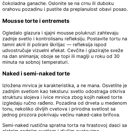
čokoladna ganache. Oslonite se na crnu ili duboku
orahovu pozadinu i pustite da preplanulost obavi posao.
Mousse torte i entremets
Ogledalo glazura i sjajni mousse polukruzi zahtevaju
zadnje svetlo i kontrolisanu refleksiju. Postavite tortu na
tamni akril ili polirani škriljac — refleksija ispod
udvostručuje vizuelni efekat. Cevčite i glazirajte sveže
na dan snimanja; oboje se topi ili maglji u roku od 30
minuta na sobnoj temperaturi.
Naked i semi-naked torte
Izložena mrvica je karakteristika, a ne mana. Osvetlite je
zadnjim svetlom kao teksturu: svetlo odostraga otkriva
strukturu slojeva i ivice mrvica zbog kojih naked torte
izgledaju ručno rađeno. Pozadina od drveta u medenom
tonu, nekoliko divljih cvetova i prirodna svetlost sa
jednog prozora pokrivaju većinu naked-cake brifova.
Semi-naked rustična spratna torta na hrastovoj dasci sa