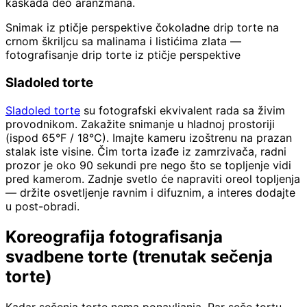
kaskada deo aranžmana.
Snimak iz ptičje perspektive čokoladne drip torte na
crnom škriljcu sa malinama i listićima zlata —
fotografisanje drip torte iz ptičje perspektive
Sladoled torte
Sladoled torte
su fotografski ekvivalent rada sa živim
provodnikom. Zakažite snimanje u hladnoj prostoriji
(ispod 65°F / 18°C). Imajte kameru izoštrenu na prazan
stalak iste visine. Čim torta izađe iz zamrzivača, radni
prozor je oko 90 sekundi pre nego što se topljenje vidi
pred kamerom. Zadnje svetlo će napraviti oreol topljenja
— držite osvetljenje ravnim i difuznim, a interes dodajte
u post-obradi.
Koreografija fotografisanja
svadbene torte (trenutak sečenja
torte)
Kadar sečenja torte nema ponavljanja. Par seče tortu