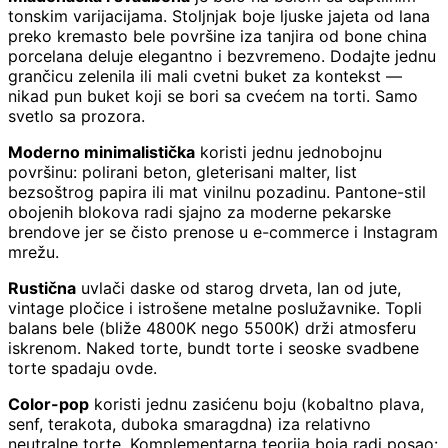
tonskim varijacijama. Stoljnjak boje ljuske jajeta od lana
preko kremasto bele površine iza tanjira od bone china
porcelana deluje elegantno i bezvremeno. Dodajte jednu
grančicu zelenila ili mali cvetni buket za kontekst —
nikad pun buket koji se bori sa cvećem na torti. Samo
svetlo sa prozora.
Moderno minimalistička
koristi jednu jednobojnu
površinu: polirani beton, gleterisani malter, list
bezsoštrog papira ili mat vinilnu pozadinu. Pantone-stil
obojenih blokova radi sjajno za moderne pekarske
brendove jer se čisto prenose u e-commerce i Instagram
mrežu.
Rustična
uvlači daske od starog drveta, lan od jute,
vintage pločice i istrošene metalne poslužavnike. Topli
balans bele (bliže 4800K nego 5500K) drži atmosferu
iskrenom. Naked torte, bundt torte i seoske svadbene
torte spadaju ovde.
Color-pop
koristi jednu zasićenu boju (kobaltno plava,
senf, terakota, duboka smaragdna) iza relativno
neutralne torte. Komplementarna teorija boja radi posao: