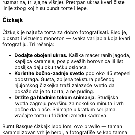
ruzmarina, tri sjajne višnje). Pretrpan ukras kvari čiste
linije zbog kojih su bundt torte i lepe.
Čizkejk
Čizkejk je najteža torta za dobro fotografisati. Bled je,
plosnat i vizuelno monoton — svaka varijabla koja kvari
fotografiju. Tri rešenja:
Dodajte obojeni ukras.
Kašika maceriranih jagoda,
kapljica karamele, posip svežih borovnica ili list
bosiljka daju oku tačku oslonca.
Koristite bočno-zadnje svetlo
pod oko 45 stepeni
odostraga. Gusta, zbijena tekstura pečenog
njujorškog čizkejka traži zalazeće svetlo da
pokaže da je to torta, a ne puding.
Držite ga hladnim tokom snimanja.
Studijska
svetla zagreju površinu za nekoliko minuta i vrh
počne da plače. Snimajte u kratkim serijama,
vraćajte tortu u frižider između kadrova.
Burnt Basque čizkejk lepo lomi ovo pravilo — taman
karamelizovan vrh je heroj, a fotografiše se kao tamna