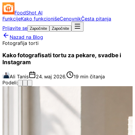
FoodShot AI
Funkcije
Kako funkcioniše
Cenovnik
Česta pitanja
Prijavite se
Započnite
Započnite
Nazad na Blog
Fotografija torti
Kako fotografisati tortu za pekare, svadbe i
Instagram
Ali Tanis
24. мај 2026.
19 min čitanja
Podeli: