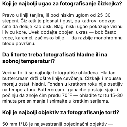
Koji je najbolji ugao za fotografisanje čizkejka?
Pravo u liniji tanjira, ili pod niskim uglom od 25-30
stepeni. Čizkejk je plosnat i gust, pa kadrovi odozgo
čine da deluje kao disk. Blagi niski ugao pokazuje visinu
i ivicu kore. Uvek dodajte obojeni ukras — bobičasto
voće, karamel, začinsko bilje — da razbije monohromnu
bledu površinu.
Da li torte treba fotografisati hladne ili na
sobnoj temperaturi?
Većina torti se najbolje fotografiše ohlađena. Hladan
buttercream drži oštre linije cevčenja. Čizkejk i mousse
moraju ostati hladni. Fondan u kratkom roku nije osetljiv
na temperaturu. Buttercream i ganache postaju sjajni i
počinju da znoje čim pređu 70°F — ohladite tortu 15-30
minuta pre snimanja i snimajte u kratkim serijama.
Koji je najbolji objektiv za fotografisanje torti?
50 mm f/1.8 je najsvestraniji pojedinačni objektiv —