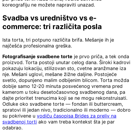
koreografiju ne možete napraviti unazad.
Svadba vs uredništvo vs e-
commerce: tri različita posla
Ista torta, tri potpuno različita brifa. Mešanje ih je
najčešća profesionalna greška.
Fotografisanje svadbene torte
je prvo priča, a tek onda
proizvod. Torta postoji unutar celog dana. Široki kadrovi
pokazuju lokaciju, stilizovan sto, cvetne aranžmane iza
nje. Mešani uglovi, mešane žižne daljine. Postojeće
svetlo, dopunjeno malim odbijenim blicom. Torta možda
dobije samo 12-20 minuta posvećenog vremena pred
kamerom u toku desetočasovnog svadbenog dana, pa
dajte prioritet trenucima koji se ne mogu rekonstruisati.
Odluke oko svadbene torte — fondan ili buttercream,
spratovi ili jedan nivo, tradicionalno ili moderno — dobro
su pokrivene u
vodiču časopisa Brides za preliv na
svadbenoj torti
ako vam treba kontekst šta je par
odabrao.