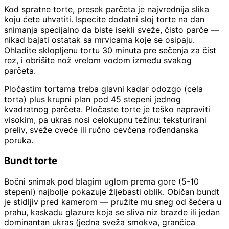
Kod spratne torte, presek parčeta je najvrednija slika
koju ćete uhvatiti. Ispecite dodatni sloj torte na dan
snimanja specijalno da biste isekli sveže, čisto parče —
nikad bajati ostatak sa mrvicama koje se osipaju.
Ohladite sklopljenu tortu 30 minuta pre sečenja za čist
rez, i obrišite nož vrelom vodom između svakog
parčeta.
Pločastim tortama treba glavni kadar odozgo (cela
torta) plus krupni plan pod 45 stepeni jednog
kvadratnog parčeta. Pločaste torte je teško napraviti
visokim, pa ukras nosi celokupnu težinu: teksturirani
preliv, sveže cveće ili ručno cevčena rođendanska
poruka.
Bundt torte
Bočni snimak pod blagim uglom prema gore (5-10
stepeni) najbolje pokazuje žljebasti oblik. Običan bundt
je stidljiv pred kamerom — pružite mu sneg od šećera u
prahu, kaskadu glazure koja se sliva niz brazde ili jedan
dominantan ukras (jedna sveža smokva, grančica