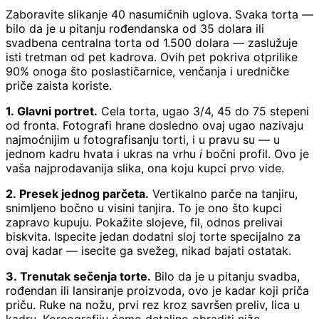
Zaboravite slikanje 40 nasumičnih uglova. Svaka torta —
bilo da je u pitanju rođendanska od 35 dolara ili
svadbena centralna torta od 1.500 dolara — zaslužuje
isti tretman od pet kadrova. Ovih pet pokriva otprilike
90% onoga što poslastičarnice, venčanja i uredničke
priče zaista koriste.
1. Glavni portret.
Cela torta, ugao 3/4, 45 do 75 stepeni
od fronta. Fotografi hrane dosledno ovaj ugao nazivaju
najmoćnijim u fotografisanju torti, i u pravu su — u
jednom kadru hvata i ukras na vrhu
i
bočni profil. Ovo je
vaša najprodavanija slika, ona koju kupci prvo vide.
2. Presek jednog parčeta.
Vertikalno parče na tanjiru,
snimljeno bočno u visini tanjira. To je ono što kupci
zapravo kupuju. Pokažite slojeve, fil, odnos prelivai
biskvita. Ispecite jedan dodatni sloj torte specijalno za
ovaj kadar — isecite ga svežeg, nikad bajati ostatak.
3. Trenutak sečenja torte.
Bilo da je u pitanju svadba,
rođendan ili lansiranje proizvoda, ovo je kadar koji priča
priču. Ruke na nožu, prvi rez kroz savršen preliv, lica u