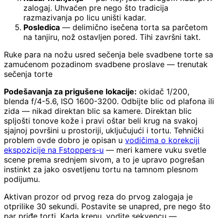
zalogaj. Uhvaćen pre nego što tradicija
razmazivanja po licu uništi kadar.
Posledica
— delimično isečena torta sa parčetom
na tanjiru, nož ostavljen pored. Tihi završni takt.
Ruke para na nožu usred sečenja bele svadbene torte sa
zamućenom pozadinom svadbene proslave — trenutak
sečenja torte
Podešavanja za prigušene lokacije:
okidač 1/200,
blenda f/4-5.6, ISO 1600-3200. Odbijte blic od plafona ili
zida — nikad direktan blic sa kamere. Direktan blic
spljošti tonove kože i pravi oštar beli krug na svakoj
sjajnoj površini u prostoriji, uključujući i tortu. Tehnički
problem ovde dobro je opisan u
vodičima o korekciji
ekspozicije na Fstoppers-u
— meri kamere vuku svetle
scene prema srednjem sivom, a to je upravo pogrešan
instinkt za jako osvetljenu tortu na tamnom plesnom
podijumu.
Aktivan prozor od prvog reza do prvog zalogaja je
otprilike 30 sekundi. Postavite se unapred, pre nego što
par priđe torti. Kada krenu, vodite sekvencu —