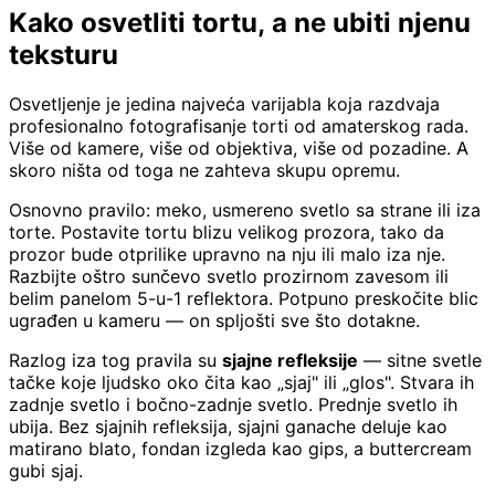
Kako osvetliti tortu, a ne ubiti njenu
teksturu
Osvetljenje je jedina najveća varijabla koja razdvaja
profesionalno fotografisanje torti od amaterskog rada.
Više od kamere, više od objektiva, više od pozadine. A
skoro ništa od toga ne zahteva skupu opremu.
Osnovno pravilo: meko, usmereno svetlo sa strane ili iza
torte. Postavite tortu blizu velikog prozora, tako da
prozor bude otprilike upravno na nju ili malo iza nje.
Razbijte oštro sunčevo svetlo prozirnom zavesom ili
belim panelom 5-u-1 reflektora. Potpuno preskočite blic
ugrađen u kameru — on spljošti sve što dotakne.
Razlog iza tog pravila su
sjajne refleksije
— sitne svetle
tačke koje ljudsko oko čita kao „sjaj" ili „glos". Stvara ih
zadnje svetlo i bočno-zadnje svetlo. Prednje svetlo ih
ubija. Bez sjajnih refleksija, sjajni ganache deluje kao
matirano blato, fondan izgleda kao gips, a buttercream
gubi sjaj.