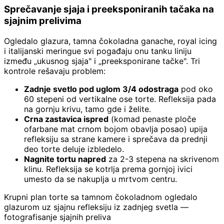
Sprečavanje sjaja i preeksponiranih tačaka na
sjajnim prelivima
Ogledalo glazura, tamna čokoladna ganache, royal icing
i italijanski meringue svi pogađaju onu tanku liniju
između „ukusnog sjaja" i „preeksponirane tačke". Tri
kontrole rešavaju problem:
Zadnje svetlo pod uglom 3/4 odostraga
pod oko
60 stepeni od vertikalne ose torte. Refleksija pada
na gornju krivu, tamo gde i želite.
Crna zastavica ispred
(komad penaste ploče
ofarbane mat crnom bojom obavlja posao) upija
refleksiju sa strane kamere i sprečava da prednji
deo torte deluje izbledelo.
Nagnite tortu napred
za 2-3 stepena na skrivenom
klinu. Refleksija se kotrlja prema gornjoj ivici
umesto da se nakuplja u mrtvom centru.
Krupni plan torte sa tamnom čokoladnom ogledalo
glazurom uz sjajnu refleksiju iz zadnjeg svetla —
fotografisanje sjajnih preliva