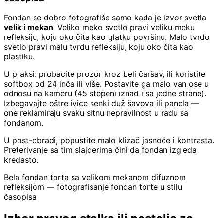
Fondan se dobro fotografiše samo kada je izvor svetla
velik i mekan
. Veliko meko svetlo pravi veliku meku
refleksiju, koju oko čita kao glatku površinu. Malo tvrdo
svetlo pravi malu tvrdu refleksiju, koju oko čita kao
plastiku.
U praksi: probacite prozor kroz beli čaršav, ili koristite
softbox od 24 inča ili više. Postavite ga malo van ose u
odnosu na kameru (45 stepeni iznad i sa jedne strane).
Izbegavajte oštre ivice senki duž šavova ili panela —
one reklamiraju svaku sitnu nepravilnost u radu sa
fondanom.
U post-obradi, popustite malo klizač jasnoće i kontrasta.
Preterivanje sa tim slajderima čini da fondan izgleda
kredasto.
Bela fondan torta sa velikom mekanom difuznom
refleksijom — fotografisanje fondan torte u stilu
časopisa