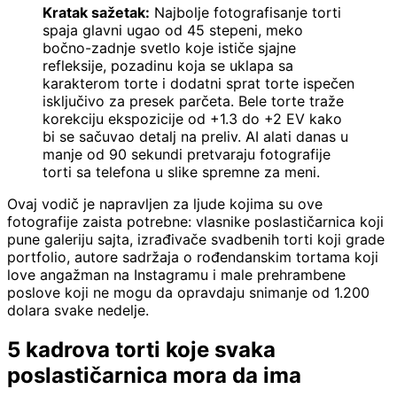
Kratak sažetak:
Najbolje fotografisanje torti
spaja glavni ugao od 45 stepeni, meko
bočno-zadnje svetlo koje ističe sjajne
refleksije, pozadinu koja se uklapa sa
karakterom torte i dodatni sprat torte ispečen
isključivo za presek parčeta. Bele torte traže
korekciju ekspozicije od +1.3 do +2 EV kako
bi se sačuvao detalj na preliv. AI alati danas u
manje od 90 sekundi pretvaraju fotografije
torti sa telefona u slike spremne za meni.
Ovaj vodič je napravljen za ljude kojima su ove
fotografije zaista potrebne: vlasnike poslastičarnica koji
pune galeriju sajta, izrađivače svadbenih torti koji grade
portfolio, autore sadržaja o rođendanskim tortama koji
love angažman na Instagramu i male prehrambene
poslove koji ne mogu da opravdaju snimanje od 1.200
dolara svake nedelje.
5 kadrova torti koje svaka
poslastičarnica mora da ima