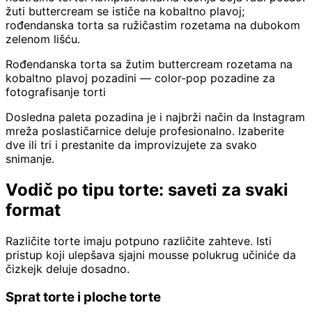
žuti buttercream se ističe na kobaltno plavoj;
rođendanska torta sa ružičastim rozetama na dubokom
zelenom lišću.
Rođendanska torta sa žutim buttercream rozetama na
kobaltno plavoj pozadini — color-pop pozadine za
fotografisanje torti
Dosledna paleta pozadina je i najbrži način da Instagram
mreža poslastičarnice deluje profesionalno. Izaberite
dve ili tri i prestanite da improvizujete za svako
snimanje.
Vodič po tipu torte: saveti za svaki
format
Različite torte imaju potpuno različite zahteve. Isti
pristup koji ulepšava sjajni mousse polukrug učiniće da
čizkejk deluje dosadno.
Sprat torte i ploche torte