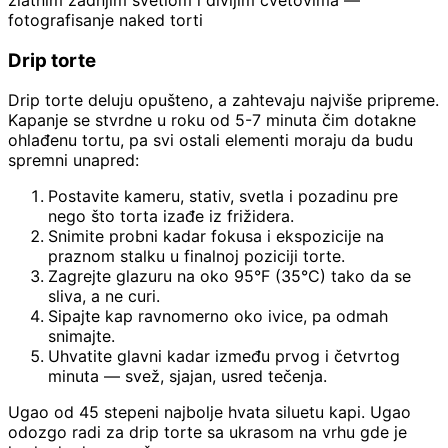
zlatnim zadnjim svetlom i divljim cvetovima —
fotografisanje naked torti
Drip torte
Drip torte deluju opušteno, a zahtevaju najviše pripreme.
Kapanje se stvrdne u roku od 5-7 minuta čim dotakne
ohlađenu tortu, pa svi ostali elementi moraju da budu
spremni unapred:
Postavite kameru, stativ, svetla i pozadinu pre
nego što torta izađe iz frižidera.
Snimite probni kadar fokusa i ekspozicije na
praznom stalku u finalnoj poziciji torte.
Zagrejte glazuru na oko 95°F (35°C) tako da se
sliva, a ne curi.
Sipajte kap ravnomerno oko ivice, pa odmah
snimajte.
Uhvatite glavni kadar između prvog i četvrtog
minuta — svež, sjajan, usred tečenja.
Ugao od 45 stepeni najbolje hvata siluetu kapi. Ugao
odozgo radi za drip torte sa ukrasom na vrhu gde je