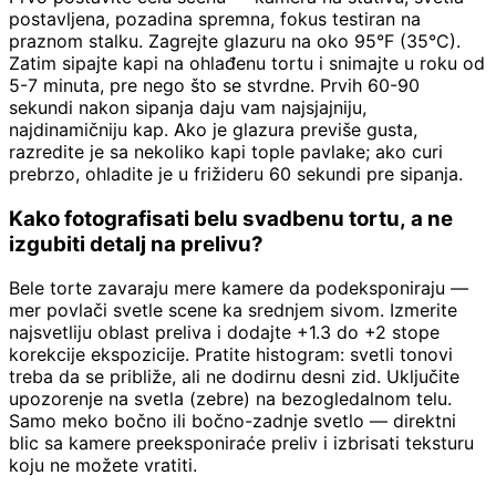
postavljena, pozadina spremna, fokus testiran na
praznom stalku. Zagrejte glazuru na oko 95°F (35°C).
Zatim sipajte kapi na ohlađenu tortu i snimajte u roku od
5-7 minuta, pre nego što se stvrdne. Prvih 60-90
sekundi nakon sipanja daju vam najsjajniju,
najdinamičniju kap. Ako je glazura previše gusta,
razredite je sa nekoliko kapi tople pavlake; ako curi
prebrzo, ohladite je u frižideru 60 sekundi pre sipanja.
Kako fotografisati belu svadbenu tortu, a ne
izgubiti detalj na prelivu?
Bele torte zavaraju mere kamere da podeksponiraju —
mer povlači svetle scene ka srednjem sivom. Izmerite
najsvetliju oblast preliva i dodajte +1.3 do +2 stope
korekcije ekspozicije. Pratite histogram: svetli tonovi
treba da se približe, ali ne dodirnu desni zid. Uključite
upozorenje na svetla (zebre) na bezogledalnom telu.
Samo meko bočno ili bočno-zadnje svetlo — direktni
blic sa kamere preeksponiraće preliv i izbrisati teksturu
koju ne možete vratiti.