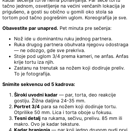
tačno jednom, osvetljenje na većini venčanih lokacija je
prigušeno, a gosti su obično u gomili oko stola sa
tortom pod tačno pogrešnim uglom. Koreografija je sve.
Obavestite par unapred.
Pet minuta pre sečenja:
Nož ide u dominantnu ruku jednog partnera.
Ruka drugog partnera obuhvata njegovu odostraga
— ne odozgo, gde sve prekriva.
Stoje pod uglom 3/4 prema kameri, ne anfas. Anfas
krije tortu iza njih.
Zastanu na trenutak sa nožem koji dodiruje preliv.
To je fotografija.
Snimite sekvencu od 5 kadrova:
Široki uvodni kadar
— par, torta, deo reakcije
gostiju. Žižna daljina 24-35 mm.
Portret 3/4
para sa nožem koji dodiruje tortu.
Otprilike 50 mm. Lica i torta oboje u fokusu.
Tesni detalj
na rukama, sečivu, prelivu. 85 mm ili
makro. Ovo je kadar teksture.
Kadar hranjenja
— par koji jedno drugom nudi prvi