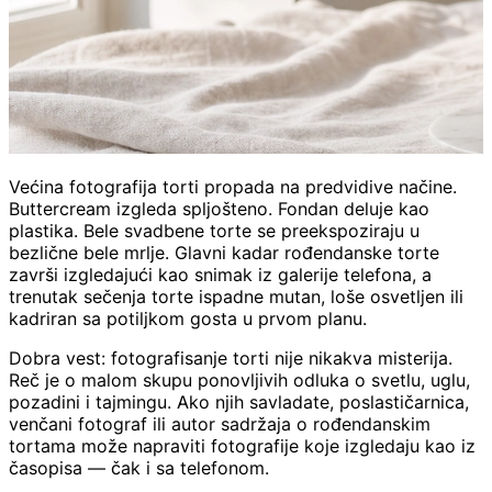
Većina fotografija torti propada na predvidive načine.
Buttercream izgleda spljošteno. Fondan deluje kao
plastika. Bele svadbene torte se preekspoziraju u
bezlične bele mrlje. Glavni kadar rođendanske torte
završi izgledajući kao snimak iz galerije telefona, a
trenutak sečenja torte ispadne mutan, loše osvetljen ili
kadriran sa potiljkom gosta u prvom planu.
Dobra vest: fotografisanje torti nije nikakva misterija.
Reč je o malom skupu ponovljivih odluka o svetlu, uglu,
pozadini i tajmingu. Ako njih savladate, poslastičarnica,
venčani fotograf ili autor sadržaja o rođendanskim
tortama može napraviti fotografije koje izgledaju kao iz
časopisa — čak i sa telefonom.