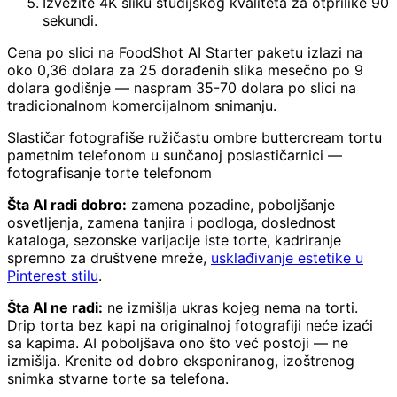
Izvezite 4K sliku studijskog kvaliteta za otprilike 90
sekundi.
Cena po slici na FoodShot AI Starter paketu izlazi na
oko 0,36 dolara za 25 dorađenih slika mesečno po 9
dolara godišnje — naspram 35-70 dolara po slici na
tradicionalnom komercijalnom snimanju.
Slastičar fotografiše ružičastu ombre buttercream tortu
pametnim telefonom u sunčanoj poslastičarnici —
fotografisanje torte telefonom
Šta AI radi dobro:
zamena pozadine, poboljšanje
osvetljenja, zamena tanjira i podloga, doslednost
kataloga, sezonske varijacije iste torte, kadriranje
spremno za društvene mreže,
usklađivanje estetike u
Pinterest stilu
.
Šta AI ne radi:
ne izmišlja ukras kojeg nema na torti.
Drip torta bez kapi na originalnoj fotografiji neće izaći
sa kapima. AI poboljšava ono što već postoji — ne
izmišlja. Krenite od dobro eksponiranog, izoštrenog
snimka stvarne torte sa telefona.