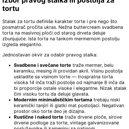
Izbor pravog stalka ili postolja za
tortu
Stalak za tortu definiše karakter torte i pre nego što
posmatrač pročita ukras. Nežna buttercream svadbena
torta na masivnoj ploči od starog drveta deluje
zbunjujuće. Ista torta na tankom mermernom postolju
izgleda elegantno.
Jednostavan okvir za odabir pravog stalka:
Svadbene i svečane torte
traže mermer, belu
keramiku, mesing ili providan akril. Visinu postolja
uskladite sa visinom torte — trospratna torta
visoka 14 inča traži postolje od najmanje 8 inča da
bi proporcije ostale visoke i elegantne. Nizak stalak
čini visoku tortu da deluje glavata.
Modernim minimalističkim tortama
trebaju niski
keramički tanjiri ili glatki mat postoljaci. Negativan
prostor oko torte deo je dizajna.
Rustične i naked torte
traže drvene ploče, sirove
drvene podloge za torte, vintage galvanizovane
poslužavnike ili kameninu sa patinom.