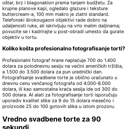
oštar, brz i blagonaklon prema tanjem budžetu. Za
krupne planove kapi, ogledalo glazure i teksture
buttercream-a, 100 mm makro je zlatni standard.
Telefonski širokougaoni objektivi rade dobro na
udaljenosti ruke, ali iskrivljuju na vrlo malim daljinama;
povucite se i kadrirajte u post-obradi umesto da gurate
objektiv u tortu.
Koliko košta profesionalno fotografisanje torti?
Profesionalni fotograf hrane naplaćuje 700 do 1.400
dolara za polodnevnu sesiju na većini američkih tržišta,
a 1.500 do 3.500 dolara za pun urednički dan.
Fotografisanje svadbene torte je obično uračunato u
dnevnu cenu venčanog fotografa od 4.000-8.000
dolara, ili kao samostalna kraća sesija ide od 300 do
500 dolara. AI alati za fotografisanje torti isporučuju
uporediv kvalitet slike za 9 do 15 dolara mesečno i
proizvode 25 do 100 gotovih slika u istom prozoru.
Vredno svadbene torte za 90
sekundi