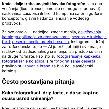
Kada i dalje treba unajmiti čoveka fotografa:
sam dan
venčanja (ljudi, trenuci, emocije ne mogu se ponoviti),
naslovnica časopisa ili brend kampanja sa prilagođenim
konceptom, glavni kadar za lansiranje vodećeg
proizvoda.
Za sve ostalo — nedeljne izmene menija,
osvežavanja
kataloga aplikacija za dostavu hrane
,
sezonske kolekcije
torti
,
deserte menije hotela i resorta
, Instagram sadržaj
za rođendanske torte — AI je brži, jeftiniji i sve manje
razlikiv od tradicionalnog snimanja. Isti pristup se širi i
na druge formate, kao što su
fotografisanje kapkejka
,
fotografisanje kolačića
, šire
fotografisanje deserta
, i
pravilno
stilizovanje hrane
za bilo koji slastičarski
katalog.
Često postavljana pitanja
Kako fotografisati drip torte, a da se kapi ne
osuše usred snimanja?
Prvo postavite celu scenu — kamera na stativu, svetla