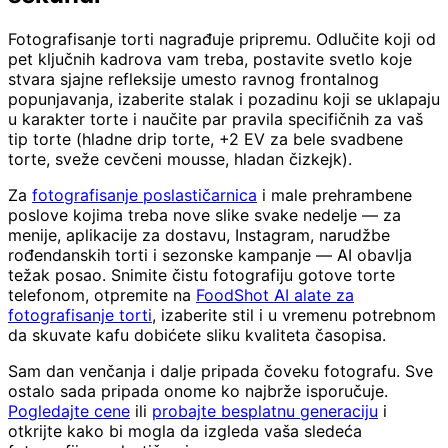
Fotografisanje torti nagrađuje pripremu. Odlučite koji od
pet ključnih kadrova vam treba, postavite svetlo koje
stvara sjajne refleksije umesto ravnog frontalnog
popunjavanja, izaberite stalak i pozadinu koji se uklapaju
u karakter torte i naučite par pravila specifičnih za vaš
tip torte (hladne drip torte, +2 EV za bele svadbene
torte, sveže cevčeni mousse, hladan čizkejk).
Za
fotografisanje poslastičarnica
i male prehrambene
poslove kojima treba nove slike svake nedelje — za
menije, aplikacije za dostavu, Instagram, narudžbe
rođendanskih torti i sezonske kampanje — AI obavlja
težak posao. Snimite čistu fotografiju gotove torte
telefonom, otpremite na
FoodShot AI alate za
fotografisanje torti
, izaberite stil i u vremenu potrebnom
da skuvate kafu dobićete sliku kvaliteta časopisa.
Sam dan venčanja i dalje pripada čoveku fotografu. Sve
ostalo sada pripada onome ko najbrže isporučuje.
Pogledajte cene
ili
probajte besplatnu generaciju
i
otkrijte kako bi mogla da izgleda vaša sledeća