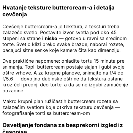
Hvatanje teksture buttercream-a i detalja
cevčenja
Cevčenje buttercream-a je tekstura, a teksturi treba
zalazeće svetlo. Postavite izvor svetla pod oko 45
stepeni sa strane i
nisko
— gotovo u ravni sa sredinom
torte. Svetlo klizi preko svake brazde, naborai rozete,
bacajući sitne senke koje kamera čita kao dimenziju.
Dve praktične napomene: ohladite tortu 15 minuta pre
snimanja. Topli buttercream postaje sjajan i gubi svoje
oštre vrhove. A za krupne planove, snimajte na f/4 do
f/5.6 — dovoljno dubinske oštrine da tekstura ostane
kroz čeli prednji deo torte, a da se ne izgubi zamućenje
pozadine.
Makro krupni plan ružičastih buttercream rozeta sa
zalazećim svetlom koje otkriva teksturu cevčenja —
fotografisanje torti sa buttercream-om
Osvetljenje fondana za besprekorni izgled iz
časopisa