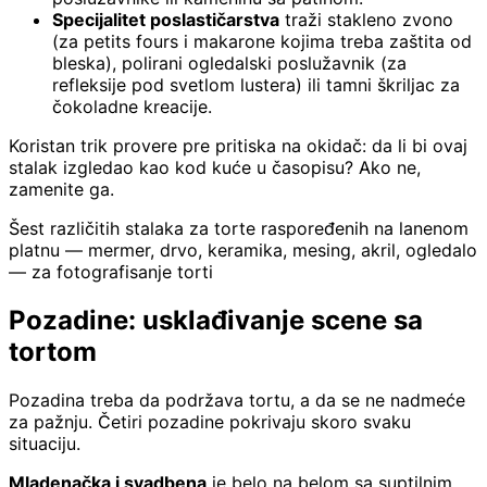
Specijalitet poslastičarstva
traži stakleno zvono
(za petits fours i makarone kojima treba zaštita od
bleska), polirani ogledalski poslužavnik (za
refleksije pod svetlom lustera) ili tamni škriljac za
čokoladne kreacije.
Koristan trik provere pre pritiska na okidač: da li bi ovaj
stalak izgledao kao kod kuće u časopisu? Ako ne,
zamenite ga.
Šest različitih stalaka za torte raspoređenih na lanenom
platnu — mermer, drvo, keramika, mesing, akril, ogledalo
— za fotografisanje torti
Pozadine: usklađivanje scene sa
tortom
Pozadina treba da podržava tortu, a da se ne nadmeće
za pažnju. Četiri pozadine pokrivaju skoro svaku
situaciju.
Mladenačka i svadbena
je belo na belom sa suptilnim