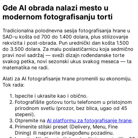
Gde AI obrada nalazi mesto u
modernom fotografisanju torti
Tradicionalna polodnevna sesija fotografisanja hrane u
SAD-u košta od 700 do 1.400 dolara, plus stilizovanje
rekvizita i post-obrada. Pun urednički dan košta 1.500
do 3.500 dolara. Za malu poslastičarnicu koja sedmično
pravi novi sadržaj — sveži dizajn rođendanske torte
svakog petka, novi sezonski ukus svakog meseca — ta
matematika ne radi.
Alati za AI fotografisanje hrane promenili su ekonomiju.
Tok rada:
Ispecite i ukrasite kao i obično.
Fotografišite gotovu tortu telefonom u pristojnom
prirodnom svetlu (prozor, bez blica, ugao od 45
stepeni).
Otpremite na
AI platformu za fotografisanje hrane
.
Primenite stilski preset (Delivery, Menu, Fine
Dining) ili napravite prilagođenu pozadinu.