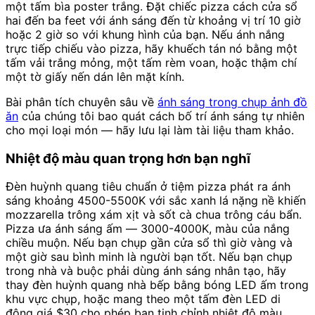
một tấm bìa poster trắng. Đặt chiếc pizza cách cửa sổ
hai đến ba feet với ánh sáng đến từ khoảng vị trí 10 giờ
hoặc 2 giờ so với khung hình của bạn. Nếu ánh nắng
trực tiếp chiếu vào pizza, hãy khuếch tán nó bằng một
tấm vải trắng mỏng, một tấm rèm voan, hoặc thậm chí
một tờ giấy nến dán lên mặt kính.
Bài phân tích chuyên sâu về
ánh sáng trong chụp ảnh đồ
ăn
của chúng tôi bao quát cách bố trí ánh sáng tự nhiên
cho mọi loại món — hãy lưu lại làm tài liệu tham khảo.
Nhiệt độ màu quan trọng hơn bạn nghĩ
Đèn huỳnh quang tiêu chuẩn ở tiệm pizza phát ra ánh
sáng khoảng 4500-5500K với sắc xanh lá nặng nề khiến
mozzarella trông xám xịt và sốt cà chua trông cáu bẩn.
Pizza ưa ánh sáng ấm — 3000-4000K, màu của nắng
chiều muộn. Nếu bạn chụp gần cửa sổ thì giờ vàng và
một giờ sau bình minh là người bạn tốt. Nếu bạn chụp
trong nhà và buộc phải dùng ánh sáng nhân tạo, hãy
thay đèn huỳnh quang nhà bếp bằng bóng LED ấm trong
khu vực chụp, hoặc mang theo một tấm đèn LED di
động giá $30 cho phép bạn tinh chỉnh nhiệt độ màu.