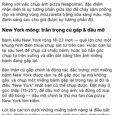
Riêng với việc chụp ảnh pizza Neapolitan, đặc điểm
nhận diện là sự tương phản giữa lớp đế cháy sậm phồng
rộp và những vũng mozzarella trắng sữa sáng màu. Hãy
đánh sáng sao cho giữ được sự tương phản đó.
New York mỏng: trân trọng cú gấp & dầu mỡ
Bánh kiểu New York rộng 18-22 inch — quá lớn cho một
khung hình điện thoại chụp sát từ trên cao. Hoặc bạn lùi
lại sáu feet để chụp cả chiếc bánh, hoặc bỏ hẳn góc
chụp từ trên xuống và dẫn dắt bằng tấm ảnh miếng
bánh đang gấp lại.
Bản thân cú gấp chính là động tác đặc trưng: một miếng
bánh New York được làm ra để gấp dọc lại mà không
gãy, và chụp một miếng bánh gấp lại trong tay ai đó là
điều "New York" nhất bạn có thể chụp được. Đặt máy ở
góc thấp (15-25°), để dầu mỡ óng ánh, và đừng cố loại
bỏ độ bóng — dầu mỡ chính là thứ mà fan của pizza
New York tìm kiếm.
Lót bìa carton dưới những miếng bánh nặng là điều bắt