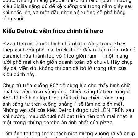
buộc. Những miếng pepperoni-phô mai chịu ảnh hưởng
kiểu Sicilia nặng đủ để xệ xuống chỉ trong năm giây sau
khi nhấc lên, và một đầu nhọn xệ xuống sẽ phá hỏng
hình khối.
Kiểu Detroit: viền frico chính là hero
Pizza Detroit là một hình chữ nhật nướng trong khay
thép xanh với phô mai brick được đẩy ra tận mép, nơi nó
caramel hóa thành lớp vỏ frico giòn rụm — một mạng
lưới phô mai chiên giòn quanh toàn bộ chu vi. Hãy chụp
lấy cái viền đó, không thì bạn đã bỏ lỡ trọng tâm của
kiểu bánh này.
Chụp từ trên xuống 90° để cùng lúc cho thấy hình chữ
nhật và viền frico vàng óng. Chiếu sáng từ bên hông ở
45° để thể hiện lớp frico nổi khối ba chiều vàng óng —
ánh sáng từ trên xuống phẳng lì sẽ làm nó biến mất.
Những vệt sốt của kiểu Detroit được rưới LÊN TRÊN sau
khi nướng; màu đỏ tươi nổi bật trên nền phô mai nhạt là
một trong những combo ăn ảnh nhất của pizza.
Tấm ảnh thưởng thêm: tách một miếng vuông ra và chụp