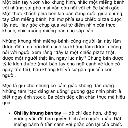
Một bàn tay vươn vào khung hình, nhấc một miếng bánh
với những sợi phô mai vẫn còn nối với chiếc bánh gốc.
Một thực khách phía bên kia bàn đang cười giữa chừng,
tay cầm miếng bánh, hơi mờ phía sau chiếc pizza được
lấy nét. Hay góc chụp qua vai từ điểm nhìn của thực
khách, nhìn xuống miếng bánh họ sắp cắn.
Những khung hình miếng-bánh-cùng-người-ăn này làm
được điều mà bốn kiểu ảnh kia không làm được: chúng
nói với người xem rằng "đây là một chiếc pizza thật,
được một người thật ăn, ngay lúc này." Chúng bán được
tỷ lệ kích thước (một bàn tay cho ngữ cảnh về kích cỡ
ngay tức thì), bầu không khí và sự gần gũi của con
người.
Mẹo là giữ cho chúng có cảm giác không dàn dựng.
Những tấm "tạo dáng ăn uống" gượng gạo nhìn phát là
biết ngay ảnh stock. Ba cách tiếp cận chân thực mà hiệu
quả:
Chỉ lấy khung bàn tay
— dễ chỉ đạo hơn, không
vướng vấn đề bản quyền hình ảnh người mẫu. Đặt
miếng bánh ở tiền cảnh với phần còn lại của chiếc