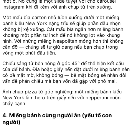
một ô. Nó cũng là một slide tuyệt vời cho carousel
Instagram khi đi kèm với ảnh chụp từ trên xuống.
Một mẩu bìa carton nhỏ luồn xuống dưới một miếng
bánh kiểu New York nặng trĩu sẽ giúp phần đầu nhọn
không bị xệ xuống. Cắt mẩu bìa ngắn hơn miếng bánh
khoảng một phần tư inch để nó không lọt vào khung
hình. Với những miếng Neapolitan mỏng hơn thì không
cần đỡ — chúng sẽ tự giữ dáng nếu bạn chụp trong
vòng một phút đầu tiên.
Chiếu sáng từ bên hông ở góc 45° để thể hiện kết cấu
của đế bánh. Đĩa hoặc giấy nến đặt dưới miếng bánh nên
có bề mặt mờ, không bóng — bề mặt bóng sẽ nhân đôi
vấn đề phản chiếu mà bạn vốn đã gặp với phô mai.
Ảnh chụp pizza từ góc nghiêng: một miếng bánh kiểu
New York làm hero trên giấy nến với pepperoni cuộn
cháy cạnh
4. Miếng bánh cùng người ăn (yếu tố con
người)