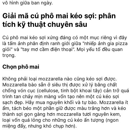
vô hình giữa ban ngày.
Giải mã cú phô mai kéo sợi: phân
tích kỹ thuật chuyên sâu
Cú phô mai kéo sợi xứng đáng có một mục riêng vì đây
là tấm ảnh phân định ranh giới giữa "nhiếp ảnh gia pizza
giỏi" và "tay mơ cầm điện thoại". Mọi yếu tố đều quan
trọng.
Chọn phô mai
Không phải loại mozzarella nào cũng kéo sợi được.
Mozzarella bào sẵn ở siêu thị được xử lý bằng chất
chống vón cục (cellulose, tinh bột khoai tây) cản trở quá
trình tan chảy mịn màng vốn tạo nên một cú kéo sợi
sạch đẹp. Hãy mua nguyên khối và tự bào. Mozzarella ít
ẩm, tách béo một phần giữ được màu trắng hơn và kéo
thành sợi gọn gàng hơn mozzarella tươi nguyên kem,
loại vốn quá lỏng cho những cú kéo ấn tượng (ngon
miệng đấy, nhưng khó chụp hơn).