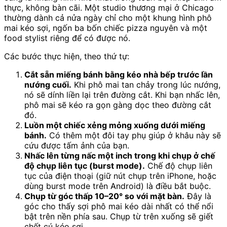
thực, không bàn cãi. Một studio thương mại ở Chicago
thường dành cả nửa ngày chỉ cho một khung hình phô
mai kéo sợi, ngốn ba bốn chiếc pizza nguyên và một
food stylist riêng để có được nó.
Các bước thực hiện, theo thứ tự:
Cắt sẵn miếng bánh bằng kéo nhà bếp trước lần
nướng cuối.
Khi phô mai tan chảy trong lúc nướng,
nó sẽ dính liền lại trên đường cắt. Khi bạn nhấc lên,
phô mai sẽ kéo ra gọn gàng dọc theo đường cắt
đó.
Luồn một chiếc xẻng mỏng xuống dưới miếng
bánh.
Có thêm một đôi tay phụ giúp ở khâu này sẽ
cứu được tấm ảnh của bạn.
Nhấc lên từng nấc một inch trong khi chụp ở chế
độ chụp liên tục (burst mode).
Chế độ chụp liên
tục của điện thoại (giữ nút chụp trên iPhone, hoặc
dùng burst mode trên Android) là điều bắt buộc.
Chụp từ góc thấp 10–20° so với mặt bàn.
Đây là
góc cho thấy sợi phô mai kéo dài nhất có thể nổi
bật trên nền phía sau. Chụp từ trên xuống sẽ giết
chết cú kéo sợi.