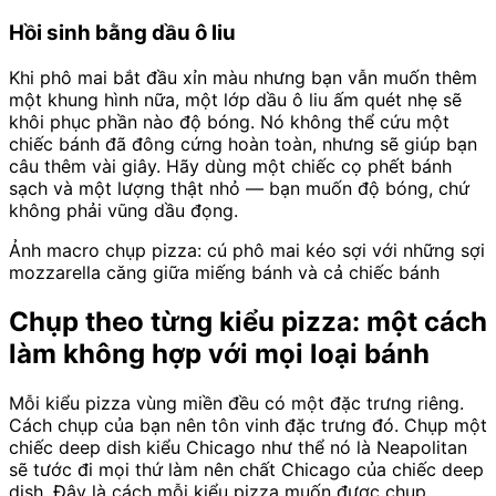
Hồi sinh bằng dầu ô liu
Khi phô mai bắt đầu xỉn màu nhưng bạn vẫn muốn thêm
một khung hình nữa, một lớp dầu ô liu ấm quét nhẹ sẽ
khôi phục phần nào độ bóng. Nó không thể cứu một
chiếc bánh đã đông cứng hoàn toàn, nhưng sẽ giúp bạn
câu thêm vài giây. Hãy dùng một chiếc cọ phết bánh
sạch và một lượng thật nhỏ — bạn muốn độ bóng, chứ
không phải vũng dầu đọng.
Ảnh macro chụp pizza: cú phô mai kéo sợi với những sợi
mozzarella căng giữa miếng bánh và cả chiếc bánh
Chụp theo từng kiểu pizza: một cách
làm không hợp với mọi loại bánh
Mỗi kiểu pizza vùng miền đều có một đặc trưng riêng.
Cách chụp của bạn nên tôn vinh đặc trưng đó. Chụp một
chiếc deep dish kiểu Chicago như thể nó là Neapolitan
sẽ tước đi mọi thứ làm nên chất Chicago của chiếc deep
dish. Đây là cách mỗi kiểu pizza muốn được chụp.