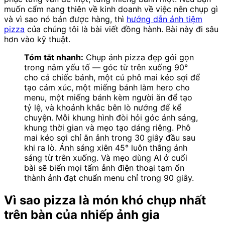
muốn cẩm nang thiên về kinh doanh về việc nên chụp gì
và vì sao nó bán được hàng, thì
hướng dẫn ảnh tiệm
pizza
của chúng tôi là bài viết đồng hành. Bài này đi sâu
hơn vào kỹ thuật.
Tóm tắt nhanh:
Chụp ảnh pizza đẹp gói gọn
trong năm yếu tố — góc từ trên xuống 90°
cho cả chiếc bánh, một cú phô mai kéo sợi để
tạo cảm xúc, một miếng bánh làm hero cho
menu, một miếng bánh kèm người ăn để tạo
tỷ lệ, và khoảnh khắc bên lò nướng để kể
chuyện. Mỗi khung hình đòi hỏi góc ánh sáng,
khung thời gian và mẹo tạo dáng riêng. Phô
mai kéo sợi chỉ ăn ảnh trong 30 giây đầu sau
khi ra lò. Ánh sáng xiên 45° luôn thắng ánh
sáng từ trên xuống. Và mẹo dùng AI ở cuối
bài sẽ biến mọi tấm ảnh điện thoại tạm ổn
thành ảnh đạt chuẩn menu chỉ trong 90 giây.
Vì sao pizza là món khó chụp nhất
trên bàn của nhiếp ảnh gia