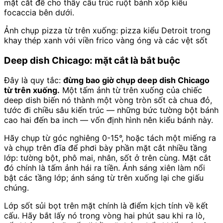
mặt cắt để cho thấy cấu trúc ruột bánh xốp kiểu
focaccia bên dưới.
Ảnh chụp pizza từ trên xuống: pizza kiểu Detroit trong
khay thép xanh với viền frico vàng óng và các vệt sốt
Deep dish Chicago: mặt cắt là bắt buộc
Đây là quy tắc:
đừng bao giờ chụp deep dish Chicago
từ trên xuống.
Một tấm ảnh từ trên xuống của chiếc
deep dish biến nó thành một vòng tròn sốt cà chua đỏ,
tước đi chiều sâu kiến trúc — những bức tường bột bánh
cao hai đến ba inch — vốn định hình nên kiểu bánh này.
Hãy chụp từ góc nghiêng 0-15°, hoặc tách một miếng ra
và chụp trên đĩa để phơi bày phần mặt cắt nhiều tầng
lớp: tường bột, phô mai, nhân, sốt ở trên cùng. Mặt cắt
đó chính là tấm ảnh hái ra tiền. Ánh sáng xiên làm nổi
bật các tầng lớp; ánh sáng từ trên xuống lại che giấu
chúng.
Lớp sốt sủi bọt trên mặt chính là điểm kịch tính về kết
cấu. Hãy bắt lấy nó trong vòng hai phút sau khi ra lò,