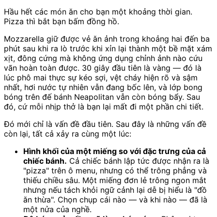
Hầu hết các món ăn cho bạn một khoảng thời gian.
Pizza thì bắt bạn bấm đồng hồ.
Mozzarella giữ được vẻ ăn ảnh trong khoảng hai đến ba
phút sau khi ra lò trước khi xỉn lại thành một bề mặt xám
xịt, đông cứng mà không ứng dụng chỉnh ảnh nào cứu
vãn hoàn toàn được. 30 giây đầu tiên là vàng — đó là
lúc phô mai thực sự kéo sợi, vệt cháy hiện rõ và sậm
nhất, hơi nước tự nhiên vẫn đang bốc lên, và lớp bong
bóng trên đế bánh Neapolitan vẫn còn bóng bẩy. Sau
đó, cứ mỗi nhịp thở là bạn lại mất đi một phần chi tiết.
Đó mới chỉ là vấn đề đầu tiên. Sau đây là những vấn đề
còn lại, tất cả xảy ra cùng một lúc:
Hình khối của một miếng so với đặc trưng của cả
chiếc bánh.
Cả chiếc bánh lập tức được nhận ra là
"pizza" trên ô menu, nhưng có thể trông phẳng và
thiếu chiều sâu. Một miếng đơn lẻ trông ngon mắt
nhưng nếu tách khỏi ngữ cảnh lại dễ bị hiểu là "đồ
ăn thừa". Chọn chụp cái nào — và khi nào — đã là
một nửa của nghề.