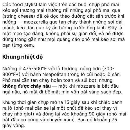
Các food stylist làm việc trên các buổi chụp phô mai
kéo sợi thương mại thường rải những sợi phô mai que
(string cheese) đã xé dọc theo đường cắt sẵn trước khi
nướng — mozzarella que tan chảy thành những sợi dài,
mảnh, kéo dãn cực kỳ ấn tượng trước ống kính. Đây là
một mẹo tạo dáng, không phải sự gian dối, và nó được
dùng trong gần như mọi quảng cáo phô mai kéo sợi mà
bạn từng xem.
Khung nhiệt độ
Nướng ở 475-500°F với lò thường, nóng hơn (700-
900°F+) với bánh Neapolitan trong lò củi hoặc lò sàn.
Phô mai cần tan chảy hoàn toàn và sủi bọt, nhưng
không được cháy nâu
— một khi mozzarella bắt đầu
ngả nâu, nó mất đi bề mặt mịn vốn bắt sáng sạch đẹp.
Khung thời gian chụp mở ra 15 giây sau khi chiếc bánh
ra lò (phô mai cần se lại một chút để kéo sợi thay vì
chảy nhỏ giọt) và đóng lại vào khoảng 90 giây (phô mai
bắt đầu co cứng và chuyển xám). Bạn có khoảng 75
giây vàng.