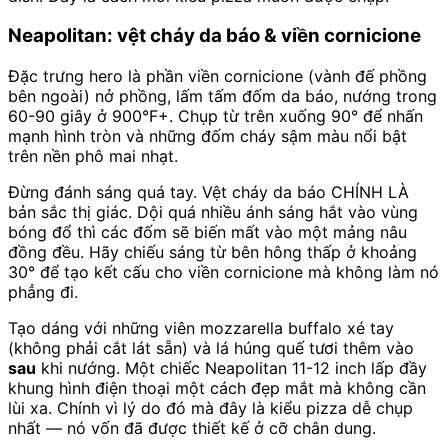
Neapolitan: vệt cháy da báo & viền cornicione
Đặc trưng hero là phần viền cornicione (vành đế phồng
bên ngoài) nở phồng, lấm tấm đốm da báo, nướng trong
60-90 giây ở 900°F+. Chụp từ trên xuống 90° để nhấn
mạnh hình tròn và những đốm cháy sậm màu nổi bật
trên nền phô mai nhạt.
Đừng đánh sáng quá tay. Vệt cháy da báo CHÍNH LÀ
bản sắc thị giác. Dội quá nhiều ánh sáng hắt vào vùng
bóng đổ thì các đốm sẽ biến mất vào một mảng nâu
đồng đều. Hãy chiếu sáng từ bên hông thấp ở khoảng
30° để tạo kết cấu cho viền cornicione mà không làm nó
phẳng đi.
Tạo dáng với những viên mozzarella buffalo xé tay
(không phải cắt lát sẵn) và lá húng quế tươi thêm vào
sau
khi nướng. Một chiếc Neapolitan 11-12 inch lấp đầy
khung hình điện thoại một cách đẹp mắt mà không cần
lùi xa. Chính vì lý do đó mà đây là kiểu pizza dễ chụp
nhất — nó vốn đã được thiết kế ở cỡ chân dung.