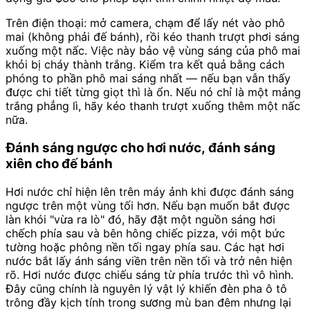
Trên điện thoại: mở camera, chạm để lấy nét vào phô
mai (không phải đế bánh), rồi kéo thanh trượt phơi sáng
xuống một nấc. Việc này bảo vệ vùng sáng của phô mai
khỏi bị cháy thành trắng. Kiểm tra kết quả bằng cách
phóng to phần phô mai sáng nhất — nếu bạn vẫn thấy
được chi tiết từng giọt thì là ổn. Nếu nó chỉ là một mảng
trắng phẳng lì, hãy kéo thanh trượt xuống thêm một nấc
nữa.
Đánh sáng ngược cho hơi nước, đánh sáng
xiên cho đế bánh
Hơi nước chỉ hiện lên trên máy ảnh khi được đánh sáng
ngược trên một vùng tối hơn. Nếu bạn muốn bắt được
làn khói "vừa ra lò" đó, hãy đặt một nguồn sáng hơi
chếch phía sau và bên hông chiếc pizza, với một bức
tường hoặc phông nền tối ngay phía sau. Các hạt hơi
nước bắt lấy ánh sáng viền trên nền tối và trở nên hiện
rõ. Hơi nước được chiếu sáng từ phía trước thì vô hình.
Đây cũng chính là nguyên lý vật lý khiến đèn pha ô tô
trông đầy kịch tính trong sương mù ban đêm nhưng lại