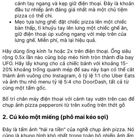
cánh tay ngang và kẹp giữ điện thoại. Đây là khoản
đầu tư nhiếp ảnh đáng giá nhất mà một chủ tiệm
pizza có thể chi.
Mẹo tựa lưng ghế: đặt chiếc pizza lên một chiếc
bàn thấp, tì khuỷu tay lên lưng một chiếc ghế ăn,
giữ điện thoại úp xuống ngang với mép trên của
lưng ghế. Miễn phí, mà lại hiệu quả.
Hãy dùng ống kính 1x hoặc 2x trên điện thoại. Ống siêu
rộng 0.5x lần nào cũng bóp méo hình tròn thành đĩa bay
UFO. Hãy lấy khung cho cả chiếc bánh với khoảng 15-
20% khoảng trống quanh mép để sau này bạn có thể cắt
thành ảnh vuông cho Instagram, ô tỷ lệ 1:1 cho Uber Eats
và ảnh thu nhỏ menu tỷ lệ 5:4 cho DoorDash, tất cả từ
cùng một tấm gốc.
Bố trí chân máy điện thoại với cánh tay vươn trên cao để
chụp ảnh pizza pepperoni từ trên xuống trên thớt gỗ
2. Cú kéo một miếng (phô mai kéo sợi)
Đây là tấm ảnh "hái ra tiền" của nghề chụp ảnh pizza. Nó
cũng là khung hình khó nhất trong toàn bộ nhiếp ảnh ẩm