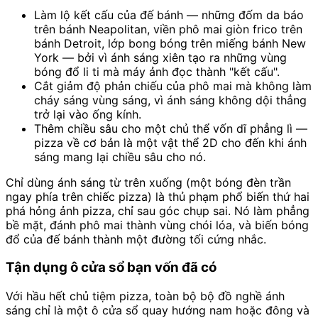
Làm lộ kết cấu của đế bánh — những đốm da báo
trên bánh Neapolitan, viền phô mai giòn frico trên
bánh Detroit, lớp bong bóng trên miếng bánh New
York — bởi vì ánh sáng xiên tạo ra những vùng
bóng đổ li ti mà máy ảnh đọc thành "kết cấu".
Cắt giảm độ phản chiếu của phô mai mà không làm
cháy sáng vùng sáng, vì ánh sáng không dội thẳng
trở lại vào ống kính.
Thêm chiều sâu cho một chủ thể vốn dĩ phẳng lì —
pizza về cơ bản là một vật thể 2D cho đến khi ánh
sáng mang lại chiều sâu cho nó.
Chỉ dùng ánh sáng từ trên xuống (một bóng đèn trần
ngay phía trên chiếc pizza) là thủ phạm phổ biến thứ hai
phá hỏng ảnh pizza, chỉ sau góc chụp sai. Nó làm phẳng
bề mặt, đánh phô mai thành vùng chói lóa, và biến bóng
đổ của đế bánh thành một đường tối cứng nhắc.
Tận dụng ô cửa sổ bạn vốn đã có
Với hầu hết chủ tiệm pizza, toàn bộ bộ đồ nghề ánh
sáng chỉ là một ô cửa sổ quay hướng nam hoặc đông và