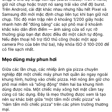
giữ nút chụp hoặc trượt nó sang trái vào chế độ burst.
Trên Android, cài đặt khác nhau nhưng hầu hết Pixel và
Samsung đời mới mặc định chụp liên tục khi bạn giữ nút
chụp. Tốc độ màn trập nên ở khoảng 1/200 giây hoặc
nhanh hơn để "đóng băng" các sợi phô mai ở khoảnh
khắc kéo dãn đỉnh điểm — ánh sáng cửa sổ rực rỡ
thường giúp bạn đạt được điều đó một cách tự động.
Nếu điện thoại hỗ trợ ISO thủ công (hoặc một app
camera Pro của bên thứ ba), hãy khóa ISO ở 100-200 để
có file sạch nhất.
Mẹo dùng máy phun hơi
Giữa các lần chụp, các nhiếp ảnh gia pizza chuyên
nghiệp đặt một chiếc máy phun hơi quần áo ngay ngoài
khung hình, hướng vào chiếc pizza. Hơi nóng ẩm giữ cho
phô mai mềm và "sống động" thêm hai ba khung hình
dùng được nữa. Một chiếc máy xông hơi mặt cầm tay
cũng có tác dụng. Đây là mẹo thường được xem là tạo
nên sự khác biệt giữa "một tấm mỗi chiếc pizza" và
"năm tấm mỗi chiếc pizza" trên các phim trường thương
mại.