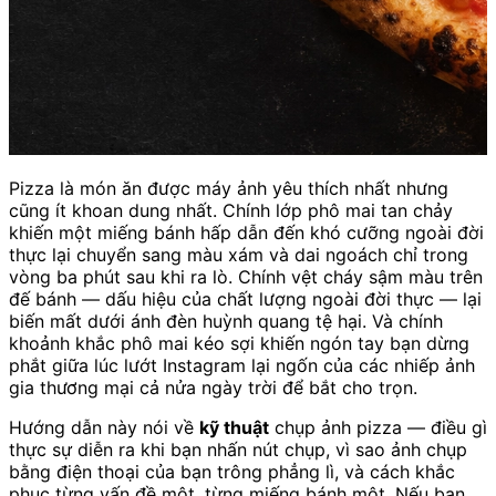
Pizza là món ăn được máy ảnh yêu thích nhất nhưng
cũng ít khoan dung nhất. Chính lớp phô mai tan chảy
khiến một miếng bánh hấp dẫn đến khó cưỡng ngoài đời
thực lại chuyển sang màu xám và dai ngoách chỉ trong
vòng ba phút sau khi ra lò. Chính vệt cháy sậm màu trên
đế bánh — dấu hiệu của chất lượng ngoài đời thực — lại
biến mất dưới ánh đèn huỳnh quang tệ hại. Và chính
khoảnh khắc phô mai kéo sợi khiến ngón tay bạn dừng
phắt giữa lúc lướt Instagram lại ngốn của các nhiếp ảnh
gia thương mại cả nửa ngày trời để bắt cho trọn.
Hướng dẫn này nói về
kỹ thuật
chụp ảnh pizza — điều gì
thực sự diễn ra khi bạn nhấn nút chụp, vì sao ảnh chụp
bằng điện thoại của bạn trông phẳng lì, và cách khắc
phục từng vấn đề một, từng miếng bánh một. Nếu bạn