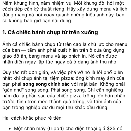
Năm khung hình, năm nhiệm vụ. Mỗi khung đòi hỏi một
cách tiếp cận kỹ thuật riêng. Hãy xây dựng menu và lịch
đăng mạng xã hội xoay quanh những kiểu ảnh này, bạn
sẽ không bao giờ cạn nội dung.
1. Cả chiếc bánh chụp từ trên xuống
Ảnh cả chiếc bánh chụp từ trên cao là chủ lực cho menu
của bạn — tấm ảnh phải xuất hiện trên ô của ứng dụng
giao đồ ăn, bảng menu và áp phích in. Nó cần được
nhận diện ngay lập tức ngay cả ở dạng ảnh thu nhỏ.
Quy tắc rất đơn giản, và việc phá vỡ nó là lỗi phổ biến
nhất khi chụp ảnh tại tiệm pizza: ống kính máy ảnh của
bạn phải
song song chính xác
với mặt bàn. Không phải
"gần như" song song. Phải song song. Chỉ cần nghiêng
năm độ là phần sau của chiếc pizza trông lớn hơn phần
trước, hình tròn méo thành quả trứng, và tấm ảnh của
bạn trông nghiệp dư dù mọi thứ khác đều đúng.
Hai cách khắc phục rẻ tiền:
Một chân máy (tripod) cho điện thoại giá $25 có