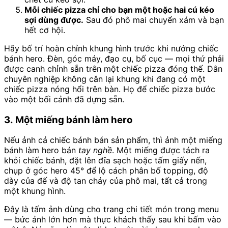
Mỗi chiếc pizza chỉ cho bạn một hoặc hai cú kéo
sợi dùng được.
Sau đó phô mai chuyển xám và bạn
hết cơ hội.
Hãy bố trí hoàn chỉnh khung hình trước khi nướng chiếc
bánh hero. Đèn, góc máy, đạo cụ, bố cục — mọi thứ phải
được canh chỉnh sẵn trên một chiếc pizza đóng thế. Dân
chuyên nghiệp không căn lại khung khi đang có một
chiếc pizza nóng hổi trên bàn. Họ để chiếc pizza bước
vào một bối cảnh đã dựng sẵn.
3. Một miếng bánh làm hero
Nếu ảnh cả chiếc bánh bán sản phẩm, thì ảnh một miếng
bánh làm hero bán
tay nghề
. Một miếng được tách ra
khỏi chiếc bánh, đặt lên đĩa sạch hoặc tấm giấy nến,
chụp ở góc hero 45° để lộ cách phân bố topping, độ
dày của đế và độ tan chảy của phô mai, tất cả trong
một khung hình.
Đây là tấm ảnh dùng cho trang chi tiết món trong menu
— bức ảnh lớn hơn mà thực khách thấy sau khi bấm vào