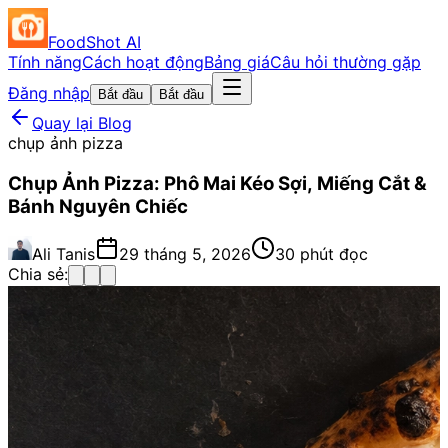
FoodShot AI
Tính năng
Cách hoạt động
Bảng giá
Câu hỏi thường gặp
Đăng nhập
Bắt đầu
Bắt đầu
Quay lại Blog
chụp ảnh pizza
Chụp Ảnh Pizza: Phô Mai Kéo Sợi, Miếng Cắt &
Bánh Nguyên Chiếc
Ali Tanis
29 tháng 5, 2026
30 phút đọc
Chia sẻ: