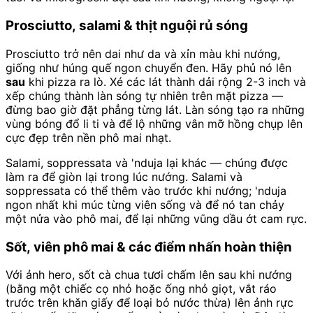
Prosciutto, salami & thịt nguội rủ sóng
Prosciutto trở nên dai như da và xỉn màu khi nướng,
giống như húng quế ngon chuyển đen. Hãy phủ nó lên
sau
khi pizza ra lò. Xé các lát thành dải rộng 2-3 inch và
xếp chúng thành làn sóng tự nhiên trên mặt pizza —
đừng bao giờ đặt phẳng từng lát. Làn sóng tạo ra những
vùng bóng đổ li ti và để lộ những vân mỡ hồng chụp lên
cực đẹp trên nền phô mai nhạt.
Salami, soppressata và 'nduja lại khác — chúng được
làm ra để giòn lại trong lúc nướng. Salami và
soppressata có thể thêm vào trước khi nướng; 'nduja
ngon nhất khi múc từng viên sống và để nó tan chảy
một nửa vào phô mai, để lại những vũng dầu ớt cam rực.
Sốt, viên phô mai & các điểm nhấn hoàn thiện
Với ảnh hero, sốt cà chua tươi chấm lên sau khi nướng
(bằng một chiếc cọ nhỏ hoặc ống nhỏ giọt, vắt ráo
trước trên khăn giấy để loại bỏ nước thừa) lên ảnh rực