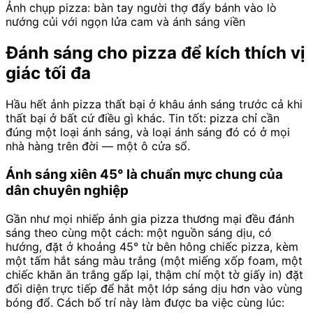
Ảnh chụp pizza: bàn tay người thợ đẩy bánh vào lò
nướng củi với ngọn lửa cam và ánh sáng viền
Đánh sáng cho pizza để kích thích vị
giác tối đa
Hầu hết ảnh pizza thất bại ở khâu ánh sáng trước cả khi
thất bại ở bất cứ điều gì khác. Tin tốt: pizza chỉ cần
đúng một loại ánh sáng, và loại ánh sáng đó có ở mọi
nhà hàng trên đời — một ô cửa sổ.
Ánh sáng xiên 45° là chuẩn mực chung của
dân chuyên nghiệp
Gần như mọi nhiếp ảnh gia pizza thương mại đều đánh
sáng theo cùng một cách: một nguồn sáng dịu, có
hướng, đặt ở khoảng 45° từ bên hông chiếc pizza, kèm
một tấm hắt sáng màu trắng (một miếng xốp foam, một
chiếc khăn ăn trắng gấp lại, thậm chí một tờ giấy in) đặt
đối diện trực tiếp để hắt một lớp sáng dịu hơn vào vùng
bóng đổ. Cách bố trí này làm được ba việc cùng lúc: