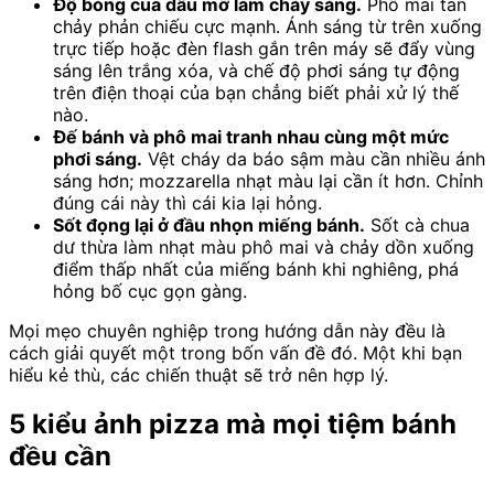
Độ bóng của dầu mỡ làm cháy sáng.
Phô mai tan
chảy phản chiếu cực mạnh. Ánh sáng từ trên xuống
trực tiếp hoặc đèn flash gắn trên máy sẽ đẩy vùng
sáng lên trắng xóa, và chế độ phơi sáng tự động
trên điện thoại của bạn chẳng biết phải xử lý thế
nào.
Đế bánh và phô mai tranh nhau cùng một mức
phơi sáng.
Vệt cháy da báo sậm màu cần nhiều ánh
sáng hơn; mozzarella nhạt màu lại cần ít hơn. Chỉnh
đúng cái này thì cái kia lại hỏng.
Sốt đọng lại ở đầu nhọn miếng bánh.
Sốt cà chua
dư thừa làm nhạt màu phô mai và chảy dồn xuống
điểm thấp nhất của miếng bánh khi nghiêng, phá
hỏng bố cục gọn gàng.
Mọi mẹo chuyên nghiệp trong hướng dẫn này đều là
cách giải quyết một trong bốn vấn đề đó. Một khi bạn
hiểu kẻ thù, các chiến thuật sẽ trở nên hợp lý.
5 kiểu ảnh pizza mà mọi tiệm bánh
đều cần