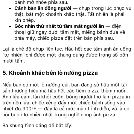
bánh mờ nhòe phía sau.
Cảnh bàn ăn đông người
— chụp trong lúc phục vụ
thật, bắt một khoảnh khắc thật. Tất nhiên là phải
xin phép.
Góc nhìn thứ nhất từ tầm mắt người ăn
— điện
thoại giữ ngay dưới tầm mặt, miếng bánh đưa về
phía máy, chiếc pizza đặt trên bàn phía sau.
Lại là chế độ chụp liên tục. Hầu hết các tấm ảnh ăn uống
"tự nhiên" chỉ được một khung dùng được trong số bốn
mươi tấm.
5. Khoảnh khắc bên lò nướng pizza
Nếu bạn có một lò nướng củi, bạn đang sở hữu một tài
sản thương hiệu mà hầu hết các tiệm pizza thèm muốn.
Ánh lửa cam, làn khói cuộn, bóng người thợ làm pizza in
trên nền lửa, chiếc xẻng đẩy một chiếc bánh sống vào
nhiệt độ 900°F — đây là cả một màn trình diễn, và là cơ
hội bị bỏ lỡ nhiều nhất trong nghề chụp ảnh pizza.
Ba khung hình đáng để bắt lấy: