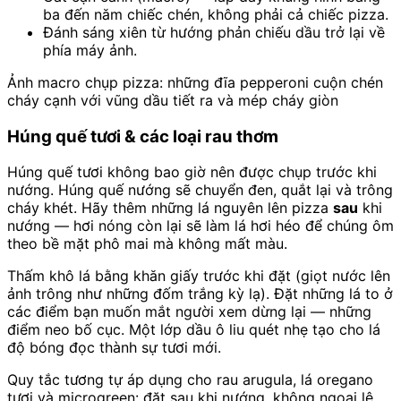
ba đến năm chiếc chén, không phải cả chiếc pizza.
Đánh sáng xiên từ hướng phản chiếu dầu trở lại về
phía máy ảnh.
Ảnh macro chụp pizza: những đĩa pepperoni cuộn chén
cháy cạnh với vũng dầu tiết ra và mép cháy giòn
Húng quế tươi & các loại rau thơm
Húng quế tươi không bao giờ nên được chụp trước khi
nướng. Húng quế nướng sẽ chuyển đen, quắt lại và trông
cháy khét. Hãy thêm những lá nguyên lên pizza
sau
khi
nướng — hơi nóng còn lại sẽ làm lá hơi héo để chúng ôm
theo bề mặt phô mai mà không mất màu.
Thấm khô lá bằng khăn giấy trước khi đặt (giọt nước lên
ảnh trông như những đốm trắng kỳ lạ). Đặt những lá to ở
các điểm bạn muốn mắt người xem dừng lại — những
điểm neo bố cục. Một lớp dầu ô liu quét nhẹ tạo cho lá
độ bóng đọc thành sự tươi mới.
Quy tắc tương tự áp dụng cho rau arugula, lá oregano
tươi và microgreen: đặt sau khi nướng, không ngoại lệ.