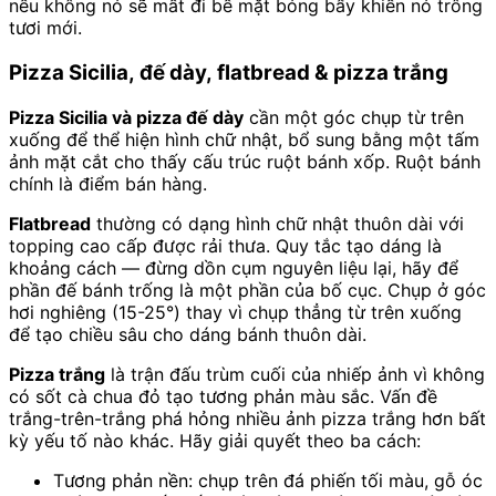
nếu không nó sẽ mất đi bề mặt bóng bẩy khiến nó trông
tươi mới.
Pizza Sicilia, đế dày, flatbread & pizza trắng
Pizza Sicilia và pizza đế dày
cần một góc chụp từ trên
xuống để thể hiện hình chữ nhật, bổ sung bằng một tấm
ảnh mặt cắt cho thấy cấu trúc ruột bánh xốp. Ruột bánh
chính là điểm bán hàng.
Flatbread
thường có dạng hình chữ nhật thuôn dài với
topping cao cấp được rải thưa. Quy tắc tạo dáng là
khoảng cách — đừng dồn cụm nguyên liệu lại, hãy để
phần đế bánh trống là một phần của bố cục. Chụp ở góc
hơi nghiêng (15-25°) thay vì chụp thẳng từ trên xuống
để tạo chiều sâu cho dáng bánh thuôn dài.
Pizza trắng
là trận đấu trùm cuối của nhiếp ảnh vì không
có sốt cà chua đỏ tạo tương phản màu sắc. Vấn đề
trắng-trên-trắng phá hỏng nhiều ảnh pizza trắng hơn bất
kỳ yếu tố nào khác. Hãy giải quyết theo ba cách:
Tương phản nền: chụp trên đá phiến tối màu, gỗ óc