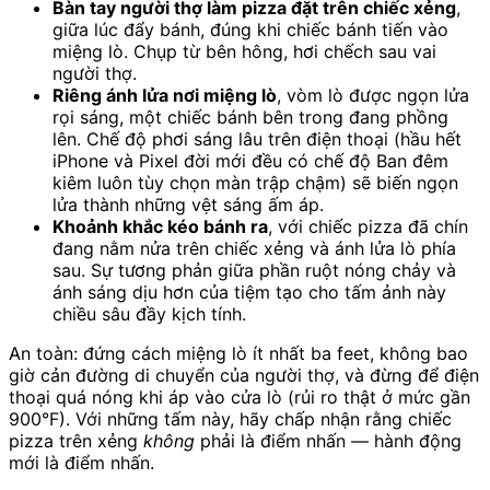
Bàn tay người thợ làm pizza đặt trên chiếc xẻng
,
giữa lúc đẩy bánh, đúng khi chiếc bánh tiến vào
miệng lò. Chụp từ bên hông, hơi chếch sau vai
người thợ.
Riêng ánh lửa nơi miệng lò
, vòm lò được ngọn lửa
rọi sáng, một chiếc bánh bên trong đang phồng
lên. Chế độ phơi sáng lâu trên điện thoại (hầu hết
iPhone và Pixel đời mới đều có chế độ Ban đêm
kiêm luôn tùy chọn màn trập chậm) sẽ biến ngọn
lửa thành những vệt sáng ấm áp.
Khoảnh khắc kéo bánh ra
, với chiếc pizza đã chín
đang nằm nửa trên chiếc xẻng và ánh lửa lò phía
sau. Sự tương phản giữa phần ruột nóng chảy và
ánh sáng dịu hơn của tiệm tạo cho tấm ảnh này
chiều sâu đầy kịch tính.
An toàn: đứng cách miệng lò ít nhất ba feet, không bao
giờ cản đường di chuyển của người thợ, và đừng để điện
thoại quá nóng khi áp vào cửa lò (rủi ro thật ở mức gần
900°F). Với những tấm này, hãy chấp nhận rằng chiếc
pizza trên xẻng
không
phải là điểm nhấn — hành động
mới là điểm nhấn.