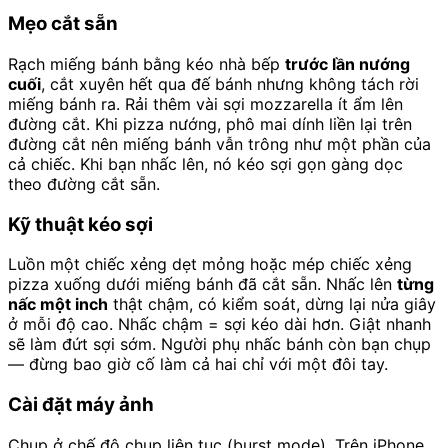
Mẹo cắt sẵn
Rạch miếng bánh bằng kéo nhà bếp
trước lần nướng
cuối
, cắt xuyên hết qua đế bánh nhưng không tách rời
miếng bánh ra. Rải thêm vài sợi mozzarella ít ẩm lên
đường cắt. Khi pizza nướng, phô mai dính liền lại trên
đường cắt nên miếng bánh vẫn trông như một phần của
cả chiếc. Khi bạn nhấc lên, nó kéo sợi gọn gàng dọc
theo đường cắt sẵn.
Kỹ thuật kéo sợi
Luồn một chiếc xẻng dẹt mỏng hoặc mép chiếc xẻng
pizza xuống dưới miếng bánh đã cắt sẵn. Nhấc lên
từng
nấc một inch
thật chậm, có kiểm soát, dừng lại nửa giây
ở mỗi độ cao. Nhấc chậm = sợi kéo dài hơn. Giật nhanh
sẽ làm đứt sợi sớm. Người phụ nhấc bánh còn bạn chụp
— đừng bao giờ cố làm cả hai chỉ với một đôi tay.
Cài đặt máy ảnh
Chụp ở chế độ chụp liên tục (burst mode). Trên iPhone,