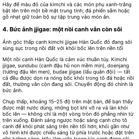
Hãy để màu đỏ của kimchi và các món phụ xanh-trắng
bật lên trên một bề mặt trung tính; đá phiến sẫm hoặc
gỗ nhạt giữ toàn bộ sự tập trung vào món ăn.
4. Bức ảnh jjigae: một nồi canh vẫn còn sôi
Ảnh góc thấp canh kimchi jjigae Hàn Quốc đỏ đang sôi
sùng sục trong nồi đất với khói bốc lên trên nền tối
Một nồi canh Hàn Quốc là cảm xúc thuần túy. Kimchi
jjigae, sundubu (canh đậu hũ non mềm mịn), doenjang
(tương đậu lên men), budae jjigae (lẩu quân đội) — tất
cả đều được dọn ra nóng bốc khói trong tô đá hoặc nồi
đất, thường vẫn còn đang sôi. Chuyển động đó chính là
bức ảnh.
Chụp thấp, khoảng 15–25 độ trên mặt bàn, để bạn thấy
được mặt nước dùng, những bọt khí vỡ ra và làn khói
bốc lên — không chỉ là một vòng tròn đỏ phẳng nhìn từ
trên xuống. Đánh sáng ngược hoặc sáng cạnh cho tô
canh để khói phát sáng trên nền tối hơn; khói gần như
vô hình khi được chiếu sáng từ phía trước hoặc đặt trên
nền tường sáng. Hãy làm việc trong lúc canh đang sôi