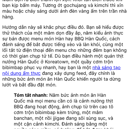
bạn kịp bấm máy. Tương ớt gochujang và kimchi thì xỉn
màu hoặc cháy sáng dưới ánh đèn vàng ấm trên trần nhà
hàng.
Hướng dẫn này sẽ khắc phục điều đó. Bạn sẽ hiểu được
thử thách của một mâm dọn đầy ắp, năm kiểu ảnh thực
sự bán được menu món Hàn hay BBQ Hàn Quốc, cách
đánh sáng để bắt được tiếng xèo và làn khói, cùng một
lối tắt từ điện thoại đến menu cho những đêm bạn không
có thời gian chụp tử tế. Dù bạn điều hành một quán thịt
nướng Hàn Quốc ở Koreatown, một quầy cơm trộn
bibimbap phục vụ nhanh, hay bạn là một
nhà sáng tạo
nội dung ẩm thực
đang xây dựng feed, đây chính là
những bức ảnh món ăn Hàn Quốc khiến người ta dừng
lướt và bắt đầu đặt món.
Tóm tắt nhanh:
Năm bức ảnh món ăn Hàn
Quốc mà mọi menu cần có là cảnh nướng thịt
BBQ đang hoạt động, ảnh chụp từ trên cao tô
cơm trộn bibimbap kèm trứng, một mâm
banchan, một nồi jjigae đang sôi sùng sục, và
một cận cảnh kimchi. Đánh sáng bằng một