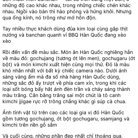
những độ cao khác nhau, trong những chiếc chén khác
nhau. Ngồi vào bàn thì hào phóng và hứng khởi. Nhưng
qua ống kính, nó trông như mớ hỗn độn.
Tay nhiều thực khách dùng đũa kim loại cùng gắp thịt
nướng và banchan quanh vỉ BBQ Hàn Quốc đang xèo
xèo
Rồi đến vấn đề màu sắc. Món ăn Hàn Quốc nghiêng hẳn
về màu đỏ: gochujang (tương ớt lên men), gochugaru (ớt
bột) và món kimchi xuất hiện cùng mọi thứ. Đỏ là màu
khó nhằn nhất với bất kỳ chiếc camera nào. Dưới ánh
sáng vàng ấm mà đa số nhà hàng Hàn Quốc dùng,
những sắc đỏ ấy trượt về phía cam xỉn, trong khi các
loại sốt bóng bẩy hắt ánh đèn trần và cháy sáng thành
màu trắng. Cân bằng trắng sai một chút là tô canh
kimchi jjigae rực rỡ trông chẳng khác gì súp cà chua.
Ảnh tĩnh vật từ trên cao các loại gia vị đỏ Hàn Quốc
gồm tương gochujang, ớt bột gochugaru, ssamjang và
kimchi trên nền gỗ sẫm
Và cuối cùng, những phần đẹp nhất chỉ thoáng qua.