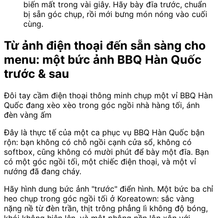
biến mất trong vài giây. Hãy bày đĩa trước, chuẩn
bị sẵn góc chụp, rồi mới bưng món nóng vào cuối
cùng.
Từ ảnh điện thoại đến sẵn sàng cho
menu: một bức ảnh BBQ Hàn Quốc
trước & sau
Đôi tay cầm điện thoại thông minh chụp một vỉ BBQ Hàn
Quốc đang xèo xèo trong góc ngồi nhà hàng tối, ánh
đèn vàng ấm
Đây là thực tế của một ca phục vụ BBQ Hàn Quốc bận
rộn: bạn không có chỗ ngồi cạnh cửa sổ, không có
softbox, cũng không có mười phút để bày một đĩa. Bạn
có một góc ngồi tối, một chiếc điện thoại, và một vỉ
nướng đã đang cháy.
Hãy hình dung bức ảnh "trước" điển hình. Một bức ba chỉ
heo chụp trong góc ngồi tối ở Koreatown: sắc vàng
nặng nề từ đèn trần, thịt trông phẳng lì không độ bóng,
khói không hiện lên, và một phông nền lộn xộn với