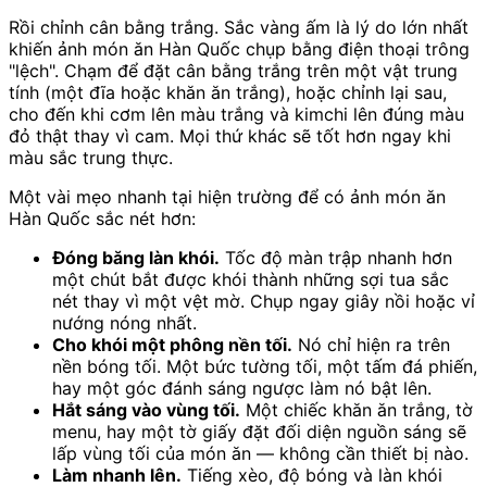
Rồi chỉnh cân bằng trắng. Sắc vàng ấm là lý do lớn nhất
khiến ảnh món ăn Hàn Quốc chụp bằng điện thoại trông
"lệch". Chạm để đặt cân bằng trắng trên một vật trung
tính (một đĩa hoặc khăn ăn trắng), hoặc chỉnh lại sau,
cho đến khi cơm lên màu trắng và kimchi lên đúng màu
đỏ thật thay vì cam. Mọi thứ khác sẽ tốt hơn ngay khi
màu sắc trung thực.
Một vài mẹo nhanh tại hiện trường để có ảnh món ăn
Hàn Quốc sắc nét hơn:
Đóng băng làn khói.
Tốc độ màn trập nhanh hơn
một chút bắt được khói thành những sợi tua sắc
nét thay vì một vệt mờ. Chụp ngay giây nồi hoặc vỉ
nướng nóng nhất.
Cho khói một phông nền tối.
Nó chỉ hiện ra trên
nền bóng tối. Một bức tường tối, một tấm đá phiến,
hay một góc đánh sáng ngược làm nó bật lên.
Hắt sáng vào vùng tối.
Một chiếc khăn ăn trắng, tờ
menu, hay một tờ giấy đặt đối diện nguồn sáng sẽ
lấp vùng tối của món ăn — không cần thiết bị nào.
Làm nhanh lên.
Tiếng xèo, độ bóng và làn khói