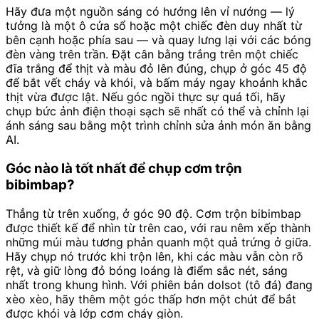
Hãy đưa một nguồn sáng có hướng lên vỉ nướng — lý
tưởng là một ô cửa sổ hoặc một chiếc đèn duy nhất từ
bên cạnh hoặc phía sau — và quay lưng lại với các bóng
đèn vàng trên trần. Đặt cân bằng trắng trên một chiếc
đĩa trắng để thịt và màu đỏ lên đúng, chụp ở góc 45 độ
để bắt vết cháy và khói, và bấm máy ngay khoảnh khắc
thịt vừa được lật. Nếu góc ngồi thực sự quá tối, hãy
chụp bức ảnh điện thoại sạch sẽ nhất có thể và chỉnh lại
ánh sáng sau bằng một trình chỉnh sửa ảnh món ăn bằng
AI.
Góc nào là tốt nhất để chụp cơm trộn
bibimbap?
Thẳng từ trên xuống, ở góc 90 độ. Cơm trộn bibimbap
được thiết kế để nhìn từ trên cao, với rau nêm xếp thành
những múi màu tương phản quanh một quả trứng ở giữa.
Hãy chụp nó trước khi trộn lên, khi các màu vẫn còn rõ
rệt, và giữ lòng đỏ bóng loáng là điểm sắc nét, sáng
nhất trong khung hình. Với phiên bản dolsot (tô đá) đang
xèo xèo, hãy thêm một góc thấp hơn một chút để bắt
được khói và lớp cơm cháy giòn.