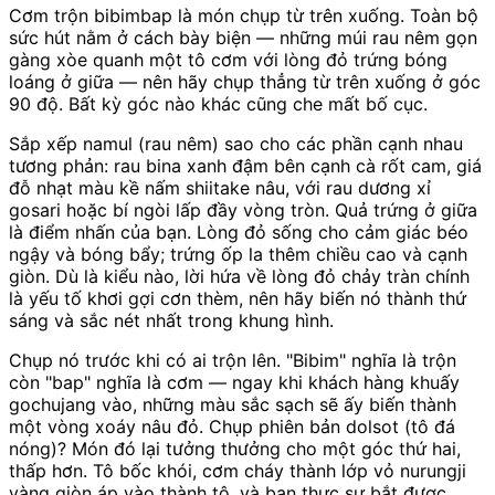
Cơm trộn bibimbap là món chụp từ trên xuống. Toàn bộ
sức hút nằm ở cách bày biện — những múi rau nêm gọn
gàng xòe quanh một tô cơm với lòng đỏ trứng bóng
loáng ở giữa — nên hãy chụp thẳng từ trên xuống ở góc
90 độ. Bất kỳ góc nào khác cũng che mất bố cục.
Sắp xếp namul (rau nêm) sao cho các phần cạnh nhau
tương phản: rau bina xanh đậm bên cạnh cà rốt cam, giá
đỗ nhạt màu kề nấm shiitake nâu, với rau dương xỉ
gosari hoặc bí ngòi lấp đầy vòng tròn. Quả trứng ở giữa
là điểm nhấn của bạn. Lòng đỏ sống cho cảm giác béo
ngậy và bóng bẩy; trứng ốp la thêm chiều cao và cạnh
giòn. Dù là kiểu nào, lời hứa về lòng đỏ chảy tràn chính
là yếu tố khơi gợi cơn thèm, nên hãy biến nó thành thứ
sáng và sắc nét nhất trong khung hình.
Chụp nó trước khi có ai trộn lên. "Bibim" nghĩa là trộn
còn "bap" nghĩa là cơm — ngay khi khách hàng khuấy
gochujang vào, những màu sắc sạch sẽ ấy biến thành
một vòng xoáy nâu đỏ. Chụp phiên bản dolsot (tô đá
nóng)? Món đó lại tưởng thưởng cho một góc thứ hai,
thấp hơn. Tô bốc khói, cơm cháy thành lớp vỏ nurungji
vàng giòn áp vào thành tô, và bạn thực sự bắt được