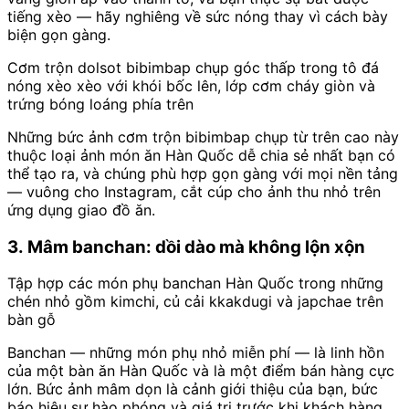
tiếng xèo — hãy nghiêng về sức nóng thay vì cách bày
biện gọn gàng.
Cơm trộn dolsot bibimbap chụp góc thấp trong tô đá
nóng xèo xèo với khói bốc lên, lớp cơm cháy giòn và
trứng bóng loáng phía trên
Những bức ảnh cơm trộn bibimbap chụp từ trên cao này
thuộc loại ảnh món ăn Hàn Quốc dễ chia sẻ nhất bạn có
thể tạo ra, và chúng phù hợp gọn gàng với mọi nền tảng
— vuông cho Instagram, cắt cúp cho ảnh thu nhỏ trên
ứng dụng giao đồ ăn.
3. Mâm banchan: dồi dào mà không lộn xộn
Tập hợp các món phụ banchan Hàn Quốc trong những
chén nhỏ gồm kimchi, củ cải kkakdugi và japchae trên
bàn gỗ
Banchan — những món phụ nhỏ miễn phí — là linh hồn
của một bàn ăn Hàn Quốc và là một điểm bán hàng cực
lớn. Bức ảnh mâm dọn là cảnh giới thiệu của bạn, bức
báo hiệu sự hào phóng và giá trị trước khi khách hàng