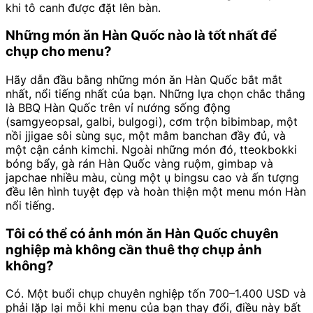
khi tô canh được đặt lên bàn.
Những món ăn Hàn Quốc nào là tốt nhất để
chụp cho menu?
Hãy dẫn đầu bằng những món ăn Hàn Quốc bắt mắt
nhất, nổi tiếng nhất của bạn. Những lựa chọn chắc thắng
là BBQ Hàn Quốc trên vỉ nướng sống động
(samgyeopsal, galbi, bulgogi), cơm trộn bibimbap, một
nồi jjigae sôi sùng sục, một mâm banchan đầy đủ, và
một cận cảnh kimchi. Ngoài những món đó, tteokbokki
bóng bẩy, gà rán Hàn Quốc vàng ruộm, gimbap và
japchae nhiều màu, cùng một ụ bingsu cao và ấn tượng
đều lên hình tuyệt đẹp và hoàn thiện một menu món Hàn
nổi tiếng.
Tôi có thể có ảnh món ăn Hàn Quốc chuyên
nghiệp mà không cần thuê thợ chụp ảnh
không?
Có. Một buổi chụp chuyên nghiệp tốn 700–1.400 USD và
phải lặp lại mỗi khi menu của bạn thay đổi, điều này bất