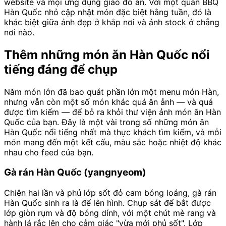
website và mọi ứng dụng giao đồ ăn. Với một quán BBQ
Hàn Quốc nhỏ cập nhật món đặc biệt hằng tuần, đó là
khác biệt giữa ảnh đẹp ở khắp nơi và ảnh stock ở chẳng
nơi nào.
Thêm những món ăn Hàn Quốc nổi
tiếng đáng để chụp
Năm món lớn đã bao quát phần lớn một menu món Hàn,
nhưng vẫn còn một số món khác quá ăn ảnh — và quá
được tìm kiếm — để bỏ ra khỏi thư viện ảnh món ăn Hàn
Quốc của bạn. Đây là một vài trong số những món ăn
Hàn Quốc nổi tiếng nhất mà thực khách tìm kiếm, và mỗi
món mang đến một kết cấu, màu sắc hoặc nhiệt độ khác
nhau cho feed của bạn.
Gà rán Hàn Quốc (yangnyeom)
Chiên hai lần và phủ lớp sốt đỏ cam bóng loáng, gà rán
Hàn Quốc sinh ra là để lên hình. Chụp sát để bắt được
lớp giòn rụm và độ bóng dính, với một chút mè rang và
hành lá rắc lên cho cảm giác "vừa mới phủ sốt". Lớp