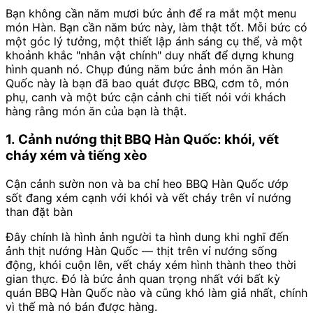
Bạn không cần năm mươi bức ảnh để ra mắt một menu
món Hàn. Bạn cần năm bức này, làm thật tốt. Mỗi bức có
một góc lý tưởng, một thiết lập ánh sáng cụ thể, và một
khoảnh khắc "nhân vật chính" duy nhất để dựng khung
hình quanh nó. Chụp đúng năm bức ảnh món ăn Hàn
Quốc này là bạn đã bao quát được BBQ, cơm tô, món
phụ, canh và một bức cận cảnh chi tiết nói với khách
hàng rằng món ăn của bạn là thật.
1. Cảnh nướng thịt BBQ Hàn Quốc: khói, vết
cháy xém và tiếng xèo
Cận cảnh sườn non và ba chỉ heo BBQ Hàn Quốc ướp
sốt đang xém cạnh với khói và vết cháy trên vỉ nướng
than đặt bàn
Đây chính là hình ảnh người ta hình dung khi nghĩ đến
ảnh thịt nướng Hàn Quốc — thịt trên vỉ nướng sống
động, khói cuộn lên, vết cháy xém hình thành theo thời
gian thực. Đó là bức ảnh quan trọng nhất với bất kỳ
quán BBQ Hàn Quốc nào và cũng khó làm giả nhất, chính
vì thế mà nó bán được hàng.