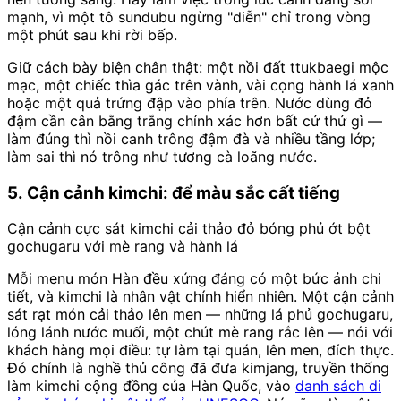
mạnh, vì một tô sundubu ngừng "diễn" chỉ trong vòng
một phút sau khi rời bếp.
Giữ cách bày biện chân thật: một nồi đất ttukbaegi mộc
mạc, một chiếc thìa gác trên vành, vài cọng hành lá xanh
hoặc một quả trứng đập vào phía trên. Nước dùng đỏ
đậm cần cân bằng trắng chính xác hơn bất cứ thứ gì —
làm đúng thì nồi canh trông đậm đà và nhiều tầng lớp;
làm sai thì nó trông như tương cà loãng nước.
5. Cận cảnh kimchi: để màu sắc cất tiếng
Cận cảnh cực sát kimchi cải thảo đỏ bóng phủ ớt bột
gochugaru với mè rang và hành lá
Mỗi menu món Hàn đều xứng đáng có một bức ảnh chi
tiết, và kimchi là nhân vật chính hiển nhiên. Một cận cảnh
sát rạt món cải thảo lên men — những lá phủ gochugaru,
lóng lánh nước muối, một chút mè rang rắc lên — nói với
khách hàng mọi điều: tự làm tại quán, lên men, đích thực.
Đó chính là nghề thủ công đã đưa kimjang, truyền thống
làm kimchi cộng đồng của Hàn Quốc, vào
danh sách di