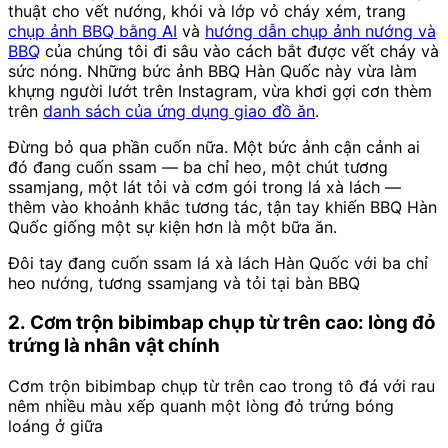
thuật cho vết nướng, khói và lớp vỏ cháy xém, trang
chụp ảnh BBQ bằng AI
và
hướng dẫn chụp ảnh nướng và
BBQ
của chúng tôi đi sâu vào cách bắt được vết cháy và
sức nóng. Những bức ảnh BBQ Hàn Quốc này vừa làm
khựng người lướt trên Instagram, vừa khơi gợi cơn thèm
trên
danh sách của ứng dụng giao đồ ăn
.
Đừng bỏ qua phần cuốn nữa. Một bức ảnh cận cảnh ai
đó đang cuốn ssam — ba chỉ heo, một chút tương
ssamjang, một lát tỏi và cơm gói trong lá xà lách —
thêm vào khoảnh khắc tương tác, tận tay khiến BBQ Hàn
Quốc giống một sự kiện hơn là một bữa ăn.
Đôi tay đang cuốn ssam lá xà lách Hàn Quốc với ba chỉ
heo nướng, tương ssamjang và tỏi tại bàn BBQ
2. Cơm trộn bibimbap chụp từ trên cao: lòng đỏ
trứng là nhân vật chính
Cơm trộn bibimbap chụp từ trên cao trong tô đá với rau
nêm nhiều màu xếp quanh một lòng đỏ trứng bóng
loáng ở giữa