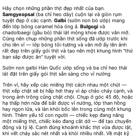
Hãy chọn những phần thịt đẹp nhất của bạn.
Samgyeopsal
(ba chỉ heo dày) cuộn lại và giòn rụm
tuyệt đẹp ở các cạnh.
Galbi
(sườn non bò ướp) mang
đến lớp bóng caramel hóa óng ả.
Bulgogi
và
chadolbaegi (gầu bò) thái lát mỏng khoe được vân mỡ.
Cũng nên chụp những phần thịt sống đã ướp trước khi
cho lên vỉ — lớp bóng tỏi-tương và vân mỡ ấy lên ảnh
rất đẹp trên giấy gói thịt và tạo nên một khung hình "thứ
bạn sắp được ăn" tuyệt vời.
Sườn non galbi Hàn Quốc ướp sống và ba chỉ heo thái
lát đặt trên giấy gói thịt sẵn sàng cho vỉ nướng
Trên vỉ, hãy xếp các miếng thịt cách nhau một chút —
thịt xếp chật sẽ bị hấp hơi thay vì áp chảo cháy cạnh, và
trong ảnh trông cũng chật chội. Chụp ở góc 45 độ, hoặc
hạ thấp hơn nữa để bắt được vỉ nướng, lớp than hồng
hay ngọn lửa, và làn khói bốc lên trong cùng một khung
hình. Thêm yếu tố con người — chiếc kẹp đang nâng
một miếng thịt, chiếc kéo đang cắt dở — để tạo chuyển
động và tỷ lệ. Canh đúng khoảnh khắc thịt vừa được lật,
khi vết cháy sắc nét nhất và khói nhiều nhất. Về mặt kỹ