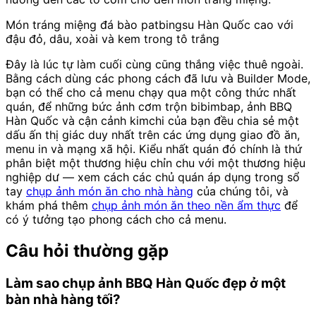
Món tráng miệng đá bào patbingsu Hàn Quốc cao với
đậu đỏ, dâu, xoài và kem trong tô trắng
Đây là lúc tự làm cuối cùng cũng thắng việc thuê ngoài.
Bằng cách dùng các phong cách đã lưu và Builder Mode,
bạn có thể cho cả menu chạy qua một công thức nhất
quán, để những bức ảnh cơm trộn bibimbap, ảnh BBQ
Hàn Quốc và cận cảnh kimchi của bạn đều chia sẻ một
dấu ấn thị giác duy nhất trên các ứng dụng giao đồ ăn,
menu in và mạng xã hội. Kiểu nhất quán đó chính là thứ
phân biệt một thương hiệu chỉn chu với một thương hiệu
nghiệp dư — xem cách các chủ quán áp dụng trong sổ
tay
chụp ảnh món ăn cho nhà hàng
của chúng tôi, và
khám phá thêm
chụp ảnh món ăn theo nền ẩm thực
để
có ý tưởng tạo phong cách cho cả menu.
Câu hỏi thường gặp
Làm sao chụp ảnh BBQ Hàn Quốc đẹp ở một
bàn nhà hàng tối?