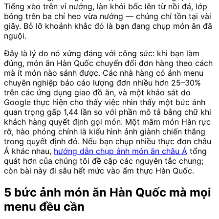
Tiếng xèo trên vỉ nướng, làn khói bốc lên từ nồi đá, lớp
bóng trên ba chỉ heo vừa nướng — chúng chỉ tồn tại vài
giây. Bỏ lỡ khoảnh khắc đó là bạn đang chụp món ăn đã
nguội.
Đây là lý do nó xứng đáng với công sức: khi bạn làm
đúng, món ăn Hàn Quốc chuyển đổi đơn hàng theo cách
mà ít món nào sánh được. Các nhà hàng có ảnh menu
chuyên nghiệp báo cáo lượng đơn nhiều hơn 25–30%
trên các ứng dụng giao đồ ăn, và một khảo sát do
Google thực hiện cho thấy việc nhìn thấy một bức ảnh
quan trọng gấp 1,44 lần so với phần mô tả bằng chữ khi
khách hàng quyết định gọi món. Một mâm món Hàn rực
rỡ, hào phóng chính là kiểu hình ảnh giành chiến thắng
trong quyết định đó. Nếu bạn chụp nhiều thực đơn châu
Á khác nhau,
hướng dẫn chụp ảnh món ăn châu Á
tổng
quát hơn của chúng tôi đề cập các nguyên tắc chung;
còn bài này đi sâu hết mức vào ẩm thực Hàn Quốc.
5 bức ảnh món ăn Hàn Quốc mà mọi
menu đều cần