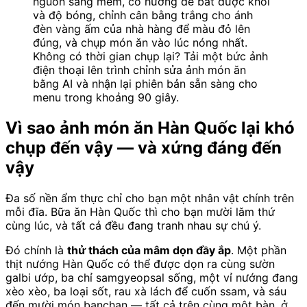
nguồn sáng mềm, có hướng để bắt được khói
và độ bóng, chỉnh cân bằng trắng cho ánh
đèn vàng ấm của nhà hàng để màu đỏ lên
đúng, và chụp món ăn vào lúc nóng nhất.
Không có thời gian chụp lại? Tải một bức ảnh
điện thoại lên trình chỉnh sửa ảnh món ăn
bằng AI và nhận lại phiên bản sẵn sàng cho
menu trong khoảng 90 giây.
Vì sao ảnh món ăn Hàn Quốc lại khó
chụp đến vậy — và xứng đáng đến
vậy
Đa số nền ẩm thực chỉ cho bạn một nhân vật chính trên
mỗi đĩa. Bữa ăn Hàn Quốc thì cho bạn mười lăm thứ
cùng lúc, và tất cả đều đang tranh nhau sự chú ý.
Đó chính là
thử thách của mâm dọn đầy ắp
. Một phần
thịt nướng Hàn Quốc có thể được dọn ra cùng sườn
galbi ướp, ba chỉ samgyeopsal sống, một vỉ nướng đang
xèo xèo, ba loại sốt, rau xà lách để cuốn ssam, và sáu
đến mười món banchan — tất cả trên cùng một bàn, ở