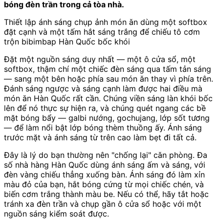
bóng đèn trần trong cả tòa nhà.
Thiết lập ánh sáng chụp ảnh món ăn dùng một softbox
đặt cạnh và một tấm hắt sáng trắng để chiếu tô cơm
trộn bibimbap Hàn Quốc bốc khói
Đặt một nguồn sáng duy nhất — một ô cửa sổ, một
softbox, thậm chí một chiếc đèn sáng qua tấm tản sáng
— sang một bên hoặc phía sau món ăn thay vì phía trên.
Đánh sáng ngược và sáng cạnh làm được hai điều mà
món ăn Hàn Quốc rất cần. Chúng viền sáng làn khói bốc
lên để nó thực sự hiện ra, và chúng quét ngang các bề
mặt bóng bẩy — galbi nướng, gochujang, lớp sốt tương
— để làm nổi bật lớp bóng thèm thuồng ấy. Ánh sáng
trước mặt và ánh sáng từ trên cao làm bẹt đi tất cả.
Đây là lý do bạn thường nên "chống lại" căn phòng. Đa
số nhà hàng Hàn Quốc dùng ánh sáng ấm và sáng, với
đèn vàng chiếu thẳng xuống bàn. Ánh sáng đó làm xỉn
màu đỏ của bạn, hắt bóng cứng từ mọi chiếc chén, và
biến cơm trắng thành màu be. Nếu có thể, hãy tắt hoặc
tránh xa đèn trần và chụp gần ô cửa sổ hoặc với một
nguồn sáng kiểm soát được.