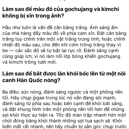
Làm sao để màu đỏ của gochujang và kimchi
không bị xỉn trong ảnh?
Hầu như luôn là vấn đề cân bằng trắng. Ánh sáng ấm
của nhà hàng đẩy màu đỏ về phía cam xỉn. Đặt cân bằng
trắng tùy chỉnh trên một vật trắng trung tính, hoặc chỉnh
nhiệt độ màu sau, cho đến khi cơm trông trắng thay vì
be — các sắc đỏ sẽ tự bật lại rực rỡ. Đánh sáng cạnh
cũng giúp ích, vì nó làm nổi lớp bóng khiến gochujang
và kimchi trông tươi mới.
Làm sao để bắt được làn khói bốc lên từ một nồi
canh Hàn Quốc nóng?
Ba điều: sức nóng, đánh sáng ngược và một phông nền
tối. Hãy chụp jjigae trong lúc nó vẫn đang sôi mạnh,
đánh sáng từ phía sau hoặc bên cạnh để khói bắt sáng,
và đặt khung hình trên một phông nền tối hơn để những
sợi khói thực sự hiện ra. Tốc độ màn trập nhanh hơn một
chút đóng băng khói thành những sợi tua sạch sẽ. Khói
biến mất rất nhanh, nên hãy chuẩn bị sẵn góc chụp trước