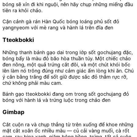
bóng sẽ xỉn đi khi nguội, nên hãy chụp những miếng đầu
tiên ra khỏi chảo.
Cận cảnh gà rán Hàn Quốc bóng loáng phủ sốt đỏ
yangnyeom với mè rang và hành lá trên đĩa đen
Tteokbokki
Những thanh bánh gạo dai trong lớp sốt gochujang đặc,
bóng bẩy là màu đỏ bão hòa thuần túy. Một chiếc chảo
đen nông, một quả trứng cắt đôi, và một chút khói bốc
lên làm nó trông đúng như cảm giác ấm lòng khi ăn. Chú
ý cân bằng trắng để sốt giữ được sắc đỏ thẫm rực rỡ,
chứ không phải màu cam.
Bánh gạo tteokbokki đang om trong sốt gochujang đỏ
bóng với hành lá và trứng luộc trong chảo đen
Gimbap
Cắt cuộn ra và chụp thẳng từ trên xuống để khoe những
mặt cắt xoắn ốc nhiều màu — củ cải vàng muối, cà rốt
cam, rau bina xanh, giăm bông hồng, trứng, tất cả cuộn