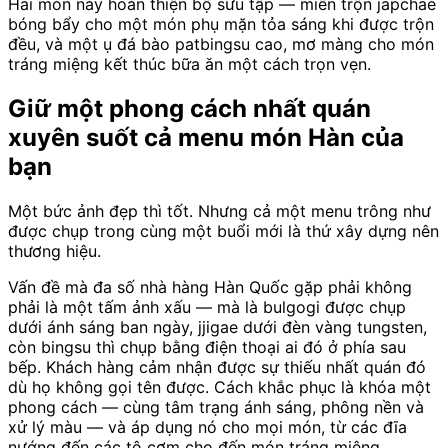
Hai món này hoàn thiện bộ sưu tập — miến trộn japchae
bóng bẩy cho một món phụ mặn tỏa sáng khi được trộn
đều, và một ụ đá bào patbingsu cao, mơ màng cho món
tráng miệng kết thúc bữa ăn một cách trọn vẹn.
Giữ một phong cách nhất quán
xuyên suốt cả menu món Hàn của
bạn
Một bức ảnh đẹp thì tốt. Nhưng cả một menu trông như
được chụp trong cùng một buổi mới là thứ xây dựng nên
thương hiệu.
Vấn đề mà đa số nhà hàng Hàn Quốc gặp phải không
phải là một tấm ảnh xấu — mà là bulgogi được chụp
dưới ánh sáng ban ngày, jjigae dưới đèn vàng tungsten,
còn bingsu thì chụp bằng điện thoại ai đó ở phía sau
bếp. Khách hàng cảm nhận được sự thiếu nhất quán đó
dù họ không gọi tên được. Cách khắc phục là khóa một
phong cách — cùng tâm trạng ánh sáng, phông nền và
xử lý màu — và áp dụng nó cho mọi món, từ các đĩa
nướng đến các tô cơm cho đến món tráng miệng.