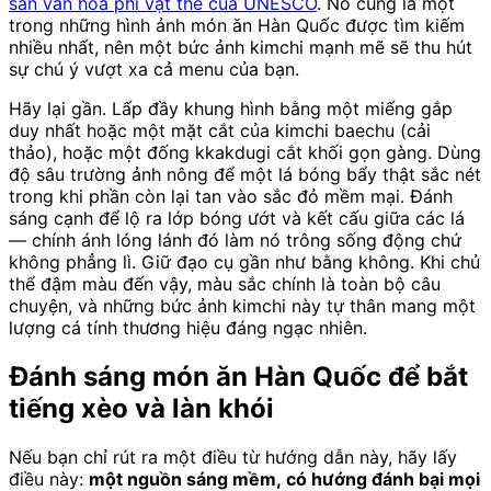
sản văn hóa phi vật thể của UNESCO
. Nó cũng là một
trong những hình ảnh món ăn Hàn Quốc được tìm kiếm
nhiều nhất, nên một bức ảnh kimchi mạnh mẽ sẽ thu hút
sự chú ý vượt xa cả menu của bạn.
Hãy lại gần. Lấp đầy khung hình bằng một miếng gắp
duy nhất hoặc một mặt cắt của kimchi baechu (cải
thảo), hoặc một đống kkakdugi cắt khối gọn gàng. Dùng
độ sâu trường ảnh nông để một lá bóng bẩy thật sắc nét
trong khi phần còn lại tan vào sắc đỏ mềm mại. Đánh
sáng cạnh để lộ ra lớp bóng ướt và kết cấu giữa các lá
— chính ánh lóng lánh đó làm nó trông sống động chứ
không phẳng lì. Giữ đạo cụ gần như bằng không. Khi chủ
thể đậm màu đến vậy, màu sắc chính là toàn bộ câu
chuyện, và những bức ảnh kimchi này tự thân mang một
lượng cá tính thương hiệu đáng ngạc nhiên.
Đánh sáng món ăn Hàn Quốc để bắt
tiếng xèo và làn khói
Nếu bạn chỉ rút ra một điều từ hướng dẫn này, hãy lấy
điều này:
một nguồn sáng mềm, có hướng đánh bại mọi