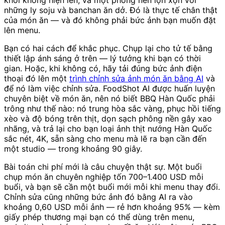
những ly soju và banchan ăn dở. Đó là thực tế chân thật
của món ăn — và đó không phải bức ảnh bạn muốn đặt
lên menu.
Bạn có hai cách để khắc phục. Chụp lại cho tử tế bằng
thiết lập ánh sáng ở trên — lý tưởng khi bạn có thời
gian. Hoặc, khi không có, hãy tải đúng bức ảnh điện
thoại đó lên một
trình chỉnh sửa ảnh món ăn bằng AI
và
để nó làm việc chỉnh sửa. FoodShot AI được huấn luyện
chuyên biệt về món ăn, nên nó biết BBQ Hàn Quốc phải
trông như thế nào: nó trung hòa sắc vàng, phục hồi tiếng
xèo và độ bóng trên thịt, dọn sạch phông nền gây xao
nhãng, và trả lại cho bạn loại ảnh thịt nướng Hàn Quốc
sắc nét, 4K, sẵn sàng cho menu mà lẽ ra bạn cần đến
một studio — trong khoảng 90 giây.
Bài toán chi phí mới là câu chuyện thật sự. Một buổi
chụp món ăn chuyên nghiệp tốn 700–1.400 USD mỗi
buổi, và bạn sẽ cần một buổi mới mỗi khi menu thay đổi.
Chỉnh sửa cũng những bức ảnh đó bằng AI ra vào
khoảng 0,60 USD mỗi ảnh — rẻ hơn khoảng 95% — kèm
giấy phép thương mại bạn có thể dùng trên menu,