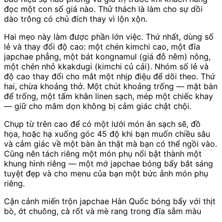
đọc một con số giá nào. Thử thách là làm cho sự dồi
dào trông có chủ đích thay vì lộn xộn.
Hai mẹo này làm được phần lớn việc. Thứ nhất, dùng số
lẻ và thay đổi độ cao: một chén kimchi cao, một đĩa
japchae phẳng, một bát kongnamul (giá đỗ nêm) nông,
một chén nhỏ kkakdugi (kimchi củ cải). Nhóm số lẻ và
độ cao thay đổi cho mắt một nhịp điệu để dõi theo. Thứ
hai, chừa khoảng thở. Một chút khoảng trống — mặt bàn
để trống, một tấm khăn linen sạch, mép một chiếc khay
— giữ cho mâm dọn không bị cảm giác chật chội.
Chụp từ trên cao để có một lưới món ăn sạch sẽ, đồ
họa, hoặc hạ xuống góc 45 độ khi bạn muốn chiều sâu
và cảm giác về một bàn ăn thật mà bạn có thể ngồi vào.
Cũng nên tách riêng một món phụ nổi bật thành một
khung hình riêng — một mớ japchae bóng bẩy bắt sáng
tuyệt đẹp và cho menu của bạn một bức ảnh món phụ
riêng.
Cận cảnh miến trộn japchae Hàn Quốc bóng bẩy với thịt
bò, ớt chuông, cà rốt và mè rang trong đĩa sẫm màu