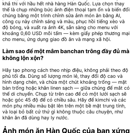
khả thi với hầu hết nhà hàng Hàn Quốc. Lựa chọn thay
thế là chụp những bức ảnh điện thoại tạm ổn và biến đổi
chúng bằng một trình chỉnh sửa ảnh món ăn bằng AI,
công cụ này chỉnh sáng và màu, phục hồi tiếng xèo và
độ bóng, và xuất ra ảnh 4K, sẵn sàng cho menu với
khoảng 0,60 USD mỗi tấm — kèm giấy phép thương mại
cho menu, ứng dụng giao đồ ăn và mạng xã hội.
Làm sao để một mâm banchan trông đầy đủ mà
không lộn xộn?
Hãy tạo phong cách theo nhịp điệu, không phải theo độ
phủ tối đa. Dùng số lượng món lẻ, thay đổi độ cao và
hình dạng chén, và chừa một chút khoảng trống — mặt
bàn trống hoặc khăn linen sạch — giữa chúng để mắt có
thể di chuyển. Chụp từ trên cao để có một lưới sạch sẽ
hoặc góc 45 độ để có chiều sâu. Hãy để kimchi và các
món phụ nhiều màu bật lên trên một bề mặt trung tính,
và loại bỏ bất cứ thứ gì không thuộc câu chuyện, như
khăn ăn đã dùng hay ly nước.
Ảnh món ăn Hàn Quốc của bạn xứng