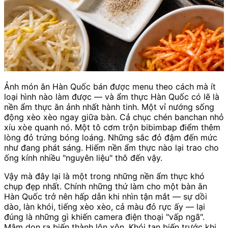
Ảnh món ăn Hàn Quốc bán được menu theo cách mà ít
loại hình nào làm được — và ẩm thực Hàn Quốc có lẽ là
nền ẩm thực ăn ảnh nhất hành tinh. Một vỉ nướng sống
động xèo xèo ngay giữa bàn. Cả chục chén banchan nhỏ
xíu xòe quanh nó. Một tô cơm trộn bibimbap điểm thêm
lòng đỏ trứng bóng loáng. Những sắc đỏ đậm đến mức
như đang phát sáng. Hiếm nền ẩm thực nào lại trao cho
ống kính nhiều "nguyên liệu" thô đến vậy.
Vậy mà đây lại là một trong những nền ẩm thực khó
chụp đẹp nhất. Chính những thứ làm cho một bàn ăn
Hàn Quốc trở nên hấp dẫn khi nhìn tận mắt — sự dồi
dào, làn khói, tiếng xèo xèo, cả màu đỏ rực ấy — lại
đúng là những gì khiến camera điện thoại "vấp ngã".
Mâm dọn ra biến thành lộn xộn. Khói tan biến trước khi