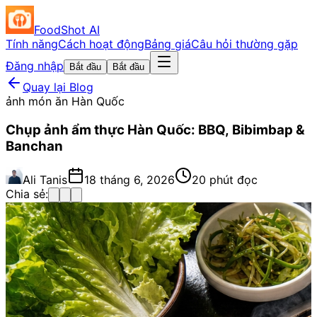
FoodShot AI
Tính năng
Cách hoạt động
Bảng giá
Câu hỏi thường gặp
Đăng nhập
Bắt đầu
Bắt đầu
Quay lại Blog
ảnh món ăn Hàn Quốc
Chụp ảnh ẩm thực Hàn Quốc: BBQ, Bibimbap &
Banchan
Ali Tanis
18 tháng 6, 2026
20 phút đọc
Chia sẻ: