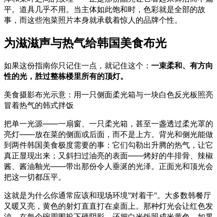
平。道具几乎不用。当主体如此饱和时，色彩就是全部的故
事，而这些泡菜照片本身就承载着惊人的品牌个性。
为滋滋声与热气给韩国美食布光
如果这份指南你只记住一点，就记住这个：
一束柔和、有方向
性的光，胜过整栋楼里所有的顶灯。
美食摄影布光示意：用一只侧面柔光箱与一块白色反光板照亮
冒着热气的韩式拌饭
把单一光源——一扇窗、一只柔光箱，甚至一盏透过柔光罩的
亮灯——放在菜的侧面或后面，而不是上方。背光和侧光能做
到两件韩国美食极度需要的事：它们勾勒出升腾的热气，让它
真正显现出来；又斜扫过油亮的表面——烤好的牛排骨、辣椒
酱、酱油釉光——带出那份令人垂涎的光泽。正面光和顶光会
把这一切都压平。
这就是为什么你通常应该和现场环境"对着干"。大多数韩餐厅
又暖又亮，黄色的射灯直直打在桌面上。那种灯光会让红色发
浊、在每个碗周围投下硬阴影，还把白米饭照成米黄色。如果