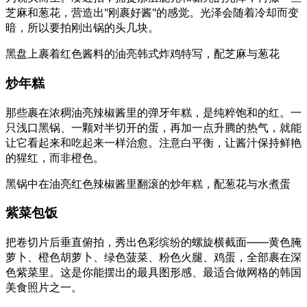
芝麻和葱花，营造出"刚裹好酱"的感觉。光泽会随着冷却而变
暗，所以要拍刚出锅的头几块。
黑盘上裹着红色酱料的油亮韩式炸鸡特写，配芝麻与葱花
炒年糕
那些裹在浓稠油亮辣椒酱里的弹牙年糕，是纯粹饱和的红。一
只浅口黑锅、一颗对半切开的蛋，再加一点升腾的热气，就能
让它看起来和吃起来一样治愈。注意白平衡，让酱汁保持鲜艳
的猩红，而非橙色。
黑锅中在油亮红色辣椒酱里翻滚的炒年糕，配葱花与水煮蛋
紫菜包饭
把卷切片后垂直俯拍，秀出色彩缤纷的螺旋横截面——黄色腌
萝卜、橙色胡萝卜、绿色菠菜、粉色火腿、鸡蛋，全部裹在深
色紫菜里。这是你能摆出的最具图形感、最适合做网格的韩国
美食照片之一。