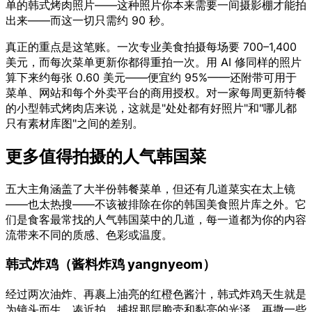
单的韩式烤肉照片——这种照片你本来需要一间摄影棚才能拍
出来——而这一切只需约 90 秒。
真正的重点是这笔账。一次专业美食拍摄每场要 700–1,400
美元，而每次菜单更新你都得重拍一次。用 AI 修同样的照片
算下来约每张 0.60 美元——便宜约 95%——还附带可用于
菜单、网站和每个外卖平台的商用授权。对一家每周更新特餐
的小型韩式烤肉店来说，这就是"处处都有好照片"和"哪儿都
只有素材库图"之间的差别。
更多值得拍摄的人气韩国菜
五大主角涵盖了大半份韩餐菜单，但还有几道菜实在太上镜
——也太热搜——不该被排除在你的韩国美食照片库之外。它
们是食客最常找的人气韩国菜中的几道，每一道都为你的内容
流带来不同的质感、色彩或温度。
韩式炸鸡（酱料炸鸡 yangnyeom）
经过两次油炸、再裹上油亮的红橙色酱汁，韩式炸鸡天生就是
为镜头而生。凑近拍，捕捉那层脆壳和黏亮的光泽，再撒一些