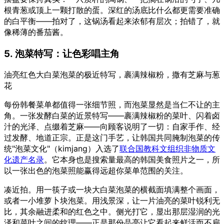
根青葱或顶上一颗打散的蛋。深红的汤底比什么都更需要准确
的白平衡——拍对了，这锅汤看起来浓郁有层次；拍错了，就
像稀薄的番茄酱。
5. 泡菜特写：让色彩唱主角
油亮红色大白菜泡菜的极近特写，裹满辣椒粉，撒有芝麻与葱
花
每份韩餐菜单都值得一张细节照，而泡菜显然是当仁不让的主
角。一张发酵白菜的近景特写——裹满辣椒粉的菜叶、闪着卤
汁的光泽、点缀着芝麻——向顾客说明了一切：自家手作、经
过发酵、地道正宗。正是这门手艺，让韩国共同腌制泡菜的传
统"泡菜文化"（kimjang）入选了
联合国教科文组织非物质文
化遗产名录
。它本身也是搜索量最高的韩国美食照片之一，所
以一张出色的泡菜照能赢得远超你菜单范围的关注。
凑近拍。用一筷子或一块大白菜泡菜的横截面填满整个画面，
或者一小堆萝卜块泡菜。用浅景深，让一片油亮的菜叶锐利无
比，其余融进柔和的红色之中。侧光打它，显出那层湿润的光
泽和菜叶之间的纹理——正是那份晶亮让它看起来鲜活而不扁