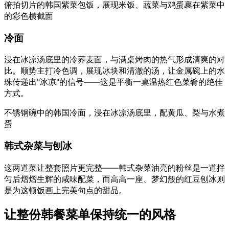
俯拍切片的韩国紫菜包饭，展现米饭、蔬菜与鸡蛋裹在紫菜中
的彩色横截面
冷面
浸在冰凉汤底里的冷荞麦面，与满桌烤肉的热气形成清爽的对
比。顺势主打冷色调，展现冰块和清澈的汤，让金属碗上的水
珠传递出"冰凉"的信号——这是平衡一桌温热红色菜肴的绝佳
方式。
不锈钢碗中的韩国冷面，浸在冰凉汤底里，配黄瓜、梨与水煮
蛋
韩式杂菜与刨冰
这两道菜让整套照片更完整——韩式杂菜油亮的粉丝是一道拌
匀后熠熠生辉的咸味配菜，而高高一座、梦幻般的红豆刨冰则
是为这顿饭画上完美句点的甜品。
让整份韩餐菜单保持统一的风格