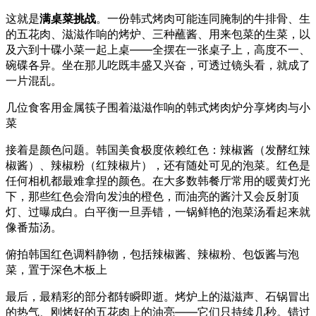
这就是
满桌菜挑战
。一份韩式烤肉可能连同腌制的牛排骨、生
的五花肉、滋滋作响的烤炉、三种蘸酱、用来包菜的生菜，以
及六到十碟小菜一起上桌——全摆在一张桌子上，高度不一、
碗碟各异。坐在那儿吃既丰盛又兴奋，可透过镜头看，就成了
一片混乱。
几位食客用金属筷子围着滋滋作响的韩式烤肉炉分享烤肉与小
菜
接着是颜色问题。韩国美食极度依赖红色：辣椒酱（发酵红辣
椒酱）、辣椒粉（红辣椒片），还有随处可见的泡菜。红色是
任何相机都最难拿捏的颜色。在大多数韩餐厅常用的暖黄灯光
下，那些红色会滑向发浊的橙色，而油亮的酱汁又会反射顶
灯、过曝成白。白平衡一旦弄错，一锅鲜艳的泡菜汤看起来就
像番茄汤。
俯拍韩国红色调料静物，包括辣椒酱、辣椒粉、包饭酱与泡
菜，置于深色木板上
最后，最精彩的部分都转瞬即逝。烤炉上的滋滋声、石锅冒出
的热气、刚烤好的五花肉上的油亮——它们只持续几秒。错过