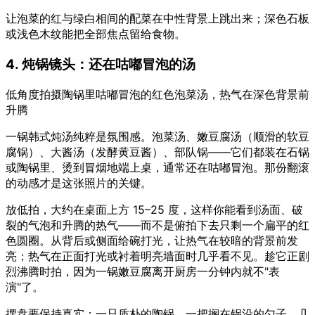
让泡菜的红与绿白相间的配菜在中性背景上跳出来；深色石板
或浅色木纹能把全部焦点留给食物。
4. 炖锅镜头：还在咕嘟冒泡的汤
低角度拍摄陶锅里咕嘟冒泡的红色泡菜汤，热气在深色背景前
升腾
一锅韩式炖汤纯粹是氛围感。泡菜汤、嫩豆腐汤（顺滑的软豆
腐锅）、大酱汤（发酵黄豆酱）、部队锅——它们都装在石锅
或陶锅里、烫到冒烟地端上桌，通常还在咕嘟冒泡。那份翻滚
的动感才是这张照片的关键。
放低拍，大约在桌面上方 15–25 度，这样你能看到汤面、破
裂的气泡和升腾的热气——而不是俯拍下去只剩一个扁平的红
色圆圈。从背后或侧面给碗打光，让热气在较暗的背景前发
亮；热气在正面打光或衬着明亮墙面时几乎看不见。趁它正剧
烈沸腾时拍，因为一锅嫩豆腐离开厨房一分钟内就不"表
演"了。
摆盘要保持真实：一只质朴的陶锅、一把搁在锅沿的勺子、几