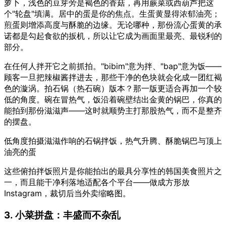
萝卜，浅色的豆芽旁是褐色的香菇，再用蕨菜或西葫芦把这
个"轮盘"填满。居中的蛋是你的焦点。生蛋黄显得浓郁油亮；
煎蛋则增添高度与酥脆的边缘。无论哪种，那份流心蛋黄的承
诺都是勾起食欲的扳机，所以让它成为画面里最亮、最锐利的
部分。
在任何人拌开它之前抓拍。"bibim"意为拌、"bap"意为饭——
顾客一旦把辣椒酱拌进去，那些干净的色块就会化成一团红褐
色的漩涡。拍石锅（热石碗）版本？那一版更适合再加一个较
低的角度。碗在冒热气，饭沿着碗壁结出金黄的锅巴，你真的
能拍到那份滋滋声——这时就顺势主打那股热气，而不是整齐
的摆盘。
低角度拍摄滋滋作响的石锅拌饭，热气升腾、酥脆锅巴与顶上
油亮的蛋
这些俯拍拌饭照片是你能拍出的最具分享性的韩国美食照片之
一，而且能干净利落地适配各个平台——做成方形放
Instagram，裁切后当外卖缩略图。
3. 小菜拼盘：丰盛而不杂乱