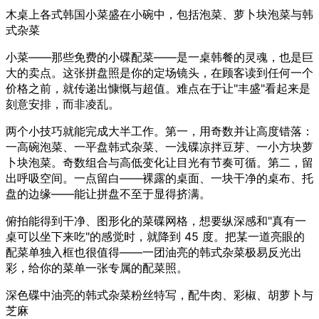
木桌上各式韩国小菜盛在小碗中，包括泡菜、萝卜块泡菜与韩
式杂菜
小菜——那些免费的小碟配菜——是一桌韩餐的灵魂，也是巨
大的卖点。这张拼盘照是你的定场镜头，在顾客读到任何一个
价格之前，就传递出慷慨与超值。难点在于让"丰盛"看起来是
刻意安排，而非凌乱。
两个小技巧就能完成大半工作。第一，用奇数并让高度错落：
一高碗泡菜、一平盘韩式杂菜、一浅碟凉拌豆芽、一小方块萝
卜块泡菜。奇数组合与高低变化让目光有节奏可循。第二，留
出呼吸空间。一点留白——裸露的桌面、一块干净的桌布、托
盘的边缘——能让拼盘不至于显得挤满。
俯拍能得到干净、图形化的菜碟网格，想要纵深感和"真有一
桌可以坐下来吃"的感觉时，就降到 45 度。把某一道亮眼的
配菜单独入框也很值得——一团油亮的韩式杂菜极易反光出
彩，给你的菜单一张专属的配菜照。
深色碟中油亮的韩式杂菜粉丝特写，配牛肉、彩椒、胡萝卜与
芝麻