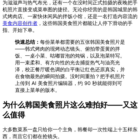
为滋滋声与热气布光，还有一个在没时间正式拍摄的夜晚把手
机照片直接变成菜单图的捷径。无论你经营的是韩国城里的韩
式烤肉店、一家快休闲风的拌饭小馆，还是一名打造内容流的
美食内容创作者
，这些韩国美食照片都能让人停下滑动的手
指、开始下单。
快速总结：
每份菜单都需要的五张韩国美食照片是
——韩式烤肉的现烤动态镜头、俯拍带蛋黄的拌
饭、一桌小菜、咕嘟冒泡的炖锅，以及泡菜特写。
用一束柔和、有方向性的光去捕捉热气与油亮光
泽，校正餐厅暖色调的白平衡让红色还原真实，并
在食物最热的瞬间拍摄。没时间重拍？把手机照片
上传到 AI 美食照片编辑器，约 90 秒就能得到可
直接上菜单的版本。
为什么韩国美食照片这么难拍好——又这
么值得
大多数菜系一盘只给你一个主角，韩餐却一次性端上十五样东
西，而且它们都在抢镜头。