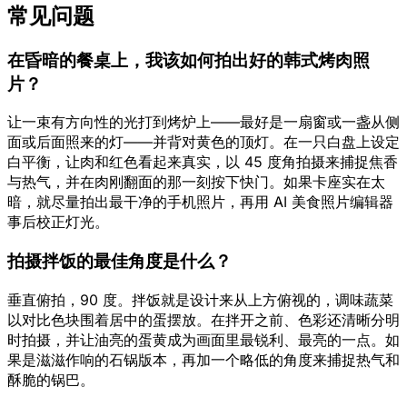
常见问题
在昏暗的餐桌上，我该如何拍出好的韩式烤肉照
片？
让一束有方向性的光打到烤炉上——最好是一扇窗或一盏从侧
面或后面照来的灯——并背对黄色的顶灯。在一只白盘上设定
白平衡，让肉和红色看起来真实，以 45 度角拍摄来捕捉焦香
与热气，并在肉刚翻面的那一刻按下快门。如果卡座实在太
暗，就尽量拍出最干净的手机照片，再用 AI 美食照片编辑器
事后校正灯光。
拍摄拌饭的最佳角度是什么？
垂直俯拍，90 度。拌饭就是设计来从上方俯视的，调味蔬菜
以对比色块围着居中的蛋摆放。在拌开之前、色彩还清晰分明
时拍摄，并让油亮的蛋黄成为画面里最锐利、最亮的一点。如
果是滋滋作响的石锅版本，再加一个略低的角度来捕捉热气和
酥脆的锅巴。