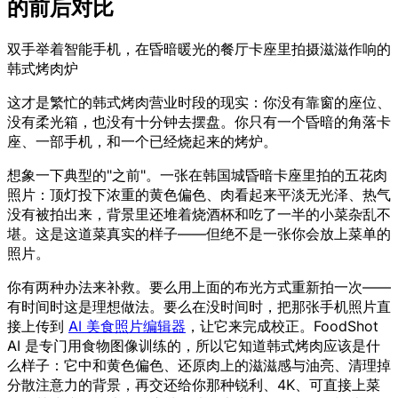
的前后对比
双手举着智能手机，在昏暗暖光的餐厅卡座里拍摄滋滋作响的
韩式烤肉炉
这才是繁忙的韩式烤肉营业时段的现实：你没有靠窗的座位、
没有柔光箱，也没有十分钟去摆盘。你只有一个昏暗的角落卡
座、一部手机，和一个已经烧起来的烤炉。
想象一下典型的"之前"。一张在韩国城昏暗卡座里拍的五花肉
照片：顶灯投下浓重的黄色偏色、肉看起来平淡无光泽、热气
没有被拍出来，背景里还堆着烧酒杯和吃了一半的小菜杂乱不
堪。这是这道菜真实的样子——但绝不是一张你会放上菜单的
照片。
你有两种办法来补救。要么用上面的布光方式重新拍一次——
有时间时这是理想做法。要么在没时间时，把那张手机照片直
接上传到
AI 美食照片编辑器
，让它来完成校正。FoodShot
AI 是专门用食物图像训练的，所以它知道韩式烤肉应该是什
么样子：它中和黄色偏色、还原肉上的滋滋感与油亮、清理掉
分散注意力的背景，再交还给你那种锐利、4K、可直接上菜