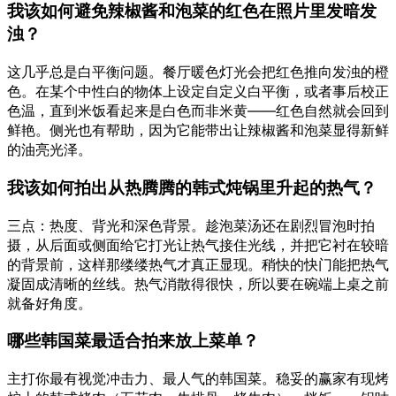
我该如何避免辣椒酱和泡菜的红色在照片里发暗发
浊？
这几乎总是白平衡问题。餐厅暖色灯光会把红色推向发浊的橙
色。在某个中性白的物体上设定自定义白平衡，或者事后校正
色温，直到米饭看起来是白色而非米黄——红色自然就会回到
鲜艳。侧光也有帮助，因为它能带出让辣椒酱和泡菜显得新鲜
的油亮光泽。
我该如何拍出从热腾腾的韩式炖锅里升起的热气？
三点：热度、背光和深色背景。趁泡菜汤还在剧烈冒泡时拍
摄，从后面或侧面给它打光让热气接住光线，并把它衬在较暗
的背景前，这样那缕缕热气才真正显现。稍快的快门能把热气
凝固成清晰的丝线。热气消散得很快，所以要在碗端上桌之前
就备好角度。
哪些韩国菜最适合拍来放上菜单？
主打你最有视觉冲击力、最人气的韩国菜。稳妥的赢家有现烤