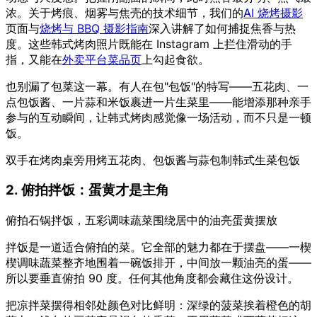
浓。关于烤痕、烟雾与焦壳的技术细节，我们的
AI 烧烤摄影
页面与
烧烤与 BBQ 摄影指南
深入讲解了如何捕捉焦香与热
度。这些韩式烤肉照片既能在 Instagram 上拦住滑动的手
指，又能在
外卖平台菜品页
上勾起食欲。
也别漏了包菜这一幕。有人在包"包饭"的特写——五花肉、一
点包饭酱、一片蒜和米饭裹进一片生菜里——能增添那种亲手
参与的互动瞬间，让韩式烤肉感觉像一场活动，而不只是一顿
饭。
双手在烤肉桌旁用烤五花肉、包饭酱与蒜包制韩式生菜包饭
2. 俯拍拌饭：蛋黄才是主角
俯拍石锅拌饭，五彩调味蔬菜围绕居中的油亮蛋黄摆放
拌饭是一道适合俯拍的菜。它全部的魅力都在于摆盘——一楔
楔调味蔬菜整齐地围着一碗饭排开，中间放一颗油亮的蛋——
所以要垂直俯拍 90 度。任何其他角度都会藏住这份设计。
把凉拌菜摆得相邻处颜色对比鲜明：深绿的菠菜挨着橙色的胡