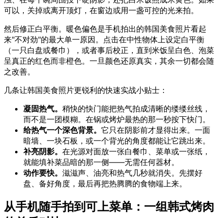
可以，关掉或离开顶灯，在窗边或用一盏可控的光来拍。
然后修正白平衡。暖色偏色是手机拍出的韩国美食照片看起
来"不对劲"的最大单一原因。点击在中性物体上设定白平衡
（一只白盘或餐巾），或者事后校正，直到米饭呈白色、泡菜
呈真正的红色而非橙色。一旦颜色还原真实，其余一切都会随
之改善。
几条让韩国美食照片更锐利的快速实战小贴士：
凝固热气。
稍快的快门能把热气拍成清晰的缕缕丝线，
而不是一团模糊。在锅或烤炉最热的那一秒按下快门。
给热气一个深色背景。
它只在阴影前才显得出来。一面
暗墙、一块石板，或一个背光的角度都能让它跳出来。
补亮阴影。
在光源对面放一张白餐巾、菜单或一张纸，
就能填补菜品暗的那一侧——无需任何器材。
动作要快。
滋滋声、油亮和热气几秒就消失。先摆好
盘、备好角度，最后再把热腾腾的食物端上来。
从手机随手拍到可上菜单：一组韩式烤肉