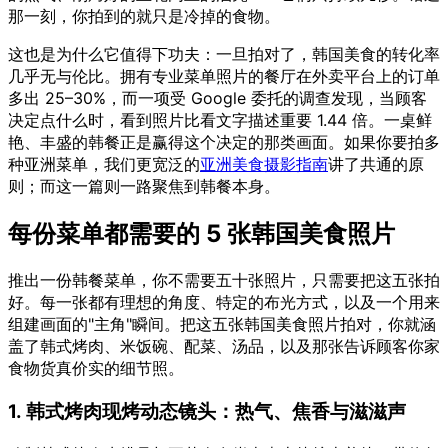
那一刻，你拍到的就只是冷掉的食物。
这也是为什么它值得下功夫：一旦拍对了，韩国美食的转化率
几乎无与伦比。拥有专业菜单照片的餐厅在外卖平台上的订单
多出 25–30%，而一项受 Google 委托的调查发现，当顾客
决定点什么时，看到照片比看文字描述重要 1.44 倍。一桌鲜
艳、丰盛的韩餐正是赢得这个决定的那类画面。如果你要拍多
种亚洲菜单，我们更宽泛的
亚洲美食摄影指南
讲了共通的原
则；而这一篇则一路聚焦到韩餐本身。
每份菜单都需要的 5 张韩国美食照片
推出一份韩餐菜单，你不需要五十张照片，只需要把这五张拍
好。每一张都有理想的角度、特定的布光方式，以及一个用来
组建画面的"主角"瞬间。把这五张韩国美食照片拍对，你就涵
盖了韩式烤肉、米饭碗、配菜、汤品，以及那张告诉顾客你家
食物货真价实的细节照。
1. 韩式烤肉现烤动态镜头：热气、焦香与滋滋声