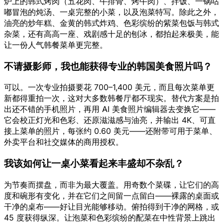
炉上的韩式烤肉（五花肉、牛排骨、烤牛肉）、拌饭、一锅咕
嘟冒泡的炖汤、一桌完整的小菜，以及泡菜特写。除此之外，
油亮的炒年糕、金黄的韩式炸鸡、色彩缤纷的紫菜包饭与韩式
杂菜，还有高高一座、戏剧感十足的刨冰，都拍起来极美，能
让一份人气韩餐菜单更完整。
不请摄影师，我也能获得专业的韩国美食照片吗？
可以。一次专业拍摄要花 700–1,400 美元，而且每次菜单更
新都得重拍一次，这对大多数韩餐厅都不现实。替代方案是拍
出还不错的手机照片，再用 AI 美食照片编辑器去变换它——
它会校正灯光和色彩、还原滋滋感与油亮，并输出 4K、可直
接上菜单的照片，每张约 0.60 美元——还附带可用于菜单、
外卖平台和社交媒体的商用授权。
我该如何让一桌小菜看起来丰盛却不杂乱？
为节奏而摆盘，而非为最大覆盖。用奇数个菜碟，让它们的高
度和碗形有变化，并在它们之间留一点留白——裸露的桌面或
干净的桌布——好让目光能够移动。俯拍得到干净的网格，或
45 度获得纵深。让泡菜和色彩缤纷的配菜在中性背景上跳出