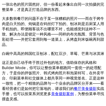
一张出色的照片固然好。但一份看起来像出自同一次拍摄的完
整菜单，才是真正打造品牌的东西。
大多数韩餐厅的问题不在于某一张糟糕的照片——而在于烤牛
肉是白天拍的、炖锅是在钨丝灯下拍的、刨冰则是后厨某人用
手机拍的。即便顾客说不出哪里不对，也能感觉到这种不一
致。解决办法是锁定一种风格——同样的布光氛围、背景与色
彩处理——并把它套用到每一道菜上，从烤盘到米饭碗再到甜
品。
白碗中高高的韩国红豆刨冰，配红豆沙、草莓、芒果与冰淇淋
这正是自己动手终于胜过外包的地方。借助保存的风格和
Builder Mode，你可以让整份菜单都跑同一套统一的处理配
方，于是你的拌饭照片、韩式烤肉照片和泡菜特写，在外卖平
台、印刷菜单和社交媒体上都共享同一种视觉签名。正是这种
一致性，把一个精致的品牌与一个业余的品牌区分开来——看
看经营者们是如何把它落地的，请读我们的
餐厅美食摄影
实战
手册，也可以按菜系浏览更多
美食摄影案例
，为整份菜单寻找
摆盘灵感。