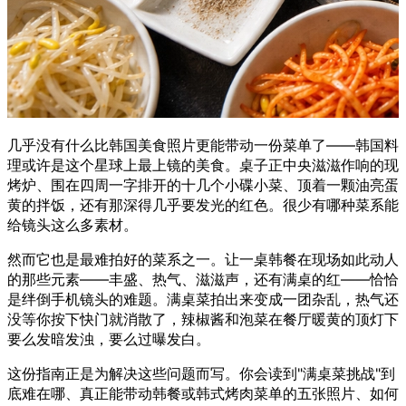
几乎没有什么比韩国美食照片更能带动一份菜单了——韩国料
理或许是这个星球上最上镜的美食。桌子正中央滋滋作响的现
烤炉、围在四周一字排开的十几个小碟小菜、顶着一颗油亮蛋
黄的拌饭，还有那深得几乎要发光的红色。很少有哪种菜系能
给镜头这么多素材。
然而它也是最难拍好的菜系之一。让一桌韩餐在现场如此动人
的那些元素——丰盛、热气、滋滋声，还有满桌的红——恰恰
是绊倒手机镜头的难题。满桌菜拍出来变成一团杂乱，热气还
没等你按下快门就消散了，辣椒酱和泡菜在餐厅暖黄的顶灯下
要么发暗发浊，要么过曝发白。
这份指南正是为解决这些问题而写。你会读到"满桌菜挑战"到
底难在哪、真正能带动韩餐或韩式烤肉菜单的五张照片、如何