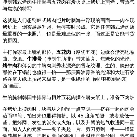
腌制韩式烤肉牛排骨与五花肉在炭火桌上烤炉上煎烤，带热气
与焦痕的特写
这就是人们想到韩式烤肉照片时脑海中浮现的画面——肉在现
烤炉上、烟雾袅袅升起、焦痕实时形成。它是任何韩式烤肉店
最重要的一张照片，也是最难造假的一张，而这正是它能带货
的原因。
主打你家最上镜的部位。
五花肉
（厚切五花）边缘会漂亮地卷
曲、变脆。
牛排骨
（腌制牛肋排）带来油亮、焦糖化的光泽。
烤牛肉
和薄切的牛胸肉则秀出漂亮的雪花纹理。生的、腌好的
部位在下锅前也值得一拍——那层酱油蒜香的光泽和大理石纹
路在屠夫纸上拍起来极美，是一张绝佳的"你即将吃到的东
西"画面。
生的腌制韩国牛排骨与切片五花肉摆在屠夫纸上，准备下烤炉
在烤炉上摆肉时，块与块之间留一点空隙——挤在一起的肉会
蒸而非煎，拍出来也显得拥挤。以 45 度角拍摄，或者放低一
些，把烤网、发红的炭火或火焰，以及升腾的热气收进同一画
面。加入人的元素——夹子夹起一片、剪刀剪到一半——增添
动感与尺度感。把握刚翻面的瞬间，此时焦香最分明、热气最