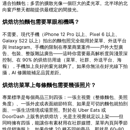
適合拍麵包；多雲的擴散光像一個巨大的柔光罩。北半球的北
向窗戶整天都能提供最穩定的間接光。
烘焙坊拍麵包需要單眼相機嗎？
不需要。現代手機（iPhone 12 Pro 以上、Pixel 6 以上、
Galaxy S22 以上）拍出的麵包照完全能用於菜單、外送平台
與 Instagram。手機的限制在專業商業案件——戶外大型廣
告、包裝、整版雜誌廣告——這時你需要最高解析度與淺景深
控制。在 90% 的烘焙坊用途（菜單、社群、外送平台、海
報），手機加上良好的窗光就夠了。如果你無法在好光線下拍
攝，AI 修圖能補足品質差距。
烘焙坊菜單上每條麵包需要幾張照片？
專業標準是每個商品三到四張：一張主視覺（整條麵包、美照
角度）、一張外皮或表面細節特寫、如果是可切的麵包就拍剖
面、一張生活情境或場景照。對於在 Uber Eats 或
DoorDash 上販售的烘焙坊，光是主視覺就足以上架——但
同時擁有四張，能讓你有素材用在社群媒體、菜單內頁與季節
性促銷海報上。如果你烤 20 種不同的商品，那就是 60–80