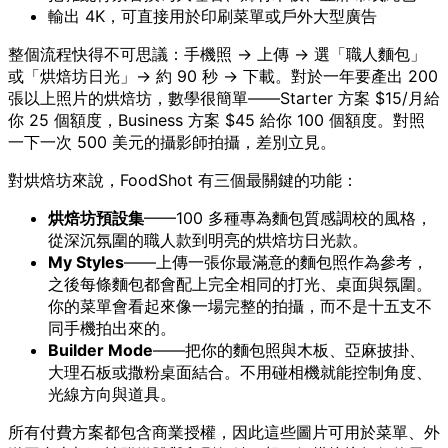
輸出 4K，可直接用於印刷菜單或戶外大型廣告
整個流程快得不可思議：手機照 → 上傳 → 選「職人麵包」
或「烘焙坊日光」→ 約 90 秒 → 下載。對於一年要產出 200
張以上照片的烘焙坊，數學很簡單——Starter 方案 $15/月給
你 25 個額度，Business 方案 $45 給你 100 個額度。對照
一下一次 500 美元的攝影師拍攝，差別立見。
對烘焙坊來說，FoodShot 有三個最關鍵的功能：
烘焙坊預設集
——100 多種專為麵包質感調校的風格，
從深沉氛圍的職人款到明亮的烘焙坊日光款。
My Styles
——上傳一張你最滿意的麵包照作為參考，
之後每條麵包都會配上完全相同的打光、桌面與氛圍。
你的菜單會看起來像一場完整的拍攝，而不是十五支不
同手機拍出來的。
Builder Mode
——把你的麵包照與木板、亞麻披掛、
大理石板或撒粉桌面結合。不用碰相機就能控制角度、
光線方向與道具。
所有付費方案都包含商業授權，因此這些圖片可用於菜單、外