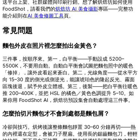
送平台上架、社群媒體與印刷行銷。想了解烘焙坊如何使用
FoodShot，請看我們的
烘焙坊 AI 美食攝影
專區——完整功
能介紹則在
AI 美食修圖工具
頁。
常見問題
麵包外皮在照片裡怎麼拍出金黃色？
三件事，按順序來。第一，白平衡——手動設成 5200–
5500K，不要用自動。自動白平衡會試圖把麵包照中的暖色
「修掉」，讓外皮看起來蒼白。第二，光線角度——從水平方
向 15–30 度的側光或側逆光，能讓琥珀色的隆起反光、霧面
區塊後退，賦予外皮立體感。第三，後製——把白平衡往暖色
推 200–400K，並把 HSL 的橘色／黃色色調提升 5–10。如
果你用 FoodShot AI，烘焙坊預設集會自動處理這三件事。
怎麼拍切片麵包才不會到處都是麵包屑？
冷卻與技巧。烘烤後讓整條麵包靜置 30–60 分鐘再切——熱
的內裡還在定型，會被刀子壓扁。使用長的鋸齒麵包刀，輕輕