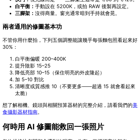
白平衡：
手動設在 5200K，或拍 RAW 後製再設定。
三腳架：
沒得商量。窗光通常暗到手持就會晃。
兩者通用的修圖基本功
不管你用什麼拍，下列五個調整能讓幾乎每張麵包照看起來好
30%：
白平衡偏暖 200–400K
提升陰影 15–25
降低亮部 10–15（保住明亮的外皮隆起）
加 5–10 對比
清晰度或質感推 10（不要更多——超過 15 就會看起來
太脆）
想了解相機、鏡頭與相關預算器材的完整介紹，請看我們的
美
食攝影器材指南
。
何時用 AI 修圖能救回一張照片