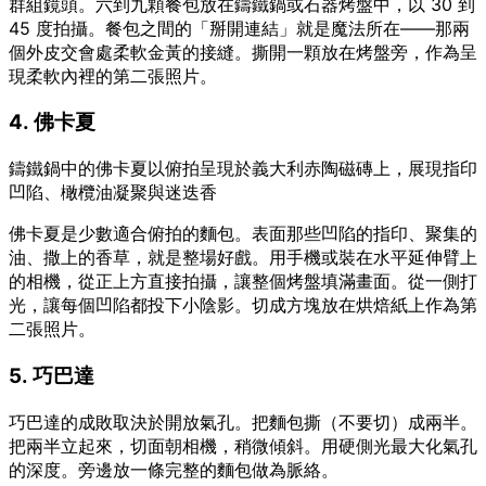
群組鏡頭。六到九顆餐包放在鑄鐵鍋或石器烤盤中，以 30 到
45 度拍攝。餐包之間的「掰開連結」就是魔法所在——那兩
個外皮交會處柔軟金黃的接縫。撕開一顆放在烤盤旁，作為呈
現柔軟內裡的第二張照片。
4. 佛卡夏
鑄鐵鍋中的佛卡夏以俯拍呈現於義大利赤陶磁磚上，展現指印
凹陷、橄欖油凝聚與迷迭香
佛卡夏是少數適合俯拍的麵包。表面那些凹陷的指印、聚集的
油、撒上的香草，就是整場好戲。用手機或裝在水平延伸臂上
的相機，從正上方直接拍攝，讓整個烤盤填滿畫面。從一側打
光，讓每個凹陷都投下小陰影。切成方塊放在烘焙紙上作為第
二張照片。
5. 巧巴達
巧巴達的成敗取決於開放氣孔。把麵包撕（不要切）成兩半。
把兩半立起來，切面朝相機，稍微傾斜。用硬側光最大化氣孔
的深度。旁邊放一條完整的麵包做為脈絡。