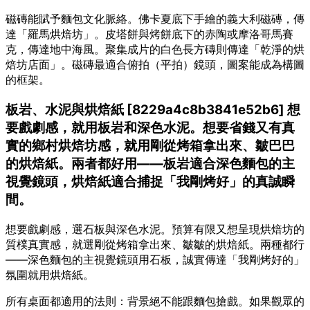
磁磚能賦予麵包文化脈絡。佛卡夏底下手繪的義大利磁磚，傳
達「羅馬烘焙坊」。皮塔餅與烤餅底下的赤陶或摩洛哥馬賽
克，傳達地中海風。聚集成片的白色長方磚則傳達「乾淨的烘
焙坊店面」。磁磚最適合俯拍（平拍）鏡頭，圖案能成為構圖
的框架。
板岩、水泥與烘焙紙 [8229a4c8b3841e52b6] 想
要戲劇感，就用板岩和深色水泥。想要省錢又有真
實的鄉村烘焙坊感，就用剛從烤箱拿出來、皺巴巴
的烘焙紙。兩者都好用——板岩適合深色麵包的主
視覺鏡頭，烘焙紙適合捕捉「我剛烤好」的真誠瞬
間。
想要戲劇感，選石板與深色水泥。預算有限又想呈現烘焙坊的
質樸真實感，就選剛從烤箱拿出來、皺皺的烘焙紙。兩種都行
——深色麵包的主視覺鏡頭用石板，誠實傳達「我剛烤好的」
氛圍就用烘焙紙。
所有桌面都適用的法則：背景絕不能跟麵包搶戲。如果觀眾的