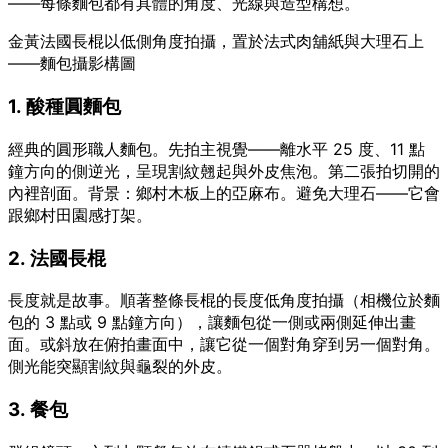
——每條麵包都有具體的角度、光線與造型構想。
金黃法國長棍以低側角度拍攝，置於法式肉舖紙與大理石上
——麵包攝影構圖
1. 酸種圓麵包
經典的圓形職人麵包。先拍主視覺——離水平 25 度、11 點
鐘方向的側逆光，呈現割紋翹起與外皮焦泡。第二張拍切開的
內裡剖面。背景：鄉村木板上的亞麻布。避免大理石——它會
跟鄉村田園感打架。
2. 法國長棍
長度就是故事。順著整條長棍的長度低角度拍攝（相機位於麵
包的 3 點或 9 點鐘方向），讓麵包從一側或兩側延伸出畫
面。或斜放在俯拍畫面中，讓它從一個對角穿到另一個對角。
側光能突顯割紋與龜裂的外皮。
3. 餐包