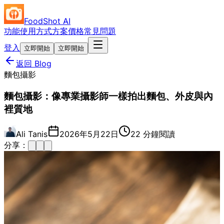
FoodShot AI
功能
使用方式
方案價格
常見問題
登入
立即開始
立即開始
返回 Blog
麵包攝影
麵包攝影：像專業攝影師一樣拍出麵包、外皮與內
裡質地
Ali Tanis
2026年5月22日
22 分鐘閱讀
分享：