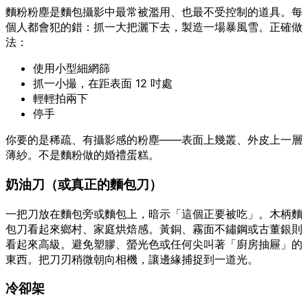
麵粉粉塵是麵包攝影中最常被濫用、也最不受控制的道具。每
個人都會犯的錯：抓一大把灑下去，製造一場暴風雪。正確做
法：
使用小型細網篩
抓一小撮，在距表面 12 吋處
輕輕拍兩下
停手
你要的是稀疏、有攝影感的粉塵——表面上幾叢、外皮上一層
薄紗。不是麵粉做的婚禮蛋糕。
奶油刀（或真正的麵包刀）
一把刀放在麵包旁或麵包上，暗示「這個正要被吃」。木柄麵
包刀看起來鄉村、家庭烘焙感。黃銅、霧面不鏽鋼或古董銀則
看起來高級。避免塑膠、螢光色或任何尖叫著「廚房抽屜」的
東西。把刀刃稍微朝向相機，讓邊緣捕捉到一道光。
冷卻架