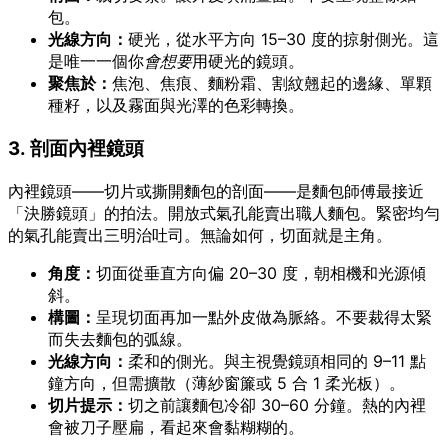
包。
光線方向：
硬光，從水平方向 15–30 度的掠射側光。這
是唯一一個你
會想要
用硬光的鏡頭。
聚焦於：
焦泡、焦痕、麵粉霜、割紋翹起的邊緣、單顆
種籽，以及霧面與光澤的色彩轉換。
3. 剖面內裡鏡頭
內裡鏡頭——切片或撕開麵包的剖面——是麵包師傅最接近
「決勝鏡頭」的拍法。開放式氣孔能賣出職人麵包。緊密均勻
的氣孔能賣出三明治吐司。無論如何，切面就是主角。
角度：
切面從垂直方向偏 20–30 度，朝相機和光源傾
斜。
構圖：
呈現切面再加一點外皮做為脈絡。不要裁得太緊
而失去麵包的弧線。
光線方向：
柔和的側光。與主視覺鏡頭相同的 9–11 點
鐘方向，但需擴散（薄紗窗簾或 5 合 1 柔光板）。
切片提示：
切之前讓麵包冷卻 30–60 分鐘。熱的內裡
會被刀子壓扁，看起來會黏糊糊的。