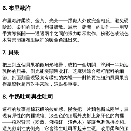
6. 布里歐許
布里歐許柔軟、金黃、光亮——跟職人外皮完全相反。避免硬
陰影。柔和的側光，稍微擴散。展示「撕開」的動作——用雙
手實際撕開——透過兩半之間的張力暗示動作。粉彩色或淺色
木背景能讓布里歐許的暖金色跳出來。
7. 貝果
把三到五個貝果稍微扇形堆疊，或拍一個切開、塗到一半奶油
乳酪的貝果。側光能突顯罌粟籽、芝麻與綜合種籽配料的細
節。剖面則呈現緊實有嚼勁的內裡——對於要把紐約風貝果賣
得贏鬆軟超市對手來說，這點很重要。
8. 牛奶吐司與生吐司
這裡的故事是棉花般的拉絲感。慢慢把一片麵包撕成兩半，展
現有彈性的內裡纖維。淡金色的頂層外皮對上象牙色的內裡
——粉彩背景（粉藍、淺粉紅、淺色木）能讓色調保持柔和。
避免戲劇性的側光；它會讓生吐司看起來生硬。改用柔和的頂