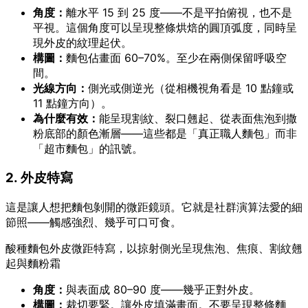
角度：
離水平 15 到 25 度——不是平拍俯視，也不是
平視。這個角度可以呈現整條烘焙的圓頂弧度，同時呈
現外皮的紋理起伏。
構圖：
麵包佔畫面 60–70%。至少在兩側保留呼吸空
間。
光線方向：
側光或側逆光（從相機視角看是 10 點鐘或
11 點鐘方向）。
為什麼有效：
能呈現割紋、裂口翹起、從表面焦泡到撒
粉底部的顏色漸層——這些都是「真正職人麵包」而非
「超市麵包」的訊號。
2. 外皮特寫
這是讓人想把麵包剝開的微距鏡頭。它就是社群演算法愛的細
節照——觸感強烈、幾乎可口可食。
酸種麵包外皮微距特寫，以掠射側光呈現焦泡、焦痕、割紋翹
起與麵粉霜
角度：
與表面成 80–90 度——幾乎正對外皮。
構圖：
裁切要緊。讓外皮填滿畫面。不要呈現整條麵