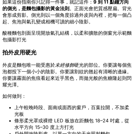
如果這份指南你只記得一件事，就記這件：
9 到 11 點鐘方向
的側光，是麵包攝影的黃金法則
。正面光會把質感壓扁。背光
會形成剪影。側光則以一個角度掠過外皮與內裡，把每一個凸
起、焦泡與氣孔變成相機可讀的細小陰影。
酸種麵包剖面呈現開放氣孔結構，以柔和擴散的側窗光示範麵
包攝影打光
拍外皮用硬光
外皮是麵包唯一能受惠於
未經修飾
硬光的部位。你要讓每個焦
泡都投下一個小小的陰影。你要讓割紋的翹起有清晰的邊緣。
你要讓霧面的焦痕看起來近乎黑色，而拋光般的焦糖隆起則閃
耀光澤。
如何做到：
上午較晚時段、面南或面西的窗戶，百葉拉開，不加柔
光板
條形柔光罩或裸燈 LED 板放在距麵包 18–24 吋處，從
水平方向 15–30 度上方打光
戶外開放陰影處，以單一方向的天光照射麵包