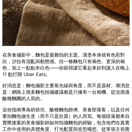
在美食攝影中，麵包是最難拍的主題。漢堡本身就有色彩對
比，沙拉有混亂與動態感。但一條麵包只有褐色、更深的褐
色，加上一點點米白色——你卻得讓它看起來好到讓人在晚上
11 點打開 Uber Eats。
好消息是：麵包攝影主要靠光線與角度，而不是器材。壞消息
是：網路上很多麵包拍攝建議都是只擁有一台相機、從沒摸過
酸種麵團的人寫的。
這份指南專為烘焙坊、酸種麵包師傅、美食部落客，以及任何
要拍麵包做生意（而不只是欣賞）的人而寫。每個段落都來自
實際接案的美食攝影師如何拍攝麵包的經驗，包含他們在真實
工作中使用的具體角度、打光配置與造型構想。從單張主視覺