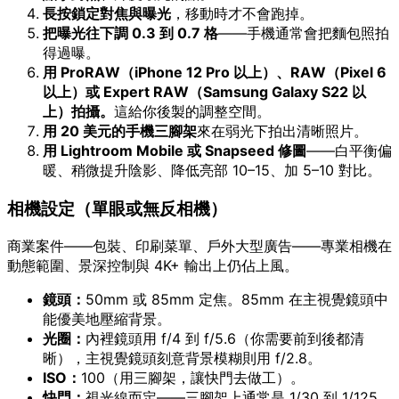
長按鎖定對焦與曝光
，移動時才不會跑掉。
把曝光往下調 0.3 到 0.7 格
——手機通常會把麵包照拍
得過曝。
用 ProRAW（iPhone 12 Pro 以上）、RAW（Pixel 6
以上）或 Expert RAW（Samsung Galaxy S22 以
上）拍攝。
這給你後製的調整空間。
用 20 美元的手機三腳架
來在弱光下拍出清晰照片。
用 Lightroom Mobile 或 Snapseed 修圖
——白平衡偏
暖、稍微提升陰影、降低亮部 10–15、加 5–10 對比。
相機設定（單眼或無反相機）
商業案件——包裝、印刷菜單、戶外大型廣告——專業相機在
動態範圍、景深控制與 4K+ 輸出上仍佔上風。
鏡頭：
50mm 或 85mm 定焦。85mm 在主視覺鏡頭中
能優美地壓縮背景。
光圈：
內裡鏡頭用 f/4 到 f/5.6（你需要前到後都清
晰），主視覺鏡頭刻意背景模糊則用 f/2.8。
ISO：
100（用三腳架，讓快門去做工）。
快門：
視光線而定——三腳架上通常是 1/30 到 1/125。