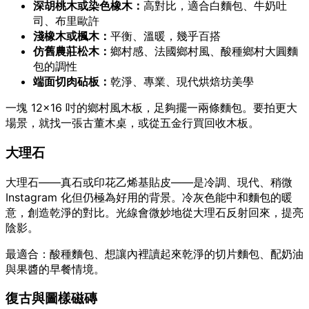
深胡桃木或染色橡木：
高對比，適合白麵包、牛奶吐
司、布里歐許
淺橡木或楓木：
平衡、溫暖，幾乎百搭
仿舊農莊松木：
鄉村感、法國鄉村風、酸種鄉村大圓麵
包的調性
端面切肉砧板：
乾淨、專業、現代烘焙坊美學
一塊 12×16 吋的鄉村風木板，足夠擺一兩條麵包。要拍更大
場景，就找一張古董木桌，或從五金行買回收木板。
大理石
大理石——真石或印花乙烯基貼皮——是冷調、現代、稍微
Instagram 化但仍極為好用的背景。冷灰色能中和麵包的暖
意，創造乾淨的對比。光線會微妙地從大理石反射回來，提亮
陰影。
最適合：酸種麵包、想讓內裡讀起來乾淨的切片麵包、配奶油
與果醬的早餐情境。
復古與圖樣磁磚