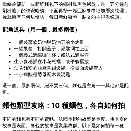
鐵絲冷卻架，或新鮮麵包下的鄉村風黑色烤盤，是「五分鐘前
剛出爐」的視覺暗號。下面再墊一塊亞麻餐巾增加層次紋理，
你就擁有任何烘焙坊「每日新鮮麵包」貼文的主視覺鏡頭。
配角道具（用一個，最多兩個）
一個裝著軟奶油與奶油刀的小烤皿
一罐果醬，打開蓋子，湯匙擱在上面
一個義式濃縮咖啡杯，或法式濾壓壺
生小麥穗插在小花瓶裡，或平躺擺放
沾著麵粉的亞麻圍裙邊緣，從畫面邊緣帶入
一小罐酸種酵母配木製湯匙
選一個。最多兩個。絕不要三個。麵包是主角——其他都是配
角。
麵包類型攻略：10 種麵包，各自如何拍
不同的麵包有不同的賣點。法國長棍的故事是長度。佛卡夏的
故事是表面。餐包的故事是聚集成群。以下是如何拍每一種