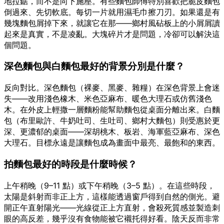
地拉鋸，而不是向下施壓。有些麵包師傅特別喜歡把脆皮麵包
倒過來、先切軟底。每切一片就用濕毛巾擦刀刃。如果還是有
幾塊麵包屑掉下來，就讓它在那——鄉村風砧板上的小屑屑讀
起來是真實，不是凌亂。大塊碎片才是問題，冷卻可以解決這
個問題。
深色麵包與白麵包最好的背景分別是什麼？
反向對比。深色麵包（裸麥、黑麥、雜糧）在深色背景上會迷
失——改用淺色橡木、米色亞麻布、暖色大理石或仿舊淺色
木。在外皮上輕撒一層麵粉能幫助麵包從桌面分離出來。白麵
包（布里歐許、牛奶吐司、生吐司、鄉村大麵包）則受惠於更
深、更濃郁的桌面——深胡桃木、板岩、海軍藍亞麻布、深色
大理石。目標永遠是讓麵包成為畫面中最亮、最飽和的東西。
拍麵包最好的時段是什麼時候？
上午稍晚（9–11 點）或下午稍晚（3–5 點）。在這些時段，
太陽是斜射而非正上方，這樣能透過窗戶得到自然的側光。避
開正午直射陽光——光線從正上方直射，會殺死質感並製造刺
眼的高反差，幾乎沒有食物能被它襯托得好看。陰天反而非常