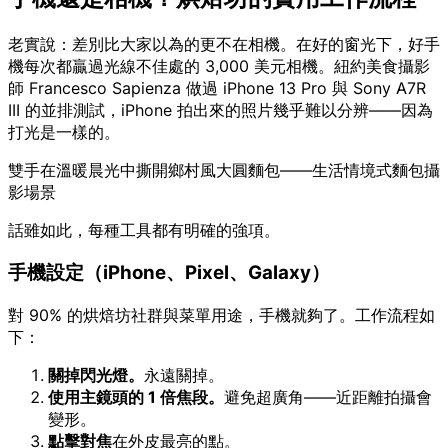
老實說：差別比大家以為的更不在相機。在好的窗光下，好手
機每次都贏過光線不佳處的 3,000 美元相機。紐約美食攝影
師 Francesco Sapienza 做過 iPhone 13 Pro 與 Sony A7R
III 的並排測試，iPhone 拍出來的照片幾乎難以分辨——因為
打光是一樣的。
雙手在溫暖晨光中撕開鄉村風大圓麵包——生活情境式麵包攝
影場景
話雖如此，每種工具都有明確的強項。
手機設定（iPhone、Pixel、Galaxy）
對 90% 的烘焙坊社群與菜單用途，手機就夠了。工作流程如
下：
關掉閃光燈。
永遠關掉。
使用主鏡頭的 1 倍焦段。
避免超廣角——近距離拍攝會
變形。
點擊對焦
在外皮最亮的點。