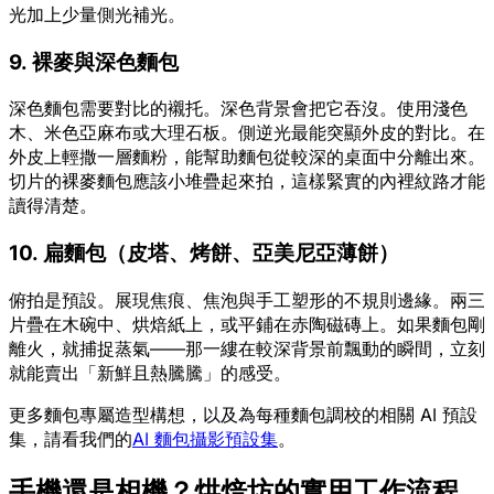
光加上少量側光補光。
9. 裸麥與深色麵包
深色麵包需要對比的襯托。深色背景會把它吞沒。使用淺色
木、米色亞麻布或大理石板。側逆光最能突顯外皮的對比。在
外皮上輕撒一層麵粉，能幫助麵包從較深的桌面中分離出來。
切片的裸麥麵包應該小堆疊起來拍，這樣緊實的內裡紋路才能
讀得清楚。
10. 扁麵包（皮塔、烤餅、亞美尼亞薄餅）
俯拍是預設。展現焦痕、焦泡與手工塑形的不規則邊緣。兩三
片疊在木碗中、烘焙紙上，或平鋪在赤陶磁磚上。如果麵包剛
離火，就捕捉蒸氣——那一縷在較深背景前飄動的瞬間，立刻
就能賣出「新鮮且熱騰騰」的感受。
更多麵包專屬造型構想，以及為每種麵包調校的相關 AI 預設
集，請看我們的
AI 麵包攝影預設集
。
手機還是相機？烘焙坊的實用工作流程