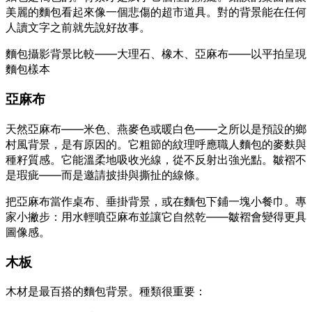
美麗的麵包看起來像一個悲傷的超市道具。對的背景能在任何
人讀文字之前就先說好故事。
麵包攝影背景比較——大理石、橡木、亞麻布——以平拍呈現
麵包樣本
亞麻布
天然亞麻布——米色、燕麥色或暖白色——之所以是預設的鄉
村風背景，是有原因的。它粗節的紋理呼應職人麵包的麥麩與
種籽質感。它能溫柔地吸收光線，從不反射出強光點。皺褶不
是瑕疵——而是邀請披掛與撕扯的線條。
把亞麻布當作桌布、垂掛背景，或在麵包下鋪一塊小餐巾。專
家小撇步：用水輕噴亞麻布並讓它自然乾——皺褶會變得更具
圖像感。
木板
木材是最百搭的麵包背景。種類很重要：