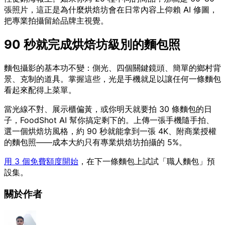
張照片，這正是為什麼烘焙坊會在日常內容上仰賴 AI 修圖，
把專業拍攝留給品牌主視覺。
90 秒就完成烘焙坊級別的麵包照
麵包攝影的基本功不變：側光、四個關鍵鏡頭、簡單的鄉村背
景、克制的道具。掌握這些，光是手機就足以讓任何一條麵包
看起來配得上菜單。
當光線不對、展示櫃偏黃，或你明天就要拍 30 條麵包的日
子，FoodShot AI 幫你搞定剩下的。上傳一張手機隨手拍、
選一個烘焙坊風格，約 90 秒就能拿到一張 4K、附商業授權
的麵包照——成本大約只有專業烘焙坊拍攝的 5%。
用 3 個免費額度開始
，在下一條麵包上試試「職人麵包」預
設集。
關於作者