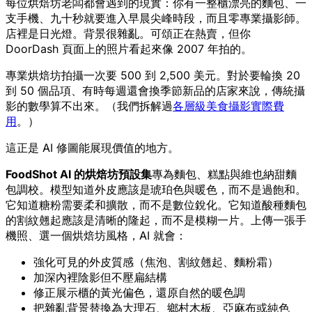
每位烘焙坊老闆都會遇到的現實：你有一整櫃漂亮的麵包、一
支手機、九十秒就要進入早晨尖峰時段，而且零專業攝影師。
店裡是日光燈。背景很雜亂。可頌正在熱賣，但你
DoorDash 頁面上的照片看起來像 2007 年拍的。
專業烘焙坊拍攝一次要 500 到 2,500 美元。對於要輪換 20
到 50 個品項、有時每週還會換季節新品的店家來說，傳統攝
影的數學算不出來。（我們拆解過
各層級美食攝影實際費
用
。）
這正是 AI 修圖能展現價值的地方。
FoodShot AI 的烘焙坊預設集
專為麵包、糕點與維也納甜麵
包調校。模型知道外皮應該是琥珀色與暖色，而不是過飽和。
它知道糖粉需要柔和擴散，而不是數位銳化。它知道酸種麵包
的割紋翹起應該是清晰的隆起，而不是模糊一片。上傳一張手
機照、選一個烘焙坊風格，AI 就會：
強化可見的外皮質感（焦泡、割紋翹起、麵粉霜）
加深內裡陰影但不壓扁結構
修正展示櫃的黃光偏色，還原自然的暖色調
把雜亂背景替換為大理石、鄉村木板、亞麻布或純色