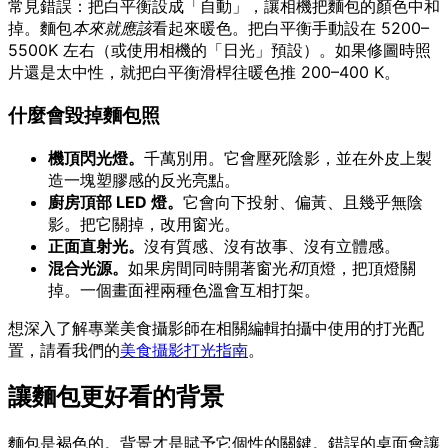
常見錯誤：把白平衡設成「自動」，讓相機把麵包的顏色中和
掉。麵包
本來就應該
看起來暖色。把白平衡手動設在 5200–
5500K 左右（或使用相機的「日光」預設）。如果修圖時照
片還是太中性，就把白平衡滑桿往暖色推 200–400 K。
什麼會毀掉麵包照
機頂閃光燈。
千萬別用。它會壓死陰影，並在外皮上製
造一塊塑膠感的反光亮點。
廚房頂部 LED 燈。
它會向下投射、偏黃、且幾乎無陰
影。把它關掉，改用窗光。
正面直射光。
沒有質感、沒有故事、沒有立體感。
混合光源。
如果房間同時開著窗光
和
頂燈，把頂燈關
掉。一個畫面裡兩種色溫會互相打架。
想深入了解專業美食攝影師在相關編輯拍攝中使用的打光配
置，請看我們的
美食攝影打光指南
。
讓麵包更好看的背景
麵包是褐色的。背景才是賦予它個性的關鍵。錯誤的桌面會讓