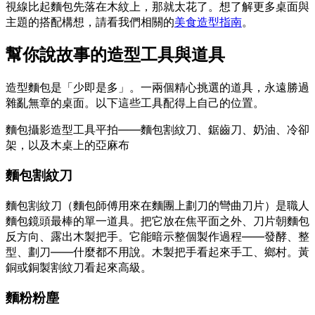
視線比起麵包先落在木紋上，那就太花了。想了解更多桌面與
主題的搭配構想，請看我們相關的
美食造型指南
。
幫你說故事的造型工具與道具
造型麵包是「少即是多」。一兩個精心挑選的道具，永遠勝過
雜亂無章的桌面。以下這些工具配得上自己的位置。
麵包攝影造型工具平拍——麵包割紋刀、鋸齒刀、奶油、冷卻
架，以及木桌上的亞麻布
麵包割紋刀
麵包割紋刀（麵包師傅用來在麵團上劃刀的彎曲刀片）是職人
麵包鏡頭最棒的單一道具。把它放在焦平面之外、刀片朝麵包
反方向、露出木製把手。它能暗示整個製作過程——發酵、整
型、劃刀——什麼都不用說。木製把手看起來手工、鄉村。黃
銅或銅製割紋刀看起來高級。
麵粉粉塵