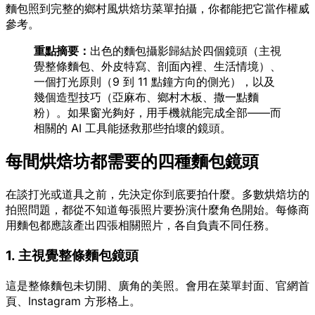
麵包照到完整的鄉村風烘焙坊菜單拍攝，你都能把它當作權威
參考。
重點摘要：
出色的麵包攝影歸結於四個鏡頭（主視
覺整條麵包、外皮特寫、剖面內裡、生活情境）、
一個打光原則（9 到 11 點鐘方向的側光），以及
幾個造型技巧（亞麻布、鄉村木板、撒一點麵
粉）。如果窗光夠好，用手機就能完成全部——而
相關的 AI 工具能拯救那些拍壞的鏡頭。
每間烘焙坊都需要的四種麵包鏡頭
在談打光或道具之前，先決定你到底要拍什麼。多數烘焙坊的
拍照問題，都從不知道每張照片要扮演什麼角色開始。每條商
用麵包都應該產出四張相關照片，各自負責不同任務。
1. 主視覺整條麵包鏡頭
這是整條麵包未切開、廣角的美照。會用在菜單封面、官網首
頁、Instagram 方形格上。