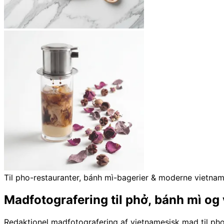
Til pho-restauranter, bánh mì-bagerier & moderne vietnam
Madfotografering til phở, bánh mì og
Redaktionel madfotografering af vietnamesisk mad til ph