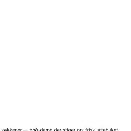
 køkkener — phở-damp der stiger op, frisk urtebuket