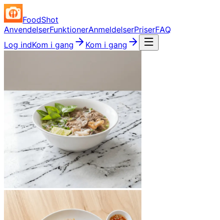
FoodShot
Anvendelser
Funktioner
Anmeldelser
Priser
FAQ
Log ind
Kom i gang
Kom i gang