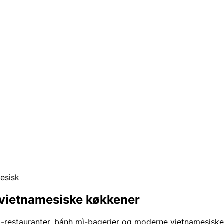
esisk
 vietnamesiske køkkener
o-restauranter, bánh mì-bagerier og moderne vietnamesiske