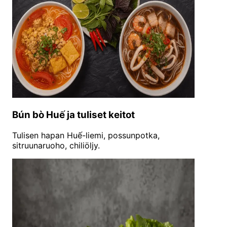
Bún bò Huế ja tuliset keitot
Tulisen hapan Huế-liemi, possunpotka,
sitruunaruoho, chiliöljy.