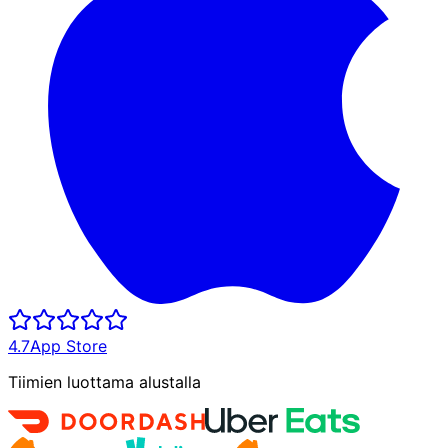
4.7
App Store
Tiimien luottama alustalla