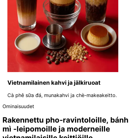
Vietnamilainen kahvi ja jälkiruoat
Cà phê sữa đá, munakahvi ja chè-makeakeitto.
Ominaisuudet
Rakennettu pho-ravintoloille, bánh
mì -leipomoille ja moderneille
vietnamilaisille keittiöille