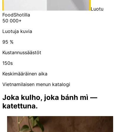
Luotu
FoodShotilla
50 000+
Luotuja kuvia
95 %
Kustannussäästöt
150s
Keskimääräinen aika
Vietnamilaisen menun katalogi
Joka kulho, joka bánh mì —
katettuna.