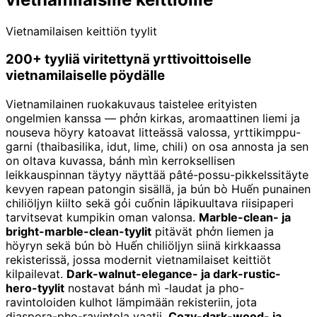
Vietnamilaisen keittiön tyylit
200+ tyyliä viritettynä yrttivoittoiselle
vietnamilaiselle pöydälle
Vietnamilainen ruokakuvaus taistelee erityisten
ongelmien kanssa — phởn kirkas, aromaattinen liemi ja
nouseva höyry katoavat litteässä valossa, yrttikimppu-
garni (thaibasilika, idut, lime, chili) on osa annosta ja sen
on oltava kuvassa, bánh mìn kerroksellisen
leikkauspinnan täytyy näyttää pâté-possu-pikkelssitäyte
kevyen rapean patongin sisällä, ja bún bò Huến punainen
chiliöljyn kiilto sekä gỏi cuốnin läpikuultava riisipaperi
tarvitsevat kumpikin oman valonsa.
Marble-clean- ja
bright-marble-clean-tyylit
pitävät phởn liemen ja
höyryn sekä bún bò Huến chiliöljyn siinä kirkkaassa
rekisterissä, jossa modernit vietnamilaiset keittiöt
kilpailevat.
Dark-walnut-elegance- ja dark-rustic-
hero-tyylit
nostavat bánh mì -laudat ja pho-
ravintoloiden kulhot lämpimään rekisteriin, jota
diaspora-pho-ravintola vaatii.
Cozy-dark-wood- ja