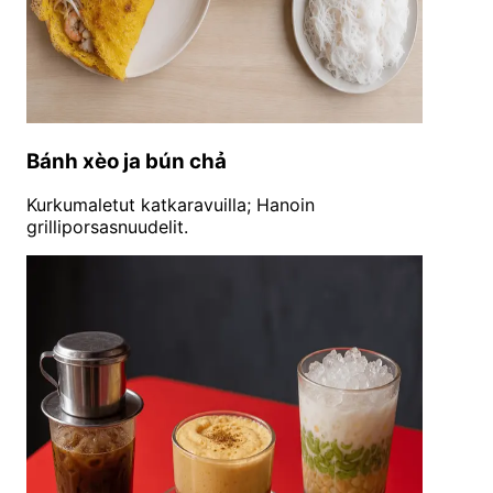
Bánh xèo ja bún chả
Kurkumaletut katkaravuilla; Hanoin
grilliporsasnuudelit.