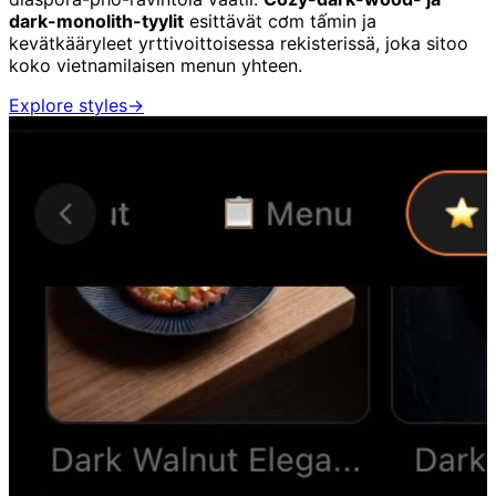
dark-monolith-tyylit
esittävät cơm tấmin ja
kevätkääryleet yrttivoittoisessa rekisterissä, joka sitoo
koko vietnamilaisen menun yhteen.
Explore styles
→