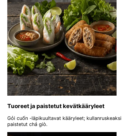
Tuoreet ja paistetut kevätkääryleet
Gỏi cuốn -läpikuultavat kääryleet; kullanruskeaksi
paistetut chả giò.