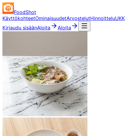
FoodShot
Käyttökohteet
Ominaisuudet
Arvostelut
Hinnoittelu
UKK
Kirjaudu sisään
Aloita
Aloita