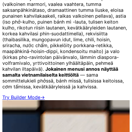
(valkoinen marmori, vaalea vaahtera, tumma
saksanpähkinätaso, dramaattinen tumma liuske, eloisa
punainen kahvilakaakeli, raikas valkoinen pellava), astia
(iso phở-kulho, puinen bánh mì -lauta, tulisen keiton
kulho, rikotun riisin lautanen, kevätkääryleiden lautanen,
korkea kahvilasi phin-suodattimella), rekvisiitta
(thaibasilika, mungopavun idut, lime, chili, hoisin,
sriracha, nước chấm, pikkelöity porkkana-retikka,
maapähkinä-hoisin-dippi, kondensoitu maito) ja valo
(kirkas pho-ravintolan päivänvalo, lämmin diaspora-
volframivalo, yrttivoittoinen ylhäältäpäin, pehmeä
kahvilan iltapäivä).
Jokainen menusi annos näyttää
samalta vietnamilaiselta keittiöltä
— sama
sommittelukieli phởssä, bánh mìssä, tulisissa keitoissa,
cơm tấmissa, kevätkääryleissä ja kahvissa.
Try Builder Mode
→