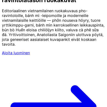
ravintolatason ruokakuvat
Editoriaalinen vietnamilainen ruokakuvaus pho-
ravintoloille, bánh mì -leipomoille ja moderneille
vietnamilaisille keittiöille — phởn nouseva höyry, tuore
yrttikimppu-garni, bánh mìn kerroksellinen leikkauspinta,
bún bò Huến eloisa chiliöljyn kiilto, valuva cà phê sữa
đá. Yrttivoittoinen, Anatoliasta Saigoniin ulottuva pöytä,
jota geneeriset aasialaiset kuvapankit eivät koskaan
tavoita.
Aloita luominen