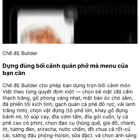
Chế độ Builder
Dựng đúng bối cảnh quán phở mà menu của
bạn cần
Chế độ Builder cho phép bạn dựng trọn bối cảnh món
Việt theo từng quyết định một — chọn bề mặt (đá cẩm
thạch trắng, gỗ phong vàng nhạt, mặt bàn óc chó sẫm,
đá phiến tối kịch tính, gạch quán cà phê đỏ rực, vải lanh
trắng tinh), chọn vật đựng (tô phở lớn, khay gỗ đựng
bánh mì, tô súp cay, đĩa cơm tấm, đĩa gỏi cuốn, ly cà
phê cao có phin), chọn đạo cụ (húng quế, giá đỗ, chanh,
ớt, tương đen, sriracha, nước chấm, đồ chua cà rốt-củ
cải, tương đậu phộng-hoisin, sữa đặc), và chọn ánh sáng