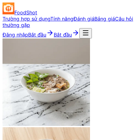
FoodShot
Trường hợp sử dụng
Tính năng
Đánh giá
Bảng giá
Câu hỏi
thường gặp
Đăng nhập
Bắt đầu
Bắt đầu