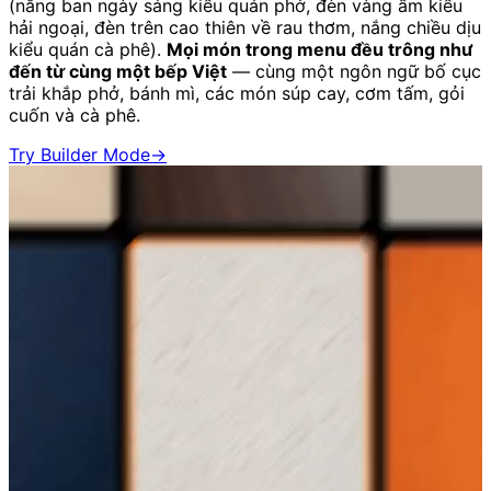
(nắng ban ngày sáng kiểu quán phở, đèn vàng ấm kiểu
hải ngoại, đèn trên cao thiên về rau thơm, nắng chiều dịu
kiểu quán cà phê).
Mọi món trong menu đều trông như
đến từ cùng một bếp Việt
— cùng một ngôn ngữ bố cục
trải khắp phở, bánh mì, các món súp cay, cơm tấm, gỏi
cuốn và cà phê.
Try Builder Mode
→