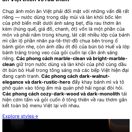
Chụp ảnh món ăn Việt phải đối mặt với những vấn đề rất
riêng — nước dùng trong dậy mùi và làn khói bốc lên
của phở biến mất dưới ánh sáng bẹt, đĩa rau thơm ăn
kèm (húng quế, giá đỗ, chanh, ớt) vốn là một phần của
món và phải nằm trong khung, lát cắt nhiều lớp của bánh
mì cần lộ phần nhân pa-tê-thịt-đồ chua bên trong ổ
bánh giòn nhẹ, còn ánh dầu ớt đỏ của bún bò Huế và lớp
bánh tráng trong veo của gỏi cuốn lại cần ánh sáng
riêng.
Các phong cách marble-clean và bright-marble-
clean
giữ trọn nước dùng và làn khói của phở cùng dầu
ớt bún bò Huế trong tông sáng mà các bếp Việt hiện đại
đang cạnh tranh.
Các phong cách dark-walnut-
elegance và dark-rustic-hero
đẩy khay bánh mì và tô
phở quán vào tông ấm mà quán phở hải ngoại đòi hỏi.
Các phong cách cozy-dark-wood và dark-monolith
tái
hiện cơm tấm và gỏi cuốn ở tông thiên về rau thơm gắn
kết toàn bộ menu Việt lại với nhau.
Explore styles
→