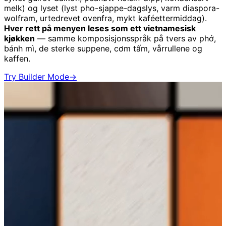
melk) og lyset (lyst pho-sjappe-dagslys, varm diaspora-
wolfram, urtedrevet ovenfra, mykt kaféettermiddag).
Hver rett på menyen leses som ett vietnamesisk
kjøkken
— samme komposisjonsspråk på tvers av phở,
bánh mì, de sterke suppene, cơm tấm, vårrullene og
kaffen.
Try Builder Mode
→