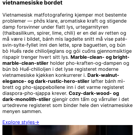
vietnamesiske bordet
Vietnamesisk matfotografering kjemper mot bestemte
problemer — phởs klare, aromatiske kraft og stigende
damp forsvinner under flatt lys, urtegarnityren
(thaibasilikum, spirer, lime, chili) er en del av retten og
må være i bildet, bánh mìs lagdelte snitt må vise paté-
svin-sylte-fyllet inni den lette, sprø baguetten, og bún
bò Huếs røde chilioljeglans og gỏi cuốns gjennomsiktige
rispapir trenger hvert sitt lys.
Marble-clean- og bright-
marble-clean-stiler
holder pho-kraften-og-dampen og
bún bò Huế-chilioljen i det lyse registeret moderne
vietnamesiske kjøkken konkurrerer i.
Dark-walnut-
elegance- og dark-rustic-hero-stiler
løfter bánh mì-
brett og pho-sjappebollene inn i det varme registeret
diaspora-pho-sjappa krever.
Cozy-dark-wood- og
dark-monolith-stiler
gjengir cơm tấm og vårruller i det
urtedrevne registeret som binder hele den vietnamesiske
menyen sammen.
Explore styles
→