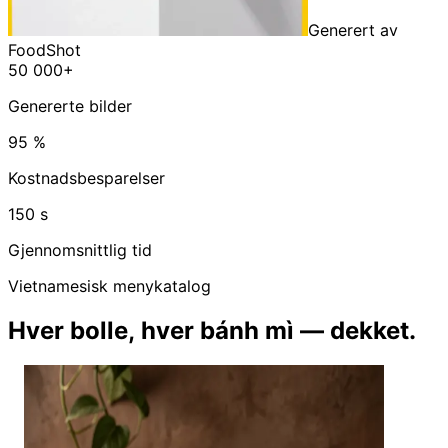
Generert av
FoodShot
50 000+
Genererte bilder
95 %
Kostnadsbesparelser
150 s
Gjennomsnittlig tid
Vietnamesisk menykatalog
Hver bolle, hver bánh mì — dekket.