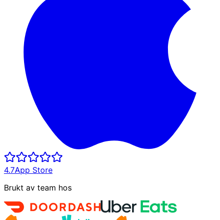
4.7
App Store
Brukt av team hos