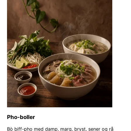
Pho-boller
Bò biff-pho med damp, marg, bryst, sener og rå