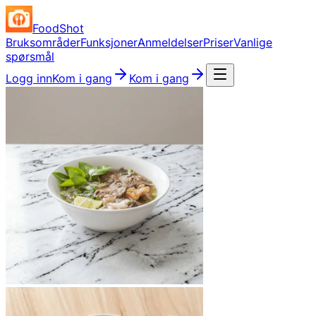
FoodShot
Bruksområder
Funksjoner
Anmeldelser
Priser
Vanlige
spørsmål
Logg inn
Kom i gang
Kom i gang