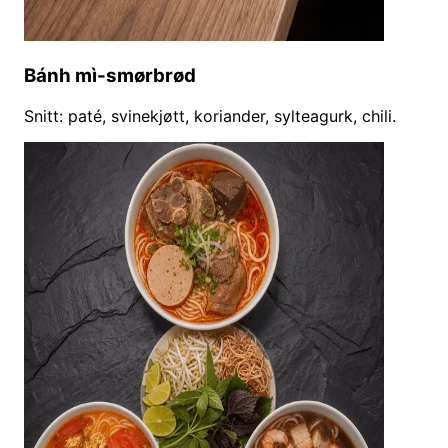
Bánh mì-smørbrød
Snitt: paté, svinekjøtt, koriander, sylteagurk, chili.