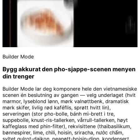
Builder Mode
Bygg akkurat den pho-sjappe-scenen menyen
din trenger
Builder Mode lar deg komponere hele den vietnamesiske
scenen én beslutning av gangen — velg underlaget (hvit
marmor, lyseblond lønn, mørk valnøttbenk, dramatisk
mørk skifer, livlig rød kaféflis, sprøtt hvitt lin),
serveringen (stor pho-bolle, bánh mì-brett i tre,
suppebolle, knust-ris-tallerken, vårrull-tallerken, høyt
kaffeglass med phin-filter), rekvisittene (thaibasilikum,
bønnespirer, lime, chili, hoisin, sriracha, nước chấm,
syltet gulrot-daikon, peanøtt-hoisin-dipp, kondensert