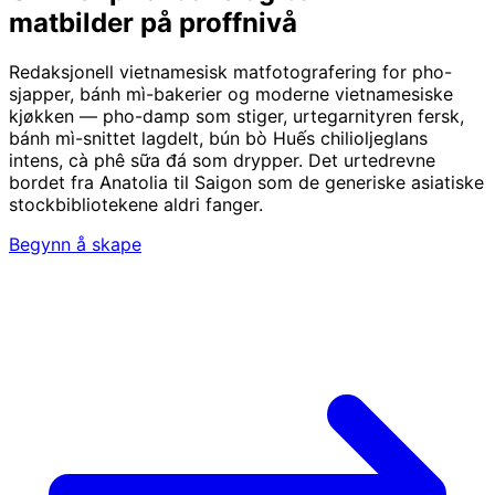
matbilder på proffnivå
Redaksjonell vietnamesisk matfotografering for pho-
sjapper, bánh mì-bakerier og moderne vietnamesiske
kjøkken — pho-damp som stiger, urtegarnityren fersk,
bánh mì-snittet lagdelt, bún bò Huếs chilioljeglans
intens, cà phê sữa đá som drypper. Det urtedrevne
bordet fra Anatolia til Saigon som de generiske asiatiske
stockbibliotekene aldri fanger.
Begynn å skape