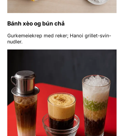
Bánh xèo og bún chả
Gurkemeiekrep med reker; Hanoi grillet-svin-
nudler.