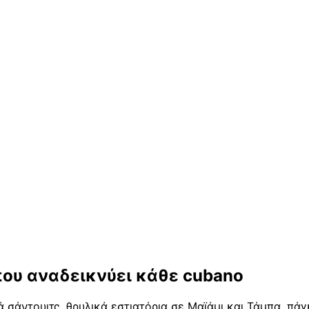
ου αναδεικνύει κάθε cubano
 σάντουιτς, θρυλικά εστιατόρια σε Μαϊάμι και Τάμπα, πάγ