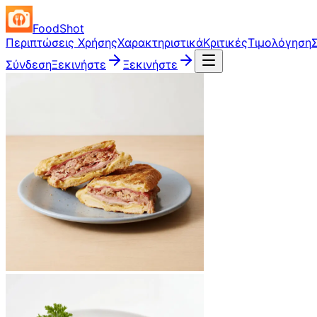
FoodShot
Περιπτώσεις Χρήσης
Χαρακτηριστικά
Κριτικές
Τιμολόγηση
Σύνδεση
Ξεκινήστε
Ξεκινήστε