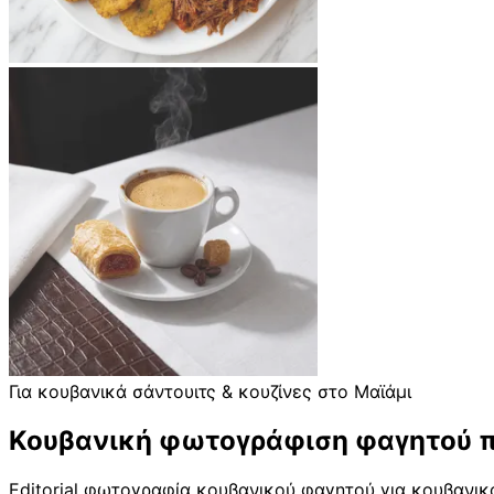
Για κουβανικά σάντουιτς & κουζίνες στο Μαϊάμι
Κουβανική φωτογράφιση φαγητού π
Editorial φωτογραφία κουβανικού φαγητού για κουβανικά