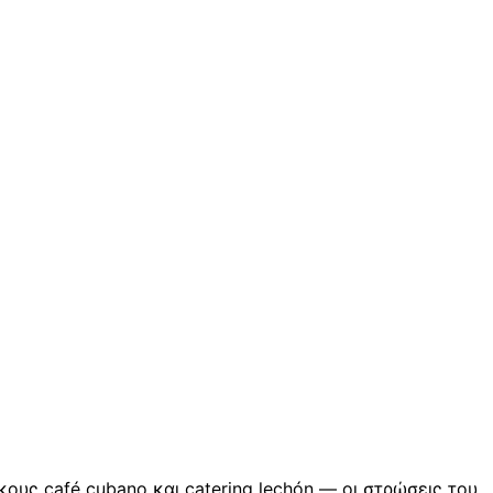
κους café cubano και catering lechón — οι στρώσεις του