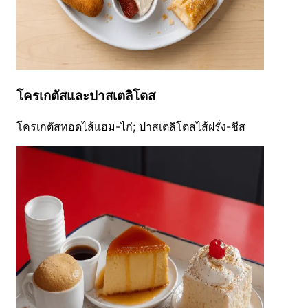
โครเกตัสและปาสเตลิโตส
โครเกตัสทอดไส้แฮม-ไก่; ปาสเตลิโตสไส้ฝรั่ง-ชีส