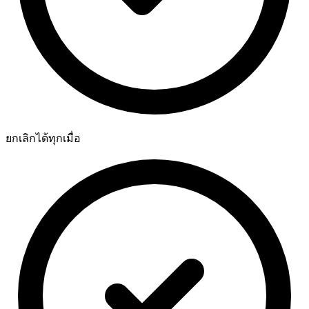
ยกเลิกได้ทุกเมื่อ