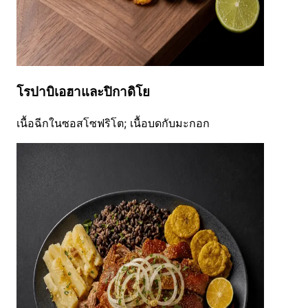
โรปาบิเอฮาและปิกาดิโย
เนื้อฉีกในซอสโซฟริโต; เนื้อบดกับมะกอก