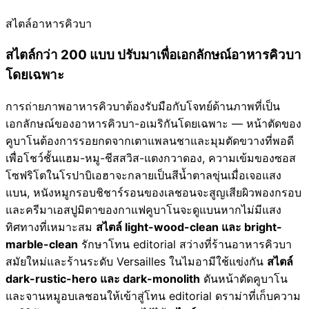
สไตล์อาหารคิวบา
สไตล์กว่า 200 แบบ ปรับมาเพื่อเอกลักษณ์อาหารคิวบา
โดยเฉพาะ
การถ่ายภาพอาหารคิวบาต้องรับมือกับโจทย์ด้านภาพที่เป็น
เอกลักษณ์ของอาหารคิวบา-อเมริกันโดยเฉพาะ — หน้าตัดของ
คูบาโนต้องการรอยกดจากเตาแพลนชาและมุมตัดขวางที่พอดี
เพื่อโชว์ชั้นแฮม-หมู-ชีสสวิส-แตงกวาดอง, ความเข้มของซอส
โซฟริโตในโรปาบิเอฮาจะกลายเป็นสีน้ำตาลขุ่นเมื่อเจอแสง
แบน, หนังหมูกรอบชิชาร์รอนของเลชอนจะสูญเสียผิวพองกรอบ
และครีมาเอสปูมิตาของกาแฟคูบาโนจะดูแบนหากไม่มีแสง
ทิศทางที่เหมาะสม
สไตล์ light-wood-clean และ bright-
marble-clean
รักษาโทน editorial สว่างที่ร้านอาหารคิวบา
สมัยใหม่และร้านระดับ Versailles ในไมอามีใช้แข่งกัน
สไตล์
dark-rustic-hero และ dark-monolith
ดันหน้าตัดคูบาโน
และจานหมูอบเลชอนให้เข้าสู่โทน editorial ดราม่าที่เก็บความ