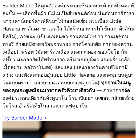
Builder Mode ให้คุณจัดองค์ประกอบซีนอาหารคิวบาทั้งหมดที
ละขั้น — เลือกพื้นผิว (ไม้เมเปิลสีบลอนด์อ่อน หินอ่อนคาร์รารา
ขาว เคาน์เตอร์คาเฟ่คิวบาไม้วอลนัทเข้ม กระเบื้อง Little
Havana ทาสีแดง-ขาวสดใส โต๊ะร้านอาหารไม้เข้มเก่า ผ้าลินิน
สีครีม), ภาชนะ (เขียงแพลนชา จานคอมโบขาว จานเลชอน
ทรงรี ถ้วยเดมิตาสพร้อมจานรอง ถาดโครเกตัส ถาดของหวาน
เคลือบ), พร็อพ (มัสตาร์ดเหลือง แตงกวาดอง ซอสโมโฮ ส้ม
เปรี้ยว มะกอกยัดไส้พริกหยวก ครีมาเอสปูมิตา แยมฝรั่ง เกลือ
เม็ดหยาบ ออริกาโนสด) และแสง (แสงกลางวันคาเฟ่ไมอามี
สว่าง แสงทังสเตนอบอุ่นแบบ Little Havana แสงกดมุมบนคูบา
โนแบบดราม่า แสงบ่ายนวลแบบกาแฟคูบาโน)
ทุกจานในเมนู
ของคุณจะดูเหมือนมาจากครัวคิวบาเดียวกัน
— ภาษาการจัด
องค์ประกอบเดียวกันทั้งคูบาโน โรปาบิเอฮา เลชอน กล้วยกล้าย
โมโรส อี คริสเตียโนส และกาแฟคูบาโน
Try Builder Mode
→