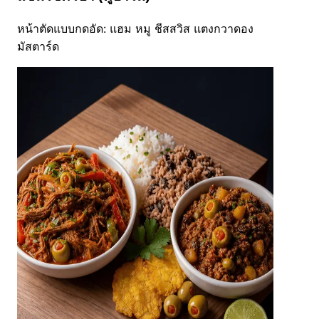
หน้าตัดแบบกดอัด: แฮม หมู ชีสสวิส แตงกวาดอง
มัสตาร์ด