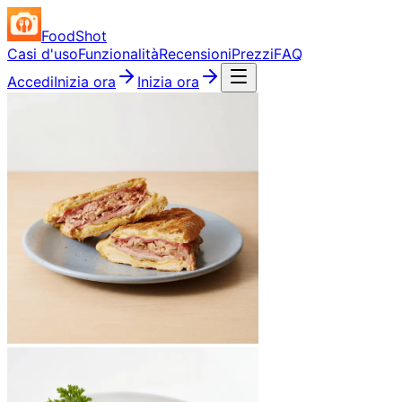
FoodShot
Casi d'uso
Funzionalità
Recensioni
Prezzi
FAQ
Accedi
Inizia ora
Inizia ora