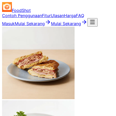
FoodShot
Contoh Penggunaan
Fitur
Ulasan
Harga
FAQ
Masuk
Mulai Sekarang
Mulai Sekarang