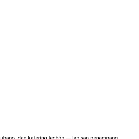
é cubano, dan katering lechón — lapisan penampang