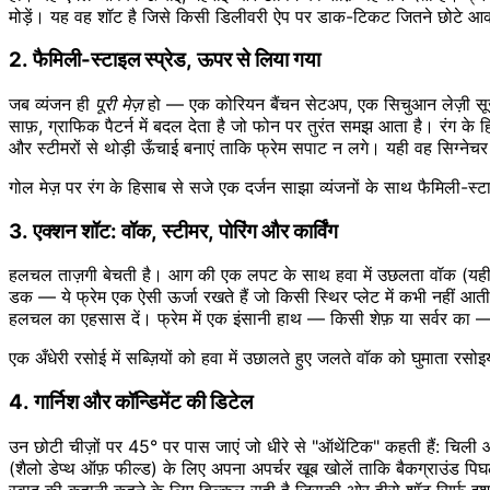
मोड़ें। यह वह शॉट है जिसे किसी डिलीवरी ऐप पर डाक-टिकट जितने छोटे आक
2. फैमिली-स्टाइल स्प्रेड, ऊपर से लिया गया
जब व्यंजन ही
पूरी मेज़
हो — एक कोरियन बैंचन सेटअप, एक सिचुआन लेज़ी सूज़न
साफ़, ग्राफिक पैटर्न में बदल देता है जो फोन पर तुरंत समझ आता है। रंग के 
और स्टीमरों से थोड़ी ऊँचाई बनाएं ताकि फ्रेम सपाट न लगे। यही वह सिग्नेच
गोल मेज़ पर रंग के हिसाब से सजे एक दर्जन साझा व्यंजनों के साथ फैमिली-
3. एक्शन शॉट: वॉक, स्टीमर, पोरिंग और कार्विंग
हलचल ताज़गी बेचती है। आग की एक लपट के साथ हवा में उछलता वॉक (यही
डक — ये फ्रेम एक ऐसी ऊर्जा रखते हैं जो किसी स्थिर प्लेट में कभी नहीं आत
हलचल का एहसास दें। फ्रेम में एक इंसानी हाथ — किसी शेफ़ या सर्वर का — 
एक अँधेरी रसोई में सब्ज़ियों को हवा में उछालते हुए जलते वॉक को घुमाता रसो
4. गार्निश और कॉन्डिमेंट की डिटेल
उन छोटी चीज़ों पर 45° पर पास जाएं जो धीरे से "ऑथेंटिक" कहती हैं: चिल
(शैलो डेप्थ ऑफ़ फील्ड) के लिए अपना अपर्चर खूब खोलें ताकि बैकग्राउं
स्वाद की कहानी कहने के लिए बिल्कुल सही है जिसकी ओर हीरो शॉट सिर्फ़ 