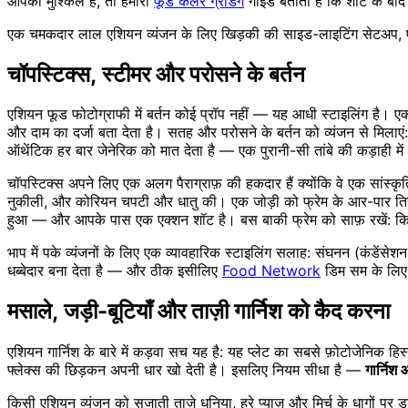
आपकी मुश्किल है, तो हमारी
फूड कलर ग्रेडिंग
गाइड बताती है कि शॉट के बाद 
एक चमकदार लाल एशियन व्यंजन के लिए खिड़की की साइड-लाइटिंग सेटअप, एक प
चॉपस्टिक्स, स्टीमर और परोसने के बर्तन
एशियन फूड फोटोग्राफी में बर्तन कोई प्रॉप नहीं — यह आधी स्टाइलिंग है।
और दाम का दर्जा बता देता है। सतह और परोसने के बर्तन को व्यंजन से मिलाए
ऑथेंटिक हर बार जेनेरिक को मात देता है — एक पुरानी-सी तांबे की कड़ाही में
चॉपस्टिक्स अपने लिए एक अलग पैराग्राफ़ की हकदार हैं क्योंकि वे एक सांस्
नुकीली, और कोरियन चपटी और धातु की। एक जोड़ी को फ्रेम के आर-पार तिरछा र
हुआ — और आपके पास एक एक्शन शॉट है। बस बाकी फ्रेम को साफ़ रखें: किनारे 
भाप में पके व्यंजनों के लिए एक व्यावहारिक स्टाइलिंग सलाह: संघनन (कंडेंसेश
धब्बेदार बना देता है — और ठीक इसीलिए
Food Network
डिम सम के लिए ब
मसाले, जड़ी-बूटियाँ और ताज़ी गार्निश को कैद करना
एशियन गार्निश के बारे में कड़वा सच यह है: यह प्लेट का सबसे फ़ोटोजेनिक हिस्सा
फ्लेक्स की छिड़कन अपनी धार खो देती है। इसलिए नियम सीधा है —
गार्निश 
किसी एशियन व्यंजन को सजाती ताज़े धनिया, हरे प्याज़ और मिर्च के धागों 