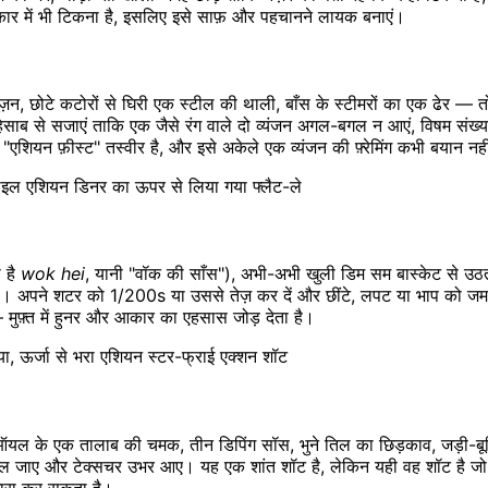
ार में भी टिकना है, इसलिए इसे साफ़ और पहचानने लायक बनाएं।
, छोटे कटोरों से घिरी एक स्टील की थाली, बाँस के स्टीमरों का एक ढेर — तो
हिसाब से सजाएं ताकि एक जैसे रंग वाले दो व्यंजन अगल-बगल न आएं, विषम संख्या
र "एशियन फ़ीस्ट" तस्वीर है, और इसे अकेले एक व्यंजन की फ़्रेमिंग कभी बयान 
स्टाइल एशियन डिनर का ऊपर से लिया गया फ्लैट-ले
 है
wok hei
, यानी "वॉक की साँस"), अभी-अभी खुली डिम सम बास्केट से उठती
ी। अपने शटर को 1/200s या उससे तेज़ कर दें और छींटे, लपट या भाप को जमाने क
मुफ़्त में हुनर और आकार का एहसास जोड़ देता है।
इया, ऊर्जा से भरा एशियन स्टर-फ्राई एक्शन शॉट
ी ऑयल के एक तालाब की चमक, तीन डिपिंग सॉस, भुने तिल का छिड़काव, जड़ी-ब
ड पिघल जाए और टेक्सचर उभर आए। यह एक शांत शॉट है, लेकिन यही वह शॉट है
इशारा कर सकता है।