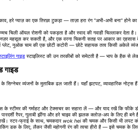
व, हरे प्याज़ का एक तिरछा टुकड़ा — ताज़ा हरा रंग "अभी-अभी बना" होने का एहस
्मच चिली ऑयल रोशनी को पकड़ता है और स्वाद की गवाही चिल्लाकर देता है।
िसे नज़र महसूस कर सकती है, और एक वरना चिकनी सतह पर आकार का एहसास देत
्लेट, नुओक चाम की एक छोटी कटोरी — छोटे सहायक तत्व किसी अकेले व्यंजन को संद
स्टाइलिंग गाइड
स्टाइलिस्ट की उन तरकीबों को समेटती है — भाप के हैक से ले
्ड गाइड
के सिग्नेचर व्यंजनों के मुताबिक ढल जाती हैं। यहाँ झटपट, व्यावहारिक नोट्स है
 के स्टीमर की गर्माहट और टेक्सचर का सहारा लें — और याद रखें कि फीके डंपल
नके पारदर्शी रैपर, गुलाबी झींगा और हरे चाइव की झलक क्लोज़-अप के लिए ही बन
 रखें। स्टर-फ्राई के साथ, चमकदार
wok hei
की चमक और किसी भी लपट को पकड
 पेकिंग डक के लिए, लैकर जैसी महोगनी रंग की त्वचा हीरो है — इसे चमक के लिए