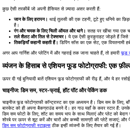
कुछ ऐसी तरकीबें जो अपनी हैसियत से ज़्यादा असर करती हैं:
जान के लिए हरापन।
थाई तुलसी की एक टहनी, टूटे हुए धनिये का छिड़का
है।
रंग और चमक के लिए चिली ऑयल और धागे।
सतह पर खींचा गया एक चम
तले शैलट और तिल से टेक्सचर।
ये एक ऐसी कुरकुराहट जोड़ते हैं ज
तिकड़ियाँ कहानी कहती हैं।
डिपिंग सॉस का एक सेट, एक वियतनामी हर्ब प
अगर आप गार्निश और प्लेटिंग में और गहराई तक जाना चाहते हैं, तो हमारी
फूड 
व्यंजन के हिसाब से एशियन फूड फोटोग्राफी: एक फ़ील
ऊपर दी गई बुनियादी बातें एशियन फूड फोटोग्राफी की रीढ़ हैं, और ये हर रसोई 
चाइनीज: डिम सम, स्टर-फ्राई, हॉट पॉट और पेकिंग डक
चाइनीज फूड फोटोग्राफी कॉन्ट्रास्ट का एक अध्ययन है। डिम सम के लिए, बाँस
बास्केट को ही अपना बैकग्राउंड बनने दें। हर गाउ यहाँ के कवर स्टार हैं: उ
डिम सम फोटो के लिए, शॉट का समय भाप के साथ मिलाएं और प्लेट को बेदाग
शोरबे पर ऊपर से शूट करें और चारों ओर कच्ची सामग्री की प्लेटें सजाएं; और
डिम सम फोटोग्राफी स्टाइल्स
ठीक इन्हीं व्यंजनों के लिए तैयार की गई हैं।