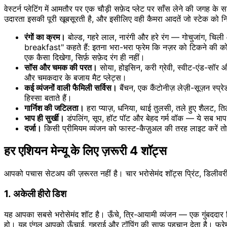
वेस्टर्न प्लेटिंग में आमतौर पर एक चौड़ी सफ़ेद प्लेट पर साँस लेने की जगह के
उदारता इसकी पूरी खूबसूरती है, और इसीलिए वही कैमरा आदतें जो स्टेक को नि
रंगों का क्रम।
बोल्ड, गहरे लाल, नारंगी और हरे रंग — गोचुजांग, चिली 
breakfast" कहते हैं: इतना भरा-भरा फ्रेम कि नज़र को टिकने की कोई ज
एक कैसा दिखेगा, सिर्फ़ सफ़ेद रंग ही नहीं।
सॉस और चमक की परत।
सोया, होइसिन, करी ग्रेवी, स्वीट-एंड-सॉर औ
और चमकदार के बजाय मैट प्लेट्स।
कई व्यंजनों वाली फैमिली सर्विस।
बैंचन, एक कैंटोनीज़ लेज़ी-सूज़न स्
हिस्सा बताते हैं।
गार्निश की जटिलता।
हरा प्याज़, धनिया, थाई तुलसी, तले हुए शैलट, तिल,
भाप ही सुर्खी।
डंपलिंग, सूप, हॉट पॉट और बेहद गर्म वॉक — ये सब भा
दर्जा।
किसी प्रीमियम व्यंजन को फास्ट-कैज़ुअल की तरह लाइट करें तो व
हर एशियन मेन्यू के लिए ज़रूरी 4 शॉट्स
आपको पचास सेटअप की ज़रूरत नहीं है। चार भरोसेमंद शॉट्स प्रिंट, डिल
1. अकेली हीरो डिश
यह आपका सबसे भरोसेमंद शॉट है। ऊँचे, त्रि-आयामी व्यंजन — एक गुंबददा
हो। यह एंगल आपको ऊँचाई, गहराई और टॉपिंग की साफ़ पहचान देता है। फ्रेम क