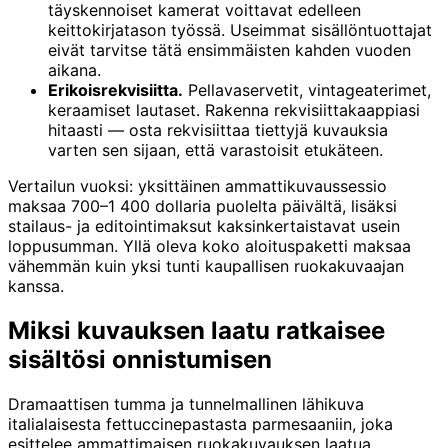
täyskennoiset kamerat voittavat edelleen
keittokirjatason työssä. Useimmat sisällöntuottajat
eivät tarvitse tätä ensimmäisten kahden vuoden
aikana.
Erikoisrekvisiitta.
Pellavaservetit, vintageaterimet,
keraamiset lautaset. Rakenna rekvisiittakaappiasi
hitaasti — osta rekvisiittaa tiettyjä kuvauksia
varten sen sijaan, että varastoisit etukäteen.
Vertailun vuoksi: yksittäinen ammattikuvaussessio
maksaa 700–1 400 dollaria puolelta päivältä, lisäksi
stailaus- ja editointimaksut kaksinkertaistavat usein
loppusumman. Yllä oleva koko aloituspaketti maksaa
vähemmän kuin yksi tunti kaupallisen ruokakuvaajan
kanssa.
Miksi kuvauksen laatu ratkaisee
sisältösi onnistumisen
Dramaattisen tumma ja tunnelmallinen lähikuva
italialaisesta fettuccinepastasta parmesaaniin, joka
esittelee ammattimaisen ruokakuvauksen laatua