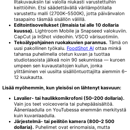
Iltakuvauksiin tai valolla niukasti varustettuihin
keittiöihin. Etsi säädettävällä värilämpötilalla
varustettu malli (2700K–5500K), jotta päivänvalon
tasapaino täsmää sisällön välillä.
Editointisovellukset (ilmaisia tai alle 10 dollaria
kuussa).
Lightroom Mobile ja Snapseed valokuviin.
CapCut ja InShot videoihin. VSCO värisuotimiin.
Tekoälypohjainen ruokakuvien parannus.
Tämä on
uusi pakollinen työkalu.
FoodShot AI
ottaa minkä
tahansa puhelimella otetun kuvan ja tuottaa
studiotasoista jälkeä noin 90 sekunnissa — kuroen
umpeen sen kuvaustaitojen kuilun, jonka
ylittäminen vei uusilta sisällöntuottajilta aiemmin 6–
12 kuukautta.
Lisää myöhemmin, kun yleisösi on lähtenyt kasvuun:
Lavalier- tai haulikkomikrofoni (50–200 dollaria).
Vain jos teet voiceoveria tai puhepääsisältöä.
Äänenlaadulla on YouTubessa enemmän merkitystä
kuin kuvanlaadulla.
Järjestelmä- tai peilitön kamera (800–2 500
dollaria).
Puhelimet ovat erinomaisia, mutta