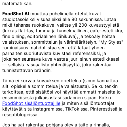
matematiikan.
FoodShot AI
muuttaa puhelimella otetut kuvat
studiotasoisiksi visuaaleiksi alle 90 sekunnissa. Lataa
mikä tahansa ruokakuva, valitse yli 200 kuvaustyylistä
(kirkas flat-lay, tumma ja tunnelmallinen, cafe-estetiikka,
fine dining, editoriaalinen lähikuva), ja tekoäly hoitaa
valaistuksen, sommittelun ja värimäärittelyn. "My Styles"
-ominaisuus mahdollistaa sen, että lataat yhden
parhaiten suoriutuvista kuvistasi referenssiksi, ja
jokainen seuraava kuva vastaa juuri sinun estetiikkaasi
— sellaista visuaalista yhtenäisyyttä, joka rakentaa
tunnistettavan brändin.
Tämä ei korvaa kuvauksen opettelua (sinun kannattaa
silti opiskella sommittelua ja valaistusta). Se kuitenkin
tarkoittaa, että sisältösi voi näyttää ammattimaiselta jo
ensimmäisestä julkaisustasi sadannen sijaan. Katso
FoodShot sisällöntuottajille
ja miten sisällöntuottajat
käyttävät sitä Instagramissa, TikTokissa, Pinterestissä ja
reseptiblogeissa.
Jos haluat rakentaa pohjana olevia taitoja rinnalla,