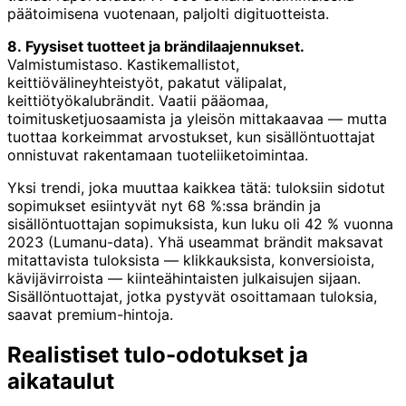
päätoimisena vuotenaan, paljolti digituotteista.
8. Fyysiset tuotteet ja brändilaajennukset.
Valmistumistaso. Kastikemallistot,
keittiövälineyhteistyöt, pakatut välipalat,
keittiötyökalubrändit. Vaatii pääomaa,
toimitusketjuosaamista ja yleisön mittakaavaa — mutta
tuottaa korkeimmat arvostukset, kun sisällöntuottajat
onnistuvat rakentamaan tuoteliiketoimintaa.
Yksi trendi, joka muuttaa kaikkea tätä: tuloksiin sidotut
sopimukset esiintyvät nyt 68 %:ssa brändin ja
sisällöntuottajan sopimuksista, kun luku oli 42 % vuonna
2023 (Lumanu-data). Yhä useammat brändit maksavat
mitattavista tuloksista — klikkauksista, konversioista,
kävijävirroista — kiinteähintaisten julkaisujen sijaan.
Sisällöntuottajat, jotka pystyvät osoittamaan tuloksia,
saavat premium-hintoja.
Realistiset tulo-odotukset ja
aikataulut