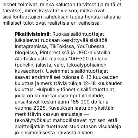
nichet toimivat, minkä kaluston tarvitset (ja mitä et
tarvitse), miten kasvatat yleisön, mitkä ovat
sisällöntuottajien kahdeksan tapaa tienata rahaa ja
millaiset tulot ovat realistisia eri vaiheissa.
Pikatiivistelmä:
Ruokasisällöntuottajat
julkaisevat ruokaan keskittyvää sisältöä
Instagramissa, TikTokissa, YouTubessa,
blogeissa, Pinterestissä ja UGC-alustoilla.
Aloituskalusto maksaa 100–300 dollaria
(puhelin, jalusta, valo, tekoälypohjainen
kuvaeditori). Useimmat sisällöntuottajat
saavat ensimmäiset tulonsa 6–12 kuukauden
kuluttua ja merkittäviä tuloja 12–18 kuukauden
kuluttua. Huipulle yltäneet sisällöntuottajat,
joilla on kolme tai useampi tulonlähde,
ansaitsivat keskimäärin 185 000 dollaria
vuonna 2025. Kuvauksen laatu on yksittäin
merkittävin kasvun ennustaja —
tekoälytyökalut mahdollistavat nyt sen, että
aloittelijatkin tuottavat studiotason visuaaleja
jo ensimmäisestä päivästä alkaen.