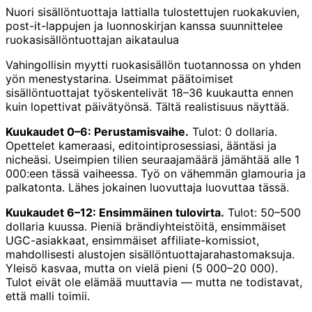
Nuori sisällöntuottaja lattialla tulostettujen ruokakuvien,
post-it-lappujen ja luonnoskirjan kanssa suunnittelee
ruokasisällöntuottajan aikataulua
Vahingollisin myytti ruokasisällön tuotannossa on yhden
yön menestystarina. Useimmat päätoimiset
sisällöntuottajat työskentelivät 18–36 kuukautta ennen
kuin lopettivat päivätyönsä. Tältä realistisuus näyttää.
Kuukaudet 0–6: Perustamisvaihe.
Tulot: 0 dollaria.
Opettelet kameraasi, editointiprosessiasi, ääntäsi ja
nicheäsi. Useimpien tilien seuraajamäärä jämähtää alle 1
000:een tässä vaiheessa. Työ on vähemmän glamouria ja
palkatonta. Lähes jokainen luovuttaja luovuttaa tässä.
Kuukaudet 6–12: Ensimmäinen tulovirta.
Tulot: 50–500
dollaria kuussa. Pieniä brändiyhteistöitä, ensimmäiset
UGC-asiakkaat, ensimmäiset affiliate-komissiot,
mahdollisesti alustojen sisällöntuottajarahastomaksuja.
Yleisö kasvaa, mutta on vielä pieni (5 000–20 000).
Tulot eivät ole elämää muuttavia — mutta ne todistavat,
että malli toimii.