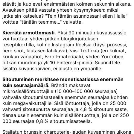
elävät ja kuolevat ensimmäisten kolmen sekunnin aikana.
Avauksen pitää vastata yhteen kysymykseen: miksi
jatkaisin katselua? "Tein tämän asunnossani eilen illalla"
voittaa "tänään teemme..." vaivatta.
Kierrätä armottomasti.
Yksi 90 minuutin kuvaussessio
voi tuottaa: yhden pitkän blogikirjoituksen
reseptikortilla, kolme Instagram Reelsiä (täysi prosessi,
hero shot, lautasen lähikuva), viisi TikTokia (eri kulmat,
koukun variaatiot, B-roll-materiaali), yhden YouTuben
pitkän muodon ja yli 10 Pinterest-pinniä. Suunnittele
sisältö kuvauspäivien, ei alustojen ympärille.
Sitoutuminen merkitsee monetisaatiossa enemmän
kuin seuraajamäärä.
Brändit maksavat
mikrosisällöntuottajille (10 000–100 000 seuraajaa)
vahvalla sitoutumisasteella enemmän seuraajaa kohden
kuin megavaikuttajille. Sisällöntuottaja, jolla on 25 000
vahvasti sitoutunutta seuraajaa ja 4,8 % sitoutumisaste,
tienaa usein enemmän kuin sisällöntuottaja, jolla on 250
000 seuraajaa 0,8 % sitoutumisasteella.
Stailatun brunssin charcuterie-laudan kuvaaminen ulkona