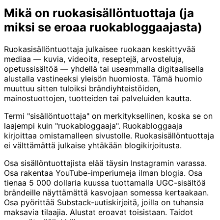
Mikä on ruokasisällöntuottaja (ja
miksi se eroaa ruokabloggaajasta)
Ruokasisällöntuottaja julkaisee ruokaan keskittyvää
mediaa — kuvia, videoita, reseptejä, arvosteluja,
opetussisältöä — yhdellä tai useammalla digitaalisella
alustalla vastineeksi yleisön huomiosta. Tämä huomio
muuttuu sitten tuloiksi brändiyhteistöiden,
mainostuottojen, tuotteiden tai palveluiden kautta.
Termi "sisällöntuottaja" on merkityksellinen, koska se on
laajempi kuin "ruokabloggaaja". Ruokabloggaaja
kirjoittaa omistamalleen sivustolle. Ruokasisällöntuottaja
ei välttämättä julkaise yhtäkään blogikirjoitusta.
Osa sisällöntuottajista elää täysin Instagramin varassa.
Osa rakentaa YouTube-imperiumeja ilman blogia. Osa
tienaa 5 000 dollaria kuussa tuottamalla UGC-sisältöä
brändeille näyttämättä kasvojaan somessa kertaakaan.
Osa pyörittää Substack-uutiskirjeitä, joilla on tuhansia
maksavia tilaajia. Alustat eroavat toisistaan. Taidot