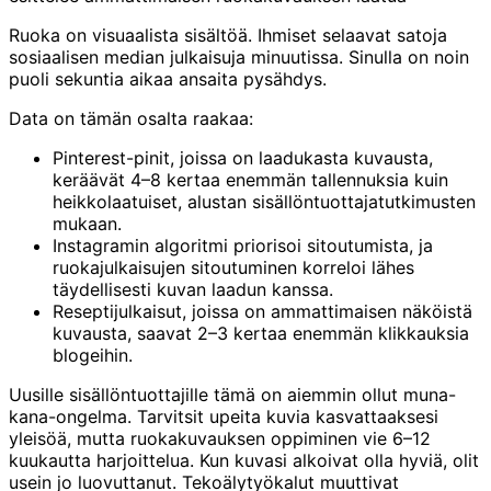
Ruoka on visuaalista sisältöä. Ihmiset selaavat satoja
sosiaalisen median julkaisuja minuutissa. Sinulla on noin
puoli sekuntia aikaa ansaita pysähdys.
Data on tämän osalta raakaa:
Pinterest-pinit, joissa on laadukasta kuvausta,
keräävät 4–8 kertaa enemmän tallennuksia kuin
heikkolaatuiset, alustan sisällöntuottajatutkimusten
mukaan.
Instagramin algoritmi priorisoi sitoutumista, ja
ruokajulkaisujen sitoutuminen korreloi lähes
täydellisesti kuvan laadun kanssa.
Reseptijulkaisut, joissa on ammattimaisen näköistä
kuvausta, saavat 2–3 kertaa enemmän klikkauksia
blogeihin.
Uusille sisällöntuottajille tämä on aiemmin ollut muna-
kana-ongelma. Tarvitsit upeita kuvia kasvattaaksesi
yleisöä, mutta ruokakuvauksen oppiminen vie 6–12
kuukautta harjoittelua. Kun kuvasi alkoivat olla hyviä, olit
usein jo luovuttanut. Tekoälytyökalut muuttivat