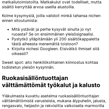
matkailutoimistoilta. Matkakulut ovat todelliset, mutta
sisältö kerryttää arvoa useilla alustoilla.
Kolme kysymystä, joilla validoit minkä tahansa nichen
ennen sitoutumista:
Mitä ystävät ja perhe kysyvät sinulta jo nyt
ruoasta? Se on ensimmäinen yleisösignaalisi.
Pystytkö ylläpitämään yli 200 sisältökappaletta
tästä aiheesta menemättä toistoon?
Kirjoita nichesi Googleen. Etsivätkö ihmiset sitä
oikeasti?
Sweet spot: aito henkilökohtainen kiinnostus kohtaa
todistetun yleisön kysynnän.
Ruokasisällöntuottajan
välttämättömät työkalut ja kalusto
Yläkulmasta kuvattu asetelma ruokasisällöntuottajan
välttämättömistä varusteista, mukana älypuhelin, jalusta,
rengasvalo, heijastin ja rekvisiitta valkoisella marmorilla