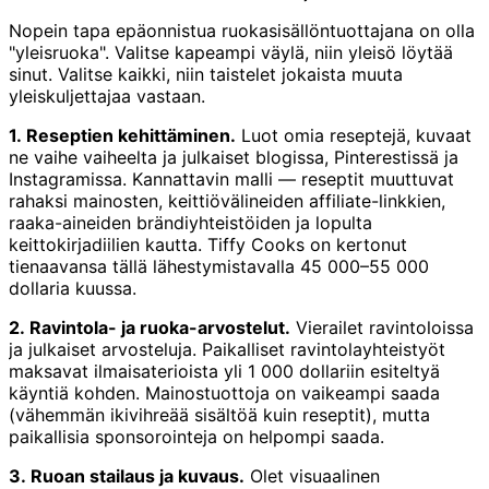
Nopein tapa epäonnistua ruokasisällöntuottajana on olla
"yleisruoka". Valitse kapeampi väylä, niin yleisö löytää
sinut. Valitse kaikki, niin taistelet jokaista muuta
yleiskuljettajaa vastaan.
1. Reseptien kehittäminen.
Luot omia reseptejä, kuvaat
ne vaihe vaiheelta ja julkaiset blogissa, Pinterestissä ja
Instagramissa. Kannattavin malli — reseptit muuttuvat
rahaksi mainosten, keittiövälineiden affiliate-linkkien,
raaka-aineiden brändiyhteistöiden ja lopulta
keittokirjadiilien kautta. Tiffy Cooks on kertonut
tienaavansa tällä lähestymistavalla 45 000–55 000
dollaria kuussa.
2. Ravintola- ja ruoka-arvostelut.
Vierailet ravintoloissa
ja julkaiset arvosteluja. Paikalliset ravintolayhteistyöt
maksavat ilmaisaterioista yli 1 000 dollariin esiteltyä
käyntiä kohden. Mainostuottoja on vaikeampi saada
(vähemmän ikivihreää sisältöä kuin reseptit), mutta
paikallisia sponsorointeja on helpompi saada.
3. Ruoan stailaus ja kuvaus.
Olet visuaalinen