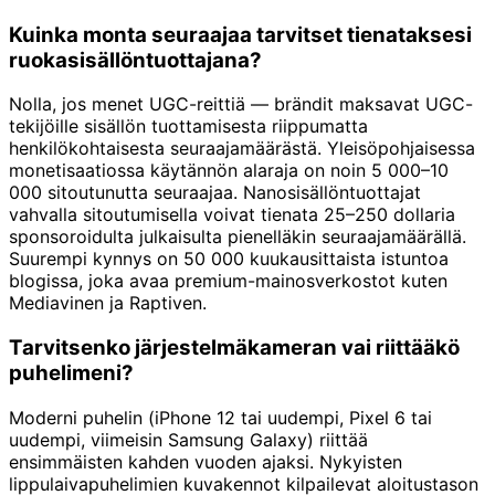
Kuinka monta seuraajaa tarvitset tienataksesi
ruokasisällöntuottajana?
Nolla, jos menet UGC-reittiä — brändit maksavat UGC-
tekijöille sisällön tuottamisesta riippumatta
henkilökohtaisesta seuraajamäärästä. Yleisöpohjaisessa
monetisaatiossa käytännön alaraja on noin 5 000–10
000 sitoutunutta seuraajaa. Nanosisällöntuottajat
vahvalla sitoutumisella voivat tienata 25–250 dollaria
sponsoroidulta julkaisulta pienelläkin seuraajamäärällä.
Suurempi kynnys on 50 000 kuukausittaista istuntoa
blogissa, joka avaa premium-mainosverkostot kuten
Mediavinen ja Raptiven.
Tarvitsenko järjestelmäkameran vai riittääkö
puhelimeni?
Moderni puhelin (iPhone 12 tai uudempi, Pixel 6 tai
uudempi, viimeisin Samsung Galaxy) riittää
ensimmäisten kahden vuoden ajaksi. Nykyisten
lippulaivapuhelimien kuvakennot kilpailevat aloitustason