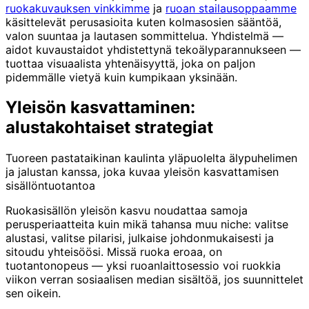
ruokakuvauksen vinkkimme
ja
ruoan stailausoppaamme
käsittelevät perusasioita kuten kolmasosien sääntöä,
valon suuntaa ja lautasen sommittelua. Yhdistelmä —
aidot kuvaustaidot yhdistettynä tekoälyparannukseen —
tuottaa visuaalista yhtenäisyyttä, joka on paljon
pidemmälle vietyä kuin kumpikaan yksinään.
Yleisön kasvattaminen:
alustakohtaiset strategiat
Tuoreen pastataikinan kaulinta yläpuolelta älypuhelimen
ja jalustan kanssa, joka kuvaa yleisön kasvattamisen
sisällöntuotantoa
Ruokasisällön yleisön kasvu noudattaa samoja
perusperiaatteita kuin mikä tahansa muu niche: valitse
alustasi, valitse pilarisi, julkaise johdonmukaisesti ja
sitoudu yhteisöösi. Missä ruoka eroaa, on
tuotantonopeus — yksi ruoanlaittosessio voi ruokkia
viikon verran sosiaalisen median sisältöä, jos suunnittelet
sen oikein.