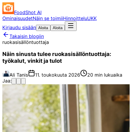
FoodShot AI
Ominaisuudet
Näin se toimii
Hinnoittelu
UKK
Kirjaudu sisään
Aloita
Aloita
Takaisin blogiin
ruokasisällöntuottaja
Näin sinusta tulee ruokasisällöntuottaja:
työkalut, vinkit ja tulot
Ali Tanis
11. toukokuuta 2026
20 min lukuaika
Jaa: