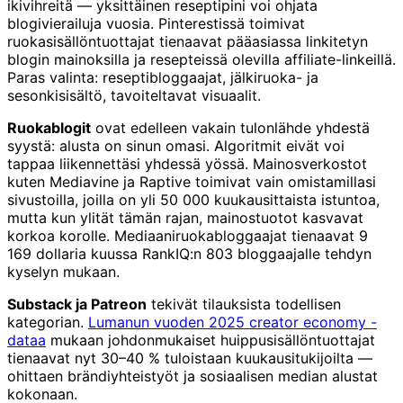
ikivihreitä — yksittäinen reseptipini voi ohjata
blogivierailuja vuosia. Pinterestissä toimivat
ruokasisällöntuottajat tienaavat pääasiassa linkitetyn
blogin mainoksilla ja resepteissä olevilla affiliate-linkeillä.
Paras valinta: reseptibloggaajat, jälkiruoka- ja
sesonkisisältö, tavoiteltavat visuaalit.
Ruokablogit
ovat edelleen vakain tulonlähde yhdestä
syystä: alusta on sinun omasi. Algoritmit eivät voi
tappaa liikennettäsi yhdessä yössä. Mainosverkostot
kuten Mediavine ja Raptive toimivat vain omistamillasi
sivustoilla, joilla on yli 50 000 kuukausittaista istuntoa,
mutta kun ylität tämän rajan, mainostuotot kasvavat
korkoa korolle. Mediaaniruokabloggaajat tienaavat 9
169 dollaria kuussa RankIQ:n 803 bloggaajalle tehdyn
kyselyn mukaan.
Substack ja Patreon
tekivät tilauksista todellisen
kategorian.
Lumanun vuoden 2025 creator economy -
dataa
mukaan johdonmukaiset huippusisällöntuottajat
tienaavat nyt 30–40 % tuloistaan kuukausitukijoilta —
ohittaen brändiyhteistyöt ja sosiaalisen median alustat
kokonaan.