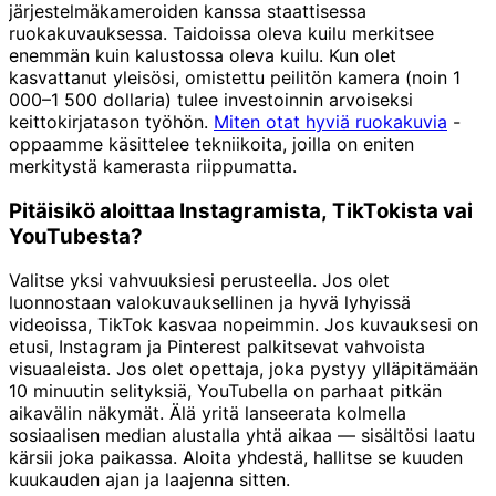
järjestelmäkameroiden kanssa staattisessa
ruokakuvauksessa. Taidoissa oleva kuilu merkitsee
enemmän kuin kalustossa oleva kuilu. Kun olet
kasvattanut yleisösi, omistettu peilitön kamera (noin 1
000–1 500 dollaria) tulee investoinnin arvoiseksi
keittokirjatason työhön.
Miten otat hyviä ruokakuvia
-
oppaamme käsittelee tekniikoita, joilla on eniten
merkitystä kamerasta riippumatta.
Pitäisikö aloittaa Instagramista, TikTokista vai
YouTubesta?
Valitse yksi vahvuuksiesi perusteella. Jos olet
luonnostaan valokuvauksellinen ja hyvä lyhyissä
videoissa, TikTok kasvaa nopeimmin. Jos kuvauksesi on
etusi, Instagram ja Pinterest palkitsevat vahvoista
visuaaleista. Jos olet opettaja, joka pystyy ylläpitämään
10 minuutin selityksiä, YouTubella on parhaat pitkän
aikavälin näkymät. Älä yritä lanseerata kolmella
sosiaalisen median alustalla yhtä aikaa — sisältösi laatu
kärsii joka paikassa. Aloita yhdestä, hallitse se kuuden
kuukauden ajan ja laajenna sitten.