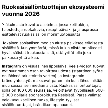
Ruokasisällöntuottajan ekosysteemi
vuonna 2026
Yläkulmasta kuvattu asetelma, jossa keittokirja,
tulostettuja ruokakuvia, reseptipäiväkirja ja espresso
esittelevät ruokasisällön monimuotoisuutta
Jokainen sosiaalisen median alusta palkitsee erilaisesta
sisällöstä. Kun ymmärrät, missä kukin niistä on oikeasti
hyvä, säästät kuukausia siltä, että yrität olla joka
paikassa yhtä aikaa.
Instagram
on visuaalinen lippulaiva. Reels-videot tuovat
nyt suurimman osan tavoittavuudesta (staattinen syöte
on lähinnä arkistointia varten), ja Instagramin
brändiyhteistyöt maksavat paremmin kuin lähes mikään
muu sosiaalisen median alusta. Ruokasisällöntuottajat,
joilla on 100 000 seuraajaa, veloittavat tyypillisesti 500–
2 000 dollaria sponsoroidusta Reelsistä. Paras valinta:
valokuvauksellinen ruoka, lifestyle-tyyliset
sisällöntuottajat, brändikumppanuudet.