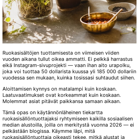
Ruokasisältöjen tuottamisesta on viimeisen viiden
vuoden aikana tullut oikea ammatti. Ei pelkkä harrastus
eikä Instagram-sivuprojekti — vaan ihan aito urapolku,
joka voi tuottaa 50 dollarista kuussa yli 185 000 dollariin
vuodessa sen mukaan, kuinka tosissasi suhtaudut siihen.
Aloittamisen kynnys on matalampi kuin koskaan.
Laatuvaatimukset ovat korkeammat kuin koskaan.
Molemmat asiat pitävät paikkansa samaan aikaan.
Tämä opas on käytännönläheinen tiekartta
ruokasisällöntuottajaksi ryhtymiseen kaikilla sosiaalisen
median alustoilla, joilla on merkitystä vuonna 2026 — ei
pelkästään blogissa. Käymme läpi, mitä
ruokasisällöntuottaja oikeasti tekee, mitkä alustat ja