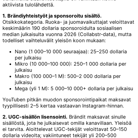
aktiivista tulolähdettä.
1. Brändiyhteistyöt ja sponsoroitu sisältö.
Otsikkokategoria. Ruoka- ja juomavaikuttajat veloittavat
keskimäärin 190 dollaria sponsoroidulta sosiaalisen
median julkaisulta vuonna 2026 (Collabstr-data), mutta
todelliset vaihteluvälit yleisön koon mukaan:
Nano (1 000–10 000 seuraajaa): 25–250 dollaria
per julkaisu
Mikro (10 000–100 000): 250–1 000 dollaria per
julkaisu
Makro (100 000–1 M): 500–2 000 dollaria per
julkaisu
Mega (yli 1 M): 5 000–10 000+ dollaria per julkaisu
YouTuben pitkän muodon sponsorointipaikat maksavat
tyypillisesti 2–5 kertaa vastaavan Instagram-hinnan.
2. UGC-sisällön lisensointi.
Brändit maksavat sinulle
sisällöstä, jota he julkaisevat omilla kanavillaan. Yleisöä
ei tarvita. Aloittelevat UGC-tekijät veloittavat 50–150
dollaria videolta; vakiintuneet tekijät yli 200–500