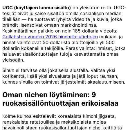
UGC (käyttäjien luoma sisältö)
on yleisötön reitti. UGC-
tekijät eivät julkaise sisältöä omilla sosiaalisen median
tileillään — he tuottavat lyhyitä videoita ja kuvia, jotka
brändit lisensoivat omaan markkinointiinsa.
Keskimääräinen palkkio on noin 185 dollaria videolta
Collabstrin vuoden 2026 hinnoittelutietojen
mukaan, ja
hinnat vaihtelevat 50 dollarista aloittelijoille yli 500
dollariin kokeneille tekijöille. Paras valinta: ihmiset, jotka
haluavat sisällöntuottajan tuloja kasvattamatta omaa
yleisöään.
Sinun ei tarvitse olla jokaisella alustalla. Valitse yksi
kotikenttä, lisää yksi sivualusta ja jätä loput rauhaan,
kunnes sinulla on toimivat järjestelmät skaalautumiseen.
Oman nichen löytäminen: 9
ruokasisällöntuottajan erikoisalaa
Kolme kulhoa esittelevät korealaista kimchi jjigaeta,
ranskalaista ratatouillea ja meksikolaista molea
havainnollistaen ruokasisällöntuottajan niche-keittiöitä