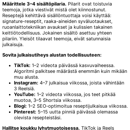
Määrittele 3–4 sisältöpilaria.
Pilarit ovat toistuvia
teemoja, jotka viestivät mistä olet kiinnostunut.
Reseptejä kehittävä sisällöntuottaja voisi käyttää:
signature-reseptit, raaka-aineiden syväluotaukset,
ruoanlaittotekniikan avaukset ja kulissien takainen
keittiötodellisuus. Jokainen sisältö asettuu yhteen
pilariin. Yleisöt tilaavat teemoja, eivät satunnaisia
julkaisuja.
Sovita julkaisutiheys alustan todellisuuteen:
TikTok:
1–2 videota päivässä kasvuvaiheessa.
Algoritmi palkitsee määrästä enemmän kuin mikään
muu alusta.
Instagram:
4–7 julkaisua viikossa, joista vähintään
3 Reelsiä.
YouTube:
1–2 videota viikossa, jos teet pitkää
muotoa, 3–5 Shortsia viikossa.
Blogi:
1–2 SEO-optimoitua reseptijulkaisua viikossa.
Pinterest:
5–15 uutta pinniä päivässä olemassa
olevista resepteistäsi.
Hallitse koukku lyhytmuotoisessa.
TikTok ja Reels