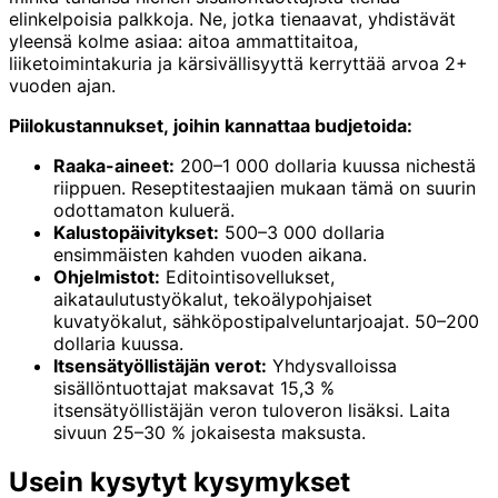
elinkelpoisia palkkoja. Ne, jotka tienaavat, yhdistävät
yleensä kolme asiaa: aitoa ammattitaitoa,
liiketoimintakuria ja kärsivällisyyttä kerryttää arvoa 2+
vuoden ajan.
Piilokustannukset, joihin kannattaa budjetoida:
Raaka-aineet:
200–1 000 dollaria kuussa nichestä
riippuen. Reseptitestaajien mukaan tämä on suurin
odottamaton kuluerä.
Kalustopäivitykset:
500–3 000 dollaria
ensimmäisten kahden vuoden aikana.
Ohjelmistot:
Editointisovellukset,
aikataulutustyökalut, tekoälypohjaiset
kuvatyökalut, sähköpostipalveluntarjoajat. 50–200
dollaria kuussa.
Itsensätyöllistäjän verot:
Yhdysvalloissa
sisällöntuottajat maksavat 15,3 %
itsensätyöllistäjän veron tuloveron lisäksi. Laita
sivuun 25–30 % jokaisesta maksusta.
Usein kysytyt kysymykset