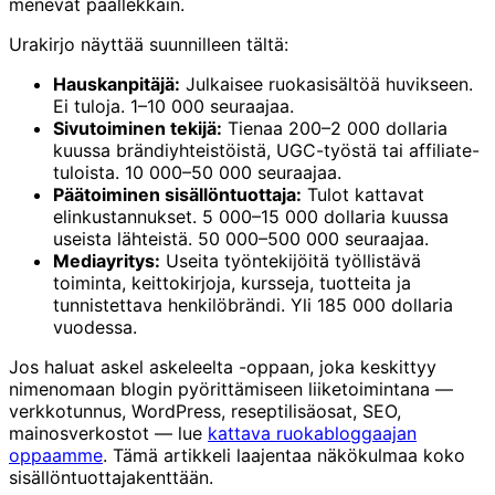
menevät päällekkäin.
Urakirjo näyttää suunnilleen tältä:
Hauskanpitäjä:
Julkaisee ruokasisältöä huvikseen.
Ei tuloja. 1–10 000 seuraajaa.
Sivutoiminen tekijä:
Tienaa 200–2 000 dollaria
kuussa brändiyhteistöistä, UGC-työstä tai affiliate-
tuloista. 10 000–50 000 seuraajaa.
Päätoiminen sisällöntuottaja:
Tulot kattavat
elinkustannukset. 5 000–15 000 dollaria kuussa
useista lähteistä. 50 000–500 000 seuraajaa.
Mediayritys:
Useita työntekijöitä työllistävä
toiminta, keittokirjoja, kursseja, tuotteita ja
tunnistettava henkilöbrändi. Yli 185 000 dollaria
vuodessa.
Jos haluat askel askeleelta -oppaan, joka keskittyy
nimenomaan blogin pyörittämiseen liiketoimintana —
verkkotunnus, WordPress, reseptilisäosat, SEO,
mainosverkostot — lue
kattava ruokabloggaajan
oppaamme
. Tämä artikkeli laajentaa näkökulmaa koko
sisällöntuottajakenttään.