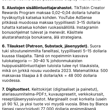
5. Alustojen sisällöntuottajarahastot.
TikTokin Creator
Rewards Program maksaa 0,02–0,04 dollaria tuhatta
hyväksyttyä katselua kohden. YouTube AdSense
pitkässä muodossa maksaa tyypillisesti 3–15 dollaria
tuhatta katselua kohden ruokasisällöllä. Instagramin
bonusohjelmat tulevat ja menevät. Käsittele
alustarahastoja bonuksena, älä strategiana.
6. Tilaukset (Patreon, Substack, jäsenyydet).
Suora
tuki sitoutuneimmilta faneiltasi, tyypillisesti 5–15 dollaria
kuussa tilaajalta. Tämä on nopeimmin kasvava
tulokategoria — 30–40 % johdonmukaisten
huippusisällöntuottajien tuloista tulee nyt tilauksista,
mikä on jyrkkä nousu vuodesta 2023. Matematiikka: 500
maksavaa tilaajaa á 8 dollaria/kk = 48 000 dollaria
vuodessa.
7. Digituotteet.
Keittokirjat (digitaaliset ja painetut),
ateriasuunnitelma-PDF:t, kuvauspresetit, verkkokurssit,
reseptijäsenyyssivustot. Marginaalit ovat korkeita (usein
yli 90 %), ja yksi tuote voi myydä vuosia. Bites by Bianca
tienasi raportoidusti 77 000 dollaria ensimmäisenä