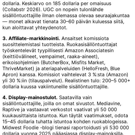
dollaria. Keskiarvo on 185 dollaria per omaisuus
(Collabstr 2026). UGC on nopein tulonlähde
sisällöntuottajille ilman olemassa olevaa seuraajakuntaa
— monet alkavat tienata 30–60 päivän kuluessa siitä,
kun aloittavat yhteydenotot.
3. Affiliate-markkinointi.
Ansaitset komissiota
suosittelemistasi tuotteista. Ruokasisällöntuottajat
työskentelevät tyypillisesti Amazon Associatesin
(keittiövälineet, vempaimet, raaka-aineet),
erikoisohjelmien (ButcherBox, Misfits Market,
ThriveMarket) ja ateriapalveluiden (HelloFresh, Blue
Apron) kanssa. Komissiot vaihtelevat 3 %:sta (Amazon)
yli 30 %:iin (tilauspalvelut). Realistinen tulo: 200–5 000+
dollaria kuussa vakiintuneille sisällöntuottajille.
4. Display-mainostulot.
Saatavilla vain
sisällöntuottajille, joilla on omat sivustot. Mediavine,
Raptive ja vastaavat verkostot vaativat yli 50 000
kuukausittaista istuntoa. Kun täytät vaatimukset, odota
15–45 dollaria tuhatta istuntoa kohden ruokablogeissa.
Midwest Foodie -blogi tienasi raportoidusti yli 530 000
dollaria vuonna 2025 pääasiassa display-mainoksilla.