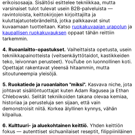
erikoisosaaja. Sisältösi esittelee tekniikkaa, mutta
varsinaiset tulot tulevat usein B2B-palveluista —
ravintoloista, keittokirjojen kirjoittajilta ja
kuluttajatuotebrändeiltä, jotka palkkaavat sinut
kuvaamaan tuotteitaan. Katso
ruokakuvaajan urapolun
ja
kaupallisen ruokakuvauksen
oppaat tähän reittiin
tarkemmin.
4. Ruoanlaitto-opastukset.
Vaiheittaista opetusta, usein
tekniikkapainotteista (veitsenkäyttötaidot, kastikkeiden
teko, leivonnan perusteet). YouTube on luonnollinen koti.
Opettajat rakentavat yleensä hitaammin, mutta
sitoutuneempia yleisöjä.
5. Ruokatiede ja ruoanlaiton "miksi".
Kasvava niche, jota
johtavat sisällöntuottajat kuten Adam Ragusea ja Ethan
Chlebowski. Selität tekniikoiden takana olevaa kemiaa,
historiaa ja perusteluja sen sijaan, että vain
demonstroisit niitä. Korkea älyllinen kynnys, vähän
kilpailua.
6. Kulttuuri- ja aluekohtainen keittiö.
Yhden keittiön
fokus — autenttiset sichuanilaiset reseptit, filippiiniläinen