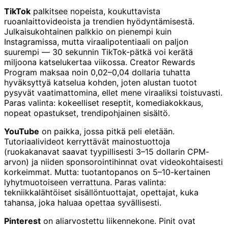
TikTok
palkitsee nopeista, koukuttavista
ruoanlaittovideoista ja trendien hyödyntämisestä.
Julkaisukohtainen palkkio on pienempi kuin
Instagramissa, mutta viraalipotentiaali on paljon
suurempi — 30 sekunnin TikTok-pätkä voi kerätä
miljoona katselukertaa viikossa. Creator Rewards
Program maksaa noin 0,02–0,04 dollaria tuhatta
hyväksyttyä katselua kohden, joten alustan tuotot
pysyvät vaatimattomina, ellet mene viraaliksi toistuvasti.
Paras valinta: kokeelliset reseptit, komediakokkaus,
nopeat opastukset, trendipohjainen sisältö.
YouTube
on paikka, jossa pitkä peli eletään.
Tutoriaalivideot kerryttävät mainostuottoja
(ruokakanavat saavat tyypillisesti 3–15 dollarin CPM-
arvon) ja niiden sponsorointihinnat ovat videokohtaisesti
korkeimmat. Mutta: tuotantopanos on 5–10-kertainen
lyhytmuotoiseen verrattuna. Paras valinta:
tekniikkalähtöiset sisällöntuottajat, opettajat, kuka
tahansa, joka haluaa opettaa syvällisesti.
Pinterest
on aliarvostettu liikennekone. Pinit ovat