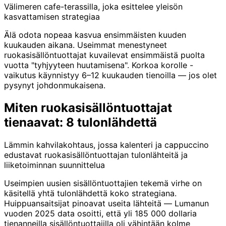
Välimeren cafe-terassilla, joka esittelee yleisön
kasvattamisen strategiaa
Älä odota nopeaa kasvua ensimmäisten kuuden
kuukauden aikana. Useimmat menestyneet
ruokasisällöntuottajat kuvailevat ensimmäistä puolta
vuotta "tyhjyyteen huutamisena". Korkoa korolle -
vaikutus käynnistyy 6–12 kuukauden tienoilla — jos olet
pysynyt johdonmukaisena.
Miten ruokasisällöntuottajat
tienaavat: 8 tulonlähdettä
Lämmin kahvilakohtaus, jossa kalenteri ja cappuccino
edustavat ruokasisällöntuottajan tulonlähteitä ja
liiketoiminnan suunnittelua
Useimpien uusien sisällöntuottajien tekemä virhe on
käsitellä yhtä tulonlähdettä koko strategiana.
Huippuansaitsijat pinoavat useita lähteitä — Lumanun
vuoden 2025 data osoitti, että yli 185 000 dollaria
tienanneilla sisällöntuottajilla oli vähintään kolme