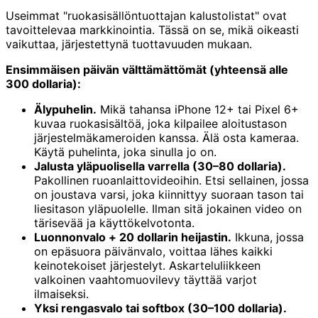
Useimmat "ruokasisällöntuottajan kalustolistat" ovat
tavoittelevaa markkinointia. Tässä on se, mikä oikeasti
vaikuttaa, järjestettynä tuottavuuden mukaan.
Ensimmäisen päivän välttämättömät (yhteensä alle
300 dollaria):
Älypuhelin.
Mikä tahansa iPhone 12+ tai Pixel 6+
kuvaa ruokasisältöä, joka kilpailee aloitustason
järjestelmäkameroiden kanssa. Älä osta kameraa.
Käytä puhelinta, joka sinulla jo on.
Jalusta yläpuolisella varrella (30–80 dollaria).
Pakollinen ruoanlaittovideoihin. Etsi sellainen, jossa
on joustava varsi, joka kiinnittyy suoraan tason tai
liesitason yläpuolelle. Ilman sitä jokainen video on
tärisevää ja käyttökelvotonta.
Luonnonvalo + 20 dollarin heijastin.
Ikkuna, jossa
on epäsuora päivänvalo, voittaa lähes kaikki
keinotekoiset järjestelyt. Askarteluliikkeen
valkoinen vaahtomuovilevy täyttää varjot
ilmaiseksi.
Yksi rengasvalo tai softbox (30–100 dollaria).