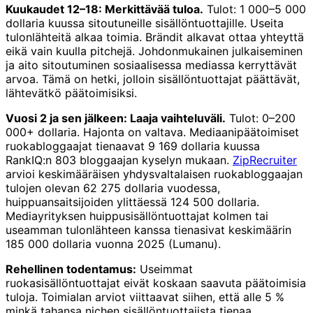
Kuukaudet 12–18: Merkittävää tuloa.
Tulot: 1 000–5 000
dollaria kuussa sitoutuneille sisällöntuottajille. Useita
tulonlähteitä alkaa toimia. Brändit alkavat ottaa yhteyttä
eikä vain kuulla pitchejä. Johdonmukainen julkaiseminen
ja aito sitoutuminen sosiaalisessa mediassa kerryttävät
arvoa. Tämä on hetki, jolloin sisällöntuottajat päättävät,
lähtevätkö päätoimisiksi.
Vuosi 2 ja sen jälkeen: Laaja vaihteluväli.
Tulot: 0–200
000+ dollaria. Hajonta on valtava. Mediaanipäätoimiset
ruokabloggaajat tienaavat 9 169 dollaria kuussa
RankIQ:n 803 bloggaajan kyselyn mukaan.
ZipRecruiter
arvioi keskimääräisen yhdysvaltalaisen ruokabloggaajan
tulojen olevan 62 275 dollaria vuodessa,
huippuansaitsijoiden ylittäessä 124 500 dollaria.
Mediayrityksen huippusisällöntuottajat kolmen tai
useamman tulonlähteen kanssa tienasivat keskimäärin
185 000 dollaria vuonna 2025 (Lumanu).
Rehellinen todentamus:
Useimmat
ruokasisällöntuottajat eivät koskaan saavuta päätoimisia
tuloja. Toimialan arviot viittaavat siihen, että alle 5 %
minkä tahansa nichen sisällöntuottajista tienaa