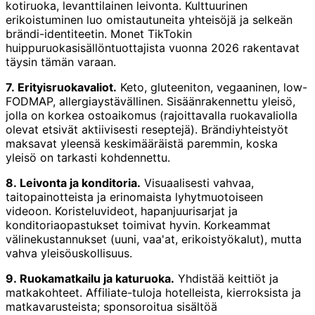
kotiruoka, levanttilainen leivonta. Kulttuurinen
erikoistuminen luo omistautuneita yhteisöjä ja selkeän
brändi-identiteetin. Monet TikTokin
huippuruokasisällöntuottajista vuonna 2026 rakentavat
täysin tämän varaan.
7. Erityisruokavaliot.
Keto, gluteeniton, vegaaninen, low-
FODMAP, allergiaystävällinen. Sisäänrakennettu yleisö,
jolla on korkea ostoaikomus (rajoittavalla ruokavaliolla
olevat etsivät aktiivisesti reseptejä). Brändiyhteistyöt
maksavat yleensä keskimääräistä paremmin, koska
yleisö on tarkasti kohdennettu.
8. Leivonta ja konditoria.
Visuaalisesti vahvaa,
taitopainotteista ja erinomaista lyhytmuotoiseen
videoon. Koristeluvideot, hapanjuurisarjat ja
konditoriaopastukset toimivat hyvin. Korkeammat
välinekustannukset (uuni, vaa'at, erikoistyökalut), mutta
vahva yleisöuskollisuus.
9. Ruokamatkailu ja katuruoka.
Yhdistää keittiöt ja
matkakohteet. Affiliate-tuloja hotelleista, kierroksista ja
matkavarusteista; sponsoroitua sisältöä