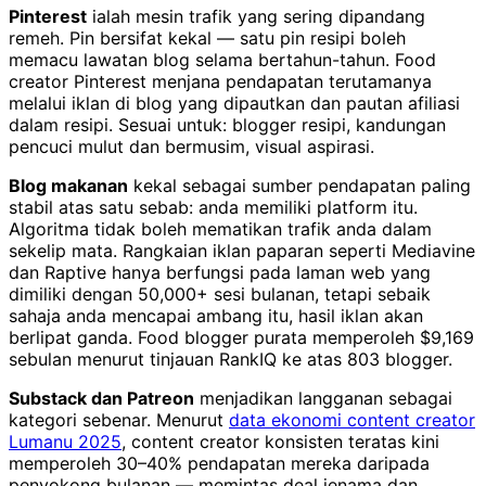
Pinterest
ialah mesin trafik yang sering dipandang
remeh. Pin bersifat kekal — satu pin resipi boleh
memacu lawatan blog selama bertahun-tahun. Food
creator Pinterest menjana pendapatan terutamanya
melalui iklan di blog yang dipautkan dan pautan afiliasi
dalam resipi. Sesuai untuk: blogger resipi, kandungan
pencuci mulut dan bermusim, visual aspirasi.
Blog makanan
kekal sebagai sumber pendapatan paling
stabil atas satu sebab: anda memiliki platform itu.
Algoritma tidak boleh mematikan trafik anda dalam
sekelip mata. Rangkaian iklan paparan seperti Mediavine
dan Raptive hanya berfungsi pada laman web yang
dimiliki dengan 50,000+ sesi bulanan, tetapi sebaik
sahaja anda mencapai ambang itu, hasil iklan akan
berlipat ganda. Food blogger purata memperoleh $9,169
sebulan menurut tinjauan RankIQ ke atas 803 blogger.
Substack dan Patreon
menjadikan langganan sebagai
kategori sebenar. Menurut
data ekonomi content creator
Lumanu 2025
, content creator konsisten teratas kini
memperoleh 30–40% pendapatan mereka daripada
penyokong bulanan — memintas deal jenama dan