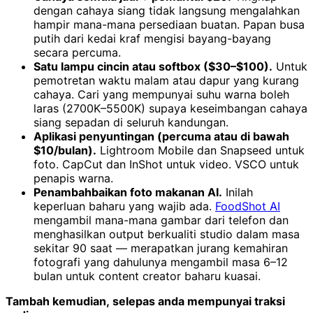
dengan cahaya siang tidak langsung mengalahkan
hampir mana-mana persediaan buatan. Papan busa
putih dari kedai kraf mengisi bayang-bayang
secara percuma.
Satu lampu cincin atau softbox ($30–$100).
Untuk
pemotretan waktu malam atau dapur yang kurang
cahaya. Cari yang mempunyai suhu warna boleh
laras (2700K–5500K) supaya keseimbangan cahaya
siang sepadan di seluruh kandungan.
Aplikasi penyuntingan (percuma atau di bawah
$10/bulan).
Lightroom Mobile dan Snapseed untuk
foto. CapCut dan InShot untuk video. VSCO untuk
penapis warna.
Penambahbaikan foto makanan AI.
Inilah
keperluan baharu yang wajib ada.
FoodShot AI
mengambil mana-mana gambar dari telefon dan
menghasilkan output berkualiti studio dalam masa
sekitar 90 saat — merapatkan jurang kemahiran
fotografi yang dahulunya mengambil masa 6–12
bulan untuk content creator baharu kuasai.
Tambah kemudian, selepas anda mempunyai traksi