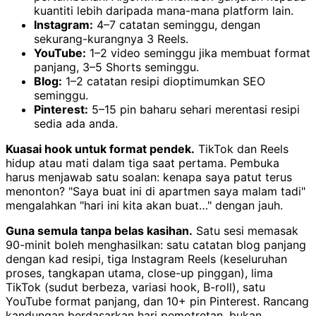
kuantiti lebih daripada mana-mana platform lain.
Instagram:
4–7 catatan seminggu, dengan
sekurang-kurangnya 3 Reels.
YouTube:
1–2 video seminggu jika membuat format
panjang, 3–5 Shorts seminggu.
Blog:
1–2 catatan resipi dioptimumkan SEO
seminggu.
Pinterest:
5–15 pin baharu sehari merentasi resipi
sedia ada anda.
Kuasai hook untuk format pendek.
TikTok dan Reels
hidup atau mati dalam tiga saat pertama. Pembuka
harus menjawab satu soalan: kenapa saya patut terus
menonton? "Saya buat ini di apartmen saya malam tadi"
mengalahkan "hari ini kita akan buat…" dengan jauh.
Guna semula tanpa belas kasihan.
Satu sesi memasak
90-minit boleh menghasilkan: satu catatan blog panjang
dengan kad resipi, tiga Instagram Reels (keseluruhan
proses, tangkapan utama, close-up pinggan), lima
TikTok (sudut berbeza, variasi hook, B-roll), satu
YouTube format panjang, dan 10+ pin Pinterest. Rancang
kandungan berdasarkan hari pemotretan, bukan