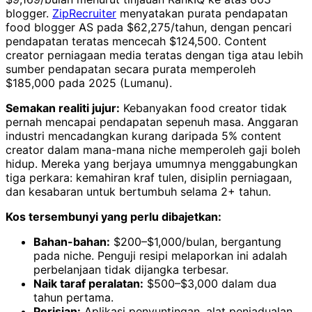
blogger.
ZipRecruiter
menyatakan purata pendapatan
food blogger AS pada $62,275/tahun, dengan pencari
pendapatan teratas mencecah $124,500. Content
creator perniagaan media teratas dengan tiga atau lebih
sumber pendapatan secara purata memperoleh
$185,000 pada 2025 (Lumanu).
Semakan realiti jujur:
Kebanyakan food creator tidak
pernah mencapai pendapatan sepenuh masa. Anggaran
industri mencadangkan kurang daripada 5% content
creator dalam mana-mana niche memperoleh gaji boleh
hidup. Mereka yang berjaya umumnya menggabungkan
tiga perkara: kemahiran kraf tulen, disiplin perniagaan,
dan kesabaran untuk bertumbuh selama 2+ tahun.
Kos tersembunyi yang perlu dibajetkan:
Bahan-bahan:
$200–$1,000/bulan, bergantung
pada niche. Penguji resipi melaporkan ini adalah
perbelanjaan tidak dijangka terbesar.
Naik taraf peralatan:
$500–$3,000 dalam dua
tahun pertama.
Perisian:
Aplikasi penyuntingan, alat penjadualan,