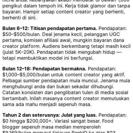
pengikut dalam tempoh ini. Kerja tidak glamor dan tanpa
bayaran. Hampir setiap content creator yang berhenti,
berhenti di sini.
Bulan 6–12: Titisan pendapatan pertama.
Pendapatan:
$50–$500/bulan. Deal jenama kecil, pelanggan UGC
pertama, komisen afiliasi awal, mungkin bayaran dana
creator platform. Audiens berkembang tetapi masih kecil
(julat 5K–20K). Pendapatan tidak mengubah hidup —
tetapi membuktikan model ini berfungsi.
Bulan 12–18: Pendapatan bermakna.
Pendapatan:
$1,000–$5,000/bulan untuk content creator yang aktif.
Pelbagai sumber pendapatan mula muncul. Jenama mula
menghubungi anda dan bukan sekadar dihubungi.
Catatan konsisten dan penglibatan tulen di media sosial
bertambah. Inilah masanya content creator memutuskan
sama ada mahu menjadi sepenuh masa.
Tahun 2 dan seterusnya: Julat yang luas.
Pendapatan:
$0 hingga $200,000+. Variasi sangat besar. Food
blogger sepenuh masa median memperoleh
$9,169/bulan menurut tinjauan RankIQ ke atas 803