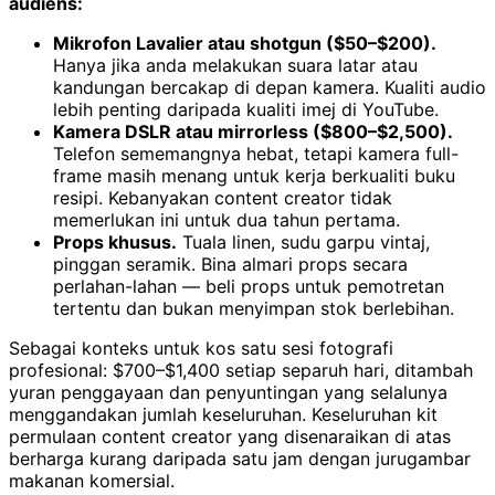
audiens:
Mikrofon Lavalier atau shotgun ($50–$200).
Hanya jika anda melakukan suara latar atau
kandungan bercakap di depan kamera. Kualiti audio
lebih penting daripada kualiti imej di YouTube.
Kamera DSLR atau mirrorless ($800–$2,500).
Telefon sememangnya hebat, tetapi kamera full-
frame masih menang untuk kerja berkualiti buku
resipi. Kebanyakan content creator tidak
memerlukan ini untuk dua tahun pertama.
Props khusus.
Tuala linen, sudu garpu vintaj,
pinggan seramik. Bina almari props secara
perlahan-lahan — beli props untuk pemotretan
tertentu dan bukan menyimpan stok berlebihan.
Sebagai konteks untuk kos satu sesi fotografi
profesional: $700–$1,400 setiap separuh hari, ditambah
yuran penggayaan dan penyuntingan yang selalunya
menggandakan jumlah keseluruhan. Keseluruhan kit
permulaan content creator yang disenaraikan di atas
berharga kurang daripada satu jam dengan jurugambar
makanan komersial.