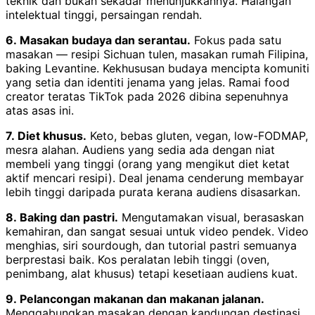
teknik dan bukan sekadar menunjukkannya. Halangan
intelektual tinggi, persaingan rendah.
6. Masakan budaya dan serantau.
Fokus pada satu
masakan — resipi Sichuan tulen, masakan rumah Filipina,
baking Levantine. Kekhususan budaya mencipta komuniti
yang setia dan identiti jenama yang jelas. Ramai food
creator teratas TikTok pada 2026 dibina sepenuhnya
atas asas ini.
7. Diet khusus.
Keto, bebas gluten, vegan, low-FODMAP,
mesra alahan. Audiens yang sedia ada dengan niat
membeli yang tinggi (orang yang mengikut diet ketat
aktif mencari resipi). Deal jenama cenderung membayar
lebih tinggi daripada purata kerana audiens disasarkan.
8. Baking dan pastri.
Mengutamakan visual, berasaskan
kemahiran, dan sangat sesuai untuk video pendek. Video
menghias, siri sourdough, dan tutorial pastri semuanya
berprestasi baik. Kos peralatan lebih tinggi (oven,
penimbang, alat khusus) tetapi kesetiaan audiens kuat.
9. Pelancongan makanan dan makanan jalanan.
Menggabungkan masakan dengan kandungan destinasi.