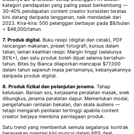
kategori pendapatan yang paling pesat berkembang —
30–40% pendapatan content creator konsisten teratas
kini datang daripada langganan, naik mendadak dari
2023. Kira-kira: 500 pelanggan berbayar pada $8/bulan
= $48,000/tahun.
7. Produk digital.
Buku resipi (digital dan cetak), PDF
rancangan makanan, preset fotografi, kursus dalam
talian, laman keahlian resipi. Margin tinggi (selalunya
90%+), dan satu produk boleh dijual selama bertahun-
tahun. Bites by Bianca dilaporkan mencapai $77,000
dalam tahun sepenuh masa pertamanya, kebanyakannya
daripada produk digital.
8. Produk fizikal dan pelanjutan jenama.
Tahap
kelulusan. Barisan sos, kerjasama peralatan masak, snek
dibungkus, jenama peralatan dapur. Memerlukan modal,
pengetahuan rantaian bekalan, dan skala audiens —
tetapi mengarah penilaian tertinggi apabila content
creator berjaya membina perniagaan produk.
Satu trend yang membentuk semula segalanya: kontrak
berasaskan prestasi kini muncul dalam 68% deal