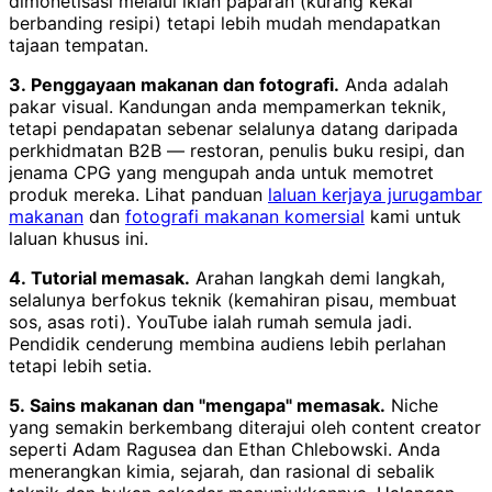
dimonetisasi melalui iklan paparan (kurang kekal
berbanding resipi) tetapi lebih mudah mendapatkan
tajaan tempatan.
3. Penggayaan makanan dan fotografi.
Anda adalah
pakar visual. Kandungan anda mempamerkan teknik,
tetapi pendapatan sebenar selalunya datang daripada
perkhidmatan B2B — restoran, penulis buku resipi, dan
jenama CPG yang mengupah anda untuk memotret
produk mereka. Lihat panduan
laluan kerjaya jurugambar
makanan
dan
fotografi makanan komersial
kami untuk
laluan khusus ini.
4. Tutorial memasak.
Arahan langkah demi langkah,
selalunya berfokus teknik (kemahiran pisau, membuat
sos, asas roti). YouTube ialah rumah semula jadi.
Pendidik cenderung membina audiens lebih perlahan
tetapi lebih setia.
5. Sains makanan dan "mengapa" memasak.
Niche
yang semakin berkembang diterajui oleh content creator
seperti Adam Ragusea dan Ethan Chlebowski. Anda
menerangkan kimia, sejarah, dan rasional di sebalik