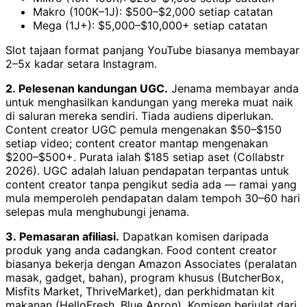
Makro (100K–1J): $500–$2,000 setiap catatan
Mega (1J+): $5,000–$10,000+ setiap catatan
Slot tajaan format panjang YouTube biasanya membayar
2–5x kadar setara Instagram.
2. Pelesenan kandungan UGC.
Jenama membayar anda
untuk menghasilkan kandungan yang mereka muat naik
di saluran mereka sendiri. Tiada audiens diperlukan.
Content creator UGC pemula mengenakan $50–$150
setiap video; content creator mantap mengenakan
$200–$500+. Purata ialah $185 setiap aset (Collabstr
2026). UGC adalah laluan pendapatan terpantas untuk
content creator tanpa pengikut sedia ada — ramai yang
mula memperoleh pendapatan dalam tempoh 30–60 hari
selepas mula menghubungi jenama.
3. Pemasaran afiliasi.
Dapatkan komisen daripada
produk yang anda cadangkan. Food content creator
biasanya bekerja dengan Amazon Associates (peralatan
masak, gadget, bahan), program khusus (ButcherBox,
Misfits Market, ThriveMarket), dan perkhidmatan kit
makanan (HelloFresh, Blue Apron). Komisen berjulat dari