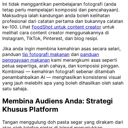
Ini tidak menggantikan pembelajaran fotografi (anda
tetap perlu mempelajari komposisi dan pencahayaan).
Maksudnya ialah kandungan anda boleh kelihatan
profesional dari catatan pertama dan bukannya catatan
ke-100. Lihat
FoodShot untuk content creator
untuk
melihat cara content creator menggunakannya di
Instagram, TikTok, Pinterest, dan blog resipi.
Jika anda ingin membina kemahiran asas secara selari,
panduan
tip fotografi makanan
dan
panduan
penggayaan makanan
kami merangkumi asas seperti
petua sepertiga, arah cahaya, dan komposisi pinggan.
Kombinasi — kemahiran fotografi sebenar ditambah
penambahbaikan AI — menghasilkan konsistensi visual
yang jauh melebihi apa yang boleh dihasilkan oleh salah
satu sahaja.
Membina Audiens Anda: Strategi
Khusus Platform
Tangan menggulung doh pasta segar yang dirakam dari
atas oleh telefon pintar di tripod menunjukkan