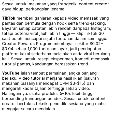
Sesuai untuk: makanan yang fotogenik, content creator
gaya hidup, perkongsian jenama.
TikTok
memberi ganjaran kepada video memasak yang
pantas dan bermula dengan hook serta trend-jacking.
Bayaran setiap catatan lebih rendah daripada Instagram,
tetapi potensi viral jauh lebih tinggi — klip TikTok 30
saat boleh mencapai sejuta tontonan dalam seminggu.
Creator Rewards Program membayar sekitar $0.02–
$0.04 setiap 1,000 tontonan layak, jadi pendapatan
platform kekal sederhana melainkan anda viral berulang
kali. Sesuai untuk: resepi eksperimen, komedi-memasak,
tutorial pantas, kandungan berasaskan trend.
YouTube
ialah tempat permainan jangka panjang
berlaku. Video tutorial menjana hasil iklan (saluran
makanan biasanya mendapat CPM $3–$15) dan
mengarah kadar tajaan tertinggi setiap video.
Halangannya: usaha produksi 5–10x lebih tinggi
berbanding kandungan pendek. Sesuai untuk: content
creator berfokus teknik, pendidik, sesiapa yang mahu
mengajar secara mendalam.