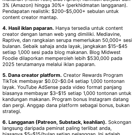
3% (Amazon) hingga 30%+ (perkhidmatan langganan).
Pendapatan realistik: $200–$5,000+ sebulan untuk
content creator mantap.
4. Hasil iklan paparan.
Hanya tersedia untuk content
creator dengan laman web yang dimiliki. Mediavine,
Raptive, dan rangkaian serupa memerlukan 50,000+ sesi
bulanan. Sebaik sahaja anda layak, jangkakan $15–$45
setiap 1,000 sesi pada blog makanan. Blog Midwest
Foodie dilaporkan memperoleh lebih $530,000 pada
2025 terutamanya melalui iklan paparan.
5. Dana creator platform.
Creator Rewards Program
TikTok membayar $0.02–$0.04 setiap 1,000 tontonan
layak. YouTube AdSense pada video format panjang
biasanya membayar $3–$15 setiap 1,000 tontonan untuk
kandungan makanan. Program bonus Instagram datang
dan pergi. Anggap dana platform sebagai bonus, bukan
strategi.
6. Langganan (Patreon, Substack, keahlian).
Sokongan
langsung daripada peminat paling terlibat anda,
biasanya $5–$15/bulan setiap pelanggan. Ini adalah