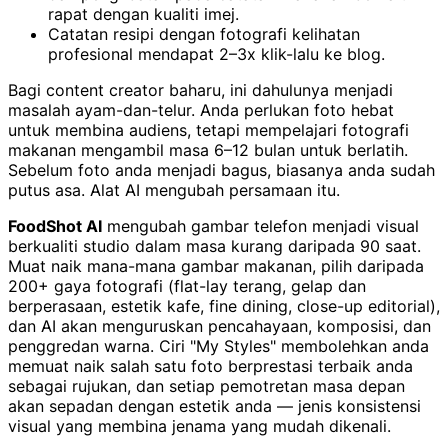
rapat dengan kualiti imej.
Catatan resipi dengan fotografi kelihatan
profesional mendapat 2–3x klik-lalu ke blog.
Bagi content creator baharu, ini dahulunya menjadi
masalah ayam-dan-telur. Anda perlukan foto hebat
untuk membina audiens, tetapi mempelajari fotografi
makanan mengambil masa 6–12 bulan untuk berlatih.
Sebelum foto anda menjadi bagus, biasanya anda sudah
putus asa. Alat AI mengubah persamaan itu.
FoodShot AI
mengubah gambar telefon menjadi visual
berkualiti studio dalam masa kurang daripada 90 saat.
Muat naik mana-mana gambar makanan, pilih daripada
200+ gaya fotografi (flat-lay terang, gelap dan
berperasaan, estetik kafe, fine dining, close-up editorial),
dan AI akan menguruskan pencahayaan, komposisi, dan
penggredan warna. Ciri "My Styles" membolehkan anda
memuat naik salah satu foto berprestasi terbaik anda
sebagai rujukan, dan setiap pemotretan masa depan
akan sepadan dengan estetik anda — jenis konsistensi
visual yang membina jenama yang mudah dikenali.