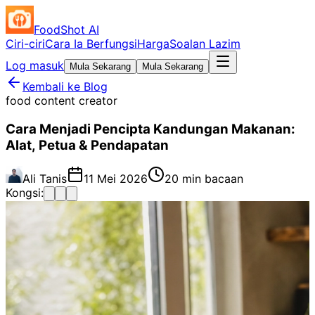
FoodShot AI
Ciri-ciri
Cara Ia Berfungsi
Harga
Soalan Lazim
Log masuk
Mula Sekarang
Mula Sekarang
Kembali ke Blog
food content creator
Cara Menjadi Pencipta Kandungan Makanan:
Alat, Petua & Pendapatan
Ali Tanis
11 Mei 2026
20 min bacaan
Kongsi: