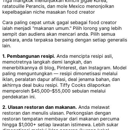
Tiga mangkuk menunjukkan kimchi jjigae Korea,
ratatouille Perancis, dan mole Mexico menonjolkan
kepelbagaian niche masakan food creator
Cara paling cepat untuk gagal sebagai food creator
ialah menjadi "makanan umum." Pilih lorong yang lebih
sempit dan audiens akan mencari anda. Pilih semua
perkara, anda terpaksa bersaing dengan setiap generalis
lain.
1. Pembangunan resipi.
Anda mencipta resipi asli,
memotretnya langkah demi langkah, dan
menerbitkannya di blog, Pinterest, dan Instagram. Model
paling menguntungkan — resipi dimonetisasi melalui
iklan, peralatan dapur afiliasi, deal jenama bahan, dan
akhirnya deal buku resipi. Tiffy Cooks dilaporkan
memperoleh $45,000–$55,000 sebulan melalui
pendekatan ini.
2. Ulasan restoran dan makanan.
Anda melawat
restoran dan menulis ulasan. Perkongsian dengan
restoran tempatan membayar dari makanan percuma
hingga $1,000+ setiap lawatan istimewa. Lebih sukar