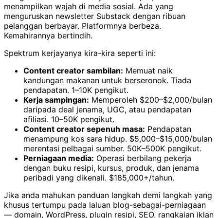
menampilkan wajah di media sosial. Ada yang
menguruskan newsletter Substack dengan ribuan
pelanggan berbayar. Platformnya berbeza.
Kemahirannya bertindih.
Spektrum kerjayanya kira-kira seperti ini:
Content creator sambilan:
Memuat naik
kandungan makanan untuk berseronok. Tiada
pendapatan. 1–10K pengikut.
Kerja sampingan:
Memperoleh $200–$2,000/bulan
daripada deal jenama, UGC, atau pendapatan
afiliasi. 10–50K pengikut.
Content creator sepenuh masa:
Pendapatan
menampung kos sara hidup. $5,000–$15,000/bulan
merentasi pelbagai sumber. 50K–500K pengikut.
Perniagaan media:
Operasi berbilang pekerja
dengan buku resipi, kursus, produk, dan jenama
peribadi yang dikenali. $185,000+/tahun.
Jika anda mahukan panduan langkah demi langkah yang
khusus tertumpu pada laluan blog-sebagai-perniagaan
— domain, WordPress, plugin resipi, SEO, rangkaian iklan