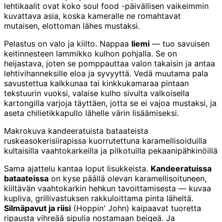
lehtikaalit ovat koko soul food -päivällisen vaikeimmin
kuvattava asia, koska kameralle ne romahtavat
mutaisen, elottoman lähes mustaksi.
Pelastus on valo ja kiilto. Nappaa
liemi
— tuo savuisen
keitinnesteen lammikko kulhon pohjalla. Se on
heijastava, joten se pomppauttaa valon takaisin ja antaa
lehtivihanneksille eloa ja syvyyttä. Vedä muutama pala
savustettua kalkkunaa tai kinkkukamaraa pintaan
tekstuurin vuoksi, valaise kulho sivulta valkoisella
kartongilla varjoja täyttäen, jotta se ei vajoa mustaksi, ja
aseta chilietikkapullo lähelle värin lisäämiseksi.
Makrokuva kandeeratuista bataateista
ruskeasokerisiirapissa kuorrutettuna karamellisoiduilla
kultaisilla vaahtokarkeilla ja pilkotuilla pekaanipähkinöillä
Sama ajattelu kantaa loput lisukkeista.
Kandeeratuissa
bataateissa
on kyse päällä olevan karamellisoituneen,
kiiltävän vaahtokarkin hehkun tavoittamisesta — kuvaa
kupliva, grillivastuksen rakkuloittama pinta läheltä.
Silmäpavut ja riisi
(Hoppin' John) kaipaavat tuoretta
ripausta vihreää sipulia nostamaan beigeä. Ja