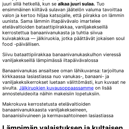
juuri sillä hetkellä, kun se
alkaa juuri sulaa.
Tuo
ensimmäinen kiiltävä sulavan jäätelön valuma tavoittaa
valon ja kertoo hiljaa katsojalle, että piirakka on lämmin
uunista. Sama lämmin iltapäivävalo imartelee
etelävaltioiden bataattipiirakkaa, vaniljakekseillä
kerrostettua banaanivanukasta ja tuhtia siivua
kuivakakkua — jälkiruokia, jotka päättävät jokaisen soul
food -päivällisen.
Siivu bataattipiirakkaa banaanivanukaskulhon vieressä
vaniljakekseillä lämpimässä iltapäivävalossa
Banaanivanukas ansaitsee oman lähikuvansa: tarjoiltuna
kirkkaassa lasiastiassa nuo vanukas-, banaani- ja
vaniljakeksikerrokset luetaan välittömästi, kun kuvaat ne
sivulta.
Jälkiruokien kuvausoppaassamme
on lisää
annosteluideoita näihin makeisiin lopetuksiin.
Makrokuva kerrostetusta etelävaltioiden
banaanivanukkaasta vaniljakekseineen,
banaanisiivuineen ja kermavaahtoineen lasiastiassa
Lämpimän valaistuksen ja kultaisen