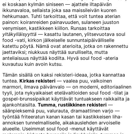
ei koskaan kylmän siniseen — ajattele iltapäivän
ikkunavaloa, sellaista joka saa maissileivän kuoren
hehkumaan. Tuhti tarkoittaa, että voit tuntea aterian
painon: koiranreiden painavuuden, sulaneen juuston
venymisen, kastikkeen kiillon. Runsas tarkoittaa
yltäkylläisyyttä
— kasattu lautanen, ylitsevuotava soul
food -vati, kirkon jälkeiselle sunnuntaipäivälliselle
katettu pöytä. Nämä ovat aterioita, jotka on rakennettu
jaettaviksi; niukkuus näyttää surulliselta, mutta
anteliaisuus näyttää kodilta. Hyvä soul food -ateria
kuvautuu kuin avoin kutsu.
Tämän sisällä on kaksi rekisteri-ideaa, jotka kannattaa
tuntea.
Kirkas rekisteri
— vaalea puu, valkoinen
marmori, ilmava päivänvalo — on moderni, editoriaalinen
tyyli, jota nykyaikaiset etelävaltioiden soul food -tilat ja
gospel-brunssipaikat käyttävät tuntuakseen raikkailta ja
ajankohtaisilta.
Tumma, rustiikkinen rekisteri
—
säänpieksemä puu, valurauta, dramaattinen varjo —
työntää friteeratun kanan kasan tai kastikkeisen liha-
annoksen tunnelmalliselle, aikakauslehden arvoiselle
alueelle. Useimmat soul food -menut käyttävät