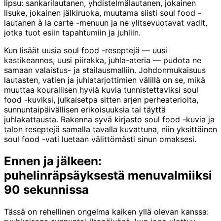
lipsu: sankarilautanen, yhdistelmälautanen, jokainen
lisuke, jokainen jälkiruoka, muutama siisti soul food -
lautanen à la carte -menuun ja ne ylitsevuotavat vadit,
jotka tuot esiin tapahtumiin ja juhliin.
Kun lisäät uusia soul food -reseptejä — uusi
kastikeannos, uusi piirakka, juhla-ateria — pudota ne
samaan valaistus- ja stailausmalliin. Johdonmukaisuus
lautasten, vatien ja juhlatarjottimien välillä on se, mikä
muuttaa kourallisen hyviä kuvia tunnistettaviksi soul
food -kuviksi, julkaisetpa sitten arjen perheaterioita,
sunnuntaipäivällisen erikoisuuksia tai täyttä
juhlakattausta. Rakenna syvä kirjasto soul food -kuvia ja
talon reseptejä samalla tavalla kuvattuna, niin yksittäinen
soul food -vati luetaan välittömästi sinun omaksesi.
Ennen ja jälkeen:
puhelinräpsäyksestä menuvalmiiksi
90 sekunnissa
Tässä on rehellinen ongelma kaiken yllä olevan kanssa: