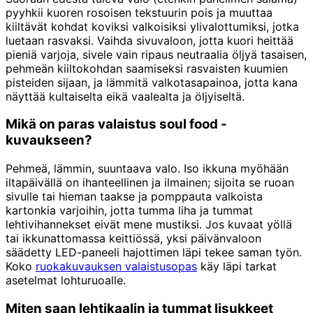
pyyhkii kuoren rosoisen tekstuurin pois ja muuttaa
kiiltävät kohdat koviksi valkoisiksi ylivalottumiksi, jotka
luetaan rasvaksi. Vaihda sivuvaloon, jotta kuori heittää
pieniä varjoja, sivele vain ripaus neutraalia öljyä tasaisen,
pehmeän kiiltokohdan saamiseksi rasvaisten kuumien
pisteiden sijaan, ja lämmitä valkotasapainoa, jotta kana
näyttää kultaiselta eikä vaalealta ja öljyiseltä.
Mikä on paras valaistus soul food -
kuvaukseen?
Pehmeä, lämmin, suuntaava valo. Iso ikkuna myöhään
iltapäivällä on ihanteellinen ja ilmainen; sijoita se ruoan
sivulle tai hieman taakse ja pomppauta valkoista
kartonkia varjoihin, jotta tumma liha ja tummat
lehtivihannekset eivät mene mustiksi. Jos kuvaat yöllä
tai ikkunattomassa keittiössä, yksi päivänvaloon
säädetty LED-paneeli hajottimen läpi tekee saman työn.
Koko
ruokakuvauksen valaistusopas
käy läpi tarkat
asetelmat lohturuoalle.
Miten saan lehtikaalin ja tummat lisukkeet