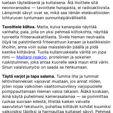
luetaan täyteläisenä ja kultaisena. Älä liioittele sitä
neonoranssiksi — tavoittele hunajaista, ei radioaktiivista.
Lämpimät sävyt ovat se, mikä saa tämän etelävaltioiden
lohturuoan tuntumaan sunnuntaipäivälliseltä.
Tavoittele kiiltoa.
Matta, kuiva kananpala näyttää
vanhalta; pala, jolla on yksi pehmeä kiiltokohta, näyttää
tuoreelta friteerauskattilasta. Sivele hieman neutraalia
öljyä tai paistinlientä friteerattuun kanaan ja kastikkeisiin
lihoihin, anna voin sulaa maissileivän päällä ja pidä
kastike kiiltävänä. Tuolla kullanruskealla värillä on jopa
nimi —
Maillard-reaktio
, proteiinien ja sokerien
ruskistuminen, joka antaa kuorelle sekä maun että värin.
Sinun valaistustyösi on saada se hehkumaan.
Täytä varjot ja tapa salama.
Tumma liha ja tummat
lehtivihannekset vajoavat mustaan, jos annat niiden,
joten nojaa valkoinen vaahtomuovilevy varjopuolelle
pomppauttamaan hieman valoa takaisin. Äläkä koskaan,
ikinä käytä puhelimesi kamerasalamaa — se pommittaa
ruokaa suoraan edestä, litistää kaiken vaivalla
saavutetun tekstuurin, puhaltaa kiiltävät kohdat kuumiksi
valkoisiksi täpliksi ja harmauttaa kultaiset sävyt. Pehmeä