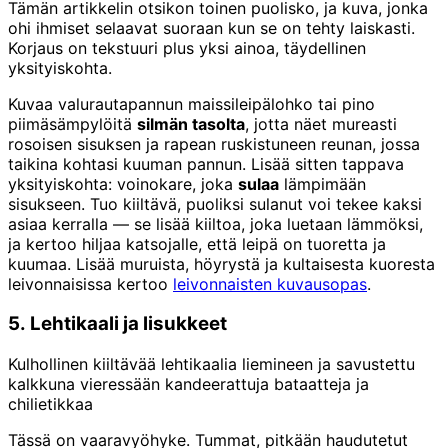
Tämän artikkelin otsikon toinen puolisko, ja kuva, jonka
ohi ihmiset selaavat suoraan kun se on tehty laiskasti.
Korjaus on tekstuuri plus yksi ainoa, täydellinen
yksityiskohta.
Kuvaa valurautapannun maissileipälohko tai pino
piimäsämpylöitä
silmän tasolta
, jotta näet mureasti
rosoisen sisuksen ja rapean ruskistuneen reunan, jossa
taikina kohtasi kuuman pannun. Lisää sitten tappava
yksityiskohta: voinokare, joka
sulaa
lämpimään
sisukseen. Tuo kiiltävä, puoliksi sulanut voi tekee kaksi
asiaa kerralla — se lisää kiiltoa, joka luetaan lämmöksi,
ja kertoo hiljaa katsojalle, että leipä on tuoretta ja
kuumaa. Lisää muruista, höyrystä ja kultaisesta kuoresta
leivonnaisissa kertoo
leivonnaisten kuvausopas
.
5. Lehtikaali ja lisukkeet
Kulhollinen kiiltävää lehtikaalia liemineen ja savustettu
kalkkuna vieressään kandeerattuja bataatteja ja
chilietikkaa
Tässä on vaaravyöhyke. Tummat, pitkään haudutetut