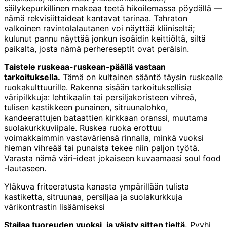
säilykepurkillinen makeaa teetä hikoilemassa pöydällä —
nämä rekvisiittaideat kantavat tarinaa. Tahraton
valkoinen ravintolalautanen voi näyttää kliiniseltä;
kulunut pannu näyttää jonkun isoäidin keittiöltä, siltä
paikalta, josta nämä perhereseptit ovat peräisin.
Taistele ruskeaa-ruskean-päällä vastaan
tarkoituksella.
Tämä on kultainen sääntö täysin ruskealle
ruokakulttuurille. Rakenna sisään tarkoituksellisia
väripilkkuja: lehtikaalin tai persiljakoristeen vihreä,
tulisen kastikkeen punainen, sitruunalohko,
kandeerattujen bataattien kirkkaan oranssi, muutama
suolakurkkuviipale. Ruskea ruoka erottuu
voimakkaimmin vastaväriensä rinnalla, minkä vuoksi
hieman vihreää tai punaista tekee niin paljon työtä.
Varasta nämä väri-ideat jokaiseen kuvaamaasi soul food
-lautaseen.
Yläkuva friteeratusta kanasta ympärillään tulista
kastiketta, sitruunaa, persiljaa ja suolakurkkuja
värikontrastin lisäämiseksi
Stailaa tuoreuden vuoksi, ja väisty sitten tieltä.
Pyyhi