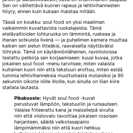
Sen on välitettävä kuoren rapeus ja lehtivihannesten
höyry, ennen kuin kukaan maistaa mitään.
Tässä on koukku: soul food on yksi maailman
vaikeimmin kuvattavista ruokalajeista. Tämä
etelävaltioiden lohturuoka on lämmintä, ruskeaa ja
ihanan sotkuista livenä — ja puhelimen kamera muuttaa
kaiken sen sielun litteäksi, rasvaiselta näyttäväksi
töhryksi. Tämä on käytännönläheinen, ravintoloissa
testattu pelikirja sen korjaamiseen: kuusi kuvaa, jotka
jokainen soul food -menu tarvitsee, miten valaista
kultainen kuori niin että tekstuuri erottuu, miten estää
tummia lehtivihanneksia muuttumasta mutaisiksi ja 90
sekunnin oikotie niille illoille, kun sinulla on liian kiire
stailata lautasta.
Pikakooste:
Hyvät soul food -kuvat
perustuvat lämpöön, tekstuuriin ja runsauteen.
Valaise friteerattu kana ja maissileipä sivulta
niin että viistovalo tavoittaa jokaisen rosoisen
harjanteen, säädä valkotasapaino
lämpimämmäksi niin että kuori hehkuu