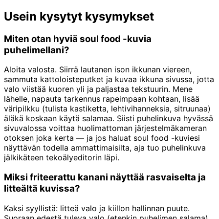
Usein kysytyt kysymykset
Miten otan hyviä soul food -kuvia
puhelimellani?
Aloita valosta. Siirrä lautanen ison ikkunan viereen,
sammuta kattoloisteputket ja kuvaa ikkuna sivussa, jotta
valo viistää kuoren yli ja paljastaa tekstuurin. Mene
lähelle, napauta tarkennus rapeimpaan kohtaan, lisää
väripilkku (tulista kastiketta, lehtivihanneksia, sitruunaa)
äläkä koskaan käytä salamaa. Siisti puhelinkuva hyvässä
sivuvalossa voittaa huolimattoman järjestelmäkameran
otoksen joka kerta — ja jos haluat soul food -kuviesi
näyttävän todella ammattimaisilta, aja tuo puhelinkuva
jälkikäteen tekoälyeditorin läpi.
Miksi friteerattu kanani näyttää rasvaiselta ja
litteältä kuvissa?
Kaksi syyllistä: litteä valo ja kiillon hallinnan puute.
Suoraan edestä tuleva valo (etenkin puhelimen salama)