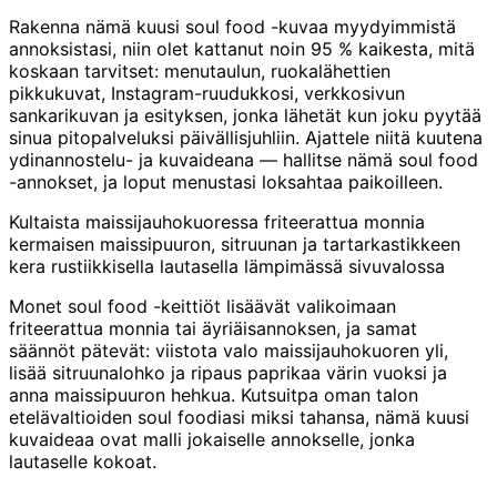
Rakenna nämä kuusi soul food -kuvaa myydyimmistä
annoksistasi, niin olet kattanut noin 95 % kaikesta, mitä
koskaan tarvitset: menutaulun, ruokalähettien
pikkukuvat, Instagram-ruudukkosi, verkkosivun
sankarikuvan ja esityksen, jonka lähetät kun joku pyytää
sinua pitopalveluksi päivällisjuhliin. Ajattele niitä kuutena
ydinannostelu- ja kuvaideana — hallitse nämä soul food
-annokset, ja loput menustasi loksahtaa paikoilleen.
Kultaista maissijauhokuoressa friteerattua monnia
kermaisen maissipuuron, sitruunan ja tartarkastikkeen
kera rustiikkisella lautasella lämpimässä sivuvalossa
Monet soul food -keittiöt lisäävät valikoimaan
friteerattua monnia tai äyriäisannoksen, ja samat
säännöt pätevät: viistota valo maissijauhokuoren yli,
lisää sitruunalohko ja ripaus paprikaa värin vuoksi ja
anna maissipuuron hehkua. Kutsuitpa oman talon
etelävaltioiden soul foodiasi miksi tahansa, nämä kuusi
kuvaideaa ovat malli jokaiselle annokselle, jonka
lautaselle kokoat.