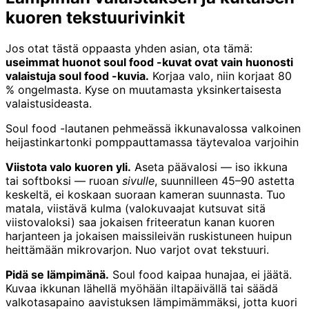
kuoren tekstuurivinkit
Jos otat tästä oppaasta yhden asian, ota tämä:
useimmat huonot soul food -kuvat ovat vain huonosti
valaistuja soul food -kuvia.
Korjaa valo, niin korjaat 80
% ongelmasta. Kyse on muutamasta yksinkertaisesta
valaistusideasta.
Soul food -lautanen pehmeässä ikkunavalossa valkoinen
heijastinkartonki pomppauttamassa täytevaloa varjoihin
Viistota valo kuoren yli.
Aseta päävalosi — iso ikkuna
tai softboksi — ruoan
sivulle
, suunnilleen 45–90 astetta
keskeltä, ei koskaan suoraan kameran suunnasta. Tuo
matala, viistävä kulma (valokuvaajat kutsuvat sitä
viistovaloksi) saa jokaisen friteeratun kanan kuoren
harjanteen ja jokaisen maissileivän ruskistuneen huipun
heittämään mikrovarjon. Nuo varjot ovat tekstuuri.
Pidä se lämpimänä.
Soul food kaipaa hunajaa, ei jäätä.
Kuvaa ikkunan lähellä myöhään iltapäivällä tai säädä
valkotasapaino aavistuksen lämpimämmäksi, jotta kuori