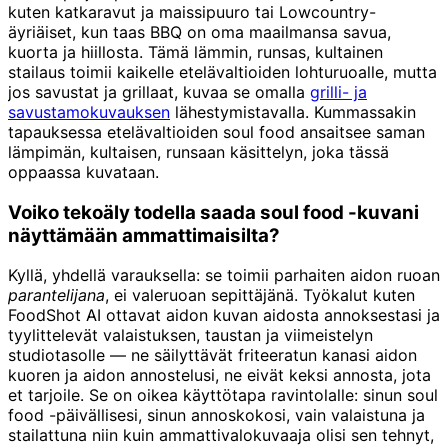
kuten katkaravut ja maissipuuro tai Lowcountry-
äyriäiset, kun taas BBQ on oma maailmansa savua,
kuorta ja hiillosta. Tämä lämmin, runsas, kultainen
stailaus toimii kaikelle etelävaltioiden lohturuoalle, mutta
jos savustat ja grillaat, kuvaa se omalla
grilli- ja
savustamokuvauksen
lähestymistavalla. Kummassakin
tapauksessa etelävaltioiden soul food ansaitsee saman
lämpimän, kultaisen, runsaan käsittelyn, joka tässä
oppaassa kuvataan.
Voiko tekoäly todella saada soul food -kuvani
näyttämään ammattimaisilta?
Kyllä, yhdellä varauksella: se toimii parhaiten aidon ruoan
parantelijana
, ei valeruoan sepittäjänä. Työkalut kuten
FoodShot AI ottavat aidon kuvan aidosta annoksestasi ja
tyylittelevät valaistuksen, taustan ja viimeistelyn
studiotasolle — ne säilyttävät friteeratun kanasi aidon
kuoren ja aidon annostelusi, ne eivät keksi annosta, jota
et tarjoile. Se on oikea käyttötapa ravintolalle: sinun soul
food -päivällisesi, sinun annoskokosi, vain valaistuna ja
stailattuna niin kuin ammattivalokuvaaja olisi sen tehnyt,