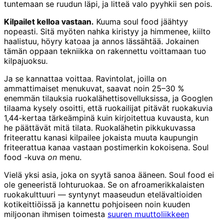
tuntemaan se ruudun läpi, ja litteä valo pyyhkii sen pois.
Kilpailet kelloa vastaan.
Kuuma soul food jäähtyy
nopeasti. Sitä myöten nahka kiristyy ja himmenee, kiilto
haalistuu, höyry katoaa ja annos lässähtää. Jokainen
tämän oppaan tekniikka on rakennettu voittamaan tuo
kilpajuoksu.
Ja se kannattaa voittaa. Ravintolat, joilla on
ammattimaiset menukuvat, saavat noin 25–30 %
enemmän tilauksia ruokalähettisovelluksissa, ja Googlen
tilaama kysely osoitti, että ruokailijat pitävät ruokakuvia
1,44-kertaa tärkeämpinä kuin kirjoitettua kuvausta, kun
he päättävät mitä tilata. Ruokalähetin pikkukuvassa
friteerattu kanasi kilpailee jokaista muuta kaupungin
friteerattua kanaa vastaan postimerkin kokoisena. Soul
food -kuva
on
menu.
Vielä yksi asia, joka on syytä sanoa ääneen. Soul food ei
ole geneeristä lohturuokaa. Se on afroamerikkalaisten
ruokakulttuuri — syntynyt maaseudun etelävaltioiden
kotikeittiöissä ja kannettu pohjoiseen noin kuuden
miljoonan ihmisen toimesta
suuren muuttoliikkeen