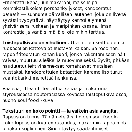
Friteerattu kana, uunimakaroni, maissileipä,
kermakastikkeiset porsaankyljykset, kandeeratut
bataatit — sunnuntaipäivällisen lautanen, joka on livenä
syvästi tyydyttävä, näyttäytyy kennolle yhtenä
yksivärisenä ruskean ja meripihkan kasana. Ilman
kontrastia ja väriä silmällä ei ole mihin tarttua.
Loisteputkivalo on vihollinen.
Useimpien keittiöiden ja
ruokasalien kattovalot litistävät kaiken. Se rosoinen,
rapea friteeratun kanan kuori, jonka rakentamiseen näit
vaivaa, muuttuu sileäksi ja muovimaiseksi. Syvät, pitkään
haudutetut lehtivihannekset romahtavat mutaisen
mustaksi. Kandeerattujen bataattien karamellisoitunut
vaahtokarkki menettää hehkunsa.
Vaaleaa, litteää friteerattua kanaa ja makaronia
styroksisessa noutorasiassa kovassa loisteputkivalossa,
huono soul food -kuva
Tekstuuri on koko pointti — ja vaikein asia vangita.
Rapeus on tunne. Tämän etelävaltioiden soul foodin
koko lupaus on kuoren rusahdus, makaronin rapea pinta,
piirakan kupliminen. Sinun täytyy saada ihmiset