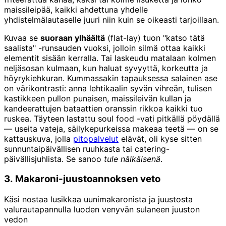
maissileipää, kaikki ahdettuna yhdelle
yhdistelmälautaselle juuri niin kuin se oikeasti tarjoillaan.
Kuvaa se
suoraan ylhäältä
(flat-lay) tuon "katso tätä
saalista" -runsauden vuoksi, jolloin silmä ottaa kaikki
elementit sisään kerralla. Tai laskeudu matalaan kolmen
neljäsosan kulmaan, kun haluat syvyyttä, korkeutta ja
höyrykiehkuran. Kummassakin tapauksessa salainen ase
on värikontrasti: anna lehtikaalin syvän vihreän, tulisen
kastikkeen pullon punaisen, maissileivän kullan ja
kandeerattujen bataattien oranssin rikkoa kaikki tuo
ruskea. Täyteen lastattu soul food -vati pitkällä pöydällä
— useita vateja, säilykepurkeissa makeaa teetä — on se
kattauskuva, jolla
pitopalvelut
elävät, oli kyse sitten
sunnuntaipäivällisen ruuhkasta tai catering-
päivällisjuhlista. Se sanoo
tule nälkäisenä
.
3. Makaroni-juustoannoksen veto
Käsi nostaa lusikkaa uunimakaronista ja juustosta
valurautapannulla luoden venyvän sulaneen juuston
vedon