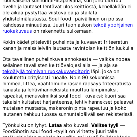
ruuhkaisena sunnuntai-iltapäivänä, kun jono ulottuu
ovelle ja lautaset lentävät ulos keittiöstä, kenelläkään ei
ole aikaa pystyttää viistovaloa ja stailata
yhdistelmälautasta. Soul food -päivällinen on poissa
kahdessa minuutissa. Juuri tuon aukon
tekoälypohjainen
ruokakuvaus
on rakennettu sulkemaan.
Kokin kädet pitelevät puhelinta ja kuvaavat friteeratun
kanan ja maissileivän lautasta ravintolan keittiön luukulla
Ota tavallinen puhelinkuva annoksesta — vaikka nopea
sellainen tavallisten keittiövalojesi alla — ja aja se
tekoälyllä toimivan ruokakuvaeditorin
läpi, joka on
koulutettu erityisesti ruoalle. Noin 90 sekunnissa
himmeä, litteä, vaahtomuovirasian räpsäys friteeratusta
kanasta ja lehtivihanneksista muuttuu lämpimäksi,
rapeaksi, menuvalmiiksi soul food -kuvaksi: kuori saa
takaisin kultaiset harjanteensa, lehtivihannekset palaavat
mutaisen mustasta, makaronin pinta rapeutuu ja koko
lautanen hehkuu tuossa sunnuntaipäivällisen rekisterissä.
Työnkulku on lyhyt.
Lataa
aito kuvasi.
Valitse tyyli
—
FoodShotin soul food -tyylit on viritetty juuri tälle