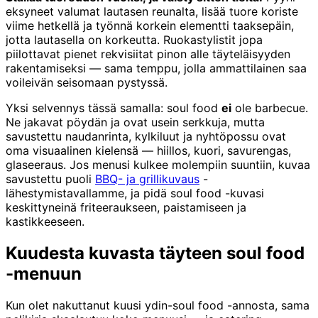
eksyneet valumat lautasen reunalta, lisää tuore koriste
viime hetkellä ja työnnä korkein elementti taaksepäin,
jotta lautasella on korkeutta. Ruokastylistit jopa
piilottavat pienet rekvisiitat pinon alle täyteläisyyden
rakentamiseksi — sama temppu, jolla ammattilainen saa
voileivän seisomaan pystyssä.
Yksi selvennys tässä samalla: soul food
ei
ole barbecue.
Ne jakavat pöydän ja ovat usein serkkuja, mutta
savustettu naudanrinta, kylkiluut ja nyhtöpossu ovat
oma visuaalinen kielensä — hiillos, kuori, savurengas,
glaseeraus. Jos menusi kulkee molempiin suuntiin, kuvaa
savustettu puoli
BBQ- ja grillikuvaus
-
lähestymistavallamme, ja pidä soul food -kuvasi
keskittyneinä friteeraukseen, paistamiseen ja
kastikkeeseen.
Kuudesta kuvasta täyteen soul food
-menuun
Kun olet nakuttanut kuusi ydin-soul food -annosta, sama