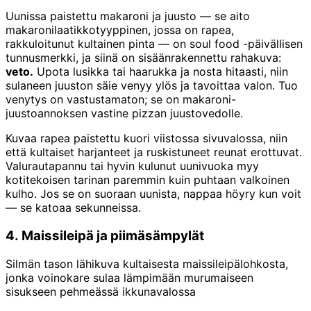
Uunissa paistettu makaroni ja juusto — se aito
makaronilaatikkotyyppinen, jossa on rapea,
rakkuloitunut kultainen pinta — on soul food -päivällisen
tunnusmerkki, ja siinä on sisäänrakennettu rahakuva:
veto.
Upota lusikka tai haarukka ja nosta hitaasti, niin
sulaneen juuston säie venyy ylös ja tavoittaa valon. Tuo
venytys on vastustamaton; se on makaroni-
juustoannoksen vastine pizzan juustovedolle.
Kuvaa rapea paistettu kuori viistossa sivuvalossa, niin
että kultaiset harjanteet ja ruskistuneet reunat erottuvat.
Valurautapannu tai hyvin kulunut uunivuoka myy
kotitekoisen tarinan paremmin kuin puhtaan valkoinen
kulho. Jos se on suoraan uunista, nappaa höyry kun voit
— se katoaa sekunneissa.
4. Maissileipä ja piimäsämpylät
Silmän tason lähikuva kultaisesta maissileipälohkosta,
jonka voinokare sulaa lämpimään murumaiseen
sisukseen pehmeässä ikkunavalossa