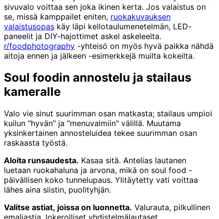
sivuvalo voittaa sen joka ikinen kerta. Jos valaistus on
se, missä kamppailet eniten,
ruokakuvauksen
valaistusopas
käy läpi kellotaulumenetelmän, LED-
paneelit ja DIY-hajottimet askel askeleelta.
r/foodphotography
-yhteisö on myös hyvä paikka nähdä
aitoja ennen ja jälkeen -esimerkkejä muilta kokeilta.
Soul foodin annostelu ja stailaus
kameralle
Valo vie sinut suurimman osan matkasta; stailaus umpioi
kuilun "hyvän" ja "menuvalmiin" välillä. Muutama
yksinkertainen annosteluidea tekee suurimman osan
raskaasta työstä.
Aloita runsaudesta.
Kasaa sitä. Antelias lautanen
luetaan ruokahaluna ja arvona, mikä on soul food -
päivällisen koko tunnelupaus. Ylitäytetty vati voittaa
lähes aina siistin, puolityhjän.
Valitse astiat, joissa on luonnetta.
Valurauta, pilkullinen
emaliastia, lokerolliset yhdistelmälautaset,