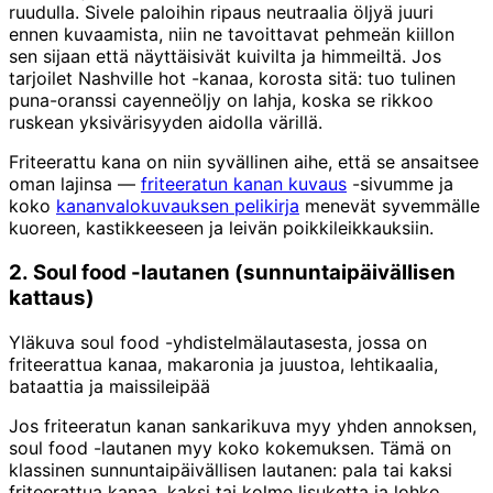
ruudulla. Sivele paloihin ripaus neutraalia öljyä juuri
ennen kuvaamista, niin ne tavoittavat pehmeän kiillon
sen sijaan että näyttäisivät kuivilta ja himmeiltä. Jos
tarjoilet Nashville hot -kanaa, korosta sitä: tuo tulinen
puna-oranssi cayenneöljy on lahja, koska se rikkoo
ruskean yksivärisyyden aidolla värillä.
Friteerattu kana on niin syvällinen aihe, että se ansaitsee
oman lajinsa —
friteeratun kanan kuvaus
-sivumme ja
koko
kananvalokuvauksen pelikirja
menevät syvemmälle
kuoreen, kastikkeeseen ja leivän poikkileikkauksiin.
2. Soul food -lautanen (sunnuntaipäivällisen
kattaus)
Yläkuva soul food -yhdistelmälautasesta, jossa on
friteerattua kanaa, makaronia ja juustoa, lehtikaalia,
bataattia ja maissileipää
Jos friteeratun kanan sankarikuva myy yhden annoksen,
soul food -lautanen myy koko kokemuksen. Tämä on
klassinen sunnuntaipäivällisen lautanen: pala tai kaksi
friteerattua kanaa, kaksi tai kolme lisuketta ja lohko