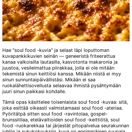
Hae "soul food -kuvia" ja selaat läpi loputtoman
kuvapankkikuvien seinän — geneeristä friteerattua
kanaa valkoisilla lautasilla, kasvotonta makaronia ja
juustoa, vesileimattua piirakkaa, jolla ei ole mitään
tekemistä sinun keittiösi kanssa. Mikään niistä ei myy
sinun
sunnuntaipäivällistäsi. Mikään ei saa
ruokalähettisovellusta selaavaa ihmistä pysähtymään
juuri sinun paikkasi kohdalle.
Tämä opas käsittelee toisenlaista soul food -kuvaa: sitä,
joka esittää oikeasti valmistamaasi soul food -ateriaa.
Pyöritätpä sitten soul food -ravintolaa, gospel-
brunssitilaa, etelävaltioiden soul food -keittiötä, soul
food -ruokarekkaa tai järjestät pitopalvelua seurakunnan
juhliin ja sukukokouksiin, kuva on ensimmäinen suupala.