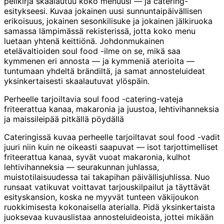
pelikirja skaalautuu koko menuusi — ja catering-
esitykseesi. Kuvaa jokainen uusi sunnuntaipäivällisen
erikoisuus, jokainen sesonkilisuke ja jokainen jälkiruoka
samassa lämpimässä rekisterissä, jotta koko menu
luetaan yhtenä keittiönä. Johdonmukainen
etelävaltioiden soul food -ilme on se, mikä saa
kymmenen eri annosta — ja kymmeniä aterioita —
tuntumaan yhdeltä brändiltä, ja samat annosteluideat
yksinkertaisesti skaalautuvat ylöspäin.
Perheelle tarjoiltavia soul food -catering-vateja
friteerattua kanaa, makaronia ja juustoa, lehtivihanneksia
ja maissileipää pitkällä pöydällä
Cateringissä kuvaa perheelle tarjoiltavat soul food -vadit
juuri niin kuin ne oikeasti saapuvat — isot tarjottimelliset
friteerattua kanaa, syvät vuoat makaronia, kulhot
lehtivihanneksia — seurakunnan juhlassa,
muistotilaisuudessa tai takapihan päivällisjuhlissa. Nuo
runsaat vatikuvat voittavat tarjouskilpailut ja täyttävät
esityskansion, koska ne myyvät tunteen väkijoukon
ruokkimisesta kokonaisella aterialla. Pidä yksinkertaista
juoksevaa kuvauslistaa annosteluideoista, jottei mikään