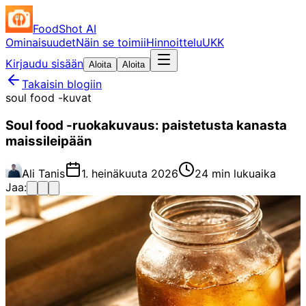
FoodShot AI
Ominaisuudet
Näin se toimii
Hinnoittelu
UKK
Kirjaudu sisään
Aloita
Aloita
Takaisin blogiin
soul food -kuvat
Soul food -ruokakuvaus: paistetusta kanasta
maissileipään
Ali Tanis
1. heinäkuuta 2026
24 min lukuaika
Jaa: