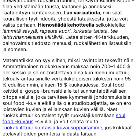
etelävaltioiden ruokakulttuurille, tai käytä Builder Mode -
tilaa yhdistämään tausta, lautanen ja annoksesi
räätälöityyn kohtaukseen.
Luo variaatioita
, niin saat
kourallisen tyyli-ideoita yhdestä latauksesta, jotta voit
valita parhaan.
Hienosäädä kehotteella
selkokielellä:
lämmitä sävyjä, rapeuta kuori, kirkasta tausta, tee
lehtivihanneksista kiiltäviä.
Lataa sitten 4K-tarkkuuden,
painovalmis tiedosto menuusi, ruokalähettien listauksiin
ja someen.
Matematiikka on syy siihen, miksi ravintolat tekevät näin.
Ammattimainen ruokakuvaus maksaa noin 700–1 400 $
per sessio ja se on toistettava aina kun menu muuttuu;
tekoäly antaa sinulle vertailukelpoisen tuloksen noin 95
% edullisemmin, alkaen 15 $ kuukaudessa. Soul food -
keittiölle, gospel-brunssitilalle tai sunnuntaipäivällisen
pitopalvelulle, joka tarvitsee kymmeniä johdonmukaisia
soul food -kuvia eikä sillä ole studiobudjettia, se on ero
loistavien kuvien ja ei lainkaan kuvien välillä. Näet
ruokakulttuurikohtaiset tyylit ruokalaji kerrallaan
soul
food -kuvaus
-sivulla, ja voit selata muita
ruokakulttuurikohtaisia kuvausoppaitamme
, jos kokkaat
etelävaltioiden perinteitä laidasta laitaan.