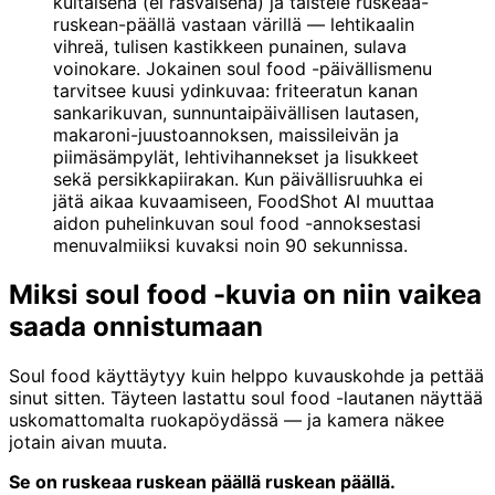
kultaisena (ei rasvaisena) ja taistele ruskeaa-
ruskean-päällä vastaan värillä — lehtikaalin
vihreä, tulisen kastikkeen punainen, sulava
voinokare. Jokainen soul food -päivällismenu
tarvitsee kuusi ydinkuvaa: friteeratun kanan
sankarikuvan, sunnuntaipäivällisen lautasen,
makaroni-juustoannoksen, maissileivän ja
piimäsämpylät, lehtivihannekset ja lisukkeet
sekä persikkapiirakan. Kun päivällisruuhka ei
jätä aikaa kuvaamiseen, FoodShot AI muuttaa
aidon puhelinkuvan soul food -annoksestasi
menuvalmiiksi kuvaksi noin 90 sekunnissa.
Miksi soul food -kuvia on niin vaikea
saada onnistumaan
Soul food käyttäytyy kuin helppo kuvauskohde ja pettää
sinut sitten. Täyteen lastattu soul food -lautanen näyttää
uskomattomalta ruokapöydässä — ja kamera näkee
jotain aivan muuta.
Se on ruskeaa ruskean päällä ruskean päällä.