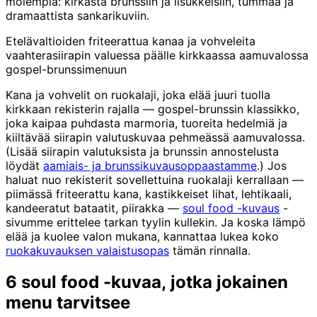
molempia: kirkasta brunssiin ja lisukkeisiin, tummaa ja
dramaattista sankarikuviin.
Etelävaltioiden friteerattua kanaa ja vohveleita
vaahterasiirapin valuessa päälle kirkkaassa aamuvalossa
gospel-brunssimenuun
Kana ja vohvelit on ruokalaji, joka elää juuri tuolla
kirkkaan rekisterin rajalla — gospel-brunssin klassikko,
joka kaipaa puhdasta marmoria, tuoreita hedelmiä ja
kiiltävää siirapin valutuskuvaa pehmeässä aamuvalossa.
(Lisää siirapin valutuksista ja brunssin annostelusta
löydät
aamiais- ja brunssikuvausoppaastamme
.) Jos
haluat nuo rekisterit sovellettuina ruokalaji kerrallaan —
piimässä friteerattu kana, kastikkeiset lihat, lehtikaali,
kandeeratut bataatit, piirakka —
soul food -kuvaus
-
sivumme erittelee tarkan tyylin kullekin. Ja koska lämpö
elää ja kuolee valon mukana, kannattaa lukea koko
ruokakuvauksen valaistusopas
tämän rinnalla.
6 soul food -kuvaa, jotka jokainen
menu tarvitsee