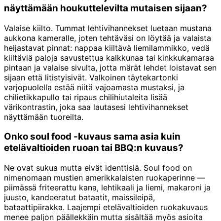
näyttämään houkuttelevilta mutaisen sijaan?
Valaise kiilto. Tummat lehtivihannekset luetaan mustana
aukkona kameralle, joten tehtäväsi on löytää ja valaista
heijastavat pinnat: nappaa kiiltävä liemilammikko, vedä
kiiltäviä paloja savustettua kalkkunaa tai kinkkukamaraa
pintaan ja valaise sivulta, jotta märät lehdet loistavat sen
sijaan että litistyisivät. Valkoinen täytekartonki
varjopuolella estää niitä vajoamasta mustaksi, ja
chilietikkapullo tai ripaus chilihiutaleita lisää
värikontrastin, joka saa lautasesi lehtivihannekset
näyttämään tuoreilta.
Onko soul food -kuvaus sama asia kuin
etelävaltioiden ruoan tai BBQ:n kuvaus?
Ne ovat sukua mutta eivät identtisiä. Soul food on
nimenomaan mustien amerikkalaisten ruokaperinne —
piimässä friteerattu kana, lehtikaali ja liemi, makaroni ja
juusto, kandeeratut bataatit, maissileipä,
bataattipiirakka. Laajempi etelävaltioiden ruokakuvaus
menee paljon päällekkäin mutta sisältää myös asioita