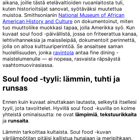
aikana, joille tästä etelävaltioiden ruoanlaitosta tuli,
kuten historioitsijat sanovat, syötäväksi muutettua
muistoa. Smithsonianin
National Museum of African
American History and Culture
on dokumentoinut, miten
tuo muuttoliike muokkasi tapaa, jolla Amerikka syö. Kun
kuvaat soul food -päivällistä, jossa on friteerattua kanaa,
lehtivihanneksia ja maissileipää, dokumentoit perinnettä,
jolla on aitoa kulttuuriperintöä. Se ansaitsee saman
huolellisuuden, jonka
ravintola
antaa fine dining -
maistelumenulle — ei nopeaa, rasvaista räpsäystä
vaahtomuovirasiassa.
Soul food -tyyli: lämmin, tuhti ja
runsas
Ennen kuin kuvaat ainuttakaan lautasta, selkeytä itsellesi
tyyli
, jota tavoittelet. Hyvillä soul food -kuvilla on kolme
yhteistä ominaisuutta: ne ovat
lämpimiä
,
tekstuurikkaita
ja
runsaita
.
Lämmin tarkoittaa kultaista. Soul food -kuvan
värilämpötilan pitäisi kallistua hunajaan ja meripihkaan,