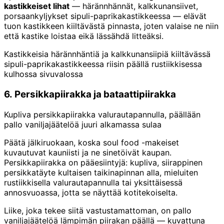
kastikkeiset lihat
— härännhännät, kalkkunansiivet,
porsaankyljykset sipuli-paprikakastikkeessa — elävät
tuon kastikkeen kiiltävästä pinnasta, joten valaise ne niin
että kastike loistaa eikä lässähdä litteäksi.
Kastikkeisia härännhäntiä ja kalkkunansiipiä kiiltävässä
sipuli-paprikakastikkeessa riisin päällä rustiikkisessa
kulhossa sivuvalossa
6. Persikkapiirakka ja bataattipiirakka
Kupliva persikkapiirakka valurautapannulla, päällään
pallo vaniljajäätelöä juuri alkamassa sulaa
Päätä jälkiruokaan, koska soul food -makeiset
kuvautuvat kauniisti ja ne sinetöivät kaupan.
Persikkapiirakka on pääesiintyjä: kupliva, siirappinen
persikkatäyte kultaisen taikinapinnan alla, mieluiten
rustiikkisella valurautapannulla tai yksittäisessä
annosvuoassa, jotta se näyttää kotitekoiselta.
Liike, joka tekee siitä vastustamattoman, on pallo
vaniljajäätelöä lämpimän piirakan päällä — kuvattuna