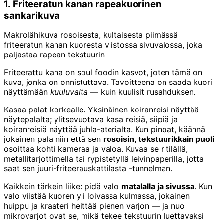
1. Friteeratun kanan rapeakuorinen
sankarikuva
Makrolähikuva rosoisesta, kultaisesta piimässä
friteeratun kanan kuoresta viistossa sivuvalossa, joka
paljastaa rapean tekstuurin
Friteerattu kana on soul foodin kasvot, joten tämä on
kuva, jonka on onnistuttava. Tavoitteena on saada kuori
näyttämään
kuuluvalta
— kuin kuulisit rusahduksen.
Kasaa palat korkealle. Yksinäinen koiranreisi näyttää
näytepalalta; ylitsevuotava kasa reisiä, siipiä ja
koiranreisiä näyttää juhla-aterialta. Kun pinoat, käännä
jokainen pala niin että sen
rosoisin, tekstuurikkain puoli
osoittaa kohti kameraa ja valoa. Kuvaa se ritilällä,
metallitarjottimella tai rypistetyllä leivinpaperilla, jotta
saat sen juuri-friteerauskattilasta -tunnelman.
Kaikkein tärkein liike: pidä valo
matalalla ja sivussa
. Kun
valo viistää kuoren yli loivassa kulmassa, jokainen
huippu ja kraateri heittää pienen varjon — ja nuo
mikrovarjot ovat se, mikä tekee tekstuurin luettavaksi