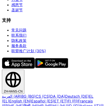
感恩节
圣诞节
支持
常见问题
联系我们
隐私政策
服务条款
联盟推广计划 (30%)
ZH-HANS-CN
العربية (AR)
BG (BG)
CS (CS)
DA (DA)
Deutsch (DE)
EL
(EL)
English (EN)
Español (ES)
ET (ET)
FI (FI)
Français
(FR)
HE (HE)
हिन्दी (HI)
HR (HR)
HU (HU)
ID (ID)
Italiano (IT)
日