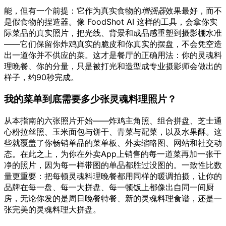
能，但有一个前提：它作为真实食物的
增强器
效果最好，而不
是假食物的捏造器。像 FoodShot AI 这样的工具，会拿你实
际菜品的真实照片，把光线、背景和成品感重塑到摄影棚水准
——它们保留你炸鸡真实的脆皮和你真实的摆盘，不会凭空造
出一道你并不供应的菜。这才是餐厅的正确用法：你的灵魂料
理晚餐、你的分量，只是被打光和造型成专业摄影师会做出的
样子，约90秒完成。
我的菜单到底需要多少张灵魂料理照片？
从本指南的六张照片开始——炸鸡主角照、组合拼盘、芝士通
心粉拉丝照、玉米面包与饼干、青菜与配菜，以及水果酥。这
些就覆盖了你畅销单品的菜单板、外卖缩略图、网站和社交动
态。在此之上，为你在外卖App上销售的每一道菜再加一张干
净的照片，因为每一样带图的单品都胜过没图的。一致性比数
量更重要：把每顿灵魂料理晚餐都用同样的暖调拍摄，让你的
品牌在每一盘、每一大拼盘、每一顿饭上都像出自同一间厨
房，无论你发的是周日晚餐特餐、新的灵魂料理食谱，还是一
张完美的灵魂料理大拼盘。