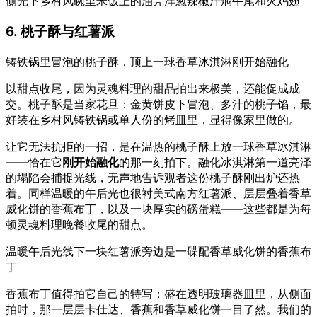
侧光下乡村风碗里米饭上的油亮洋葱辣椒汁焖牛尾和火鸡翅
6. 桃子酥与红薯派
铸铁锅里冒泡的桃子酥，顶上一球香草冰淇淋刚开始融化
以甜点收尾，因为灵魂料理的甜品拍出来极美，还能促成成
交。桃子酥是当家花旦：金黄饼皮下冒泡、多汁的桃子馅，最
好装在乡村风铸铁锅或单人份的烤皿里，显得像家里做的。
让它无法抗拒的一招，是在温热的桃子酥上放一球香草冰淇淋
——恰在它
刚开始融化
的那一刻拍下。融化冰淇淋第一道亮泽
的塌陷会捕捉光线，无声地告诉观者这份桃子酥刚出炉还热
着。同样温暖的午后光也很衬美式南方红薯派、层层叠着香草
威化饼的香蕉布丁，以及一块厚实的磅蛋糕——这些都是为每
顿灵魂料理晚餐收尾的甜点。
温暖午后光线下一块红薯派旁边是一碟配香草威化饼的香蕉布
丁
香蕉布丁值得拍它自己的特写：盛在透明玻璃器皿里，从侧面
拍时，那一层层卡仕达、香蕉和香草威化饼一目了然。我们的