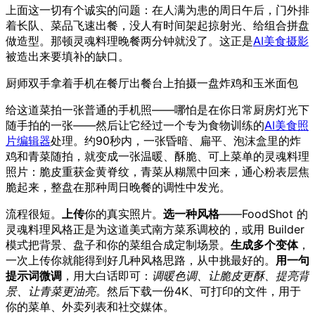
上面这一切有个诚实的问题：在人满为患的周日午后，门外排
着长队、菜品飞速出餐，没人有时间架起掠射光、给组合拼盘
做造型。那顿灵魂料理晚餐两分钟就没了。这正是
AI美食摄影
被造出来要填补的缺口。
厨师双手拿着手机在餐厅出餐台上拍摄一盘炸鸡和玉米面包
给这道菜拍一张普通的手机照——哪怕是在你日常厨房灯光下
随手拍的一张——然后让它经过一个专为食物训练的
AI美食照
片编辑器
处理。约90秒内，一张昏暗、扁平、泡沫盒里的炸
鸡和青菜随拍，就变成一张温暖、酥脆、可上菜单的灵魂料理
照片：脆皮重获金黄脊纹，青菜从糊黑中回来，通心粉表层焦
脆起来，整盘在那种周日晚餐的调性中发光。
流程很短。
上传
你的真实照片。
选一种风格
——FoodShot 的
灵魂料理风格正是为这道美式南方菜系调校的，或用 Builder
模式把背景、盘子和你的菜组合成定制场景。
生成多个变体
，
一次上传你就能得到好几种风格思路，从中挑最好的。
用一句
提示词微调
，用大白话即可：
调暖色调、让脆皮更酥、提亮背
景、让青菜更油亮。
然后下载一份4K、可打印的文件，用于
你的菜单、外卖列表和社交媒体。