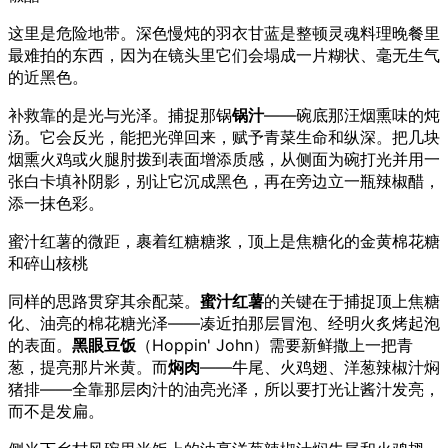
这里是危险地带。深色慢炖的羽衣甘蓝是整顿灵魂料理晚餐里
最难拍的东西，因为在镜头里它们会塌成一片糊状、毫无生气
的近黑色。
补救靠的是光与光泽。捕捉那锅
锅汁
——碗底那汪烟熏味的炖
汤。它会反光，能把光弹回来，赋予青菜生命和纵深。把几块
烟熏火鸡或火腿肘拨到表面增添质感，从侧面为碗打光并用一
张白卡填补阴影，别让它沉成黑色，再在旁边立一瓶辣椒醋，
添一抹色彩。
蜜汁红薯的微距，裹着红糖糖浆，顶上是焦糖化的金黄棉花糖
和碎山核桃
同样的思路贯穿其余配菜。
蜜汁红薯
的关键在于捕捉顶上焦糖
化、油亮的棉花糖光泽——凑近拍那层冒泡、经明火炙烤起泡
的表面。
黑眼豆饭
（Hoppin' John）需要新鲜撒上一把青
葱，提亮那片米黄。而
焖肉
——牛尾、火鸡翅、洋葱辣椒汁焖
猪排——全靠那层肉汁的油亮光泽，所以要打光让酱汁发亮，
而不是发扁。