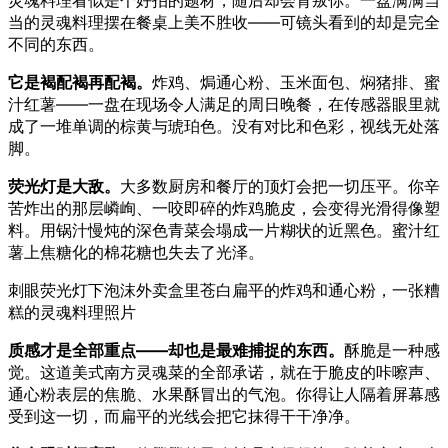
灵魂料理看似是个好拍的题材，随后却会背叛你。一盘满满当
当的灵魂料理摆在餐桌上美不胜收——可镜头看到的却是完全
不同的东西。
它是褐配褐再配褐。
炸鸡、焗通心粉、玉米面包、焖猪排、蜜
汁红薯——一盘在现场令人满足的周日晚餐，在传感器眼里就
成了一堆单调的棕黄与琥珀色。没有对比和色彩，视线无处落
脚。
荧光灯是大敌。
大多数厨房和餐厅的顶灯会把一切压平。你辛
苦炸出的那层嶙峋、一咬即碎的炸鸡脆皮，会变得光滑得像塑
料。用锅汁慢炖的深色青菜会塌成一片糊状的近黑色。蜜汁红
薯上焦糖化的棉花糖也失去了光泽。
刺眼荧光灯下泡沫外卖盒里苍白扁平的炸鸡和通心粉，一张糟
糕的灵魂料理照片
质感才是全部重点——却也是最难捕捉的东西。
酥脆是一种感
觉。这道美式南方灵魂菜的全部承诺，就在于脆皮的咔嚓声、
通心粉表层的焦脆、水果酥冒出的气泡。你得让人隔着屏幕感
受到这一切，而扁平的光线会把它抹得干干净净。