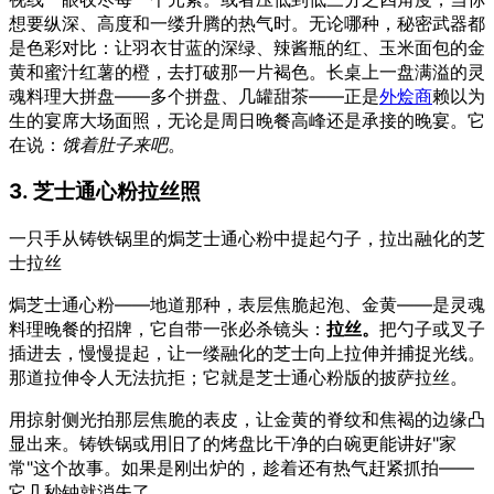
想要纵深、高度和一缕升腾的热气时。无论哪种，秘密武器都
是色彩对比：让羽衣甘蓝的深绿、辣酱瓶的红、玉米面包的金
黄和蜜汁红薯的橙，去打破那一片褐色。长桌上一盘满溢的灵
魂料理大拼盘——多个拼盘、几罐甜茶——正是
外烩商
赖以为
生的宴席大场面照，无论是周日晚餐高峰还是承接的晚宴。它
在说：
饿着肚子来吧
。
3. 芝士通心粉拉丝照
一只手从铸铁锅里的焗芝士通心粉中提起勺子，拉出融化的芝
士拉丝
焗芝士通心粉——地道那种，表层焦脆起泡、金黄——是灵魂
料理晚餐的招牌，它自带一张必杀镜头：
拉丝。
把勺子或叉子
插进去，慢慢提起，让一缕融化的芝士向上拉伸并捕捉光线。
那道拉伸令人无法抗拒；它就是芝士通心粉版的披萨拉丝。
用掠射侧光拍那层焦脆的表皮，让金黄的脊纹和焦褐的边缘凸
显出来。铸铁锅或用旧了的烤盘比干净的白碗更能讲好"家
常"这个故事。如果是刚出炉的，趁着还有热气赶紧抓拍——
它几秒钟就消失了。