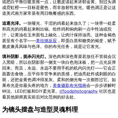
或把白平衡往暖里推一点，让脆皮读起来浓郁金黄。别过头调
成霓虹橙——目标是蜜色，而非放射性发光。暖色调正是让这
道美式南方家常菜有周日晚餐感的东西。
追逐光泽。
一块哑光、干涩的鸡看起来放久了；一块带一处柔
和高光的鸡看起来刚出锅。给炸鸡和焖肉刷一点中性油或煎
汁，让黄油在玉米面包上融化，让肉汁保持油亮。这种金褐色
甚至有个名字——
美拉德反应
，即蛋白质和糖类的褐变，赋予
脆皮兼具风味与色泽。你的布光任务，就是让它发光。
填补阴影，扼杀闪光灯。
深色肉和深色青菜若放任不管就会沉
入黑暗，所以在阴影那一侧支一块白色泡沫板，把一点光反弹
回来。而且，永远、永远不要用手机的机内闪光灯——它会正
面轰击食物，压平你辛苦争来的质感，把油亮处炸成刺眼的白
斑，还把金黄色调冲得发灰。柔和的侧光每一次都胜过它。如
果布光是你最头疼的地方，
美食摄影布光指南
会一步步讲解时
钟法、LED灯板和DIY柔光罩。
r/foodphotography
社区也是
看其他厨师真实前后对比范例的好去处。
为镜头摆盘与造型灵魂料理