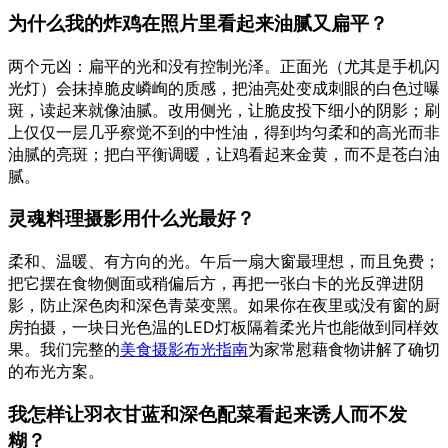
为什么我的炸鸡在照片里看起来油腻又扁平？
两个元凶：扁平的光和没有控制光泽。正面光（尤其是手机闪
光灯）会抹掉脆皮嶙峋的质感，把油亮处变成刺眼的白色过曝
斑，读起来就像油腻。改用侧光，让脆皮投下细小的阴影；刷
上仅仅一层几乎察觉不到的中性油，得到均匀柔和的高光而非
油腻的亮斑；把白平衡调暖，让鸡看起来金黄，而不是苍白油
腻。
灵魂料理摄影用什么光最好？
柔和、温暖、有方向的光。午后一扇大窗最理想，而且免费；
把它摆在食物侧面或稍偏后方，再把一张白卡的光反弹进阴
影，防止深色肉和深色青菜变黑。如果你在夜里或没有窗的厨
房拍摄，一块日光色温的LED灯板隔着柔光片也能做到同样效
果。我们完整的
美食摄影布光指南
为家常慰藉食物讲解了确切
的布光方案。
我怎样让羽衣甘蓝和深色配菜看起来诱人而不发
糊？