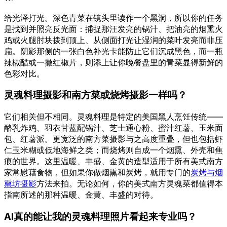
给光泽打光。深色青菜在镜头里读作一个黑洞，所以你的任务
是找到并照亮反光面：捕捉那汪发亮的锅汁、把油亮的烟熏火
鸡或火腿肘块拨到顶上、从侧面打光让湿润的菜叶发亮而非压
扁。阴影那侧的一张白色补光卡能防止它们沉成黑色，而一瓶
辣椒醋或一撒红椒片，则添上让你晚餐盘里的青菜显得新鲜的
色彩对比。
灵魂料理摄影和南方菜或烧烤摄影一样吗？
它们相关但不相同。灵魂料理是特定的美国黑人烹饪传统——
酪乳炸鸡、羽衣甘蓝配锅汁、芝士通心粉、蜜汁红薯、玉米面
包、红薯派。更宽泛的南方菜摄影与之高度重叠，但也包括虾
仁玉米糊或低地海鲜之类；而烧烤则自成一个烟熏、外壳和焦
痕的世界。这里温暖、丰盛、金黄的造型适用于所有美式南方
家常慰藉食物，但如果你做烟熏和炭烤，就用专门的
炭烤与烟
熏坊摄影
方法来拍。无论如何，你的美式南方灵魂菜都值得本
指南所述的那种温暖、金黄、丰盛的对待。
AI真的能让我的灵魂料理照片看起来专业吗？