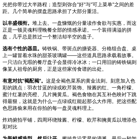
光把你带过大半路程；造型则弥合"好"与"可上菜单"之间的差
距。几个简单的摆盘思路承担了大部分重活。
以丰盛领衔。
堆上去。一盘慷慨的分量读作食欲与实惠，而这
正是一顿灵魂料理晚餐全部的情感承诺。一个装得满溢的拼
盘，几乎总是胜过一个整洁却半空的盘子。
选有个性的器皿。
铸铁锅、带斑点的搪瓷器、分格组合盘、桌
上一罐冒着水珠的甜茶玻璃罐——这些道具思路承载着故事。
一只洁白无瑕的餐厅盘子会显得冷冰冰；一口用旧的铸铁锅则
像某人祖母的厨房，正是这些家传食谱的出处。
有意对抗"褐配褐"。
这是全褐色菜系的黄金法则。刻意加入色
彩的跳点：羽衣甘蓝的绿或欧芹装饰、辣酱的红、一角柠檬、
蜜汁红薯的亮橙、几片腌黄瓜。褐色食物在其互补色映衬下跳
得最狠，这就是为什么一点绿或红能起那么大作用。把这些配
色思路偷来用在你拍的每一盘灵魂料理上。
炸鸡俯拍平铺，四周环绕辣酱、柠檬、欧芹和腌黄瓜以增添色
彩对比
为新鲜感造型，然后让开。
擦掉盘沿零星的滴溅，最后一秒加