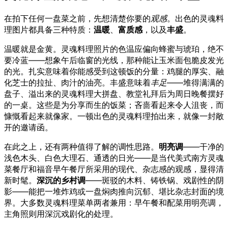
在拍下任何一盘菜之前，先想清楚你要的
观感
。出色的灵魂料
理图片都具备三种特质：
温暖
、
富质感
，以及
丰盛
。
温暖就是金黄。灵魂料理照片的色温应偏向蜂蜜与琥珀，绝不
要冷蓝——想象午后临窗的光线，那种能让玉米面包脆皮发光
的光。扎实意味着你能感受到这顿饭的分量：鸡腿的厚实、融
化芝士的拉扯、肉汁的油亮。丰盛意味着
丰足
——堆得满满的
盘子、溢出来的灵魂料理大拼盘、教堂礼拜后为周日晚餐摆好
的一桌。这些是为分享而生的饭菜；吝啬看起来令人沮丧，而
慷慨看起来就像家。一顿出色的灵魂料理拍出来，就像一封敞
开的邀请函。
在此之上，还有两种值得了解的调性思路。
明亮调
——干净的
浅色木头、白色大理石、通透的日光——是当代美式南方灵魂
菜餐厅和福音早午餐厅所采用的现代、杂志感的观感，显得清
新时髦。
深沉的乡村调
——斑驳的木料、铸铁锅、戏剧性的阴
影——能把一堆炸鸡或一盘焖肉推向沉郁、堪比杂志封面的境
界。大多数灵魂料理菜单两者兼用：早午餐和配菜用明亮调，
主角照则用深沉戏剧化的处理。