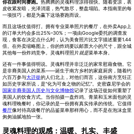
你在跟时间赛跑。
热腾腾的灵魂料理凉得很快。随着变凉，表
皮收紧发暗，光泽消退，热气散尽，整盘塌陷。本指南里的每
一项技巧，都是为赢下这场赛跑而设。
而且这场仗值得打。拥有专业菜单照片的餐厅，在外卖App上
的订单大约会多出25%–30%；一项由Google委托的调查发
现，食客在决定点什么时，认为美食照片比文字描述重要1.44
倍。在外卖缩略图上，你的炸鸡要以邮票大小的尺寸，跟全城
其他每一份炸鸡竞争。灵魂料理照片
就是
菜单本身。
还有一件事值得明说。灵魂料理并非泛泛的家常慰藉食物。它
是非裔美国人的菜系——诞生于南方乡村的家庭厨房，随着约
六百万参与
大迁徙
的人们北上，对他们而言，这份南方烹饪正
如历史学家所说，是"化为可食之物的记忆"。史密森尼学会的
国家非裔美国人历史与文化博物馆
记录了这场迁徙如何重塑了
美国人的饮食方式。当你拍摄一盘炸鸡、青菜和玉米面包的灵
魂料理晚餐时，你记录的是一份拥有真实传承的传统。它值得
餐厅
像对待高级餐厅的品鉴菜单那样用心，而不是在泡沫盒里
匆匆油腻地拍一张。
灵魂料理的观感：温暖、扎实、丰盛