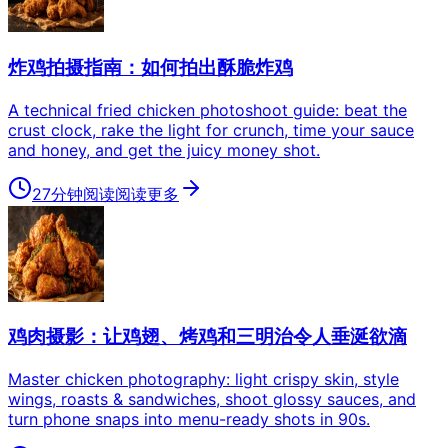
炸鸡拍摄指南：如何拍出酥脆炸鸡
A technical fried chicken photoshoot guide: beat the
crust clock, rake the light for crunch, time your sauce
and honey, and get the juicy money shot.
27分钟阅读
阅读更多
鸡肉摄影：让鸡翅、烤鸡和三明治令人垂涎欲滴
Master chicken photography: light crispy skin, style
wings, roasts & sandwiches, shoot glossy sauces, and
turn phone snaps into menu-ready shots in 90s.