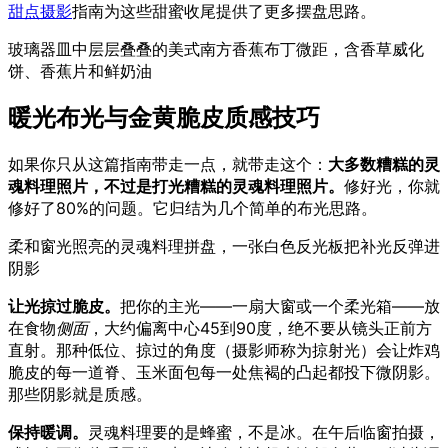
甜点摄影
指南为这些甜蜜收尾提供了更多摆盘思路。
玻璃器皿中层层叠叠的美式南方香蕉布丁微距，含香草威化
饼、香蕉片和鲜奶油
暖光布光与金黄脆皮质感技巧
如果你只从这篇指南带走一点，就带走这个：
大多数糟糕的灵
魂料理照片，不过是打光糟糕的灵魂料理照片。
修好光，你就
修好了80%的问题。它归结为几个简单的布光思路。
柔和窗光照亮的灵魂料理拼盘，一张白色反光板把补光反弹进
阴影
让光掠过脆皮。
把你的主光——一扇大窗或一个柔光箱——放
在食物
侧面
，大约偏离中心45到90度，绝不要从镜头正前方
直射。那种低位、掠过的角度（摄影师称为掠射光）会让炸鸡
脆皮的每一道脊、玉米面包每一处焦褐的凸起都投下微阴影。
那些阴影就是质感。
保持暖调。
灵魂料理要的是蜂蜜，不是冰。在午后临窗拍摄，