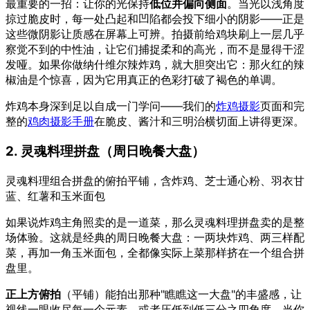
最重要的一招：让你的光保持
低位并偏向侧面
。当光以浅角度
掠过脆皮时，每一处凸起和凹陷都会投下细小的阴影——正是
这些微阴影让质感在屏幕上可辨。拍摄前给鸡块刷上一层几乎
察觉不到的中性油，让它们捕捉柔和的高光，而不是显得干涩
发哑。如果你做纳什维尔辣炸鸡，就大胆突出它：那火红的辣
椒油是个惊喜，因为它用真正的色彩打破了褐色的单调。
炸鸡本身深到足以自成一门学问——我们的
炸鸡摄影
页面和完
整的
鸡肉摄影手册
在脆皮、酱汁和三明治横切面上讲得更深。
2. 灵魂料理拼盘（周日晚餐大盘）
灵魂料理组合拼盘的俯拍平铺，含炸鸡、芝士通心粉、羽衣甘
蓝、红薯和玉米面包
如果说炸鸡主角照卖的是一道菜，那么灵魂料理拼盘卖的是整
场体验。这就是经典的周日晚餐大盘：一两块炸鸡、两三样配
菜，再加一角玉米面包，全都像实际上菜那样挤在一个组合拼
盘里。
正上方俯拍
（平铺）能拍出那种"瞧瞧这一大盘"的丰盛感，让
视线一眼收尽每一个元素。或者压低到低三分之四角度，当你