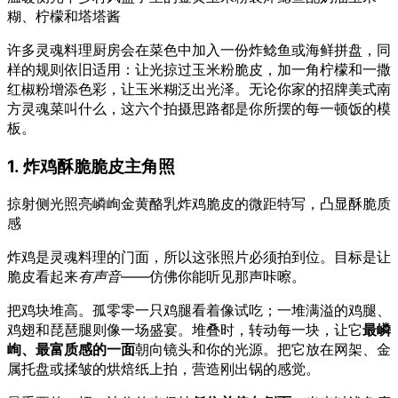
糊、柠檬和塔塔酱
许多灵魂料理厨房会在菜色中加入一份炸鲶鱼或海鲜拼盘，同
样的规则依旧适用：让光掠过玉米粉脆皮，加一角柠檬和一撒
红椒粉增添色彩，让玉米糊泛出光泽。无论你家的招牌美式南
方灵魂菜叫什么，这六个拍摄思路都是你所摆的每一顿饭的模
板。
1. 炸鸡酥脆脆皮主角照
掠射侧光照亮嶙峋金黄酪乳炸鸡脆皮的微距特写，凸显酥脆质
感
炸鸡是灵魂料理的门面，所以这张照片必须拍到位。目标是让
脆皮看起来
有声音
——仿佛你能听见那声咔嚓。
把鸡块堆高。孤零零一只鸡腿看着像试吃；一堆满溢的鸡腿、
鸡翅和琵琶腿则像一场盛宴。堆叠时，转动每一块，让它
最嶙
峋、最富质感的一面
朝向镜头和你的光源。把它放在网架、金
属托盘或揉皱的烘焙纸上拍，营造刚出锅的感觉。