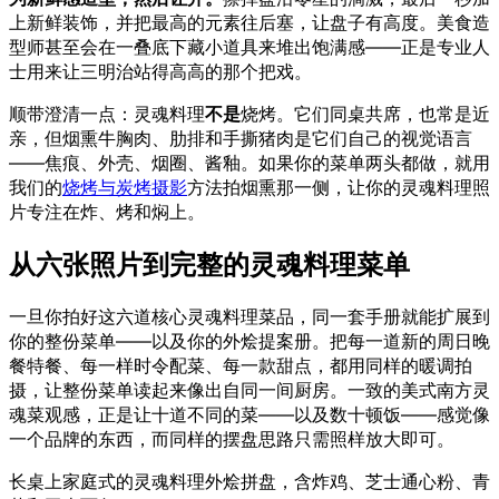
上新鲜装饰，并把最高的元素往后塞，让盘子有高度。美食造
型师甚至会在一叠底下藏小道具来堆出饱满感——正是专业人
士用来让三明治站得高高的那个把戏。
顺带澄清一点：灵魂料理
不是
烧烤。它们同桌共席，也常是近
亲，但烟熏牛胸肉、肋排和手撕猪肉是它们自己的视觉语言
——焦痕、外壳、烟圈、酱釉。如果你的菜单两头都做，就用
我们的
烧烤与炭烤摄影
方法拍烟熏那一侧，让你的灵魂料理照
片专注在炸、烤和焖上。
从六张照片到完整的灵魂料理菜单
一旦你拍好这六道核心灵魂料理菜品，同一套手册就能扩展到
你的整份菜单——以及你的外烩提案册。把每一道新的周日晚
餐特餐、每一样时令配菜、每一款甜点，都用同样的暖调拍
摄，让整份菜单读起来像出自同一间厨房。一致的美式南方灵
魂菜观感，正是让十道不同的菜——以及数十顿饭——感觉像
一个品牌的东西，而同样的摆盘思路只需照样放大即可。
长桌上家庭式的灵魂料理外烩拼盘，含炸鸡、芝士通心粉、青