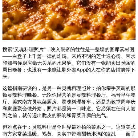
搜索"灵魂料理照片"，映入眼帘的往往是一整墙的图库素材图
——白盘子上千篇一律的炸鸡、来路不明的芝士通心粉、带水
印却与你厨房毫无关系的水果酥。它们没有一张能卖出
你家
的
周日晚餐；也没有一张能让刷外卖App的人在你的店铺前停下
来。
这篇指南要谈的，是另一种灵魂料理照片：拍你亲手烹调的那
顿灵魂料理晚餐。无论你经营的是灵魂料理餐厅、福音早午餐
厅、美式南方灵魂菜厨房、灵魂料理餐车，还是为教堂周年庆
和家庭聚会做外烩，照片都是第一口味道。它必须在任何人尝
到之前，就传递出脆皮的酥响和青菜升腾的热气。
但难点在于：灵魂料理是全世界最难拍的菜系之一。这道美式
南方家常菜温暖、褐黄、真实中带着酣畅淋漓的凌乱——而手