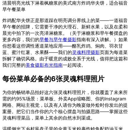
清晨明亮光线下淋着枫糖浆的美式南方炸鸡华夫饼，适合福音
早午餐菜单
炸鸡配华夫饼正是那道踩在明亮调分界线上的菜——一道福音
早午餐的招牌，它需要干净的大理石、新鲜水果，以及在柔和
晨光中拍下的一次亮泽淋糖浆。（关于淋糖浆和早午餐摆盘的
更多内容，我们的
早餐与早午餐摄影
指南有深入讲解。）如果
你想看这些调性逐道菜地应用——酪乳炸鸡、焖肉、羽衣甘
蓝、蜜汁红薯、水果酥——我们的
灵魂料理摄影
页面为每道菜
拆解了确切风格。由于暖意的成败全系于光线，值得把这篇和
我们完整的
美食摄影布光指南
一起阅读。
每份菜单必备的6张灵魂料理照片
为你的畅销单品拍好这六张灵魂料理照片，你就覆盖了未来所
需的约95%场景：菜单板、外卖App缩略图、你的Instagram
网格、网站主视觉，以及有人请你为晚宴做外烩时你发出的提
案册。把它们当作你的六个核心摆盘与拍摄思路——掌握这些
灵魂料理菜品，菜单上其余的自然水到渠成。
温暖侧光下乡村风盘子里的金黄玉米粉裹炸鲶鱼配奶油玉米