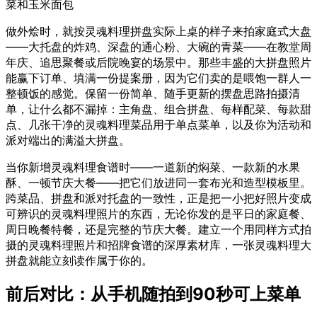
菜和玉米面包
做外烩时，就按灵魂料理拼盘实际上桌的样子来拍家庭式大盘
——大托盘的炸鸡、深盘的通心粉、大碗的青菜——在教堂周
年庆、追思聚餐或后院晚宴的场景中。那些丰盛的大拼盘照片
能赢下订单、填满一份提案册，因为它们卖的是喂饱一群人一
整顿饭的感觉。保留一份简单、随手更新的摆盘思路拍摄清
单，让什么都不漏掉：主角盘、组合拼盘、每样配菜、每款甜
点、几张干净的灵魂料理菜品用于单点菜单，以及你为活动和
派对端出的满溢大拼盘。
当你新增灵魂料理食谱时——一道新的焖菜、一款新的水果
酥、一顿节庆大餐——把它们放进同一套布光和造型模板里。
跨菜品、拼盘和派对托盘的一致性，正是把一小把好照片变成
可辨识的灵魂料理照片的东西，无论你发的是平日的家庭餐、
周日晚餐特餐，还是完整的节庆大餐。建立一个用同样方式拍
摄的灵魂料理照片和招牌食谱的深厚素材库，一张灵魂料理大
拼盘就能立刻读作属于你的。
前后对比：从手机随拍到90秒可上菜单