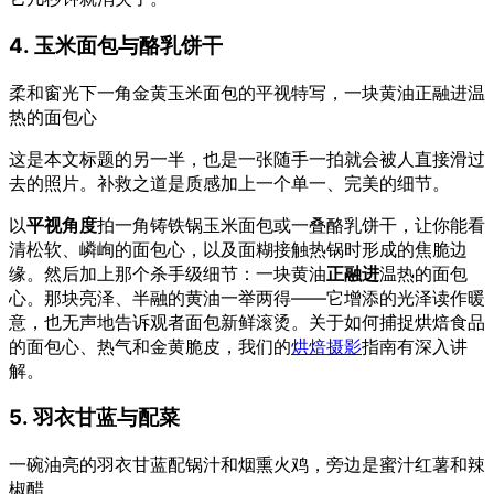
4. 玉米面包与酪乳饼干
柔和窗光下一角金黄玉米面包的平视特写，一块黄油正融进温
热的面包心
这是本文标题的另一半，也是一张随手一拍就会被人直接滑过
去的照片。补救之道是质感加上一个单一、完美的细节。
以
平视角度
拍一角铸铁锅玉米面包或一叠酪乳饼干，让你能看
清松软、嶙峋的面包心，以及面糊接触热锅时形成的焦脆边
缘。然后加上那个杀手级细节：一块黄油
正融进
温热的面包
心。那块亮泽、半融的黄油一举两得——它增添的光泽读作暖
意，也无声地告诉观者面包新鲜滚烫。关于如何捕捉烘焙食品
的面包心、热气和金黄脆皮，我们的
烘焙摄影
指南有深入讲
解。
5. 羽衣甘蓝与配菜
一碗油亮的羽衣甘蓝配锅汁和烟熏火鸡，旁边是蜜汁红薯和辣
椒醋