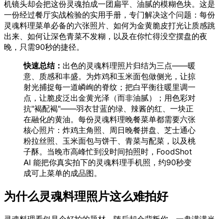
机镜头却会把这份灵魂拍成一团扁平、油腻的模糊色块。这是
一份经过餐厅实战检验的实用手册，专门解决这个问题：每份
灵魂料理菜单必备的六张照片、如何为金黄脆皮打光让质感跳
出来、如何让深色青菜不发糊，以及在你忙得没空摆盘的夜
晚，只需90秒的捷径。
快速总结：
出色的灵魂料理照片归结为三点——暖
意、质感和丰盛。为炸鸡和玉米面包做侧光，让掠
射光捕捉每一道嶙峋的脊纹；把白平衡往暖里调一
点，让脆皮泛出金黄光泽（而非油腻）；用色彩对
抗"褐配褐"——羽衣甘蓝的绿、辣酱的红、一块正
在融化的黄油。每份灵魂料理晚餐菜单都需要六张
核心照片：炸鸡主角照、周日晚餐拼盘、芝士通心
粉拉丝照、玉米面包与饼干、青菜与配菜，以及桃
子酥。当晚市高峰忙到没时间拍照时，FoodShot
AI 能把你真实拍下的灵魂料理手机照，约90秒变
成可上菜单的成品图。
为什么灵魂料理照片这么难拍好