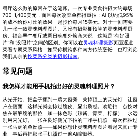
餐厅这么做的原因在于这笔账。一次专业美食拍摄大约每场
700–1,400美元，而且每次改菜单都得重拍；AI 以约低95%
的成本给你可比的效果，起步价每月15美元。对于一间需要
几十张一致灵魂料理图片、又没有摄影棚预算的灵魂料理厨
房、福音早午餐厅或周日晚餐外烩商来说，这就是"有好照
片"和"没照片"之间的区别。你可以在
灵魂料理摄影
页面逐道
菜看专属菜系风格，如果你横跨多种南方传统烹饪，也可浏览
我们其余的
按菜系分类的摄影指南
。
常见问题
我怎样才能用手机拍出好的灵魂料理照片？
从光开始。把盘子挪到一扇大窗旁，关掉顶上的荧光灯，让窗
户在侧面，这样光就会掠过脆皮、显出质感。凑近拍，点按对
焦在最酥脆的部位，加一抹色彩（辣酱、青菜、柠檬），永远
别用闪光灯。一张在良好侧光下拍的干净手机照，每次都胜过
一张马虎的单反照——如果你想让灵魂料理图片看起来真正专
业，事后再把那张手机照过一遍AI编辑器。