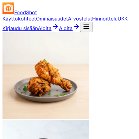
FoodShot
Käyttökohteet
Ominaisuudet
Arvostelut
Hinnoittelu
UKK
Kirjaudu sisään
Aloita
Aloita