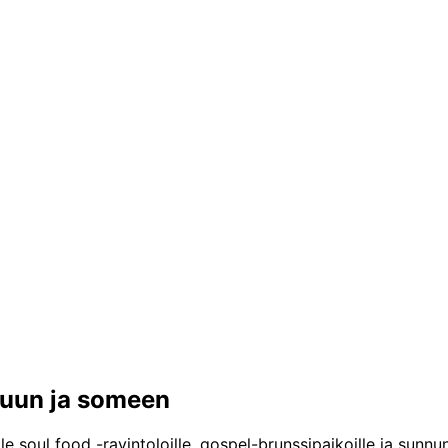
nuun ja someen
e soul food -ravintoloille, gospel-brunssipaikoille ja sunnu