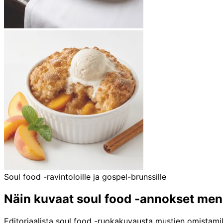
Soul food -ravintoloille ja gospel-brunssille
Näin kuvaat soul food -annokset me
Editoriaalista soul food -ruokakuvausta mustien omistamill