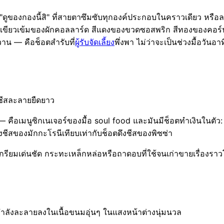
ดูของกองนี้สิ" ที่สายตาซึมซับทุกองค์ประกอบในคราวเดียว หรือล
้สีเขียวเข้มของผักคอลลาร์ด สีแดงของขวดซอสพริก สีทองของคอร์น
น — คือช็อตสำรับที่
ผู้รับจัดเลี้ยง
พึ่งพา ไม่ว่าจะเป็นช่วงมื้อวันอ
ชีสละลายยืดยาว
 คือเมนูซิกเนเจอร์ของมื้อ soul food และมันมีช็อตทำเงินในตัว
งชีสของมักกะโรนีเทียบเท่ากับช็อตดึงชีสของพิซซ่า
เกรียมเด่นชัด กระทะเหล็กหล่อหรือถาดอบที่ใช้จนเก่าขายเรื่องร
กำลังละลายลงในเนื้อขนมอุ่นๆ ในแสงหน้าต่างนุ่มนวล