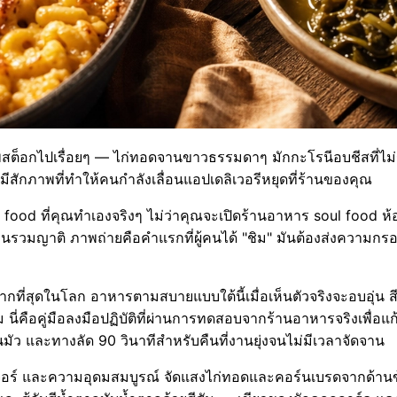
ต็อกไปเรื่อยๆ — ไก่ทอดจานขาวธรรมดาๆ มักกะโรนีอบชีสที่ไม่รู้
ม่มีสักภาพที่ทำให้คนกำลังเลื่อนแอปเดลิเวอรีหยุดที่ร้านของคุณ
 soul food ที่คุณทำเองจริงๆ ไม่ว่าคุณจะเปิดร้านอาหาร soul fo
รวมญาติ ภาพถ่ายคือคำแรกที่ผู้คนได้ "ชิม" มันต้องส่งความกรอ
พยากที่สุดในโลก อาหารตามสบายแบบใต้นี้เมื่อเห็นตัวจริงจะอบอุ่น 
ี่คือคู่มือลงมือปฏิบัติที่ผ่านการทดสอบจากร้านอาหารจริงเพื่อแก้ปั
ุ่นมัว และทางลัด 90 วินาทีสำหรับคืนที่งานยุ่งจนไม่มีเวลาจัดจาน
ซ์เจอร์ และความอุดมสมบูรณ์ จัดแสงไก่ทอดและคอร์นเบรดจากด้านข้า