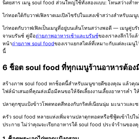
นิตยสาร เมนู soul food ส่วนใหญ่ใช้ทั้งสองแบบ: โทนสว่างสำห
ไก่ทอดใต้กับวาฟเฟิลราดเมเปิลไซรัปในแสงเช้าสว่างสำหรับเมนู
ไก่ทอดกับวาฟเฟิลเป็นเมนูที่อยู่บนเส้นโทนสว่างพอดี — เมนูคู
จานบรันช์ คู่มือ
ถ่ายภาพอาหารเช้าและบรันช์
ของเราลงลึกไว้แล้
หน้า
ถ่ายภาพ soul food
ของเราแยกสไตล์ที่เหมาะกับแต่ละเมนูไว้
นี้
6 ช็อต soul food ที่ทุกเมนูร้านอาหารต้องม
สร้างภาพ soul food หกช็อตนี้สำหรับเมนูขายดีของคุณ แล้วคุ
ไฟล์นำเสนอที่คุณส่งเมื่อมีคนขอให้จัดเลี้ยงงานเลี้ยงอาหารค่ำ 
ปลาดุกชุบแป้งข้าวโพดทอดสีทองกับกริตส์เนียนนุ่ม มะนาวแล
ครัว soul food หลายแห่งเพิ่มจานปลาดุกทอดหรือซีฟู้ดเข้าไปในไ
ประกาย ไม่ว่าคุณจะเรียกอาหารใต้ soul food ประจำร้านของคุณ
1. ช็อตพระเอกไก่ทอดแป้งกรอบ