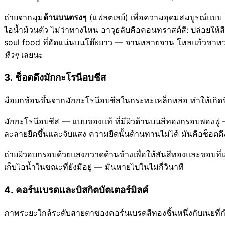
ถ่ายจากมุม
ด้านบนตรงๆ
(แฟลตเลย์) เพื่อความอุดมสมบูรณ์แบบ "
ไอน้ำม้วนตัว ไม่ว่าทางไหน อาวุธลับคือคอนทราสต์สี: ปล่อยให
soul food ที่อัดแน่นบนโต๊ะยาว — จานหลายจาน โหลแก้วชาหวา
หิวๆ
เลยนะ
3. ช็อตดึงมักกะโรนีอบชีส
มือยกช้อนขึ้นจากมักกะโรนีอบชีสในกระทะเหล็กหล่อ ทำให้เกิด
มักกะโรนีอบชีส — แบบของแท้ ที่มีผิวด้านบนสีทองกรอบพองฟู —
ละลายยืดขึ้นและจับแสง ความยืดนั้นต้านทานไม่ได้ มันคือช็อตดึ
ถ่ายผิวอบกรอบด้วยแสงกวาดด้านข้างเพื่อให้สันสีทองและขอบที่
เก็บไอน้ำในขณะที่ยังมีอยู่ — มันหายไปในไม่กี่วินาที
4. คอร์นเบรดและบิสกิตบัตเตอร์มิลค์
ภาพระยะใกล้ระดับสายตาของคอร์นเบรดสีทองชิ้นหนึ่งกับเนยที่