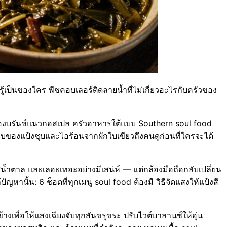
เป็นของใคร พีชคอบเลอร์ติดลายน้ำที่ไม่เกี่ยวอะไรกับครัวของ
od ห้องบรันช์แนวกอสเปล ครัวอาหารใต้แบบ Southern soul food
บของแป้งชุบและไอร้อนจากผักใบเขียวถึงคนดูก่อนที่ใครจะได้
สีน้ำตาล และเลอะเทอะอย่างมีเสน่ห์ — แต่กล้องมือถือกลับเปลี่ยน
ญหานั้น: 6 ช็อตที่ทุกเมนู soul food ต้องมี วิธีจัดแสงให้แป้งสี
งเพื่อให้แสงเฉียงจับทุกสันขรุขระ ปรับไวต์บาลานซ์ให้อุ่น