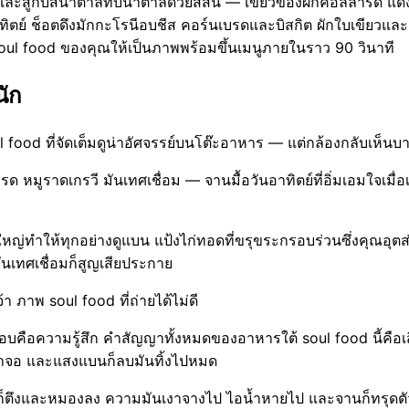
ิ้ม) และสู้กับสีน้ำตาลทับน้ำตาลด้วยสีสัน — เขียวของผักคอลลาร์ด
ิตย์ ช็อตดึงมักกะโรนีอบชีส คอร์นเบรดและบิสกิต ผักใบเขียวและเ
soul food ของคุณให้เป็นภาพพร้อมขึ้นเมนูภายในราว 90 วินาที
นัก
ul food ที่จัดเต็มดูน่าอัศจรรย์บนโต๊ะอาหาร — แต่กล้องกลับเห็นบา
 หมูราดเกรวี มันเทศเชื่อม — จานมื้อวันอาทิตย์ที่อิ่มเอมใจเมื่
ำให้ทุกอย่างดูแบน แป้งไก่ทอดที่ขรุขระกรอบร่วนซึ่งคุณอุตส่าห
นเทศเชื่อมก็สูญเสียประกาย
ภาพ soul food ที่ถ่ายได้ไม่ดี
คือความรู้สึก คำสัญญาทั้งหมดของอาหารใต้ soul food นี้คือ
หน้าจอ และแสงแบนก็ลบมันทิ้งไปหมด
ผิวก็ตึงและหมองลง ความมันเงาจางไป ไอน้ำหายไป และจานก็ทรุดตัว ท