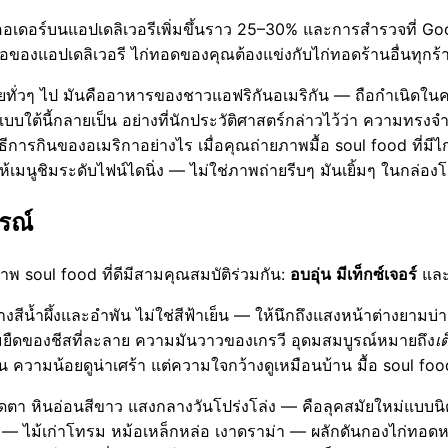
ได้ออเดอร์บนแอปเดลิเวอรีเพิ่มขึ้นราว 25–30% และการสำรวจที่ 
าพย่อของแอปเดลิเวอรี ไก่ทอดของคุณต้องแข่งกับไก่ทอดร้านอื่นท
ายทั่วๆ ไป มันคืออาหารของชาวแอฟริกันอเมริกัน — ถือกำเนิดใ
บใต้นี้กลายเป็น อย่างที่นักประวัติศาสตร์กล่าวไว้ว่า ความทรงจำท
ิธีการกินของอเมริกาอย่างไร เมื่อคุณถ่ายภาพมื้อ soul food ที่มี
้เมนูชิมระดับไฟน์ไดนิ่ง — ไม่ใช่ภาพถ่ายรีบๆ มันเยิ้มๆ ในกล่อง
ูรณ์
ภาพ soul food ที่ดีมีสามคุณสมบัติร่วมกัน:
อบอุ่น
มีเท็กซ์เจอร์
แล
ีน้ำผึ้งและอำพัน ไม่ใช่สีฟ้าเย็น — ให้นึกถึงแสงหน้าต่างยามบ่
ามยืดของชีสที่ละลาย ความมันวาวของเกรวี อุดมสมบูรณ์หมายถึง
เ
งปัน ความน้อยดูน่าเศร้า แต่ความใจกว้างดูเหมือนบ้าน มื้อ soul foo
ตา หินอ่อนสีขาว แสงกลางวันโปร่งโล่ง — คือลุคสมัยใหม่แบบนิ
— ไม้เก่าโทรม หม้อเหล็กหล่อ เงาดราม่า — ผลักดันกองไก่ทอดหรือ