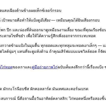
แสงเฉียงด้านข้างเผยเท็กซ์เจอร์กรอบ
้ เป้าหมายคือทำให้แป้งดู
มีเสียง
— เหมือนคุณได้ยินเสียงกรอบ
ะโพก ปีก และน่องที่ล้นออกมาดูเหมือนงานเลี้ยง ขณะที่คุณเรียงซ้อน 
าษไขที่ขยำ เพื่อให้ได้ความรู้สึกเพิ่งออกจากกระทะทอด
สงกวาดข้ามแป้งในมุมตื้น ทุกยอดและทุกหลุมจะทอดเงาเล็กๆ — และไ
ไฮไลต์นุ่มๆ แทนที่จะดูแห้งด้าน ถ้าคุณเสิร์ฟแบบแนชวิลล์ฮอต ก็จ
พไก่ทอด
ของเราและ
คู่มือถ่ายภาพไก่
ฉบับเต็มลงลึกกว่านี้เรื่องแป
มักกะโรนีอบชีส ผักคอลลาร์ด มันเทศและคอร์นเบรด
บการณ์ นี่คือจานมื้อวันอาทิตย์คลาสสิก: ไก่ทอดหนึ่งหรือสองชิ้น