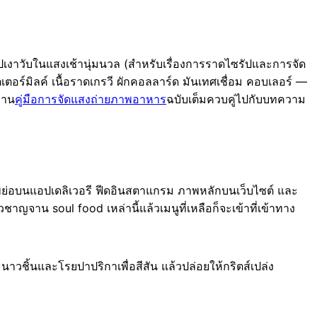
ัปเงาวับในแสงเช้านุ่มนวล (สำหรับเรื่องการราดไซรัปและการจัด
ตอร์มิลค์ เนื้อราดเกรวี ผักคอลลาร์ด มันเทศเชื่อม คอบเลอร์ —
่าน
คู่มือการจัดแสงถ่ายภาพอาหาร
ฉบับเต็มควบคู่ไปกับบทความ
าพย่อบนแอปเดลิเวอรี ฟีดอินสตาแกรม ภาพหลักบนเว็บไซต์ และ
าญจาน soul food เหล่านี้แล้วเมนูที่เหลือก็จะเข้าที่เข้าทาง
าวชิ้นและโรยปาปริกาเพื่อสีสัน แล้วปล่อยให้กริตส์เปล่ง