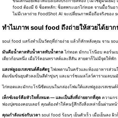
ขึ้นเล็กน้อยเพื่อให้แป้งเปล่งประกายสีทอง (ไม่ใช่ดูมันเย
food ต้องมี 6 ช็อตหลัก: ช็อตพระเอกไก่ทอด จานมื้อวันอาท
ไม่มีเวลาถ่าย FoodShot AI จะเปลี่ยนภาพมือถือจริงของ 
ทำไมภาพ soul food ถึงถ่ายให้สวยได้ยาก
soul food แสร้งทำเป็นวัตถุที่ถ่ายง่าย แล้วก็หักหลังคุณ จาน so
มันคือน้ำตาลทับน้ำตาลทับน้ำตาล
ไก่ทอด มักกะโรนีอบ คอร์นเบรด
เดียวก้อนหนึ่ง เมื่อไร้คอนทราสต์และสีสัน สายตาก็ไม่มีจุดให้พัก
แสงฟลูออเรสเซนต์คือศัตรู
ไฟเพดานในครัวและห้องอาหารส่วนใหญ่ท
ต้มเข้มข้นยุบตัวลงเป็นสีดำขุ่นๆ และมาร์ชแมลโลว์คาราเมลบนมั
ไก่ทอดและมักกะโรนีซีดแบนในกล่องโฟมใต้แสงฟลูออเรสเซนต์จ้า 
เท็กซ์เจอร์คือหัวใจทั้งหมด — และเป็นสิ่งที่ถ่ายยากที่สุด
ความกรอบ
ฟองปุดของคอบเลอร์ คุณต้องทำให้คนรู้สึกถึงสิ่งเหล่านั้นผ่าน
คุณกำลังแข่งกับเวลา
soul food ร้อนๆ เย็นตัวเร็ว เมื่อเย็นลง 