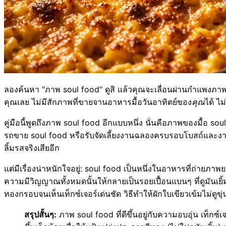
ลองค้นหา "ภาพ soul food" ดูสิ แล้วคุณจะเลื่อนผ่านกำแพงภาพส
คุณเลย ไม่มีสักภาพที่ขายจานอาหารมื้อวันอาทิตย์ของ
คุณ
ได้ ไ
คู่มือนี้พูดถึงภาพ soul food อีกแบบหนึ่ง นั่นคือภาพของมื้อ
รถขาย soul food หรือรับจัดเลี้ยงงานฉลองครบรอบโบสถ์และงาน
ลิ้มรสจริงเสียอีก
แต่มีเรื่องน่าหนักใจอยู่: soul food เป็นหนึ่งในอาหารที่ถ่ายภา
ความมีวิญญาณทั้งหมดนั้นให้กลายเป็นรอยเปื้อนแบนๆ ที่ดูมันเยิ้ม น
ทองกรอบจนเห็นเท็กซ์เจอร์เด่นชัด วิธีทำให้ผักใบเขียวเข้มไม่ดูข
สรุปสั้นๆ:
ภาพ soul food ที่ดีขึ้นอยู่กับความอบอุ่น เท็ก