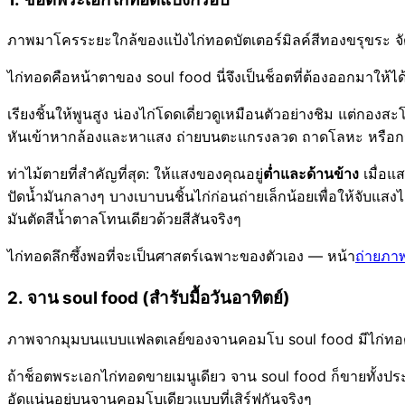
ภาพมาโครระยะใกล้ของแป้งไก่ทอดบัตเตอร์มิลค์สีทองขรุขระ จัด
ไก่ทอดคือหน้าตาของ soul food นี่จึงเป็นช็อตที่ต้องออกมาให้ได
เรียงชิ้นให้พูนสูง น่องไก่โดดเดี่ยวดูเหมือนตัวอย่างชิม แต่กองส
หันเข้าหากล้องและหาแสง ถ่ายบนตะแกรงลวด ถาดโลหะ หรือกระด
ท่าไม้ตายที่สำคัญที่สุด: ให้แสงของคุณอยู่
ต่ำและด้านข้าง
เมื่อแ
ปัดน้ำมันกลางๆ บางเบาบนชิ้นไก่ก่อนถ่ายเล็กน้อยเพื่อให้จับแสง
มันตัดสีน้ำตาลโทนเดียวด้วยสีสันจริงๆ
ไก่ทอดลึกซึ้งพอที่จะเป็นศาสตร์เฉพาะของตัวเอง — หน้า
ถ่ายภา
2. จาน soul food (สำรับมื้อวันอาทิตย์)
ภาพจากมุมบนแบบแฟลตเลย์ของจานคอมโบ soul food มีไก่ทอด 
ถ้าช็อตพระเอกไก่ทอดขายเมนูเดียว จาน soul food ก็ขายทั้งประส
อัดแน่นอยู่บนจานคอมโบเดียวแบบที่เสิร์ฟกันจริงๆ