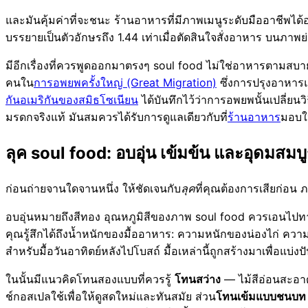
และมันคุ้มค่าที่จะชนะ ร้านอาหารที่มีภาพเมนูระดับมืออาชีพ
บรรยายเป็นตัวอักษรถึง 1.44 เท่าเมื่อตัดสินใจสั่งอาหาร บนภ
มีอีกเรื่องที่ควรพูดออกมาตรงๆ soul food ไม่ใช่อาหารตามสบ
คนใน
การอพยพครั้งใหญ่ (Great Migration)
ซึ่งการปรุงอาหารแบ
กันอเมริกันของสมิธโซเนียน
ได้บันทึกไว้ว่าการอพยพนั้นเปลี่ยนว
มรดกจริงแท้ มันสมควรได้รับการดูแลเดียวกับที่
ร้านอาหาร
มอบให
ลุค soul food: อบอุ่น เข้มข้น และอุดมสมบ
ก่อนถ่ายจานใดจานหนึ่ง ให้ชัดเจนกับ
ลุค
ที่คุณต้องการเสียก่อน 
อบอุ่นหมายถึงสีทอง อุณหภูมิสีของภาพ soul food ควรเอนไปทางส
คุณรู้สึกได้ถึงน้ำหนักของมื้ออาหาร: ความหนักของน่องไก่ คว
สำหรับมื้อวันอาทิตย์หลังไปโบสถ์ มื้อเหล่านี้ถูกสร้างมาเพื่อแบ่
ในนั้นมีแนวคิดโทนสองแบบที่ควรรู้
โทนสว่าง
— ไม้สีอ่อนสะอาด
ช์กอสเปลใช้เพื่อให้ดูสดใหม่และทันสมัย ส่วน
โทนเข้มแบบชนบท