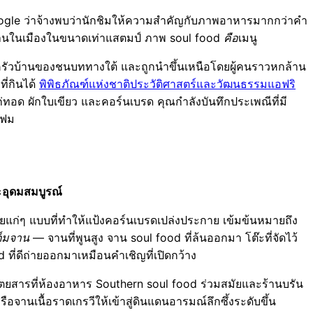
Google ว่าจ้างพบว่านักชิมให้ความสำคัญกับภาพอาหารมากกว่าคำ
ุกร้านในเมืองในขนาดเท่าแสตมป์ ภาพ soul food
คือ
เมนู
นครัวบ้านของชนบททางใต้ และถูกนำขึ้นเหนือโดยผู้คนราวหกล้าน
ี่กินได้
พิพิธภัณฑ์แห่งชาติประวัติศาสตร์และวัฒนธรรมแอฟริ
ไก่ทอด ผักใบเขียว และคอร์นเบรด คุณกำลังบันทึกประเพณีที่มี
โฟม
ะ
อุดมสมบูรณ์
ายแก่ๆ แบบที่ทำให้แป้งคอร์นเบรดเปล่งประกาย เข้มข้นหมายถึง
ต็มจาน
— จานที่พูนสูง จาน soul food ที่ล้นออกมา โต๊ะที่จัดไว้
d ที่ดีถ่ายออกมาเหมือนคำเชิญที่เปิดกว้าง
ตยสารที่ห้องอาหาร Southern soul food ร่วมสมัยและร้านบรัน
จานเนื้อราดเกรวีให้เข้าสู่ดินแดนอารมณ์ลึกซึ้งระดับขึ้น