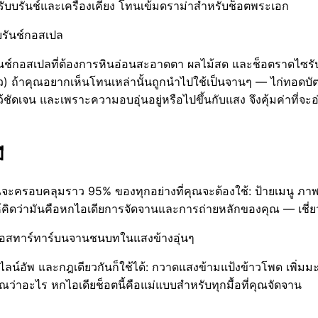
รับบรันช์และเครื่องเคียง โทนเข้มดราม่าสำหรับช็อตพระเอก
บรันช์กอสเปล
่บรันช์กอสเปลที่ต้องการหินอ่อนสะอาดตา ผลไม้สด และช็อตราดไซร
ว) ถ้าคุณอยากเห็นโทนเหล่านั้นถูกนำไปใช้เป็นจานๆ — ไก่ทอดบัตเ
ชัดเจน และเพราะความอบอุ่นอยู่หรือไปขึ้นกับแสง จึงคุ้มค่าที่จะอ
ี
ณจะครอบคลุมราว 95% ของทุกอย่างที่คุณจะต้องใช้: ป้ายเมนู ภ
ให้คิดว่ามันคือหกไอเดียการจัดจานและการถ่ายหลักของคุณ — เชี่ยวช
ะซอสทาร์ทาร์บนจานชนบทในแสงข้างอุ่นๆ
ลน์อัพ และกฎเดียวกันก็ใช้ได้: กวาดแสงข้ามแป้งข้าวโพด เพิ่มมะน
ว่าอะไร หกไอเดียช็อตนี้คือแม่แบบสำหรับทุกมื้อที่คุณจัดจาน