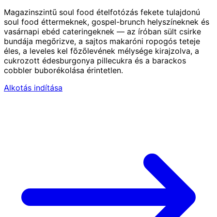
Magazinszintű soul food ételfotózás fekete tulajdonú
soul food éttermeknek, gospel-brunch helyszíneknek és
vasárnapi ebéd cateringeknek — az íróban sült csirke
bundája megőrizve, a sajtos makaróni ropogós teteje
éles, a leveles kel főzőlevének mélysége kirajzolva, a
cukrozott édesburgonya pillecukra és a barackos
cobbler buborékolása érintetlen.
Alkotás indítása