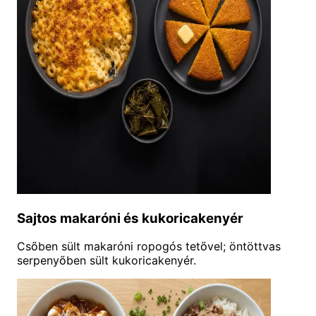
Sajtos makaróni és kukoricakenyér
Csőben sült makaróni ropogós tetővel; öntöttvas
serpenyőben sült kukoricakenyér.