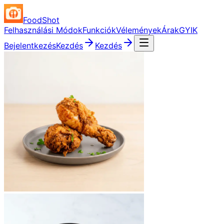
FoodShot
Felhasználási Módok
Funkciók
Vélemények
Árak
GYIK
Bejelentkezés
Kezdés
Kezdés