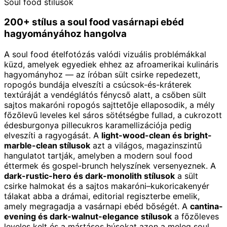
Soul food stílusok
200+ stílus a soul food vasárnapi ebéd
hagyományához hangolva
A soul food ételfotózás valódi vizuális problémákkal
küzd, amelyek egyediek ehhez az afroamerikai kulináris
hagyományhoz — az íróban sült csirke repedezett,
ropogós bundája elveszíti a csúcsok-és-kráterek
textúráját a vendéglátós fénycső alatt, a csőben sült
sajtos makaróni ropogós sajttetője ellaposodik, a mély
főzőlevű leveles kel sáros sötétségbe fullad, a cukrozott
édesburgonya pillecukros karamellizációja pedig
elveszíti a ragyogását. A
light-wood-clean és bright-
marble-clean stílusok
azt a világos, magazinszintű
hangulatot tartják, amelyben a modern soul food
éttermek és gospel-brunch helyszínek versenyeznek. A
dark-rustic-hero és dark-monolith stílusok
a sült
csirke halmokat és a sajtos makaróni–kukoricakenyér
tálakat abba a drámai, editorial regiszterbe emelik,
amely megragadja a vasárnapi ebéd bőségét. A
cantina-
evening és dark-walnut-elegance stílusok
a főzőleves
leveles kelt és a mártásos húsokat azon a meleg soul