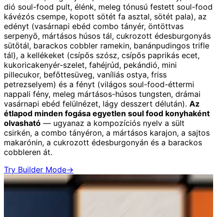
dió soul-food pult, élénk, meleg tónusú festett soul-food
kávézós csempe, kopott sötét fa asztal, sötét pala), az
edényt (vasárnapi ebéd combo tányér, öntöttvas
serpenyő, mártásos húsos tál, cukrozott édesburgonyás
sütőtál, barackos cobbler ramekin, banánpudingos trifle
tál), a kellékeket (csípős szósz, csípős paprikás ecet,
kukoricakenyér-szelet, fahéjrúd, pekándió, mini
pillecukor, befőttesüveg, vaníliás ostya, friss
petrezselyem) és a fényt (világos soul-food-éttermi
nappali fény, meleg mártásos-húsos tungsten, drámai
vasárnapi ebéd felülnézet, lágy desszert délután).
Az
étlapod minden fogása egyetlen soul food konyhaként
olvasható
— ugyanaz a kompozíciós nyelv a sült
csirkén, a combo tányéron, a mártásos karajon, a sajtos
makarónin, a cukrozott édesburgonyán és a barackos
cobbleren át.
Try Builder Mode
→