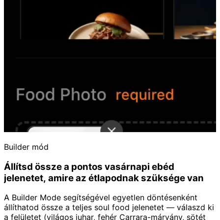
Builder mód
Állítsd össze a pontos vasárnapi ebéd
jelenetet, amire az étlapodnak szüksége van
A Builder Mode segítségével egyetlen döntésenként
állíthatod össze a teljes soul food jelenetet — válaszd ki
a felületet (világos juhar, fehér Carrara-márvány, sötét