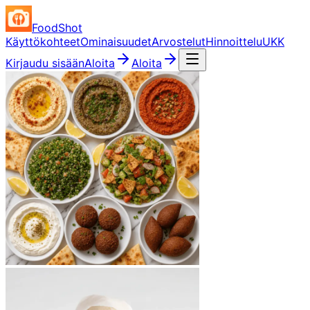
FoodShot
Käyttökohteet
Ominaisuudet
Arvostelut
Hinnoittelu
UKK
Kirjaudu sisään
Aloita
Aloita