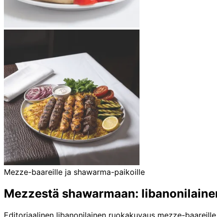
Mezze-baareille ja shawarma-paikoille
Mezzestä shawarmaan: libanonilainen
Editoriaalinen libanonilainen ruokakuvaus mezze-baareille, 