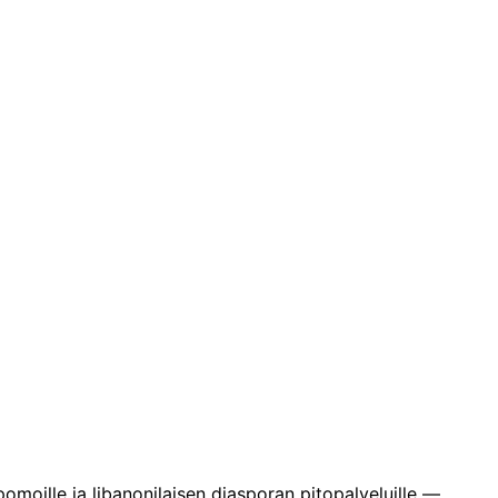
pomoille ja libanonilaisen diasporan pitopalveluille —