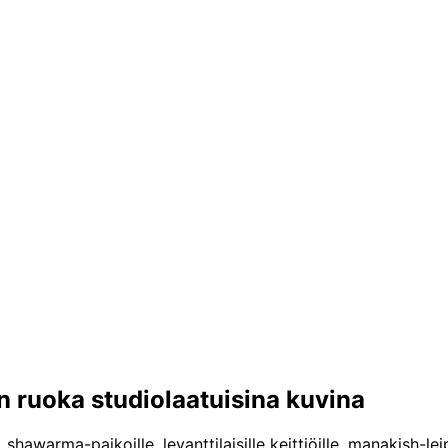
 ruoka studiolaatuisina kuvina
shawarma-paikoille, levanttilaisille keittiöille, manakish-lei