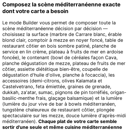
Composez la scène méditerranéenne exacte
dont votre carte a besoin
Le mode Builder vous permet de composer toute la
scène méditerranéenne décision par décision —
choisissez la surface (marbre de Carrare blanc, érable
blond clair, comptoir à mezze en noyer foncé, table de
restaurant côtier en bois sombre patiné, planche de
service en lin crème, plateau à fruits de mer en ardoise
foncée), le contenant (bowl de céréales façon Cava,
planche dégustation de mezze, plateau de fruits de mer
côtier, assiette diététique bien-être, coupelle de
dégustation d'huile d'olive, planche à focaccia), les
accessoires (demi-citrons, olives Kalamata et
Castelvetrano, feta émiettée, graines de grenade,
dukkah, za'atar, sumac, pignons de pin torréfiés, origan-
basilic-menthe frais, glaçage balsamique) et la lumière
(lumière du jour vive de bar à bowls méditerranéen,
tungstène chaleureux de restaurant côtier, plongée
spectaculaire sur les mezze, douce lumière d'après-midi
méditerranéen).
Chaque plat de votre carte semble
sortir d'une seule et même cuisine méditerranéenne