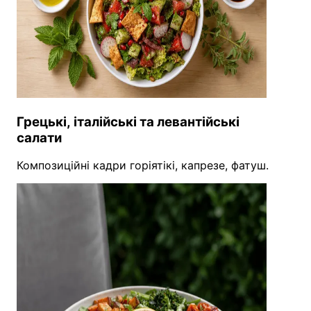
Грецькі, італійські та левантійські
салати
Композиційні кадри горіятікі, капрезе, фатуш.