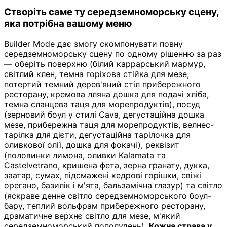
Створіть саме ту середземноморську сцену,
яка потрібна вашому меню
Builder Mode дає змогу скомпонувати повну
середземноморську сцену по одному рішенню за раз
— оберіть поверхню (білий каррарський мармур,
світлий клен, темна горіхова стійка для мезе,
потертий темний дерев'яний стіл прибережного
ресторану, кремова лляна дошка для подачі хліба,
темна сланцева таця для морепродуктів), посуд
(зерновий боул у стилі Cava, дегустаційна дошка
мезе, прибережна таця для морепродуктів, велнес-
тарілка для дієти, дегустаційна тарілочка для
оливкової олії, дошка для фокачі), реквізит
(половинки лимона, оливки Kalamata та
Castelvetrano, кришена фета, зерна гранату, дукка,
заатар, сумах, підсмажені кедрові горішки, свіжі
орегано, базилік і м'ята, бальзамічна глазур) та світло
(яскраве денне світло середземноморського боул-
бару, теплий вольфрам прибережного ресторану,
драматичне верхнє світло для мезе, м'який
середземноморський пополудень).
Кожна страва у