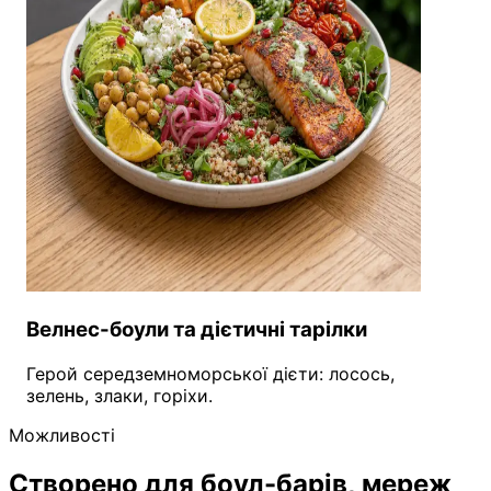
Велнес-боули та дієтичні тарілки
Герой середземноморської дієти: лосось,
зелень, злаки, горіхи.
Можливості
Створено для боул-барів, мереж