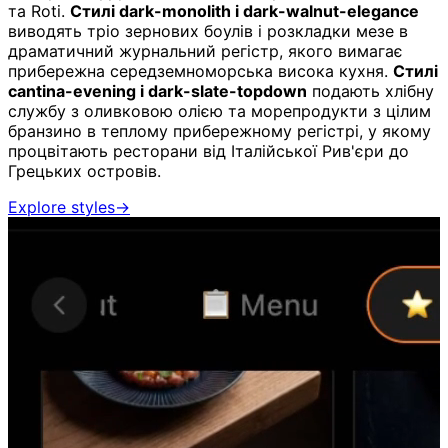
та Roti.
Стилі dark-monolith і dark-walnut-elegance
виводять тріо зернових боулів і розкладки мезе в
драматичний журнальний регістр, якого вимагає
прибережна середземноморська висока кухня.
Стилі
cantina-evening і dark-slate-topdown
подають хлібну
службу з оливковою олією та морепродукти з цілим
бранзино в теплому прибережному регістрі, у якому
процвітають ресторани від Італійської Рив'єри до
Грецьких островів.
Explore styles
→