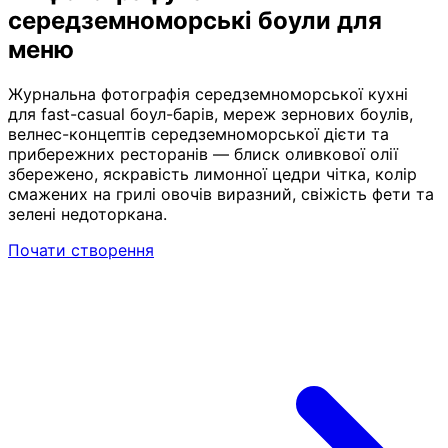
середземноморські боули для
меню
Журнальна фотографія середземноморської кухні
для fast-casual боул-барів, мереж зернових боулів,
велнес-концептів середземноморської дієти та
прибережних ресторанів — блиск оливкової олії
збережено, яскравість лимонної цедри чітка, колір
смажених на грилі овочів виразний, свіжість фети та
зелені недоторкана.
Почати створення