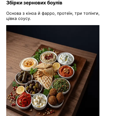
Збірки зернових боулів
Основа з кіноа й фарро, протеїн, три топінги,
цівка соусу.