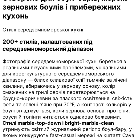
зернових боулів і прибережних
кухонь
Стилі середземноморської кухні
200+ стилів, налаштованих під
середземноморський діапазон
Фотографія середземноморської кухні бореться з
реальними візуальними проблемами, унікальними
для крос-культурного середземноморського
діапазону — блиск оливкової олії тьмяніє за лічені
хвилини, вбираючись у зернову основу, колір
смажених на грилі овочів перетворюється на
брудно-коричневий за плаского освітлення, свіжість
фети та зелені в'яне при 70°F, а контраст кольорів у
боулі згладжується, коли зернова основа, протеїни,
соуси й топінги читаються однаково бежевими.
Стилі marble-top-down і bright-marble-clean
утримують світлий журнальний регістр боул-бару, у
якому конкурують fast-casual мережі на кшталт Cava