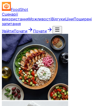
FoodShot
Сценарії
використання
Можливості
Відгуки
Ціни
Поширені
запитання
Увійти
Почати
Почати