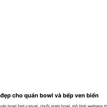
đẹp cho quán bowl và bếp ven biển
án bowl fast-casual, chuỗi grain bowl, mô hình wellness t