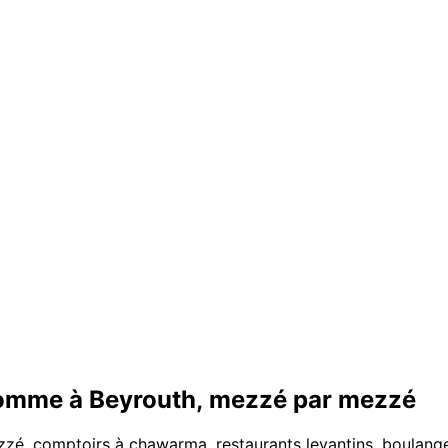
 comme à Beyrouth, mezzé par mezzé
ezzé, comptoirs à chawarma, restaurants levantins, boulange