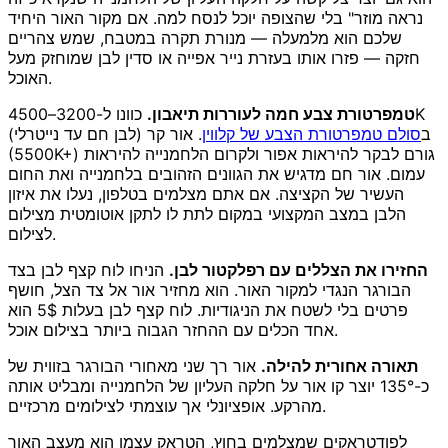
נראה מוזר" בלי שהצופה יוכל לנסח למה. אם מקור האור היחיד
שלכם הוא מלמעלה — מנורת תקרה במטבח, שמש צהריים
חזקה — פזרו אותו בעזרת נייר אפייה או סדין לבן שמוחזק מעל
האוכל.
טמפרטורת צבע חמה לעוררות תיאבון.
כוונו ל-3200–4500K
(לבן חם עד נייטרלי) ב
סולם טמפרטורת הצבע של קלווין
. אור קר
(5500K+) גורם לבקר להיראות אפור ולקרום הלחמנייה להיראות
עמום. אור חם מדגיש את הגוונים הזהובים בלחמנייה ואת החום
העשיר של הקציצה. אם אתם מצלמים בטלפון, נעלו את איזון
הלבן במצב המקצועי במקום לתת לו לתקן אוטומטית מצילום
לצילום.
החזירו את הצללים עם רפלקטור לבן.
הניחו לוח קצף לבן בצד
הבורגר הנגדי למקור האור. הוא מחזיר אור אל צד הצל, חושף
פרטים בלי לשטח את הניגודיות. לוח קצף לבן בעלות 5$ הוא
אחד הכלים עם ההחזר הגבוה ביותר בצילום אוכל.
תאורה אחורית להילה.
אור רך שני מאחורי הבורגר בזווית של
כ-135° יוצר קו אור על חלקה העליון של הלחמנייה ומבליט אותה
מהרקע. אופציונלי אך עוצמתי לצילומים מרכזיים.
לפודטראקים שמצלמים בחוץ, הטראק עצמו הוא מעצב האור