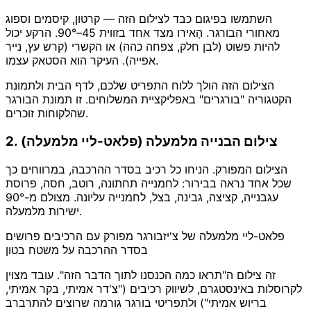
השתמשו בפיגום כבד לצילום הזה — קרטון, קיסמים וספוג
מאחורי הבורגר. הָאירו מצד אחד בזווית 45–90°. הרקע יכול
להיות פשוט (לבן חלק, צפחה כהה) או הקשרי (קרש עץ, נייר
אפייה). העיקר הוא הסטאק עצמו.
הצילום הזה הולך ללוח התפריט שלכם, לדף הבית ולתמונת
הקטגוריה "בורגרים" באפליקציית המשלוחים. זו תמונת הבורגר
שהלקוחות זוכרים.
2. צילום הבנייה מלמעלה (פלאט-ליי מלמעלה)
הצילום המפורק. הניחו כל רכיב בסדר ההרכבה, במרווחים כך
שכל אחד נראה בבירור: לחמנייה תחתונה, רוטב, חסה, פרוסת
עגבנייה, קציצה, גבינה, בצל, לחמנייה עליונה. מצולם מ-90°
ישירות מלמעלה.
פלאט-ליי מלמעלה של צ'יזבורגר מפורק עם הרכיבים פרושים
בסדר ההרכבה על משטח בטון
זה צילום ה"תראו כמה הכנסנו לתוך הדבר הזה". עובד מצוין
לקרוסלות באינסטגרם, לשיווק רכיבים ("צ'דר אמיתי, בקר אמיתי,
בריוש אמיתי") ולתפריטי בורגר גורמה שרוצים להתרברב