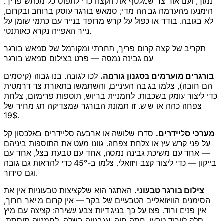
נמוך, ועם אור צד שמלטף את הקצה כדי לתפוס כל מכתש פריך.
הימנעו מהערמה גבוהה מדי; סמאש בורגר עוסק ברוחב ובקרום,
לא בגובה. בודד או כפול על קרש מרופד בנייר עם כתמי שומן על
נייר האפייה נקרא כאותנטי.
תקריב של קצה קרום פריך, תחרתי ומקורמל של סמאש בורגר
עם גבינה נמסה — פרט בצילום סמאש בורגר
בורגרים מוערמים בסגנון גורמה.
לכו לגובה. בנו גבוה (קיסמים
הם חובה), צלמו בגובה העיניים, והשתמשו בתאורת צד דרמטית
כדי ליצור עומק בשכבות. לחמניית בריוש, תוספות פרימיום, צלחת
צפחה כהה או שיש. זו תמונת הבורגר שמצדיקה תג מחיר של
19$.
מערכי סליידרים.
סדרו שלושה או ארבעה סליידרים באלכסון קל
על פני קרש עץ או צלחת צפחה. גוונו מעט את התוספות ביניהם
— אחד עם משיכת גבינה נמסה, אחד עם טבעת בצל, אחד עם
בייקון — כדי ליצור קצב ויזואלי. צלמו ב-45° כדי להראות גם גובה
וגם סידור.
צילום בורגר טבעוני.
האתגר הוא שלקציצות טבעוניות אין את
הסימנים הוויזואליים הטבעיים של בקר — אין קרום מייאר חרוך,
אין פנים ורוד. פצו על כך בניגודיות צבע עשירה: קציצה עם מיץ
סלק לוורוד טבעי, חסה חיה, עגבנייה בשלה, לחמנייה תוססת.