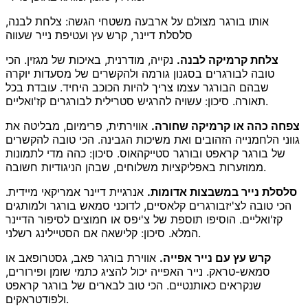
אותו בורגר מצולם על ארבעה משטחי הגשה: צלחת לבנה,
סלסלת דיינר, קרש עץ ועטיפת נייר שעווה
צלחת קרמיקה לבנה.
נקייה, מודרנית, באיכות של מגזין. הכי
טובה לבורגרים בסגנון גורמה ולהקשרים של מסעדות יוקרה
שבהם הבורגר עצמו צריך להיות הכוכב היחיד. עובדת בכל
תאורה. סיכון: עשויה להרגיש סטרילית לבורגרים קז'ואליים.
צפחה כהה או קרמיקה שחורה.
אווירתית, פרימיום, מבליטה את
גווני הלחמנייה הזהובים ואת משיכות הגבינה. הכי טובה להקשרים
של בורגר קראפט ובורגר סטייקהאוס. סיכון: כהה מדי לתמונות
ממוזערות באפליקציות משלוחים, שבהן הניגודיות חשובה.
סלסלת נייר במשבצות אדומות.
אנרגיית דיינר אמריקאי מיידית.
הכי טובה לצ'יזבורגרים קלאסיים, לדוכני סמאש בורגר ולמותגים
קז'ואליים. הוסיפו תוספת של צ'יפס או חמוצים לסיפור הדיינר
המלא. סיכון: קלישאה אם הסטיילינג רשלני.
קרש עץ עם נייר אפייה.
אווירת בורגר פאב, גסטרופאב או
סמאש-טראק. נייר האפייה יכול להציג כתמי שומן ופירורים,
שנקראים כאותנטיים. הכי טוב לבארים של בורגר קראפט
ולפודטראקים.