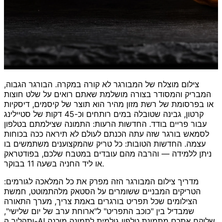
צילום מוצלח של המבורגר לא קורה במקרה. הבורגר הגבוה,
המבריק והמסודר בצורה מושלמת שאתם רואים על שלט חוצות
או בפרסומת של רשת מזון מהיר הוא תוצר של קיסמים, דיסקיות
קרטון, גבינה שטובלה במים רותחים וכ-45 דקות של סטיילינג
עבור פריים בודד. החדשות הרעות: התמונה שצילמתם בטלפון
לסמאש בורגר שזה עתה הכנתם לעולם לא תיראה ככה בכוחות
עצמה. החדשות הטובות: כל טריק שהמקצוענים משתמשים בו
ניתן ללמידה — והרבה מהם עובדים במטבח שלכם, בפודטראק
או ליד החניה בשעה 11 בבוקר.
מדריך צילום המבורגר הזה מפרק את כל המלאכה לגורמים:
הטריקים המבניים ששומרים על הסטאק מלהתמוטט, חמשת
הצילומים שכל תפריט בורגרים באמת צריך, מערך התאורה
שמבדיל בין "כוכב התפריט" ל"ארוחת ערב של יום שלישי",
ותהליך ה-AI שלוקח אתכם מתמונת טלפון גולמית לתמונה מוכנה