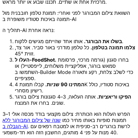
מרכזית אחת או שתיים. תכננו שבוע או יותר מראש.
השוואת צילום המבורגר לפני ואחרי: תמונת טלפון חובבנית מול
תמונה באיכות סטודיו משופרת ב-AI
תהליך ה-AI נראה אחרת:
אותו אחד שהייתם מגישים ללקוח.
בשלו את הבורגר.
צלמו תמונה בטלפון.
כל טלפון מודרני באור סביר. אור צד,
זווית 45°.
בחרו סגנון (גורמה מרכזי, פרסומת
העלו ל-FoodShot.
סמאש בורגר, אפליקציית משלוחים, לייפסטייל) או
השתמשו ב-Builder Mode כדי לשלב צלחת, רקע ותאורה
ספציפיים.
המתינו 90 שניות.
קבלו תמונת 4K באיכות סטודיו, כולל
רישיון מסחרי.
הפיקו וריאציות.
אותה העלאה, 3–4 סגנונות צילום בורגר
שונים. בחרו את המנצח.
הפרש העלות הוא הכותרת: צילום מקצועי בודד מכסה אולי 1–3
תמונות סופיות באותו מחיר כמו
שנה של צילום המבורגר ללא
. לרשת בורגרים רב-סניפית או למטבח רפאים עם
הגבלה ב-AI
40 מנות על פני 4 מותגים, החשבון הזה הוא חד-משמעי.