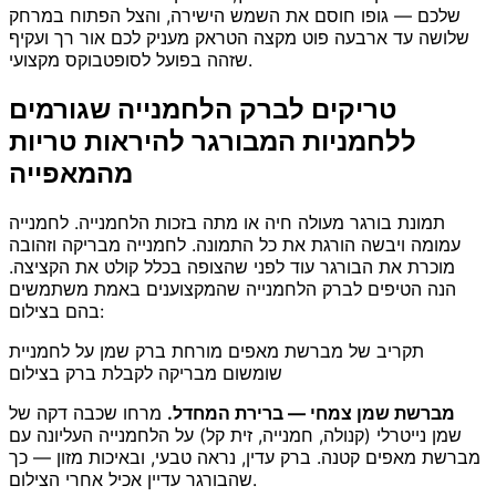
שלכם — גופו חוסם את השמש הישירה, והצל הפתוח במרחק
שלושה עד ארבעה פוט מקצה הטראק מעניק לכם אור רך ועקיף
שזהה בפועל לסופטבוקס מקצועי.
טריקים לברק הלחמנייה שגורמים
ללחמניות המבורגר להיראות טריות
מהמאפייה
תמונת בורגר מעולה חיה או מתה בזכות הלחמנייה. לחמנייה
עמומה ויבשה הורגת את כל התמונה. לחמנייה מבריקה וזהובה
מוכרת את הבורגר עוד לפני שהצופה בכלל קולט את הקציצה.
הנה הטיפים לברק הלחמנייה שהמקצוענים באמת משתמשים
בהם בצילום:
תקריב של מברשת מאפים מורחת ברק שמן על לחמניית
שומשום מבריקה לקבלת ברק בצילום
מברשת שמן צמחי — ברירת המחדל.
מרחו שכבה דקה של
שמן נייטרלי (קנולה, חמנייה, זית קל) על הלחמנייה העליונה עם
מברשת מאפים קטנה. ברק עדין, נראה טבעי, ובאיכות מזון — כך
שהבורגר עדיין אכיל אחרי הצילום.