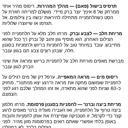
תרסיס בישול (פאם) — מהלך המהירות.
ריסוס מהיר אחד
ממרחק של 8 אינץ' יוצר ברק מיידי. מושלם למריחה חוזרת על
הסט כשהלחמנייה מתחילה להיראות יבשה בין צילומים. אל
תגזימו או שייווצרו שלוליות.
מריחת חלב — לצבע וברק.
מרחו חלב מלא על הלחמנייה לפני
הצילום האחרון. הוא מוסיף גוון זהוב קל וברק רך ככל שהוא
מתייבש. עובד במיוחד טוב על לחמניות בריוש ולחמניות בסגנון
חלה, שבהן רוצים צבע חם בגוון ענבר.
מברשת מאפים מורחת חלב על לחמניית בריוש ומראה את שינוי
הברק לגוון ענבר
ריסוס מים — מראה המאפייה.
ערפל דק של מים רגילים על
לחמניית שומשום מחקה את מראה ה"רגע יצא מהתנור". מחזיק
כ-60 שניות לפני שהוא מתאדה, אז זהו המהלך שלכם
רגע לפני
.
הצמצם
מריחת ביצה וברנר — לחמניות בסגנון פרסומת.
מרחו חלמון
ביצה טרוף על הלחמנייה, ואז העבירו מעליה ברנר מאפים לרגע
קצר כדי לקרמל. זו הטכניקה שמייצרת את אותן לחמניות זהובות
באופן בלתי אפשרי שאתם רואים בפרסומות מזון מהיר. לפני
הצילום בלבד, לא במהלכו.