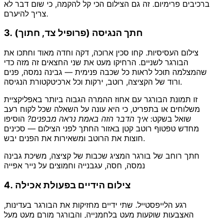
ברכיבים פרימיום. זה גם הצילום הכי קל להקמה, כי שום דבר לא
צריך להיערם.
3. חתך הנגיסה (פרופיל צד, חתוך)
צילום העסיסיות. קחו סכין ארוכה, דקה וחדה מאוד וחתכו את
הבורגר לשניים. הרחיקו מעט את שני החצאים זה מזה כדי
שהמצלמה תוכל לראות כל שכבה פנימית — גבינה נמסה, פנים
ורוד של הקציצה, רוטב, ירקות וכל ארכיטקטורת הנגיסה.
זו תמונת הבורגר עם אחוז ההמרה הגבוה ביותר באפליקציית
משלוחים או בתפריט, כי היא עונה על השאלה שכל לקוח רעב
שואל בשקט:
איך הדבר הזה באמת נראה מבפנים?
הוסיפו
מחדש טפטוף רוטב קטן באזור החתך לפני הצילום — סכינים
חוצות את הרוטב ומשאירות את הפנים יבש.
חתך רוחב של בורגר המציג שכבות של קציצה, משיכת גבינה
נמסה, חסה, עגבנייה וחמוצים על נייר אפייה
4. צילום הידיים בפעולת אכילה
רגע הלייפסטייל. שתי ידיים מחזיקות את הבורגר בעדינות,
האצבעות שוקעות מעט בלחמנייה, והבורגר מורם מעט מעל