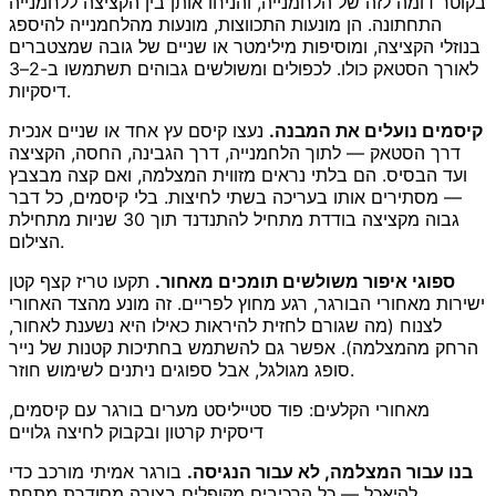
בקוטר דומה לזה של הלחמנייה, והניחו אותן בין הקציצה ללחמנייה
התחתונה. הן מונעות התכווצות, מונעות מהלחמנייה להיספג
בנוזלי הקציצה, ומוסיפות מילימטר או שניים של גובה שמצטברים
לאורך הסטאק כולו. לכפולים ומשולשים גבוהים תשתמשו ב-2–3
דיסקיות.
קיסמים נועלים את המבנה.
נעצו קיסם עץ אחד או שניים אנכית
דרך הסטאק — לתוך הלחמנייה, דרך הגבינה, החסה, הקציצה
ועד הבסיס. הם בלתי נראים מזווית המצלמה, ואם קצה מבצבץ
— מסתירים אותו בעריכה בשתי לחיצות. בלי קיסמים, כל דבר
גבוה מקציצה בודדת מתחיל להתנדנד תוך 30 שניות מתחילת
הצילום.
ספוגי איפור משולשים תומכים מאחור.
תקעו טריז קצף קטן
ישירות מאחורי הבורגר, רגע מחוץ לפריים. זה מונע מהצד האחורי
לצנוח (מה שגורם לחזית להיראות כאילו היא נשענת לאחור,
הרחק מהמצלמה). אפשר גם להשתמש בחתיכות קטנות של נייר
סופג מגולגל, אבל ספוגים ניתנים לשימוש חוזר.
מאחורי הקלעים: פוד סטייליסט מערים בורגר עם קיסמים,
דיסקית קרטון ובקבוק לחיצה גלויים
בנו עבור המצלמה, לא עבור הנגיסה.
בורגר אמיתי מורכב כדי
להיאכל — כל הרכיבים מקופלים בצורה מסודרת מתחת