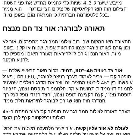
מייבש שיער ל-3–4 שניות כדי להמיס מחדש את פני השטח.
הצילום הזה הוא הקלאסיקה של צילום הצ'יזבורגר — הוא ממיר
בכל פלטפורמה חברתית כי המראה מובן באופן מיידי.
תאורה לבורגר: אור צד חם מנצח
התאורה היא המקום שבו רוב צילומי המבורגר מתפרקים. אור לא
נכון גורם לאותו בורגר עצמו להיראות אפור, שטוח או קליני באופן
מוזר. האור הנכון גורם לו להיראות מעורר תיאבון מספיק כדי
להניע הזמנה.
אור צד בזווית 45–90°, תמיד.
מקור האור הראשי שלכם —
חלון, פאנל LED, סופטבוקס — צריך לעמוד בערך בניצב לבורגר,
איפשהו בין 45° ל-90° מהציר. זה יוצר את מדרג הצללים שמעניק
לתמונה דו-ממדית תחושת עומק. הלחמנייה תופסת נצנוץ, הגבינה
תופסת נצנוץ, קצה הקציצה תופס נצנוץ, והצד הנגדי נופל לצל רך.
המדרג הזה הוא שגורם לבורגר להיראות תלת-ממדי.
מערך תאורה לצילום המבורגר עם סופטבוקס כאור מפתח ב-45
מעלות ורפלקטור קצף לבן מנגד
לעולם לא אור עליון קשה.
אור ישיר מלמעלה משטח את הכול.
הוא גם יוצר צל קשה על חלקה העליון של הלחמנייה שנקרא כ"זה