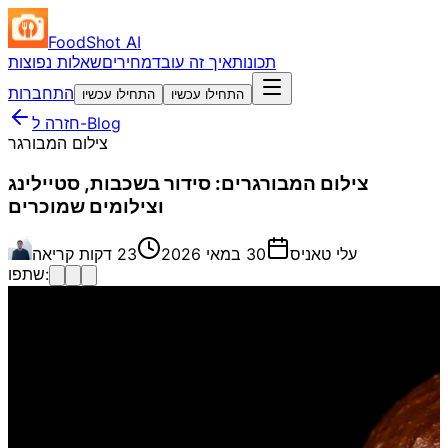
FoodShot AI
תכונות
איך זה עובד
מחירים
שאלות נפוצות
התחברות
התחילו עכשיו
התחילו עכשיו
חזרה ל-Blog
צילום המבורגר
צילום המבורגרים: סידור בשכבות, סטיילינג
וצילומים שמוכרים
עלי טאניס
30 במאי 2026
23 דקות קריאה
שתפו: