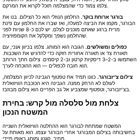
צלמו צמוד כדי שהמצלמה תוכל לקרוא את המרקם.
בורגר ארוחת בוקר.
החלמון הנוזלי הוא כל הצילום. בנו את
הבורגר, מקמו את הביצה למעלה, ואז שברו את החלמון עם פינת
מרית ברגע שאתם מוכנים לצלם. יש לכם כ-8 שניות לפני
שהחלמון נשפך ומקלקל את הקומפוזיציה.
כפולים ומשולשים.
הגובה הוא המותג. צלמו בכיוון אנכי, עם
תאורת צד או תאורה אחורית חזקה כדי להדגיש את השכבות.
השתמשו ב-2–3 דיסקיות קרטון וב-2 קיסמים. צילום חתך הרוחב
הוא חובה לכפולים — הוא ההוכחה לערך.
צילום צ'יזבורגר.
כוונו תמיד את טפטוף הגבינה לכיוון המצלמה,
לעולם לא הרחק ממנה. הגבינה היא הכוכבת הוויזואלית
בצ'יזבורגר, וטפטוף שמצביע אל גב הפריים הוא צילום מבוזבז.
צלחת מול סלסלה מול קרש: בחירת
המשטח הנכון
המשטח שמתחת לבורגר הוא ההחלטה הוויזואלית השנייה
בחשיבותה בצילום המבורגר אחרי הבורגר עצמו. הוא מאותת על
מחיר, סגנון ומותג באופן מיידי.