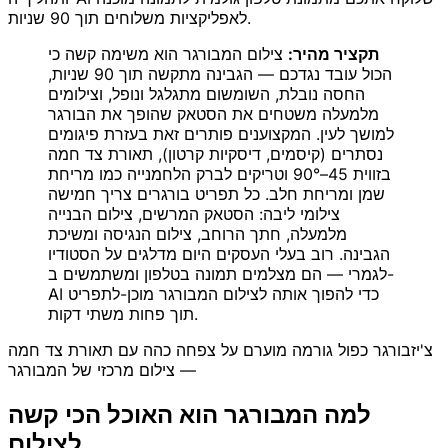
לאפליקציות משלוחים תוך 90 שניות.
תקציר מהיר:
צילום המבורגר הוא משימה קשה כי
הכול עובד נגדכם — הגבינה מתקשה תוך 90 שניות,
החסה נובלת, השומשום מתגלגל ונופל, וצילומים
מלמעלה משטחים את הסטאק שהופך את הבורגר
למושך לעין. המקצוענים פותרים זאת בעזרת פיגומים
נסתרים (קיסמים, דיסקיות קרטון), תאורת צד חמה
בזווית 45–90° וטריקים לברק הלחמנייה כמו מריחת
שמן ומריחת חלב. כל תפריט בורגרים צריך חמישה
צילומי ליבה: הסטאק המרשים, צילום הבנייה
מלמעלה, חתך הרוחב, צילום הנגיסה ומשיכת
הגבינה. רוב בעלי העסקים היום מדלגים על הסטודיו
לגמרי — הם מצלמים תמונה בטלפון ומשתמשים ב-
AI כדי להפוך אותה לצילום המבורגר מוכן-לתפריט
תוך פחות משתי דקות.
צ'יזבורגר כפול גורמה מוערם על צפחה כהה עם תאורת צד חמה
— צילום מרכזי של המבורגר
למה המבורגר הוא האוכל הכי קשה
לצילום