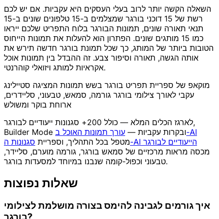
השאלה הקשה יותר לרוב בעלי העסקים היא עקביות. אם יש לכם
רשת של 15 דוכני בורגר שמצלמים ב-15 טלפונים שונים ב-15
תנאי תאורה שונים, תמונות הבורגר בלוח התפריט שלכם ייראו
כמו 15 מותגים שונים. הפתרון הוא להעלות את תמונות הייחוס
הטובות ביותר של המותג, כך שכל תמונת בורגר חדשה תירש את
אותה הגשה, תאורה וסיפור צבע. זה ההבדל בין תמונות אוכל
אקראיות למותג ויזואלי קוהרנטי.
מוקאפ של ספריית תפריט בורגר בשש תמונות המציגה סטיילינג
עקבי לאורך צילומי בורגר גורמה, סמאש, טבעוני, סליידרים,
ארוחת בוקר ומשולש
לארגז הכלים המלא — כולל 200+ סגנונות ייעודיים לבורגר,
עורך תמונות האוכל ב-AI
Builder Mode ובקרות עקביות —
סגנונות ה-AI הייעודיים לבורגר
מטפל בכל התהליך, וספריית
מכסה מראות מרכזיים של סמאש בורגר, גורמה מוערם, סליידר,
טבעוני וכפול-קומה שנבנו במיוחד למסעדות בורגר.
שאלות נפוצות
איך גורמים לגבינה להימס בצורה מושלמת לצילומי
בורגר?