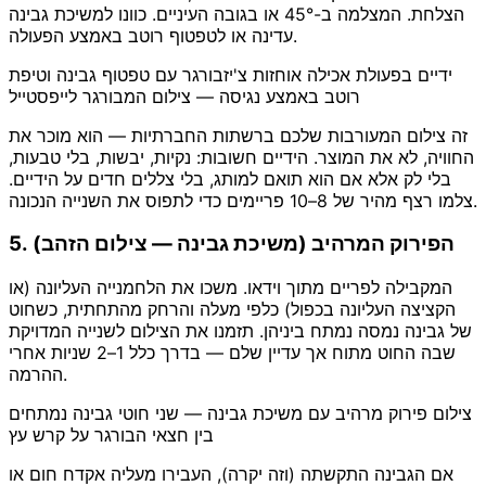
הצלחת. המצלמה ב-45° או בגובה העיניים. כוונו למשיכת גבינה
עדינה או לטפטוף רוטב באמצע הפעולה.
ידיים בפעולת אכילה אוחזות צ'יזבורגר עם טפטוף גבינה וטיפת
רוטב באמצע נגיסה — צילום המבורגר לייפסטייל
זה צילום המעורבות שלכם ברשתות החברתיות — הוא מוכר את
החוויה, לא את המוצר. הידיים חשובות: נקיות, יבשות, בלי טבעות,
בלי לק אלא אם הוא תואם למותג, בלי צללים חדים על הידיים.
צלמו רצף מהיר של 8–10 פריימים כדי לתפוס את השנייה הנכונה.
5. הפירוק המרהיב (משיכת גבינה — צילום הזהב)
המקבילה לפריים מתוך וידאו. משכו את הלחמנייה העליונה (או
הקציצה העליונה בכפול) כלפי מעלה והרחק מהתחתית, כשחוט
של גבינה נמסה נמתח ביניהן. תזמנו את הצילום לשנייה המדויקת
שבה החוט מתוח אך עדיין שלם — בדרך כלל 1–2 שניות אחרי
ההרמה.
צילום פירוק מרהיב עם משיכת גבינה — שני חוטי גבינה נמתחים
בין חצאי הבורגר על קרש עץ
אם הגבינה התקשתה (וזה יקרה), העבירו מעליה אקדח חום או