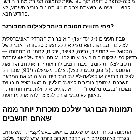
מוכנה-לתפריט דומה תוך 90 שניות לתמונה תמורת מחיר חודשי
קבוע — שימושי כשאתם צריכים 40 תמונות בורגר השבוע, לא
בחודש הבא.
מהי הזווית הטובה ביותר לצילום המבורגר?
גובה העיניים (0° עד 15°) הוא ברירת המחדל האוניברסלית
לצילום המבורגר. הוא מציג את כל הארכיטקטורה האנכית של
הסטאק — לחמנייה, גבינה, קציצה, ירקות, לחמנייה תחתונה —
בדיוק כפי שלקוח היה רואה אותו לפני נגיסה. זווית של 45° עובדת
היטב לצלחות קומבו שבהן רוצים להראות יחד את הבורגר ואת
התוספת (צ'יפס, טבעות בצל). צילום מלמעלה (90°) עובד רק
לצילום הבנייה או לפלאט-ליי של הרכיבים; הוא הורג את המראה
השכבתי שהופך בורגרים למושכים לעין. הימנעו מצילום בזווית
נמוכה "במבט מלמטה" — הוא מדגיש את הלחמנייה התחתונה
באופן לא טבעי וגורם לקציצה להיראות מרחפת.
תמונות הבורגר שלכם מוכרות יותר ממה
שאתם חושבים
התמונה בלוח התפריט שלכם, ברישום באפליקציית המשלוחים
ובגריד באינסטגרם היא הדבר הקרוב ביותר שיש ללקוח שלכם