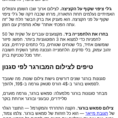
ג'לי ציפוי שקוף על הקציצה.
לצילום ארוך שבו השומן והנוזלים
האמיתיים נעלמים תחת התאורה, מרחו שכבה דקה של ג'לי ציפוי
שקוף על פני הקציצה. הוא מעניק את ברק הבשר הלח של "זה
עתה הפכתי אותה" שלא מתפרק עם הזמן.
בחרו את הלחמנייה ביד.
מקצוענים עוברים על שקית של 50
לחמניות כדי למצוא את 3 הפוטוגניות ביותר. חפשו: פיזור
שומשום אחיד, בלי שטחים שטוחים, בלי כתמים קירחים, צבע
זהוב עמוק, בלי סדקים. הלחמנייה הנכונה מתוך השקית חשובה
יותר מכל טכניקת ברק.
טיפים לצילום המבורגר לפי סגנון
סגנונות בורגר שונים דורשים גישות צילום שונות. מה שעובד
לסמאש בורגר ב-4$ הורס סטאק גורמה ב-19$, ולהפך.
מבחר סגנונות בורגר מלמעלה: סמאש בורגר, גורמה מוערם,
סליידרים, טבעוני ובורגר ארוחת בוקר
צילום סמאש בורגר.
הקצה התחרתי והמקורמל — התוצר הגלוי
של
תגובת מייאר
— הוא כל הזהות של סמאש בורגר. צלמו צמוד,