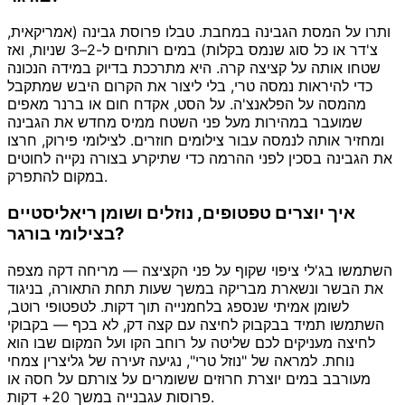
ותרו על המסת הגבינה במחבת. טבלו פרוסת גבינה (אמריקאית,
צ'דר או כל סוג שנמס בקלות) במים רותחים ל-2–3 שניות, ואז
שטחו אותה על קציצה קרה. היא מתרככת בדיוק במידה הנכונה
כדי להיראות נמסה טרי, בלי ליצור את הקרום היבש שמתקבל
מהמסה על הפלאנצ'ה. על הסט, אקדח חום או ברנר מאפים
שמועבר במהירות מעל פני השטח ממיס מחדש את הגבינה
ומחזיר אותה לנמסה עבור צילומים חוזרים. לצילומי פירוק, חרצו
את הגבינה בסכין לפני ההרמה כדי שתיקרע בצורה נקייה לחוטים
במקום להתפרק.
איך יוצרים טפטופים, נוזלים ושומן ריאליסטיים
בצילומי בורגר?
השתמשו בג'לי ציפוי שקוף על פני הקציצה — מריחה דקה מצפה
את הבשר ונשארת מבריקה במשך שעות תחת התאורה, בניגוד
לשומן אמיתי שנספג בלחמנייה תוך דקות. לטפטופי רוטב,
השתמשו תמיד בבקבוק לחיצה עם קצה דק, לא בכף — בקבוקי
לחיצה מעניקים לכם שליטה על רוחב הקו ועל המקום שבו הוא
נוחת. למראה של "נוזל טרי", נגיעה זעירה של גליצרין צמחי
מעורבב במים יוצרת חרוזים ששומרים על צורתם על חסה או
פרוסות עגבנייה במשך 20+ דקות.