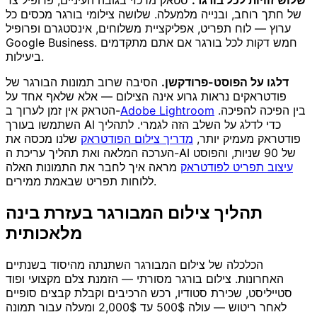
שלוש זוויות לכל בורגר.
סטאק מרכזי בגובה העיניים, פרופיל צד
של חתך רוחב, ובנייה מלמעלה. שלושה צילומי בורגר מכסים כל
ערוץ — לוח תפריט, אפליקציית משלוחים, אינסטגרם ופרופיל
Google Business. חמש דקות לכל בורגר אם אתם מתקדמים
ביעילות.
דלגו על הפוסט-פרודקשן.
הסיבה שרוב תמונות הבורגר של
פודטראקים נראות גרוע אינה הצילום — אלא שלאף אחד על
בין הפיכה להפיכה.
Adobe Lightroom
הטראק אין זמן לערוך ב-
השתמשו בעורך AI כדי לדלג על השלב הזה לגמרי. לתהליך
פודטראק מעמיק יותר,
מדריך צילום הפודטראק
שלנו מכסה את
הערכה המלאה ואת תהליך עריכת ה-AI של 90 שניות, והפוסט
עיצוב תפריט לפודטראק
מראה איך לחבר את התמונות האלה
ללוחות תפריט שבאמת ממירים.
תהליך צילום המבורגר בעזרת בינה
מלאכותית
הכלכלה של צילום המבורגר השתנתה מהיסוד בשנתיים
האחרונות. צילום בורגר מסורתי — הזמנת צלם מקצועי ופוד
סטייליסט, שכירת סטודיו, רכש הרכיבים וקבלת קבצים סופיים
לאחר ריטוש — עולה 500$ עד 2,000$ ומעלה עבור תמונה