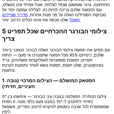
התחתונה. גרגר שומשום שנפל לצלחת. אוכל אמיתי אינו מושלם,
וגם התמונה שלכם צריכה להיות כזו. לצלילה עמוקה יותר אל
טכניקות הסטיילינג האלה על פני מנות אחרות,
מדריך סטיילינג
שלנו מכסה את ארגז הכלים הרחב יותר.
האוכל
5 צילומי הבורגר ההכרחיים שכל תפריט
צריך
אם תפיקו את חמשת צילומי הבורגר האלה לבורגר הנמכר ביותר
שלכם, כיסיתם 95% מכל תמונה שתצטרכו אי פעם — לוחות
תפריט, תמונות ממוזערות לאפליקציות משלוחים, גריד
באינסטגרם, שלט חוצות, תמונת נושא לאתר ותמונות לערכת
עיתונות.
1. הסטאק המושלם — הצילום המרכזי (גובה
העיניים, חזיתי)
צילום הכותרת. המצלמה בגובה עיני הבורגר — איפשהו בין 0°
(חזיתי לחלוטין) ל-15° במבט מעט כלפי מטה. זו הזווית
שמאפשרת לכל שכבה בסטאק להיקרא לרוחב הפריים, משמאל
לימין.