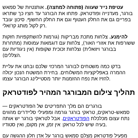
עטיפת נייר שעווה (פתוחה למחצה).
אותנטיות של סמאש
בורגר, מעדנייה ופודטראק. פתחו את הבורגר עד חציו כך שתראו
בפריים גם את החלק העטוף וגם את החלק החשוף. סיכון: עובד
רק לקול מותג קז'ואלי.
להימנע.
צלחות מתכת מבריקות (גורמות להשתקפויות חזקות
ששורפות את אזורי האור), צלחות עם דוגמאות עמוסות (מתחרות
בבורגר ויזואלית) וצלחות זכוכית שקופות (אין ניגודיות עם
הצללים).
בדקו כמה משטחים לבורגר המרכזי שלכם ובחנו את עליית
ההמרה באפליקציות המשלוחים. בחירת המשטח הנכון יכולה
להזיז את נפח ההזמנות יותר מסטיילינג הבורגר עצמו.
תהליך צילום המבורגר המהיר לפודטראק
בורגרים הם מלך התפריטים של הפודטראקים —
סמאש-טראקים, טראקי בורגר גורמה ומפעילי סליידרים מהווים
נתח עצום מכלכלת
הפודטראקים
. אבל לטראקי בורגר יש אותה
בעיה שיש לכל טראק: אין זמן, אין מקום, ואין סטודיו.
מפעיל פודטראק מצלם סמאש בורגר על אדן חלון ההגשה עם