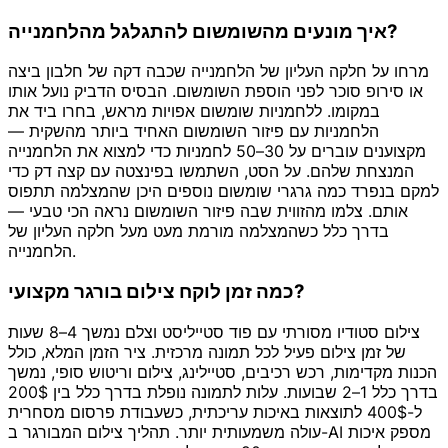
איך מונעים מהשומשום להתגלגל מהלחמנייה?
מרחו על חלקה העליון של הלחמנייה שכבה דקה של חלבון ביצה
או סירופ סוכר לפני הוספת השומשום. הבסיס הדביק נועל אותו
במקומו. ללחמניות שומשום אפויות מראש, בחרו ביד את
הלחמניות עם פיזור השומשום האחיד ביותר מהשקית —
מקצוענים עוברים על 30–50 לחמניות כדי למצוא את הלחמנייה
המנצחת שלהם. על הסט, השתמשו בפינצטה עם קצה דק כדי
למקם בנפרד כמה גרגרי שומשום נוספים היכן שהמצלמה תתפוס
אותם. צלמו מהזווית שבה פיזור השומשום נראה הכי טבעי —
בדרך כלל כשהמצלמה מורמת מעט מעל חלקה העליון של
הלחמנייה.
כמה זמן לוקח צילום בורגר מקצועי?
צילום סטודיו מסורתי עם פוד סטייליסט וצלם נמשך 4–8 שעות
של זמן צילום פעיל לכל תמונה מרכזית. ציר הזמן המלא, כולל
הכנות מקדימות, רכש רכיבים, סטיילינג, צילום וריטוש סופי, נמשך
בדרך כלל 1–2 שבועות. עלות לתמונה נופלת בדרך כלל בין 200$
ל-400$ לתוצאות באיכות עריכתית, כשעבודת פרסום מסחרית
עולה משמעותית יותר. תהליך צילום המבורגר ב-AI מספק איכות