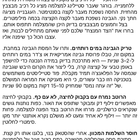
ללחמנייה. בורגר שעבר סטיילינג למצלמה מציג כל רכיב מבצבץ
מהחזית. החסה נשפכת מעבר לקצה בסנטימטר. העגבנייה מציגה
חתך נקי. הגבינה נשפכת מעבר לקצה הקציצה בכמה מילימטרים.
בצל וחמוצים מבצבצים בדיוק היכן שהמצלמה תתפוס אותם.
בחרו את "הצד המנצח" שלכם לפני שאתם מתחילים לבנות, ואז
עצבו הכול כך שיפנה אליו.
טריק הגבינה במים רותחים.
ותרו על המסת הגבינה במחבת.
במקום זה, טבלו פרוסת גבינה אמריקאית או צ'דר במים רותחים
ל-2–3 שניות — היא מתרככת בדיוק במידה הנכונה כדי להישפך
באופן טבעי על קציצה קרה, בלי ליצור את הקרום היבש שגבינה
שנמסה על הפלאנצ'ה תמיד מקבלת. פוד סטייליסטים משתמשים
בטכניקה הזו כבר עשורים, כי היא מעניקה את המראה המושלם
של "זה עתה נמס" שמחזיק 10–15 דקות במקום 90 שניות.
הרוטב נמרח עם בקבוק לחיצה, לא עם כף.
בקבוקי לחיצה
מאפשרים זילוף דק ומבוקר שתופס את האור. כפות נותנות גושים
שנקראים כרשלניים. מרחו את הרוטב בצד הפונה למצלמה. פחות
זה יותר — זילוף לא אחיד ומעט לא מושלם נקרא אותנטי יותר מקו
סימטרי לחלוטין.
חוסר השלמות המכוון.
אחרי שהסטאק בנוי, בלגנו אותו רק קצת.
חתיכת חסה שהחליקה מהשורה. כתם רוטב זעיר על הלחמנייה