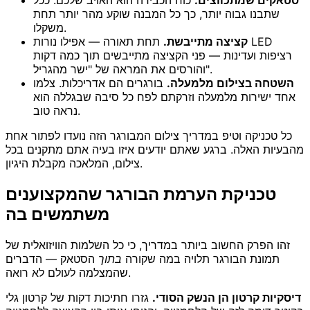
סטאקים שמתכווצים.
כוח הכבידה הוא האויב שלכם. ככל
שתבנו גבוה יותר, כך כל המבנה שוקע מהר יותר תחת
משקלו.
קציצה מתייבשת.
תחת תאורה — אפילו נורות LED
רציפות ועדינות — פני הקציצה מתייבשים תוך כמה דקות
והורסים את המראה של "ישר מהגריל".
השטחה בצילום מלמעלה.
בורגרים הם אדריכלות. צלמו
אחד ישירות מלמעלה וזרקתם לפח כל סיבה שבגללה הוא
נראה טוב.
כל טכניקה וטיפ במדריך צילום המבורגר הזה נועדו לפתור אחת
מהבעיות האלה. ברגע שאתם יודעים איזו בעיה אתם מתקנים בכל
צילום, המלאכה מקבלת היגיון.
טכניקת הערמת הבורגר שהמקצוענים
משתמשים בה
זהו הפרק החשוב ביותר במדריך, כי כל השלמות הוויזואלית של
תמונת הבורגר תלויה במה שקורה
בתוך
הסטאק — הדברים
שהמצלמה לעולם לא רואה.
דיסקיות קרטון הן הנשק הסודי.
גזרו חתיכות דקות של קרטון גלי