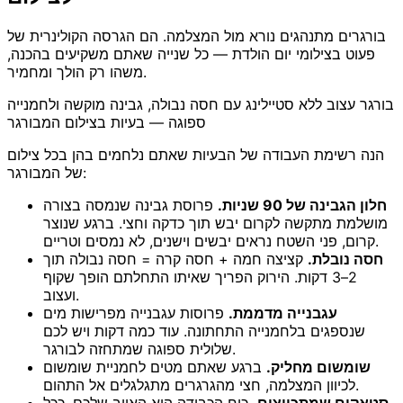
בורגרים מתנהגים נורא מול המצלמה. הם הגרסה הקולינרית של
פעוט בצילומי יום הולדת — כל שנייה שאתם משקיעים בהכנה,
משהו רק הולך ומחמיר.
בורגר עצוב ללא סטיילינג עם חסה נבולה, גבינה מוקשה ולחמנייה
ספוגה — בעיות בצילום המבורגר
הנה רשימת העבודה של הבעיות שאתם נלחמים בהן בכל צילום
של המבורגר:
חלון הגבינה של 90 שניות.
פרוסת גבינה שנמסה בצורה
מושלמת מתקשה לקרום יבש תוך כדקה וחצי. ברגע שנוצר
קרום, פני השטח נראים יבשים וישנים, לא נמסים וטריים.
חסה נובלת.
קציצה חמה + חסה קרה = חסה נבולה תוך
2–3 דקות. הירוק הפריך שאיתו התחלתם הופך שקוף
ועצוב.
עגבנייה מדממת.
פרוסות עגבנייה מפרישות מים
שנספגים בלחמנייה התחתונה. עוד כמה דקות ויש לכם
שלולית ספוגה שמתחזה לבורגר.
שומשום מחליק.
ברגע שאתם מטים לחמניית שומשום
לכיוון המצלמה, חצי מהגרגרים מתגלגלים אל התהום.