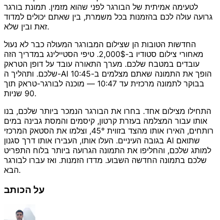
לטעימה אמיתית של הבורגר לפני שהוא מזמין. תמונת בורגר
גרועה עולה לכם בהזמנות בכל משמרת, בין שאתם יכולים למדוד
זאת ובין שלא.
החדשות הטובות הן שצילום המבורגר המעולה כבר לא נעול
מאחורי צילום סטודיו ב-2,000$. טיפי הסטיילינג במדריך הזה
עובדים במטבח שלכם. מערך התאורה עובד על דופן הטראק
שלכם. ותהליך ה-AI הופך את התמונה שאתם מצלמים ב-10:45
בבוקר לתמונה מרכזית עד 10:47 — מוכנה לבורגר-טראק תוך
90 שניות.
התחילו מצילום אחד. בחרו את הבורגר הנמכר ביותר שלכם, בנו
אותו עבור המצלמה בעזרת קרטון, קיסמים והמסת גבינה במים
רותחים, האירו אותו מהצד בזווית 45°, וצלמו את הסטאק המרכזי
בגובה העיניים. העלו אותו, העבירו אותו דרך סגנון AI שתואם
למותג שלכם, והחליפו את התמונה הגרועה ביותר בלוח התפריט
שלכם בתמונה החדשה השבוע. מדדו הזמנות. ואז עברו לבורגר
הבא.
על הכותב