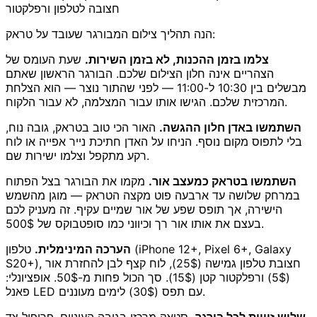
חצובה לטלפון ורפלקטור
הנה תהליך צילום המבורגר שעובד על טראק:
צלמו בזמן ההכנות, לא בזמן השירות.
שעת העומס של
הצהריים אינה חלון הצילום שלכם. הבורגר הראשון שאתם
מבשלים בין 10:30 ל-11:00 — לפני שהתור נוצר — הוא הצלחת
המרכזית שלכם. הגישו אותו עבור המצלמה, לא עבור הלקוח.
השתמשו באדן חלון ההגשה.
האור הכי טוב בטראק, גובה נוח,
בלי לתפוס מקום נוסף. הניחו על האדן חתיכת נייר אפייה או לוח
רקע מתקפל וצלמו ישירות שם.
השתמשו בטראק כמעצב אור.
מקמו את הבורגר בצל הפתוח
במרחק שלושה עד ארבעה פוט מקצה הטראק — מוגן מהשמש
הישירה, אך תופס שפע של אור שמיים עקיף. זה מעניק לכם
בעצם את אותו אור רך וכיווני כמו סופטבוקס של 500$.
הערכה המינימלית.
טלפון (iPhone 12+, Pixel 6+, Galaxy
S20+), חצובת טלפון גמישה (25$), לוח קצף לבן להחזרת אור
(5$) ורפלקטור קטן (15$). סך הכול פחות מ-50$. אופציונלי:
פאנל LED עם תפס (30$) לימים מעוננים.