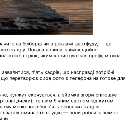
ачите на білборді чи в рекламі фастфуду, — це
дного кадру. Погана новина: знімок щойно
вина: кожен трюк, яким користуються профі, можна
завалитися, п'ять кадрів, що насправді потрібні
с, що перетворює сире фото з телефона на готове для
яне, кунжут скочується, а зйомка згори сплющує
тонні диски), теплим бічним світлом під кутом
ному меню потрібні п'ять основних кадрів:
ні взагалі оминають студію — вони роблять знімок
ини.
а