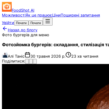
FoodShot AI
Можливості
Як це працює
Ціни
Поширені запитання
Увійти
Почати
Почати
Назад до блогу
Фото бургерів для меню
Фотозйомка бургерів: складання, стилізація 
Алі Таніс
30 травня 2026 р.
23 хв читання
Поділитися: