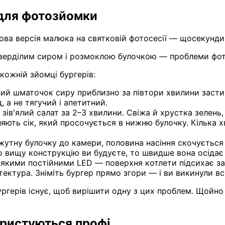
 для фотозйомки
ва версія малюка на святковій фотосесії — щосекунди,
атверділим сиром і розмоклою булочкою — проблеми фо
кожній зйомці бургерів:
ий шматочок сиру приблизно за півтори хвилини засти
 а не тягучий і апетитний.
зів'ялий салат за 2–3 хвилини. Свіжа й хрустка зелень,
яють сік, який просочується в нижню булочку. Кілька 
утну булочку до камери, половина насіння скочується 
о вищу конструкцію ви будуєте, то швидше вона осідає
м'якими постійними LED — поверхня котлети підсихає за
ектура. Зніміть бургер прямо згори — і ви викинули всі
ургерів існує, щоб вирішити одну з цих проблем. Щойно
ористуються профі