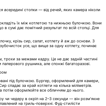
ься
всередині
стопки — від речей, яких камера ніколи
окладіть їх між котлетою та нижньою булочкою. Вони
 в сумі дає помітний результат по всій стопці. Для
очку, крізь сир, салат, котлету й аж до основи. З
 зубочисток усе, що вище за одну котлету, починає
 трохи за межами кадру. Це не дає задній частині
 паперового рушника, але спонжі багаторазові.
ором
овані під булочкою. Бургер, оформлений для камери,
ир спадає за край котлети на кілька міліметрів.
, а потім оформлюйте все обличчям до нього.
у чи чедеру в окріп на 2–3 секунди — він розм'якне
лавлений на гриль-поверхні. Фуд-стилісти