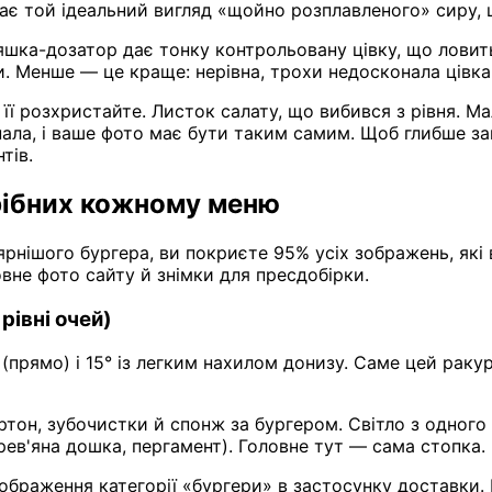
ає той ідеальний вигляд «щойно розплавленого» сиру, 
шка-дозатор дає тонку контрольовану цівку, що ловить 
и. Менше — це краще: нерівна, трохи недосконала цівка
 її розхристайте. Листок салату, що вибився з рівня. М
ала, і ваше фото має бути таким самим. Щоб глибше зану
тів.
трібних кожному меню
лярнішого бургера, ви покриєте 95% усіх зображень, як
овне фото сайту й знімки для пресдобірки.
рівні очей)
 (прямо) і 15° із легким нахилом донизу. Саме цей рак
он, зубочистки й спонж за бургером. Світло з одного 
ев'яна дошка, пергамент). Головне тут — сама стопка.
ображення категорії «бургери» в застосунку доставки. 