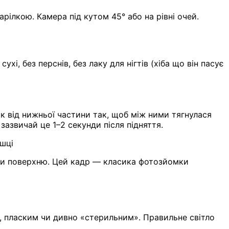
рілкою. Камера під кутом 45° або на рівні очей.
і, без перснів, без лаку для нігтів (хіба що він пасує
ік від нижньої частини так, щоб між ними тягнулася
зазвичай це 1–2 секунди після підняття.
шці
ити поверхню. Цей кадр — класика фотозйомки
м, пласким чи дивно «стерильним». Правильне світло