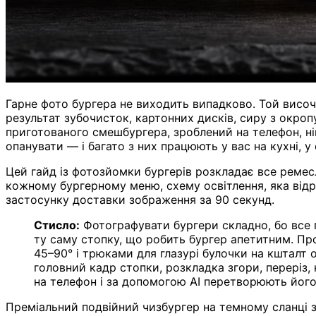
Гарне фото бургера не виходить випадково. Той височе
результат зубочисток, картонних дисків, сиру з окроп
приготованого смешбургера, зроблений на телефон, ні
опанувати — і багато з них працюють у вас на кухні, у
Цей гайд із фотозйомки бургерів розкладає все ремесло
кожному бургерному меню, схему освітлення, яка відрі
застосунку доставки зображення за 90 секунд.
Стисло:
Фотографувати бургери складно, бо все 
ту саму стопку, що робить бургер апетитним. Пр
45–90° і трюками для глазурі булочки на кшталт 
головний кадр стопки, розкладка згори, переріз, 
на телефон і за допомогою AI перетворюють його
Преміальний подвійний чизбургер на темному сланці 