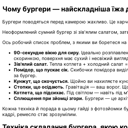
Чому бургери — найскладніша їжа
Бургери поводяться перед камерою жахливо. Це харчо
Неоформлений сумний бургер зі зів'ялим салатом, з
Ось робочий список проблем, з якими ви боретеся на 
90-секундне вікно для сиру.
Ідеально розплавлен
скоринкою, поверхня має сухий і несвіжий вигляд,
Зів'ялий салат.
Тепла котлета + холодний салат = 
Помідор, що пускає сік.
Скибочки помідора виділ
за бургер.
Кунжут, що скочується.
Щойно ви нахиляєте кунж
Стопки, що осідають.
Гравітація — ваш ворог. Щ
Котлета, що підсихає.
Під світлом — навіть під 
Сплющення при зйомці згори.
Бургери — це архіт
Кожна техніка й порада в цьому гайді з фотозйомки б
кадрі, ремесло стає зрозумілим.
Техніка складання бургера, якою к