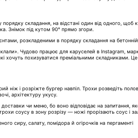
 порядку складання, на відстані один від одного, щоб к
ка. Знімок під кутом 90° прямо згори.
ієнтами, розкладеними в порядку складання на бетонній
оклали». Чудово працює для каруселей в Instagram, мар
які хочуть похизуватися преміальними складниками. Це 
трий ніж і розріжте бургер навпіл. Трохи розведіть по
очі, архітектуру укусу.
доставки чи меню, бо воно відповідає на запитання, я
охи соусу в зону розрізу — ножі прорізають соус і з
ного сиру, салату, помідора й огірочків на пергаменті