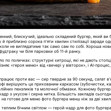
нний, блискучий, ідеально складений бургер, який ви б
у й приблизно сорока п'яти хвилин стилізації заради о
коли не виглядатиме так само сам по собі. Хороша но
 фудтраку чи біля парковки об 11-й ранку.
 по поличках: структурні хитрощі, які не дають стопці 
зняє «героя меню» від «вечері у вівторок», і AI-проце
працює проти вас — сир твердне за 90 секунд, салат в'
офі вирішують це прихованим каркасом (зубочистки, кар
олійних пензликів та молочної обмазки. Кожному бургер
кадр з укусом і сирна нитка. Більшість закладів сьогод
 на готове для меню фото бургера менш ніж за дві хвил
з теплим бічним світлом — герой-кадр для фото бургер