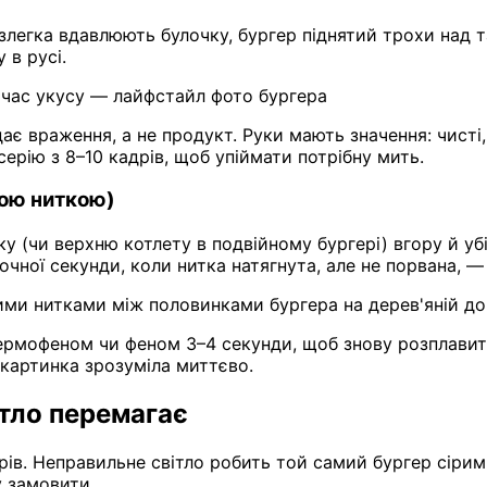
легка вдавлюють булочку, бургер піднятий трохи над та
 в русі.
 час укусу — лайфстайл фото бургера
враження, а не продукт. Руки мають значення: чисті, сух
серію з 8–10 кадрів, щоб упіймати потрібну мить.
ною ниткою)
ку (чи верхню котлету в подвійному бургері) вгору й уб
очної секунди, коли нитка натягнута, але не порвана, — 
ими нитками між половинками бургера на дерев'яній до
м термофеном чи феном 3–4 секунди, щоб знову розплав
 картинка зрозуміла миттєво.
ітло перемагає
ерів. Неправильне світло робить той самий бургер сіри
у замовити.