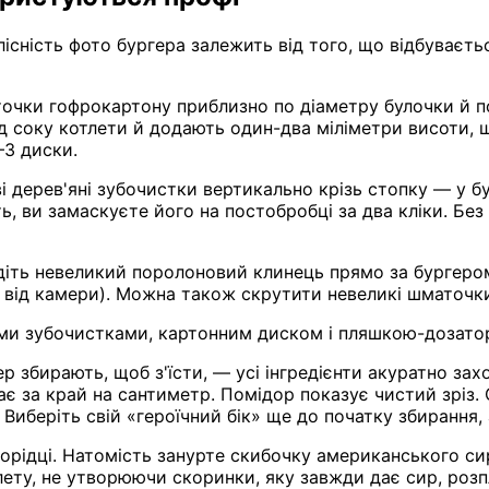
лісність фото бургера залежить від того, що відбуваєт
очки гофрокартону приблизно по діаметру булочки й п
д соку котлети й додають один-два міліметри висоти, що
–3 диски.
 дерев'яні зубочистки вертикально крізь стопку — у бул
ь, ви замаскуєте його на постобробці за два кліки. Без
іть невеликий поролоновий клинець прямо за бургером,
 від камери). Можна також скрутити невеликі шматочки
мими зубочистками, картонним диском і пляшкою-дозат
 збирають, щоб з'їсти, — усі інгредієнти акуратно зах
є за край на сантиметр. Помідор показує чистий зріз. С
. Виберіть свій «героїчний бік» ще до початку збирання
рідці. Натомість занурте скибочку американського сир
лету, не утворюючи скоринки, яку завжди дає сир, розп