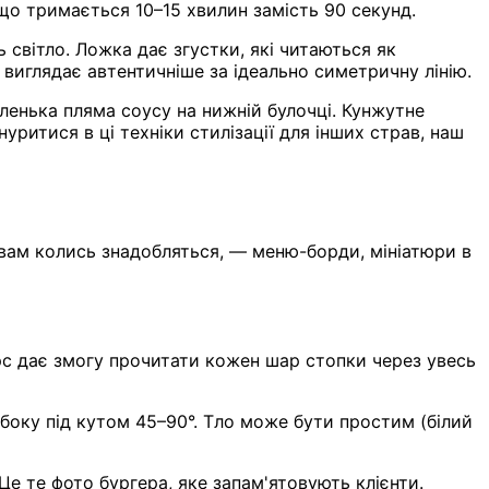
що тримається 10–15 хвилин замість 90 секунд.
світло. Ложка дає згустки, які читаються як
 виглядає автентичніше за ідеально симетричну лінію.
аленька пляма соусу на нижній булочці. Кунжутне
ритися в ці техніки стилізації для інших страв, наш
і вам колись знадобляться, — меню-борди, мініатюри в
урс дає змогу прочитати кожен шар стопки через увесь
боку під кутом 45–90°. Тло може бути простим (білий
Це те фото бургера, яке запам'ятовують клієнти.