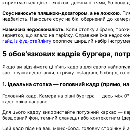
користуються цією технікою десятиліттями, бо вона д
Соус наносьте пляшкою-дозатором, а не ложкою.
Пля
недбалість. Наносьте соус на бік, обернений до камер
Навмисна недосконалість.
Коли стопку зібрано, трохи
зернятко, що впало на тарілку. Справжня їжа недоскон
гайд із фуд-стайлінгу
охоплює ширший набір інструмен
5 обов'язкових кадрів бургера, по
Якщо ви відзнімете ці п'ять кадрів для свого найпопу
застосунках доставки, стрічку Instagram, білборд, гол
1. Ідеальна стопка — головний кадр (прямо, на 
Головний кадр. Камера на рівні бургера — десь між 0°
кадр, зліва направо.
Для цього кадру використайте потужний каркас — карт
безшовний фон, темний сланець) або контекстним (дер
Цей кадр піде на ваш меню-борд, головну сторінку й з