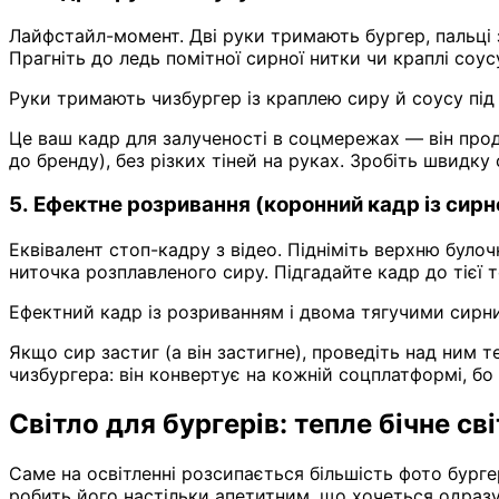
Лайфстайл-момент. Дві руки тримають бургер, пальці з
Прагніть до ледь помітної сирної нитки чи краплі соусу
Руки тримають чизбургер із краплею сиру й соусу під
Це ваш кадр для залученості в соцмережах — він продає 
до бренду), без різких тіней на руках. Зробіть швидку 
5. Ефектне розривання (коронний кадр із сир
Еквівалент стоп-кадру з відео. Підніміть верхню булоч
ниточка розплавленого сиру. Підгадайте кадр до тієї т
Ефектний кадр із розриванням і двома тягучими сирн
Якщо сир застиг (а він застигне), проведіть над ни
чизбургера: він конвертує на кожній соцплатформі, бо
Світло для бургерів: тепле бічне св
Саме на освітленні розсипається більшість фото бург
робить його настільки апетитним, що хочеться одраз