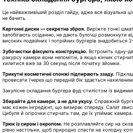
Це найважливіший розділ гайду, адже вся візуальна ці
не бачить.
Картонні диски — секретна зброя.
Виріжте тонкі шмат
запобігають осіданню, не дають булочці розмокнути ві
високих подвійних і потрійних бургерів знадобиться 2
Зубочистки фіксують конструкцію.
Встроміть одну-дві
ракурсу камери вони непомітні, а якщо кінчик стирчит
хилитися вже за 30 секунд після початку зйомки.
Трикутні косметичні спонжі підпирають ззаду.
Підклад
провисати (через що передній бік здається нахиленим
Закулісне складання бургера фуд-стилістом із види
Збирайте для камери, а не для укусу.
Справжній бургер
має кожен інгредієнт, що визирає спереду. Салат звиса
Цибуля й огірочки стирчать там, де їх упіймає камера
Трюк із сиром і окропом.
Не розплавляйте сир на сково
рівно настільки, щоб природно спасти на холодну кот