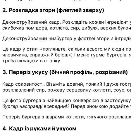
2. Розкладка згори (флетлей зверху)
Деконструйований кадр. Розкладіть кожен інгредієнт у
скибочка помідора, котлета, сир, цибуля, верхня булоч
Деконструйований чизбургер у флетлеї згори з інгред
Це кадр у стилі «погляньте, скільки всього ми сюди п
яловичина, справжній бріош») і меню гурме-бургерів, 
треба складати в стопку.
3. Переріз укусу (бічний профіль, розрізаний)
Кадр соковитості. Візьміть довгий, тонкий і дуже гос
розплавлений сир, рожеву серцевину котлети, соус, ов
Це фото бургера з найвищою конверсією в застосунку 
бургер насправді всередині?
Перед зйомкою додайте тр
Переріз бургера з шарами котлети, тягучого розплавле
4. Кадр із руками й укусом