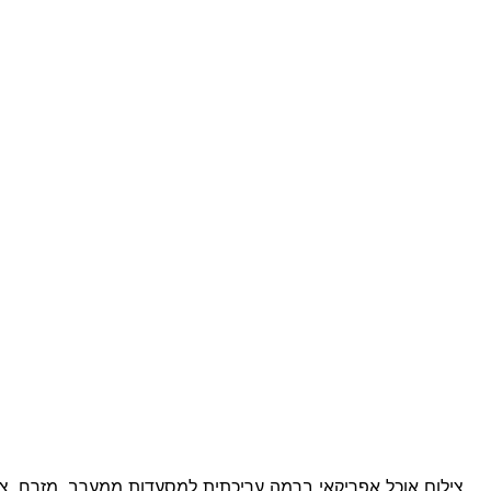
צילום אוכל אפריקאי ברמה עריכתית למסעדות ממערב, מזרח, צפו