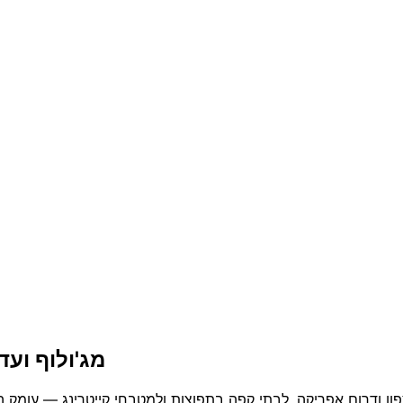
מג'ולוף ועד
ן ודרום אפריקה, לבתי קפה בתפוצות ולמטבחי קייטרינג — עומק הא