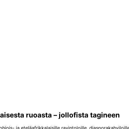
isesta ruoasta – jollofista tagineen
ois- ja eteläafrikkalaisille ravintoloille, diasporakahviloille