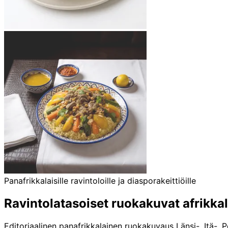
Panafrikkalaisille ravintoloille ja diasporakeittiöille
Ravintolatasoiset ruokakuvat afrikkala
Editoriaalinen panafrikkalainen ruokakuvaus Länsi-, Itä-, Pohj