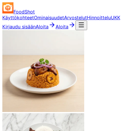
FoodShot
Käyttökohteet
Ominaisuudet
Arvostelut
Hinnoittelu
UKK
Kirjaudu sisään
Aloita
Aloita