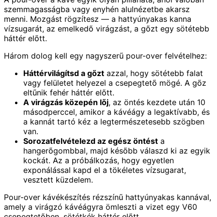
szemmagasságba vagy enyhén alulnézetbe akarsz
menni. Mozgást rögzítesz — a hattyúnyakas kanna
vízsugarát, az emelkedő virágzást, a gőzt egy sötétebb
háttér előtt.
Három dolog kell egy nagyszerű pour-over felvételhez:
Háttérvilágítsd a gőzt
azzal, hogy sötétebb falat
vagy felületet helyezel a csepegtető mögé. A gőz
eltűnik fehér háttér előtt.
A virágzás közepén lőj
, az öntés kezdete után 10
másodperccel, amikor a kávéágy a legaktívabb, és
a kannát tartó kéz a legtermészetesebb szögben
van.
Sorozatfelvételezd az egész öntést
a
hangerőgombbal, majd később válaszd ki az egyik
kockát. Az a próbálkozás, hogy egyetlen
exponálással kapd el a tökéletes vízsugarat,
vesztett küzdelem.
Pour-over kávékészítés rézszínű hattyúnyakas kannával,
amely a virágzó kávéágyra ömleszti a vizet egy V60
csepegtetőben, sötétkék háttér előtt