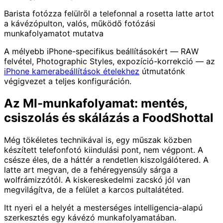
Barista fotózza felülről a telefonnal a rosetta latte artot
a kávézópulton, valós, működő fotózási
munkafolyamatot mutatva
A mélyebb iPhone-specifikus beállításokért — RAW
felvétel, Photographic Styles, expozíció-korrekció — az
iPhone kamerabeállítások ételekhez
útmutatónk
végigvezet a teljes konfiguráción.
Az MI-munkafolyamat: mentés,
csiszolás és skálázás a FoodShottal
Még tökéletes technikával is, egy műszak közben
készített telefonfotó kiindulási pont, nem végpont. A
csésze éles, de a háttér a rendetlen kiszolgálótered. A
latte art megvan, de a fehéregyensúly sárga a
wolfrámizzótól. A kiskereskedelmi zacskó jól van
megvilágítva, de a felület a karcos pultalátéted.
Itt nyeri el a helyét a mesterséges intelligencia-alapú
szerkesztés egy kávézó munkafolyamatában.