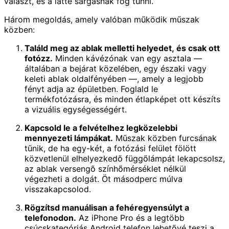
választ, és a latte sárgásnak fog tűnni.
Három megoldás, amely valóban működik műszak
közben:
Találd meg az ablak melletti helyedet, és csak ott
fotózz.
Minden kávézónak van egy asztala —
általában a bejárat közelében, egy északi vagy
keleti ablak oldalfényében —, amely a legjobb
fényt adja az épületben. Foglald le
termékfotózásra, és minden étlapképet ott készíts
a vizuális egységességért.
Kapcsold le a felvételhez legközelebbi
mennyezeti lámpákat.
Műszak közben furcsának
tűnik, de ha egy-két, a fotózási felület fölött
közvetlenül elhelyezkedő függőlámpát lekapcsolsz,
az ablak versengő színhőmérséklet nélkül
végezheti a dolgát. Öt másodperc múlva
visszakapcsolod.
Rögzítsd manuálisan a fehéregyensúlyt a
telefonodon.
Az iPhone Pro és a legtöbb
csúcskategóriás Android telefon lehetővé teszi a