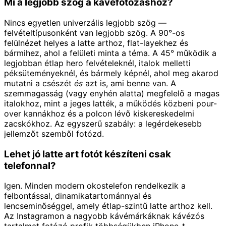
Mi a legjobb szög a kávéfotózáshoz?
Nincs egyetlen univerzális legjobb szög —
felvételtípusonként van legjobb szög. A 90°-os
felülnézet helyes a latte arthoz, flat-layekhez és
bármihez, ahol a felületi minta a téma. A 45° működik a
legjobban étlap hero felvételeknél, italok melletti
péksüteményeknél, és bármely képnél, ahol meg akarod
mutatni a csészét
és
azt is, ami benne van. A
szemmagasság (vagy enyhén alatta) megfelelő a magas
italokhoz, mint a jeges latték, a működés közbeni pour-
over kannákhoz és a polcon lévő kiskereskedelmi
zacskókhoz. Az egyszerű szabály: a legérdekesebb
jellemzőt szemből fotózd.
Lehet jó latte art fotót készíteni csak
telefonnal?
Igen. Minden modern okostelefon rendelkezik a
felbontással, dinamikatartománnyal és
lencseminőséggel, amely étlap-szintű latte arthoz kell.
Az Instagramon a nagyobb kávémárkáknak kávézós