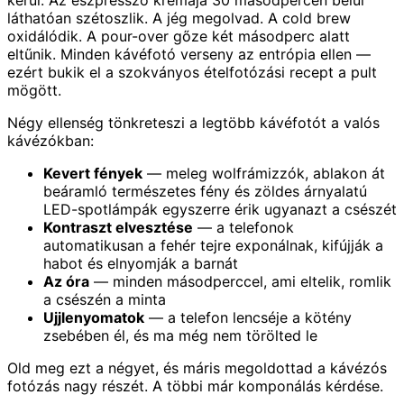
kerül. Az eszpresszó krémája 30 másodpercen belül
láthatóan szétoszlik. A jég megolvad. A cold brew
oxidálódik. A pour-over gőze két másodperc alatt
eltűnik. Minden kávéfotó verseny az entrópia ellen —
ezért bukik el a szokványos ételfotózási recept a pult
mögött.
Négy ellenség tönkreteszi a legtöbb kávéfotót a valós
kávézókban:
Kevert fények
— meleg wolfrámizzók, ablakon át
beáramló természetes fény és zöldes árnyalatú
LED-spotlámpák egyszerre érik ugyanazt a csészét
Kontraszt elvesztése
— a telefonok
automatikusan a fehér tejre exponálnak, kifújják a
habot és elnyomják a barnát
Az óra
— minden másodperccel, ami eltelik, romlik
a csészén a minta
Ujjlenyomatok
— a telefon lencséje a kötény
zsebében él, és ma még nem törölted le
Old meg ezt a négyet, és máris megoldottad a kávézós
fotózás nagy részét. A többi már komponálás kérdése.