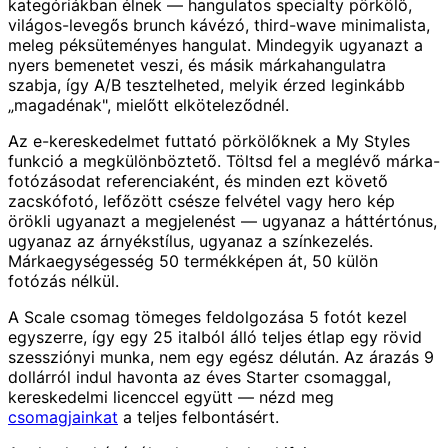
kategóriákban élnek — hangulatos specialty pörkölő,
világos-levegős brunch kávézó, third-wave minimalista,
meleg péksüteményes hangulat. Mindegyik ugyanazt a
nyers bemenetet veszi, és másik márkahangulatra
szabja, így A/B tesztelheted, melyik érzed leginkább
„magadénak", mielőtt elköteleződnél.
Az e-kereskedelmet futtató pörkölőknek a My Styles
funkció a megkülönböztető. Töltsd fel a meglévő márka-
fotózásodat referenciaként, és minden ezt követő
zacskófotó, lefőzött csésze felvétel vagy hero kép
örökli ugyanazt a megjelenést — ugyanaz a háttértónus,
ugyanaz az árnyékstílus, ugyanaz a színkezelés.
Márkaegységesség 50 termékképen át, 50 külön
fotózás nélkül.
A Scale csomag tömeges feldolgozása 5 fotót kezel
egyszerre, így egy 25 italból álló teljes étlap egy rövid
szessziónyi munka, nem egy egész délután. Az árazás 9
dollárról indul havonta az éves Starter csomaggal,
kereskedelmi licenccel együtt — nézd meg
csomagjainkat
a teljes felbontásért.