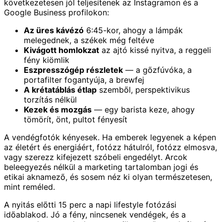
következetesen jól teljesítenek az Instagramon és a
Google Business profilokon:
Az üres kávézó
6:45-kor, ahogy a lámpák
melegednek, a székek még feltéve
Kivágott homlokzat
az ajtó kissé nyitva, a reggeli
fény kiömlik
Eszpresszógép részletek
— a gőzfúvóka, a
portafilter fogantyúja, a brewfej
A krétatáblás étlap
szemből, perspektivikus
torzítás nélkül
Kezek és mozgás
— egy barista keze, ahogy
tömörít, önt, pultot fényesít
A vendégfotók kényesek. Ha emberek legyenek a képen
az életért és energiáért, fotózz hátulról, fotózz elmosva,
vagy szerezz kifejezett szóbeli engedélyt. Arcok
beleegyezés nélkül a marketing tartalomban jogi és
etikai aknamező, és sosem néz ki olyan természetesen,
mint reméled.
A nyitás előtti 15 perc a napi lifestyle fotózási
időablakod. Jó a fény, nincsenek vendégek, és a