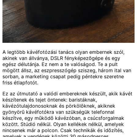
A legtöbb kávéfotózási tanács olyan embernek szól,
akinek van állványa, DSLR fényképezőgépe és egy
egész délutánja. Ez nem a te valóságod. Te a pult
mögött állsz, az eszpresszógép sziszeg, három ital van
sorban, a marketing csapat pedig péntekre szeretne
friss étlapfotót.
Ez az útmutató a valódi embereknek készült, akik kávét
készítenek és tejet öntenek: baristáknak,
kávézótulajdonosoknak és pörkölőknek, akiknek
gyönyörű kávéfotókra van szükségük telefonnal
készítve, egy működő kávézóban, a csúcsforgalmak
között. Stúdió nélkül. Olyan kellékek nélkül, amelyek
nincsenek már a polcon. Csak technikák és időzítés,
amelyek a vendégek közötti 30 másodperces