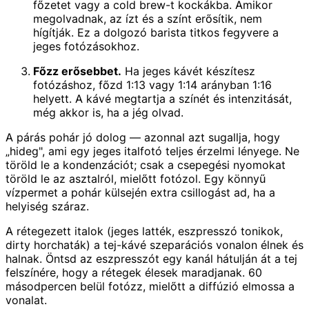
főzetet vagy a cold brew-t kockákba. Amikor
megolvadnak, az ízt és a színt erősítik, nem
hígítják. Ez a dolgozó barista titkos fegyvere a
jeges fotózásokhoz.
Főzz erősebbet.
Ha jeges kávét készítesz
fotózáshoz, főzd 1:13 vagy 1:14 arányban 1:16
helyett. A kávé megtartja a színét és intenzitását,
még akkor is, ha a jég olvad.
A párás pohár jó dolog — azonnal azt sugallja, hogy
„hideg", ami egy jeges italfotó teljes érzelmi lényege. Ne
töröld le a kondenzációt; csak a csepegési nyomokat
töröld le az asztalról, mielőtt fotózol. Egy könnyű
vízpermet a pohár külsején extra csillogást ad, ha a
helyiség száraz.
A rétegezett italok (jeges latték, eszpresszó tonikok,
dirty horchaták) a tej-kávé szeparációs vonalon élnek és
halnak. Öntsd az eszpresszót egy kanál hátulján át a tej
felszínére, hogy a rétegek élesek maradjanak. 60
másodpercen belül fotózz, mielőtt a diffúzió elmossa a
vonalat.