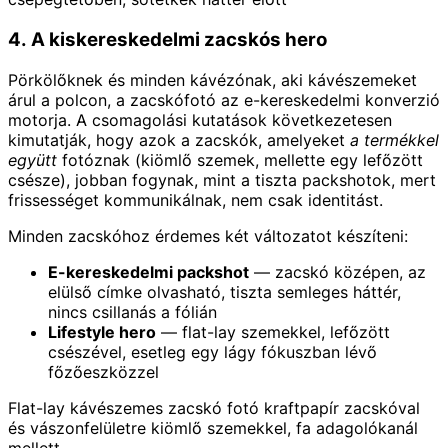
4. A kiskereskedelmi zacskós hero
Pörkölőknek és minden kávézónak, aki kávészemeket
árul a polcon, a zacskófotó az e-kereskedelmi konverzió
motorja. A csomagolási kutatások következetesen
kimutatják, hogy azok a zacskók, amelyeket
a termékkel
együtt
fotóznak (kiömlő szemek, mellette egy lefőzött
csésze), jobban fogynak, mint a tiszta packshotok, mert
frissességet kommunikálnak, nem csak identitást.
Minden zacskóhoz érdemes két változatot készíteni:
E-kereskedelmi packshot
— zacskó középen, az
elülső címke olvasható, tiszta semleges háttér,
nincs csillanás a fólián
Lifestyle hero
— flat-lay szemekkel, lefőzött
csészével, esetleg egy lágy fókuszban lévő
főzőeszközzel
Flat-lay kávészemes zacskó fotó kraftpapír zacskóval
és vászonfelületre kiömlő szemekkel, fa adagolókanál
mellett