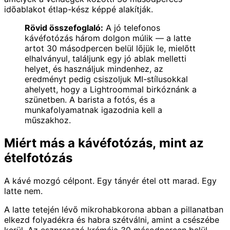
időablakot étlap-kész képpé alakítják.
Rövid összefoglaló:
A jó telefonos
kávéfotózás három dolgon múlik — a latte
artot 30 másodpercen belül lőjük le, mielőtt
elhalványul, találjunk egy jó ablak melletti
helyet, és használjuk mindenhez, az
eredményt pedig csiszoljuk MI-stílusokkal
ahelyett, hogy a Lightroommal birkóznánk a
szünetben. A barista a fotós, és a
munkafolyamatnak igazodnia kell a
műszakhoz.
Miért más a kávéfotózás, mint az
ételfotózás
A kávé mozgó célpont. Egy tányér étel ott marad. Egy
latte nem.
A latte tetején lévő mikrohabkorona abban a pillanatban
elkezd folyadékra és habra szétválni, amint a csészébe