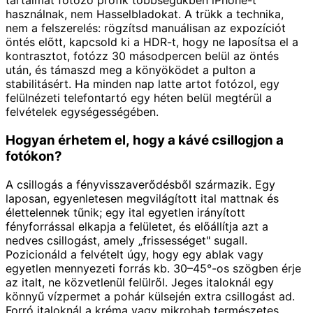
tartalmat fotózó profik többségükben iPhone-t
használnak, nem Hasselbladokat. A trükk a technika,
nem a felszerelés: rögzítsd manuálisan az expozíciót
öntés előtt, kapcsold ki a HDR-t, hogy ne laposítsa el a
kontrasztot, fotózz 30 másodpercen belül az öntés
után, és támaszd meg a könyöködet a pulton a
stabilitásért. Ha minden nap latte artot fotózol, egy
felülnézeti telefontartó egy héten belül megtérül a
felvételek egységességében.
Hogyan érhetem el, hogy a kávé csillogjon a
fotókon?
A csillogás a fényvisszaverődésből származik. Egy
laposan, egyenletesen megvilágított ital mattnak és
élettelennek tűnik; egy ital egyetlen irányított
fényforrással elkapja a felületet, és előállítja azt a
nedves csillogást, amely „frissességet" sugall.
Pozicionáld a felvételt úgy, hogy egy ablak vagy
egyetlen mennyezeti forrás kb. 30–45°-os szögben érje
az italt, ne közvetlenül felülről. Jeges italoknál egy
könnyű vízpermet a pohár külsején extra csillogást ad.
Forró italoknál a kréma vagy mikrohab természetes