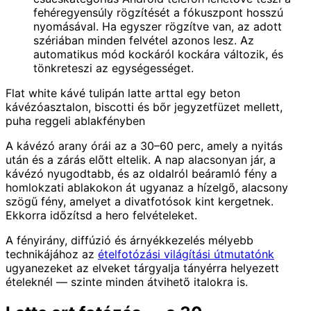
fehéregyensúly rögzítését a fókuszpont hosszú
nyomásával. Ha egyszer rögzítve van, az adott
szériában minden felvétel azonos lesz. Az
automatikus mód kockáról kockára változik, és
tönkreteszi az egységességet.
Flat white kávé tulipán latte arttal egy beton
kávézóasztalon, biscotti és bőr jegyzetfüzet mellett,
puha reggeli ablakfényben
A kávézó arany órái az a 30–60 perc, amely a nyitás
után és a zárás előtt eltelik. A nap alacsonyan jár, a
kávézó nyugodtabb, és az oldalról beáramló fény a
homlokzati ablakokon át ugyanaz a hízelgő, alacsony
szögű fény, amelyet a divatfotósok kint kergetnek.
Ekkorra időzítsd a hero felvételeket.
A fényirány, diffúzió és árnyékkezelés mélyebb
technikájához az
ételfotózási világítási útmutatónk
ugyanezeket az elveket tárgyalja tányérra helyezett
ételeknél — szinte minden átvihető italokra is.