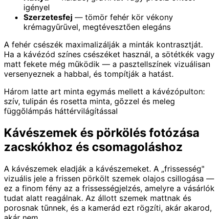
igényel
Szerzetesfej
— tömör fehér kör vékony
krémagyűrűvel, megtévesztően elegáns
A fehér csészék maximalizálják a minták kontrasztját.
Ha a kávézód színes csészéket használ, a sötétkék vagy
matt fekete még működik — a pasztellszínek vizuálisan
versenyeznek a habbal, és tompítják a hatást.
Három latte art minta egymás mellett a kávézópulton:
szív, tulipán és rosetta minta, gőzzel és meleg
függőlámpás háttérvilágítással
Kávészemek és pörkölés fotózása
zacskókhoz és csomagoláshoz
A kávészemek eladják a kávészemeket. A „frissesség"
vizuális jele a frissen pörkölt szemek olajos csillogása —
ez a finom fény az a frissességjelzés, amelyre a vásárlók
tudat alatt reagálnak. Az állott szemek mattnak és
porosnak tűnnek, és a kamerád ezt rögzíti, akár akarod,
akár nem.