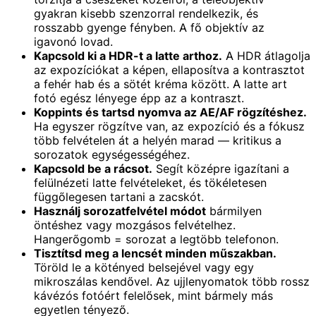
gyakran kisebb szenzorral rendelkezik, és
rosszabb gyenge fényben. A fő objektív az
igavonó lovad.
Kapcsold ki a HDR-t a latte arthoz.
A HDR átlagolja
az expozíciókat a képen, ellaposítva a kontrasztot
a fehér hab és a sötét kréma között. A latte art
fotó egész lényege épp az a kontraszt.
Koppints és tartsd nyomva az AE/AF rögzítéshez.
Ha egyszer rögzítve van, az expozíció és a fókusz
több felvételen át a helyén marad — kritikus a
sorozatok egységességéhez.
Kapcsold be a rácsot.
Segít középre igazítani a
felülnézeti latte felvételeket, és tökéletesen
függőlegesen tartani a zacskót.
Használj sorozatfelvétel módot
bármilyen
öntéshez vagy mozgásos felvételhez.
Hangerőgomb = sorozat a legtöbb telefonon.
Tisztítsd meg a lencsét minden műszakban.
Töröld le a kötényed belsejével vagy egy
mikroszálas kendővel. Az ujjlenyomatok több rossz
kávézós fotóért felelősek, mint bármely más
egyetlen tényező.