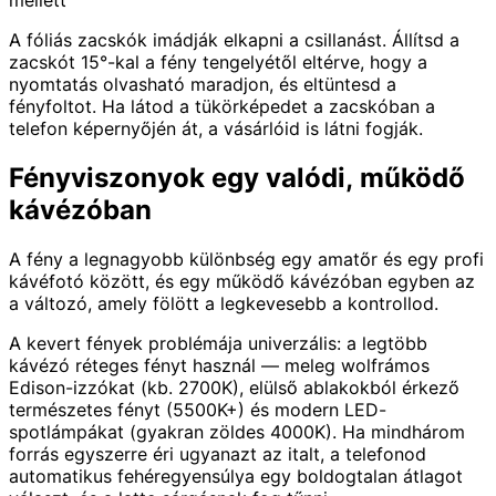
A fóliás zacskók imádják elkapni a csillanást. Állítsd a
zacskót 15°-kal a fény tengelyétől eltérve, hogy a
nyomtatás olvasható maradjon, és eltüntesd a
fényfoltot. Ha látod a tükörképedet a zacskóban a
telefon képernyőjén át, a vásárlóid is látni fogják.
Fényviszonyok egy valódi, működő
kávézóban
A fény a legnagyobb különbség egy amatőr és egy profi
kávéfotó között, és egy működő kávézóban egyben az
a változó, amely fölött a legkevesebb a kontrollod.
A kevert fények problémája univerzális: a legtöbb
kávézó réteges fényt használ — meleg wolfrámos
Edison-izzókat (kb. 2700K), elülső ablakokból érkező
természetes fényt (5500K+) és modern LED-
spotlámpákat (gyakran zöldes 4000K). Ha mindhárom
forrás egyszerre éri ugyanazt az italt, a telefonod
automatikus fehéregyensúlya egy boldogtalan átlagot