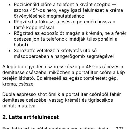
Pozicionáld előre a telefont a kívánt szögbe —
szoros 45°-os hero, vagy igazi felülnézet a kréma
örvénylésének megmutatásához
Rögzítsd a fókuszt a csésze peremén hosszan
tartó koppintással
Rögzítsd az expozíciót magán a krémán, ne a fehér
csészealjon (a telefonok imádják túlexponálni a
habot)
Sorozatfelvételezz a kifolyatás utolsó
másodpercében a hangerőgomb segítségével
A legjobb egyetlen eszpresszószög a 45°-os ránézés a
demitasse csészébe, miközben a portafilter csőre a kép
tetején látható. Ez elmeséli az egész történetet: gép,
kréma, csésze.
Dupla espresso shot ömlik a portafilter csőréből fehér
demitasse csészébe, vastag krémát és tigriscsíkos
mintát mutatva
2. Latte art felülnézet
Egy latte art felvétel pontosan egy szöget kíván — 90°-