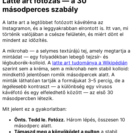
Latte art fotózás — a 30
másodperces szabály
A latte art a legtöbbet fotózott kávétéma az
Instagramon, és a leggyakrabban elrontott is. Itt van, mi
történik valójában a csésze felületén, és miért dönt el
mindent az időzítés.
A mikrohab — a selymes textúrájú tej, amely megtartja a
mintádat — egy folyadékban lebegő tejzsír- és
légbuborék-kolloid. A
latte art tudománya a Wikipédián
szerint sem a kréma, sem a mikrohab nem stabil kolloid:
mindkettő jelentősen romlik másodpercek alatt. A
minták láthatóan tartják a formájukat 3–5 percig, de a
legélesebb
kontraszt — a különbség egy vírusos
kávéfotó és egy elfeledhető között — az első 30
másodpercben létezik.
Mit jelent ez a gyakorlatban:
Önts. Tedd le. Fotózz.
Három lépés, összesen 10
másodperc alatt.
Támaszd meg a könyöködet a pulton
a stabil