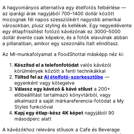
A hagyományos alternatíva egy ételfotós felbérlése —
az iparági árak nagyjából 700–1400 dollár között
mozognak fél napos szessziókért nagyobb amerikai
városokban, plusz styling és kellékek. Egy negyedévente
egy étlapfrissítést fotózó kávézónak ez 3000–5000
dollár évente csak képekre, és a fotók elavulnak abban
a pillanatban, amikor egy szezonális italt elindítasz.
Az MI-munkafolyamat a FoodShottal másképp néz ki:
Készítsd el a telefonfotódat
valós kávézói
körülmények között a fenti technikákkal
Töltsd fel az
AI ételfotó-szerkesztőbe
—
egyenként vagy kötegelve
Válassz egy kávézó & kávé stílust
a 200+
előbeállítást tartalmazó könyvtárból, vagy
alkalmazd a saját márkareferencia-fotódat a My
Styles funkcióval
Kapj egy étlap-kész 4K képet
nagyjából 90
másodperc alatt
A kávézókhoz releváns stílusok a Cafe és Beverage