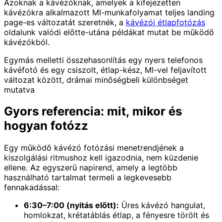
Azoknak a kávézóknak, amelyek a kifejezetten
kávézókra alkalmazott MI-munkafolyamat teljes landing
page-es változatát szeretnék, a
kávézói étlapfotózás
oldalunk valódi előtte-utána példákat mutat be működő
kávézókból.
Egymás melletti összehasonlítás egy nyers telefonos
kávéfotó és egy csiszolt, étlap-kész, MI-vel feljavított
változat között, drámai minőségbeli különbséget
mutatva
Gyors referencia: mit, mikor és
hogyan fotózz
Egy működő kávézó fotózási menetrendjének a
kiszolgálási ritmushoz kell igazodnia, nem küzdenie
ellene. Az egyszerű napirend, amely a legtöbb
használható tartalmat termeli a legkevesebb
fennakadással:
6:30–7:00 (nyitás előtt):
Üres kávézó hangulat,
homlokzat, krétatáblás étlap, a fényesre törölt és