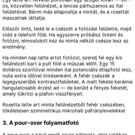
os, közvetlen felülnézet, a lencse párhuzamos az ital
felületével. Bármi más ellaposítja a mintát, és a rosettát
maszatnak láttatja.
Először önts, tedd le a csészét a fotózási felületre, majd
vidd a telefont fölé. Ha egyszerre próbálsz önteni és
fotózni, elmosódott kéz és minta nélküli csésze lesz az
eredmény.
Ha minden nap latte artot fotózol, szerelj fel egy kis
felülnézeti kart a pult fölé a műszak előtt. Egy 15
dolláros szorítóval minden ital potenciális étlapfotó lesz,
nulla extra idővel öntésenként. A fehér csészék a
legegyszerűbb kontrasztfelületek. A matt fekete kerámia
hangulatosabb érzést ad — de kerüld a fényes feketét,
amely tükrözi a plafon visszfényeit.
Rosetta latte art minta felülnézetből fehér csészében,
tökéletesen szimmetrikus mikrohab páfránylevelekkel
3. A pour-over folyamatfotó
A pour-over a kávé egyik olyan pillanata, ahol valóban