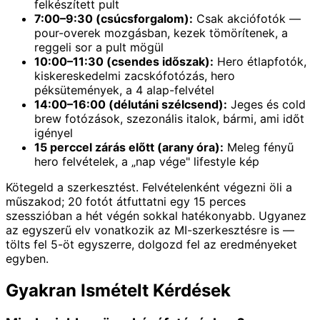
felkészített pult
7:00–9:30 (csúcsforgalom):
Csak akciófotók —
pour-overek mozgásban, kezek tömörítenek, a
reggeli sor a pult mögül
10:00–11:30 (csendes időszak):
Hero étlapfotók,
kiskereskedelmi zacskófotózás, hero
péksütemények, a 4 alap-felvétel
14:00–16:00 (délutáni szélcsend):
Jeges és cold
brew fotózások, szezonális italok, bármi, ami időt
igényel
15 perccel zárás előtt (arany óra):
Meleg fényű
hero felvételek, a „nap vége" lifestyle kép
Kötegeld a szerkesztést. Felvételenként végezni öli a
műszakod; 20 fotót átfuttatni egy 15 perces
szesszióban a hét végén sokkal hatékonyabb. Ugyanez
az egyszerű elv vonatkozik az MI-szerkesztésre is —
tölts fel 5-öt egyszerre, dolgozd fel az eredményeket
egyben.
Gyakran Ismételt Kérdések