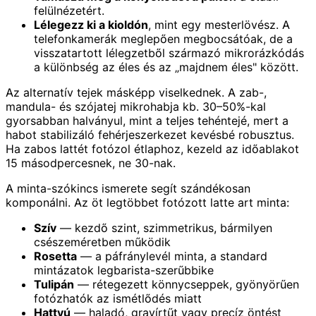
felülnézetért.
Lélegezz ki a kioldón
, mint egy mesterlövész. A
telefonkamerák meglepően megbocsátóak, de a
visszatartott lélegzetből származó mikrorázkódás
a különbség az éles és az „majdnem éles" között.
Az alternatív tejek másképp viselkednek. A zab-,
mandula- és szójatej mikrohabja kb. 30–50%-kal
gyorsabban halványul, mint a teljes tehéntejé, mert a
habot stabilizáló fehérjeszerkezet kevésbé robusztus.
Ha zabos lattét fotózol étlaphoz, kezeld az időablakot
15 másodpercesnek, ne 30-nak.
A minta-szókincs ismerete segít szándékosan
komponálni. Az öt legtöbbet fotózott latte art minta:
Szív
— kezdő szint, szimmetrikus, bármilyen
csészeméretben működik
Rosetta
— a páfránylevél minta, a standard
mintázatok legbarista-szerűbbike
Tulipán
— rétegezett könnycseppek, gyönyörűen
fotózhatók az ismétlődés miatt
Hattyú
— haladó, gravírtűt vagy precíz öntést