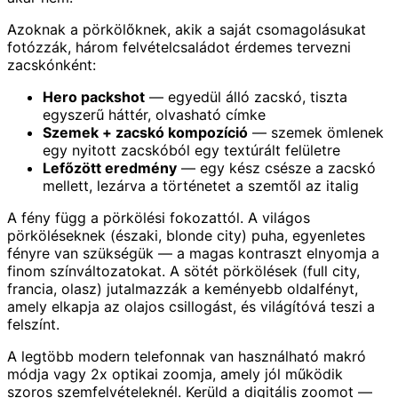
Azoknak a pörkölőknek, akik a saját csomagolásukat
fotózzák, három felvételcsaládot érdemes tervezni
zacskónként:
Hero packshot
— egyedül álló zacskó, tiszta
egyszerű háttér, olvasható címke
Szemek + zacskó kompozíció
— szemek ömlenek
egy nyitott zacskóból egy textúrált felületre
Lefőzött eredmény
— egy kész csésze a zacskó
mellett, lezárva a történetet a szemtől az italig
A fény függ a pörkölési fokozattól. A világos
pörköléseknek (északi, blonde city) puha, egyenletes
fényre van szükségük — a magas kontraszt elnyomja a
finom színváltozatokat. A sötét pörkölések (full city,
francia, olasz) jutalmazzák a keményebb oldalfényt,
amely elkapja az olajos csillogást, és világítóvá teszi a
felszínt.
A legtöbb modern telefonnak van használható makró
módja vagy 2x optikai zoomja, amely jól működik
szoros szemfelvételeknél. Kerüld a digitális zoomot —