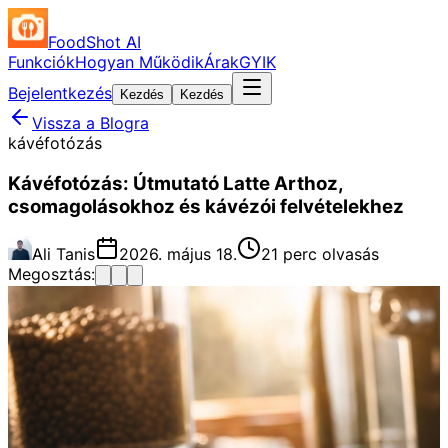
FoodShot AI
Funkciók
Hogyan Működik
Árak
GYIK
Bejelentkezés
Kezdés
Kezdés
Vissza a Blogra
kávéfotózás
Kávéfotózás: Útmutató Latte Arthoz,
csomagolásokhoz és kávézói felvételekhez
Ali Tanis
2026. május 18.
21 perc olvasás
Megosztás: