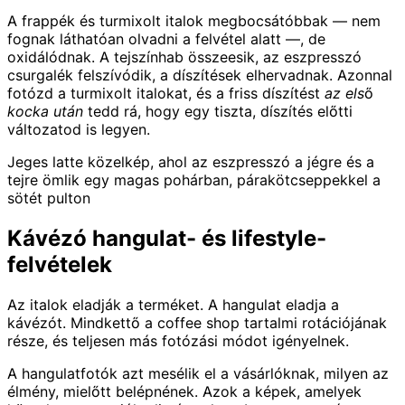
A frappék és turmixolt italok megbocsátóbbak — nem
fognak láthatóan olvadni a felvétel alatt —, de
oxidálódnak. A tejszínhab összeesik, az eszpresszó
csurgalék felszívódik, a díszítések elhervadnak. Azonnal
fotózd a turmixolt italokat, és a friss díszítést
az első
kocka után
tedd rá, hogy egy tiszta, díszítés előtti
változatod is legyen.
Jeges latte közelkép, ahol az eszpresszó a jégre és a
tejre ömlik egy magas pohárban, párakötcseppekkel a
sötét pulton
Kávézó hangulat- és lifestyle-
felvételek
Az italok eladják a terméket. A hangulat eladja a
kávézót. Mindkettő a coffee shop tartalmi rotációjának
része, és teljesen más fotózási módot igényelnek.
A hangulatfotók azt mesélik el a vásárlóknak, milyen az
élmény, mielőtt belépnének. Azok a képek, amelyek