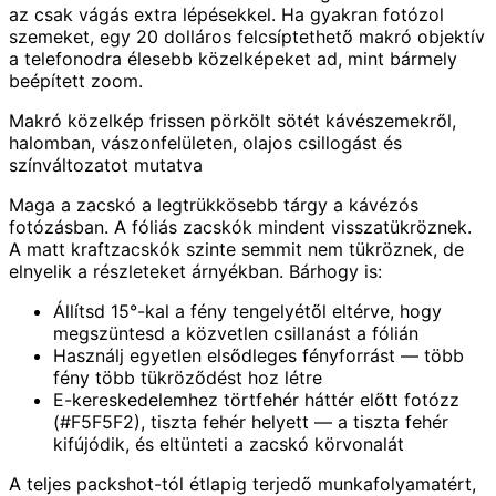
az csak vágás extra lépésekkel. Ha gyakran fotózol
szemeket, egy 20 dolláros felcsíptethető makró objektív
a telefonodra élesebb közelképeket ad, mint bármely
beépített zoom.
Makró közelkép frissen pörkölt sötét kávészemekről,
halomban, vászonfelületen, olajos csillogást és
színváltozatot mutatva
Maga a zacskó a legtrükkösebb tárgy a kávézós
fotózásban. A fóliás zacskók mindent visszatükröznek.
A matt kraftzacskók szinte semmit nem tükröznek, de
elnyelik a részleteket árnyékban. Bárhogy is:
Állítsd 15°-kal a fény tengelyétől eltérve, hogy
megszüntesd a közvetlen csillanást a fólián
Használj egyetlen elsődleges fényforrást — több
fény több tükröződést hoz létre
E-kereskedelemhez törtfehér háttér előtt fotózz
(#F5F5F2), tiszta fehér helyett — a tiszta fehér
kifújódik, és eltünteti a zacskó körvonalát
A teljes packshot-tól étlapig terjedő munkafolyamatért,