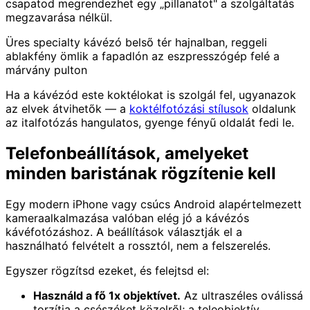
csapatod megrendezhet egy „pillanatot" a szolgáltatás
megzavarása nélkül.
Üres specialty kávézó belső tér hajnalban, reggeli
ablakfény ömlik a fapadlón az eszpresszógép felé a
márvány pulton
Ha a kávézód este koktélokat is szolgál fel, ugyanazok
az elvek átvihetők — a
koktélfotózási stílusok
oldalunk
az italfotózás hangulatos, gyenge fényű oldalát fedi le.
Telefonbeállítások, amelyeket
minden baristának rögzítenie kell
Egy modern iPhone vagy csúcs Android alapértelmezett
kameraalkalmazása valóban elég jó a kávézós
kávéfotózáshoz. A beállítások választják el a
használható felvételt a rossztól, nem a felszerelés.
Egyszer rögzítsd ezeket, és felejtsd el:
Használd a fő 1x objektívet.
Az ultraszéles oválissá
torzítja a csészéket közelről; a teleobjektív