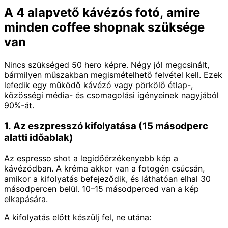
A 4 alapvető kávézós fotó, amire
minden coffee shopnak szüksége
van
Nincs szükséged 50 hero képre. Négy jól megcsinált,
bármilyen műszakban megismételhető felvétel kell. Ezek
lefedik egy működő kávézó vagy pörkölő étlap-,
közösségi média- és csomagolási igényeinek nagyjából
90%-át.
1. Az eszpresszó kifolyatása (15 másodperc
alatti időablak)
Az espresso shot a legidőérzékenyebb kép a
kávézódban. A kréma akkor van a fotogén csúcsán,
amikor a kifolyatás befejeződik, és láthatóan elhal 30
másodpercen belül. 10–15 másodperced van a kép
elkapására.
A kifolyatás előtt készülj fel, ne utána: