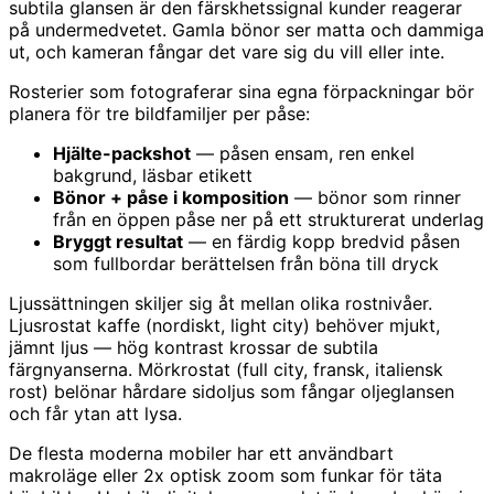
subtila glansen är den färskhetssignal kunder reagerar
på undermedvetet. Gamla bönor ser matta och dammiga
ut, och kameran fångar det vare sig du vill eller inte.
Rosterier som fotograferar sina egna förpackningar bör
planera för tre bildfamiljer per påse:
Hjälte-packshot
— påsen ensam, ren enkel
bakgrund, läsbar etikett
Bönor + påse i komposition
— bönor som rinner
från en öppen påse ner på ett strukturerat underlag
Bryggt resultat
— en färdig kopp bredvid påsen
som fullbordar berättelsen från böna till dryck
Ljussättningen skiljer sig åt mellan olika rostnivåer.
Ljusrostat kaffe (nordiskt, light city) behöver mjukt,
jämnt ljus — hög kontrast krossar de subtila
färgnyanserna. Mörkrostat (full city, fransk, italiensk
rost) belönar hårdare sidoljus som fångar oljeglansen
och får ytan att lysa.
De flesta moderna mobiler har ett användbart
makroläge eller 2x optisk zoom som funkar för täta