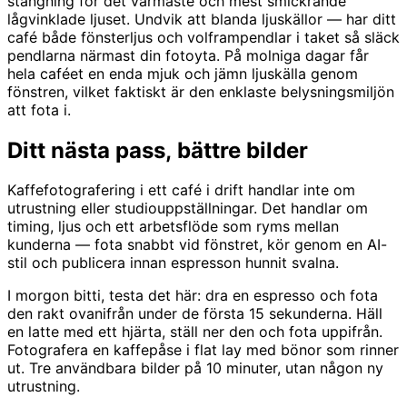
stängning för det varmaste och mest smickrande
lågvinklade ljuset. Undvik att blanda ljuskällor — har ditt
café både fönsterljus och volframpendlar i taket så släck
pendlarna närmast din fotoyta. På molniga dagar får
hela caféet en enda mjuk och jämn ljuskälla genom
fönstren, vilket faktiskt är den enklaste belysningsmiljön
att fota i.
Ditt nästa pass, bättre bilder
Kaffefotografering i ett café i drift handlar inte om
utrustning eller studiouppställningar. Det handlar om
timing, ljus och ett arbetsflöde som ryms mellan
kunderna — fota snabbt vid fönstret, kör genom en AI-
stil och publicera innan espresson hunnit svalna.
I morgon bitti, testa det här: dra en espresso och fota
den rakt ovanifrån under de första 15 sekunderna. Häll
en latte med ett hjärta, ställ ner den och fota uppifrån.
Fotografera en kaffepåse i flat lay med bönor som rinner
ut. Tre användbara bilder på 10 minuter, utan någon ny
utrustning.