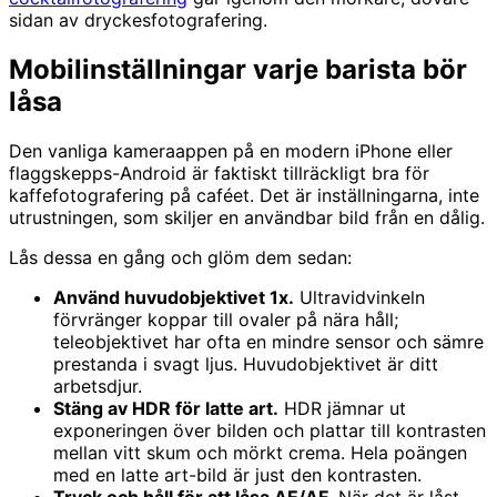
sidan av dryckesfotografering.
Mobilinställningar varje barista bör
låsa
Den vanliga kameraappen på en modern iPhone eller
flaggskepps-Android är faktiskt tillräckligt bra för
kaffefotografering på caféet. Det är inställningarna, inte
utrustningen, som skiljer en användbar bild från en dålig.
Lås dessa en gång och glöm dem sedan:
Använd huvudobjektivet 1x.
Ultravidvinkeln
förvränger koppar till ovaler på nära håll;
teleobjektivet har ofta en mindre sensor och sämre
prestanda i svagt ljus. Huvudobjektivet är ditt
arbetsdjur.
Stäng av HDR för latte art.
HDR jämnar ut
exponeringen över bilden och plattar till kontrasten
mellan vitt skum och mörkt crema. Hela poängen
med en latte art-bild är just den kontrasten.
Tryck och håll för att låsa AE/AF.
När det är låst