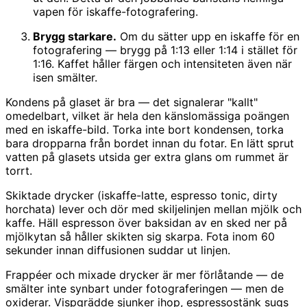
vapen för iskaffe-fotografering.
Brygg starkare.
Om du sätter upp en iskaffe för en
fotografering — brygg på 1:13 eller 1:14 i stället för
1:16. Kaffet håller färgen och intensiteten även när
isen smälter.
Kondens på glaset är bra — det signalerar "kallt"
omedelbart, vilket är hela den känslomässiga poängen
med en iskaffe-bild. Torka inte bort kondensen, torka
bara dropparna från bordet innan du fotar. En lätt sprut
vatten på glasets utsida ger extra glans om rummet är
torrt.
Skiktade drycker (iskaffe-latte, espresso tonic, dirty
horchata) lever och dör med skiljelinjen mellan mjölk och
kaffe. Häll espresson över baksidan av en sked ner på
mjölkytan så håller skikten sig skarpa. Fota inom 60
sekunder innan diffusionen suddar ut linjen.
Frappéer och mixade drycker är mer förlåtande — de
smälter inte synbart under fotograferingen — men de
oxiderar. Vispgrädde sjunker ihop, espressostänk sugs