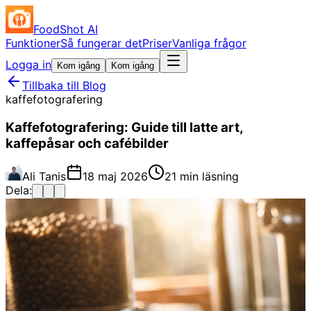
FoodShot AI
Funktioner
Så fungerar det
Priser
Vanliga frågor
Logga in
Kom igång
Kom igång
Tillbaka till Blog
kaffefotografering
Kaffefotografering: Guide till latte art,
kaffepåsar och cafébilder
Ali Tanis
18 maj 2026
21 min läsning
Dela: