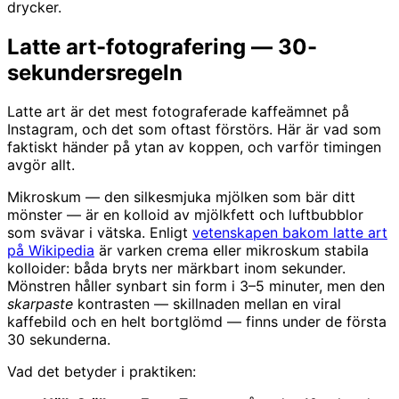
drycker.
Latte art-fotografering — 30-
sekundersregeln
Latte art är det mest fotograferade kaffeämnet på
Instagram, och det som oftast förstörs. Här är vad som
faktiskt händer på ytan av koppen, och varför timingen
avgör allt.
Mikroskum — den silkesmjuka mjölken som bär ditt
mönster — är en kolloid av mjölkfett och luftbubblor
som svävar i vätska. Enligt
vetenskapen bakom latte art
på Wikipedia
är varken crema eller mikroskum stabila
kolloider: båda bryts ner märkbart inom sekunder.
Mönstren håller synbart sin form i 3–5 minuter, men den
skarpaste
kontrasten — skillnaden mellan en viral
kaffebild och en helt bortglömd — finns under de första
30 sekunderna.
Vad det betyder i praktiken: