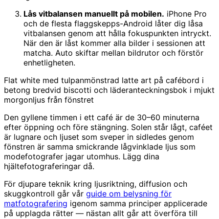
Lås vitbalansen manuellt på mobilen.
iPhone Pro
och de flesta flaggskepps-Android låter dig låsa
vitbalansen genom att hålla fokuspunkten intryckt.
När den är låst kommer alla bilder i sessionen att
matcha. Auto skiftar mellan bildrutor och förstör
enhetligheten.
Flat white med tulpanmönstrad latte art på cafébord i
betong bredvid biscotti och läderanteckningsbok i mjukt
morgonljus från fönstret
Den gyllene timmen i ett café är de 30–60 minuterna
efter öppning och före stängning. Solen står lågt, caféet
är lugnare och ljuset som sveper in sidledes genom
fönstren är samma smickrande lågvinklade ljus som
modefotografer jagar utomhus. Lägg dina
hjältefotograferingar då.
För djupare teknik kring ljusriktning, diffusion och
skuggkontroll går vår
guide om belysning för
matfotografering
igenom samma principer applicerade
på upplagda rätter — nästan allt går att överföra till