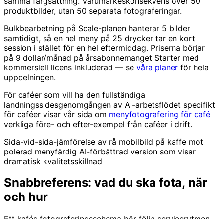
samma färgsättning. Varumärkeskonsekvens över 50
produktbilder, utan 50 separata fotograferingar.
Bulkbearbetning på Scale-planen hanterar 5 bilder
samtidigt, så en hel meny på 25 drycker tar en kort
session i stället för en hel eftermiddag. Priserna börjar
på 9 dollar/månad på årsabonnemanget Starter med
kommersiell licens inkluderad — se
våra planer
för hela
uppdelningen.
För caféer som vill ha den fullständiga
landningssidesgenomgången av AI-arbetsflödet specifikt
för caféer visar vår sida om
menyfotografering för café
verkliga före- och efter-exempel från caféer i drift.
Sida-vid-sida-jämförelse av rå mobilbild på kaffe mot
polerad menyfärdig AI-förbättrad version som visar
dramatisk kvalitetsskillnad
Snabbreferens: vad du ska fota, när
och hur
Ett kafés fotograferingsschema bör följa servicerytmen,