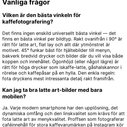
Vanliga frågor
Vilken är den bästa vinkeln för
kaffefotografering?
Det finns ingen enskild universellt bästa vinkel — det
finns en bästa vinkel per bildtyp. Rakt ovanifrån i 90° är
rätt för latte art, flat lay och allt där ytmönstret är
motivet. 45° funkar bäst för hjältebilder till menyn,
bakverk bredvid drycker och bilder där du vill visa både
koppen
och
innehållet. Ögonhöjd (eller något lägre) är
rätt för höga drycker som iskaffe-latte, gåshalskannor i
rörelse och kaffepåsar på en hylla. Den enkla regeln:
fota dryckens mest intressanta detalj rakt framifrån.
Kan jag ta bra latte art-bilder med bara
mobilen?
Ja. Varje modern smartphone har den upplösning, det
dynamiska omfång och den linskvalitet som krävs för att
fota latte art av menykvalitet. Proffsen som fotograferar
caféinnehåll för stora kaffevarumärken på Instagram kör