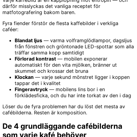
Varje kaffebild är en kapplöpning mot entropin — och
därför misslyckas det vanliga receptet för
matfotografering bakom baren.
Fyra fiender förstör de flesta kaffebilder i verkliga
caféer:
Blandat ljus
— varma volframglödlampor, dagsljus
från fönstren och gröntonade LED-spottar som alla
träffar samma kopp samtidigt
Förlorad kontrast
— mobilen exponerar
automatiskt för den vita mjölken, bränner ut
skummet och krossar det bruna
Klockan
— varje sekund mönstret ligger i koppen
tappar det i kvalitet
Fingeravtryck
— mobilens lins bor i en
förklädesficka, och du har inte torkat av den i dag
Löser du de fyra problemen har du löst det mesta av
cafébilderna. Resten är komposition.
De 4 grundläggande cafébilderna
som varje kafé behöver