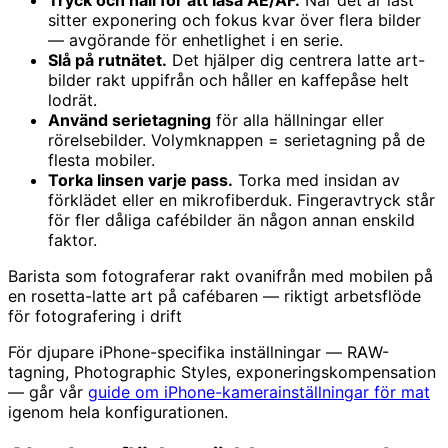
sitter exponering och fokus kvar över flera bilder
— avgörande för enhetlighet i en serie.
Slå på rutnätet.
Det hjälper dig centrera latte art-
bilder rakt uppifrån och håller en kaffepåse helt
lodrät.
Använd serietagning
för alla hällningar eller
rörelsebilder. Volymknappen = serietagning på de
flesta mobiler.
Torka linsen varje pass.
Torka med insidan av
förklädet eller en mikrofiberduk. Fingeravtryck står
för fler dåliga cafébilder än någon annan enskild
faktor.
Barista som fotograferar rakt ovanifrån med mobilen på
en rosetta-latte art på cafébaren — riktigt arbetsflöde
för fotografering i drift
För djupare iPhone-specifika inställningar — RAW-
tagning, Photographic Styles, exponeringskompensation
— går vår
guide om iPhone-kamerainställningar för mat
igenom hela konfigurationen.