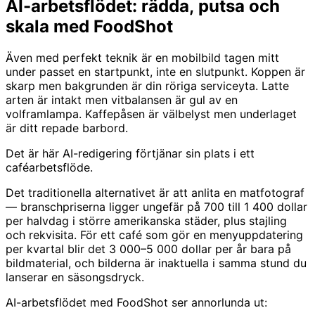
AI-arbetsflödet: rädda, putsa och
skala med FoodShot
Även med perfekt teknik är en mobilbild tagen mitt
under passet en startpunkt, inte en slutpunkt. Koppen är
skarp men bakgrunden är din röriga serviceyta. Latte
arten är intakt men vitbalansen är gul av en
volframlampa. Kaffepåsen är välbelyst men underlaget
är ditt repade barbord.
Det är här AI-redigering förtjänar sin plats i ett
caféarbetsflöde.
Det traditionella alternativet är att anlita en matfotograf
— branschpriserna ligger ungefär på 700 till 1 400 dollar
per halvdag i större amerikanska städer, plus stajling
och rekvisita. För ett café som gör en menyuppdatering
per kvartal blir det 3 000–5 000 dollar per år bara på
bildmaterial, och bilderna är inaktuella i samma stund du
lanserar en säsongsdryck.
AI-arbetsflödet med FoodShot ser annorlunda ut: