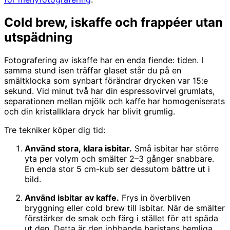
Cold brew, iskaffe och frappéer utan
utspädning
Fotografering av iskaffe har en enda fiende: tiden. I
samma stund isen träffar glaset står du på en
smältklocka som synbart förändrar drycken var 15:e
sekund. Vid minut två har din espressovirvel grumlats,
separationen mellan mjölk och kaffe har homogeniserats
och din kristallklara dryck har blivit grumlig.
Tre tekniker köper dig tid:
Använd stora, klara isbitar.
Små isbitar har större
yta per volym och smälter 2–3 gånger snabbare.
En enda stor 5 cm-kub ser dessutom bättre ut i
bild.
Använd isbitar av kaffe.
Frys in överbliven
bryggning eller cold brew till isbitar. När de smälter
förstärker de smak och färg i stället för att späda
ut den. Detta är den jobbande baristans hemliga