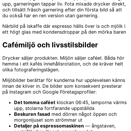
upp, garneringen tappar liv. Fota mixade drycker direkt,
och tillsätt fräsch garnering
efter
din första bild så att
du också har en ren version utan garnering.
Närbild på iskaffe där espresso hälls över is och mjölk i
ett högt glas med kondensdroppar på den mörka baren
Cafémiljö och livsstilsbilder
Drycker säljer produkten. Miljön säljer caféet. Båda hör
hemma i ett kafés innehållsrotation, och de kräver helt
olika fotograferingslägen.
Miljöbilder berättar för kunderna hur upplevelsen känns
innan de kliver in. De bilder som konsekvent presterar
på Instagram och Google Företagsprofiler:
Det tomma caféet
klockan 06:45, lamporna värms
upp, stolarna fortfarande uppställda
Beskuren fasad
med dörren något öppen och
morgonljuset som strömmar ut
Detaljer på espressomaskinen
— ångstaven,