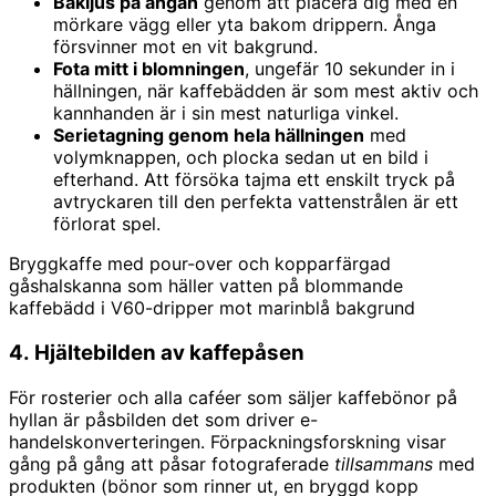
Bakljus på ångan
genom att placera dig med en
mörkare vägg eller yta bakom drippern. Ånga
försvinner mot en vit bakgrund.
Fota mitt i blomningen
, ungefär 10 sekunder in i
hällningen, när kaffebädden är som mest aktiv och
kannhanden är i sin mest naturliga vinkel.
Serietagning genom hela hällningen
med
volymknappen, och plocka sedan ut en bild i
efterhand. Att försöka tajma ett enskilt tryck på
avtryckaren till den perfekta vattenstrålen är ett
förlorat spel.
Bryggkaffe med pour-over och kopparfärgad
gåshalskanna som häller vatten på blommande
kaffebädd i V60-dripper mot marinblå bakgrund
4. Hjältebilden av kaffepåsen
För rosterier och alla caféer som säljer kaffebönor på
hyllan är påsbilden det som driver e-
handelskonverteringen. Förpackningsforskning visar
gång på gång att påsar fotograferade
tillsammans
med
produkten (bönor som rinner ut, en bryggd kopp