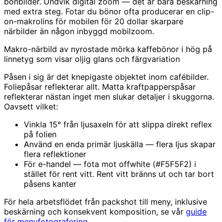
bönbilder. Undvik digital zoom — det är bara beskärning
med extra steg. Fotar du bönor ofta producerar en clip-
on-makrolins för mobilen för 20 dollar skarpare
närbilder än någon inbyggd mobilzoom.
Makro-närbild av nyrostade mörka kaffebönor i hög på
linnetyg som visar oljig glans och färgvariation
Påsen i sig är det knepigaste objektet inom cafébilder.
Foliepåsar reflekterar allt. Matta kraftpapperspåsar
reflekterar nästan inget men slukar detaljer i skuggorna.
Oavsett vilket:
Vinkla 15° från ljusaxeln för att slippa direkt reflex
på folien
Använd en enda primär ljuskälla — flera ljus skapar
flera reflektioner
För e-handel — fota mot offwhite (#F5F5F2) i
stället för rent vitt. Rent vitt bränns ut och tar bort
påsens kanter
För hela arbetsflödet från packshot till meny, inklusive
beskärning och konsekvent komposition, se vår
guide
för menyfotografering
.