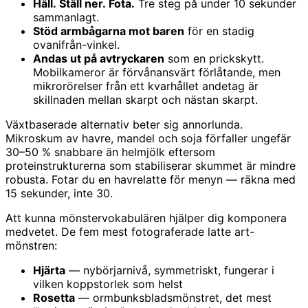
Häll. Ställ ner. Fota.
Tre steg på under 10 sekunder
sammanlagt.
Stöd armbågarna mot baren
för en stadig
ovanifrån-vinkel.
Andas ut på avtryckaren
som en prickskytt.
Mobilkameror är förvånansvärt förlåtande, men
mikrorörelser från ett kvarhållet andetag är
skillnaden mellan skarpt och nästan skarpt.
Växtbaserade alternativ beter sig annorlunda.
Mikroskum av havre, mandel och soja förfaller ungefär
30–50 % snabbare än helmjölk eftersom
proteinstrukturerna som stabiliserar skummet är mindre
robusta. Fotar du en havrelatte för menyn — räkna med
15 sekunder, inte 30.
Att kunna mönstervokabulären hjälper dig komponera
medvetet. De fem mest fotograferade latte art-
mönstren:
Hjärta
— nybörjarnivå, symmetriskt, fungerar i
vilken koppstorlek som helst
Rosetta
— ormbunksbladsmönstret, det mest