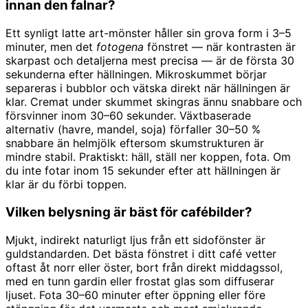
innan den falnar?
Ett synligt latte art-mönster håller sin grova form i 3–5
minuter, men det
fotogena
fönstret — när kontrasten är
skarpast och detaljerna mest precisa — är de första 30
sekunderna efter hällningen. Mikroskummet börjar
separeras i bubblor och vätska direkt när hällningen är
klar. Cremat under skummet skingras ännu snabbare och
försvinner inom 30–60 sekunder. Växtbaserade
alternativ (havre, mandel, soja) förfaller 30–50 %
snabbare än helmjölk eftersom skumstrukturen är
mindre stabil. Praktiskt: häll, ställ ner koppen, fota. Om
du inte fotar inom 15 sekunder efter att hällningen är
klar är du förbi toppen.
Vilken belysning är bäst för cafébilder?
Mjukt, indirekt naturligt ljus från ett sidofönster är
guldstandarden. Det bästa fönstret i ditt café vetter
oftast åt norr eller öster, bort från direkt middagssol,
med en tunn gardin eller frostat glas som diffuserar
ljuset. Fota 30–60 minuter efter öppning eller före