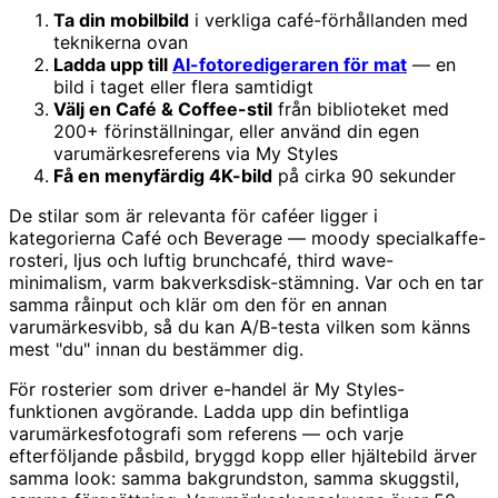
Ta din mobilbild
i verkliga café-förhållanden med
teknikerna ovan
Ladda upp till
AI-fotoredigeraren för mat
— en
bild i taget eller flera samtidigt
Välj en Café & Coffee-stil
från biblioteket med
200+ förinställningar, eller använd din egen
varumärkesreferens via My Styles
Få en menyfärdig 4K-bild
på cirka 90 sekunder
De stilar som är relevanta för caféer ligger i
kategorierna Café och Beverage — moody specialkaffe-
rosteri, ljus och luftig brunchcafé, third wave-
minimalism, varm bakverksdisk-stämning. Var och en tar
samma råinput och klär om den för en annan
varumärkesvibb, så du kan A/B-testa vilken som känns
mest "du" innan du bestämmer dig.
För rosterier som driver e-handel är My Styles-
funktionen avgörande. Ladda upp din befintliga
varumärkesfotografi som referens — och varje
efterföljande påsbild, bryggd kopp eller hjältebild ärver
samma look: samma bakgrundston, samma skuggstil,