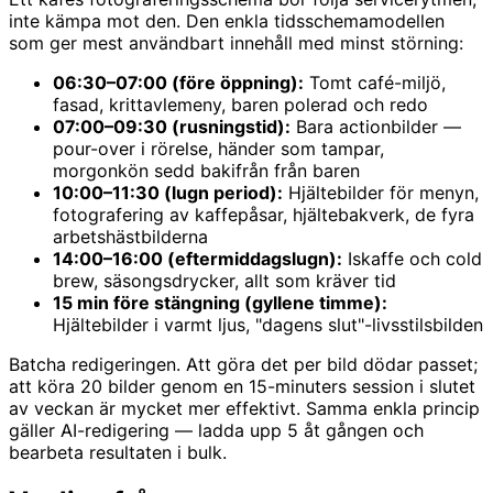
inte kämpa mot den. Den enkla tidsschemamodellen
som ger mest användbart innehåll med minst störning:
06:30–07:00 (före öppning):
Tomt café-miljö,
fasad, krittavlemeny, baren polerad och redo
07:00–09:30 (rusningstid):
Bara actionbilder —
pour-over i rörelse, händer som tampar,
morgonkön sedd bakifrån från baren
10:00–11:30 (lugn period):
Hjältebilder för menyn,
fotografering av kaffepåsar, hjältebakverk, de fyra
arbetshästbilderna
14:00–16:00 (eftermiddagslugn):
Iskaffe och cold
brew, säsongsdrycker, allt som kräver tid
15 min före stängning (gyllene timme):
Hjältebilder i varmt ljus, "dagens slut"-livsstilsbilden
Batcha redigeringen. Att göra det per bild dödar passet;
att köra 20 bilder genom en 15-minuters session i slutet
av veckan är mycket mer effektivt. Samma enkla princip
gäller AI-redigering — ladda upp 5 åt gången och
bearbeta resultaten i bulk.