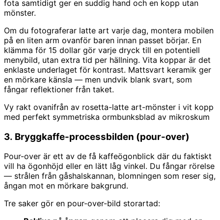
fota samtidigt ger en suddig hand och en kopp utan
mönster.
Om du fotograferar latte art varje dag, montera mobilen
på en liten arm ovanför baren innan passet börjar. En
klämma för 15 dollar gör varje dryck till en potentiell
menybild, utan extra tid per hällning. Vita koppar är det
enklaste underlaget för kontrast. Mattsvart keramik ger
en mörkare känsla — men undvik blank svart, som
fångar reflektioner från taket.
Vy rakt ovanifrån av rosetta-latte art-mönster i vit kopp
med perfekt symmetriska ormbunksblad av mikroskum
3. Bryggkaffe-processbilden (pour-over)
Pour-over är ett av de få kaffeögonblick där du faktiskt
vill ha ögonhöjd eller en lätt låg vinkel. Du fångar rörelse
— strålen från gåshalskannan, blomningen som reser sig,
ångan mot en mörkare bakgrund.
Tre saker gör en pour-over-bild storartad: