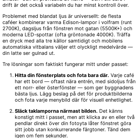
drift är det också variabeln du har minst kontroll över.
Problemet med blandat ljus är universellt: de flesta
caféer kombinerar varma Edison-lampor i volfram (runt
2700K), dagsljus från fönstren mot gatan (5500K+) och
moderna LED-spottar (ofta gröntonade 4000K). Träffa
en dryck med alla tre källor samtidigt och mobilens
automatiska vitbalans väljer ett olyckligt medelvärde —
din latte ser gulnad ut.
Tre lösningar som faktiskt fungerar mitt under passet:
Hitta din fönsterplats och fota bara där.
Varje café
har ett bord — oftast nära entrén, med sidoljus från
ett norr- eller österfönster — som ger byggnadens
bästa ljus. Lägg beslag på det för produktbilderna
och fota varje menybild där för visuell enhetlighet.
Släck taklamporna närmast bilden.
Det känns
konstigt mitt i passet, men att klicka av en eller två
pendlar direkt över din fotoyta låter fönstret göra
sitt jobb utan konkurrerande färgtoner. Tänd dem
igen om fem sekunder.