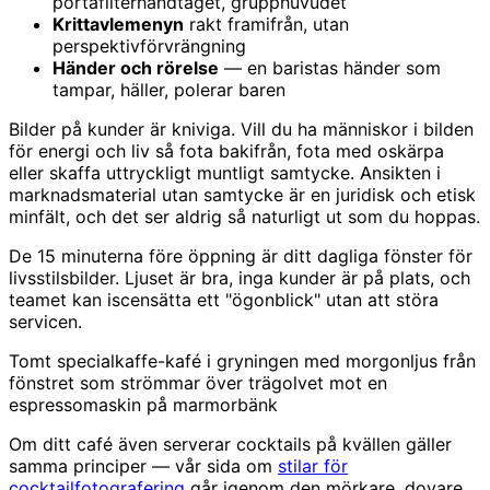
portafilterhandtaget, grupphuvudet
Krittavlemenyn
rakt framifrån, utan
perspektivförvrängning
Händer och rörelse
— en baristas händer som
tampar, häller, polerar baren
Bilder på kunder är kniviga. Vill du ha människor i bilden
för energi och liv så fota bakifrån, fota med oskärpa
eller skaffa uttryckligt muntligt samtycke. Ansikten i
marknadsmaterial utan samtycke är en juridisk och etisk
minfält, och det ser aldrig så naturligt ut som du hoppas.
De 15 minuterna före öppning är ditt dagliga fönster för
livsstilsbilder. Ljuset är bra, inga kunder är på plats, och
teamet kan iscensätta ett "ögonblick" utan att störa
servicen.
Tomt specialkaffe-kafé i gryningen med morgonljus från
fönstret som strömmar över trägolvet mot en
espressomaskin på marmorbänk
Om ditt café även serverar cocktails på kvällen gäller
samma principer — vår sida om
stilar för
cocktailfotografering
går igenom den mörkare, dovare