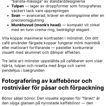
"barista-mässiga" av standarddesignerna
Tulpan
— lager av droppformer som fotograferas
vackert tack vare upprepningen
Svan
— avancerad, kräver en etsningspinne eller en
precisionsgjutning
Munkhuvud (monk's head)
— kompakt vit cirkel
med en tunn crema-ring, bedrägligt elegant
Vita koppar maximerar kontrasten i mönstret. Om ditt
café använder färgade koppar fungerar mörk marinblå
eller mattsvart fortfarande — pasteller konkurrerar
visuellt med skummet och dämpar effekten.
Tre latte art-mönster uppställda på cafébaren som visar
hjärta, tulpan och rosetta med ånga och varmt
pendelljus i bakgrunden
Fotografering av kaffebönor och
rostnivåer för påsar och förpackning
Bönor säljer bönor. Den visuella signalen för "färskt" är
den oljiga glansen på nyrostade kaffebönor — den