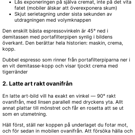
Lås exponeringen på själva cremat, inte på det vita
fatet (mobiler älskar att överexponera skum)
Skjut serietagning under sista sekunden av
utdragningen med volymknappen
Den enskilt bästa espressovinkeln är 45° ned i
demitassen med portafilterpipen synlig i bildens
överkant. Den berättar hela historien: maskin, crema,
kopp.
Dubbel espresso som rinner från portafilterpiparna ner i
en vit demitasse-kopp och visar tjockt crema med
tigerränder
2. Latte art rakt ovanifrån
En latte art-bild vill ha exakt en vinkel — 90° rakt
ovanifrån, med linsen parallell med dryckens yta. Allt
annat plattar till mönstret och får en rosetta att se ut
som en utsmetning.
Häll först, ställ ner koppen på underlaget du fotar mot,
och för sedan in mobilen ovanifrån. Att försöka hälla och