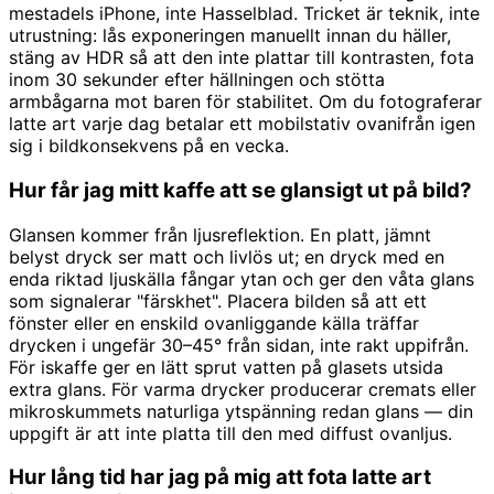
mestadels iPhone, inte Hasselblad. Tricket är teknik, inte
utrustning: lås exponeringen manuellt innan du häller,
stäng av HDR så att den inte plattar till kontrasten, fota
inom 30 sekunder efter hällningen och stötta
armbågarna mot baren för stabilitet. Om du fotograferar
latte art varje dag betalar ett mobilstativ ovanifrån igen
sig i bildkonsekvens på en vecka.
Hur får jag mitt kaffe att se glansigt ut på bild?
Glansen kommer från ljusreflektion. En platt, jämnt
belyst dryck ser matt och livlös ut; en dryck med en
enda riktad ljuskälla fångar ytan och ger den våta glans
som signalerar "färskhet". Placera bilden så att ett
fönster eller en enskild ovanliggande källa träffar
drycken i ungefär 30–45° från sidan, inte rakt uppifrån.
För iskaffe ger en lätt sprut vatten på glasets utsida
extra glans. För varma drycker producerar cremats eller
mikroskummets naturliga ytspänning redan glans — din
uppgift är att inte platta till den med diffust ovanljus.
Hur lång tid har jag på mig att fota latte art