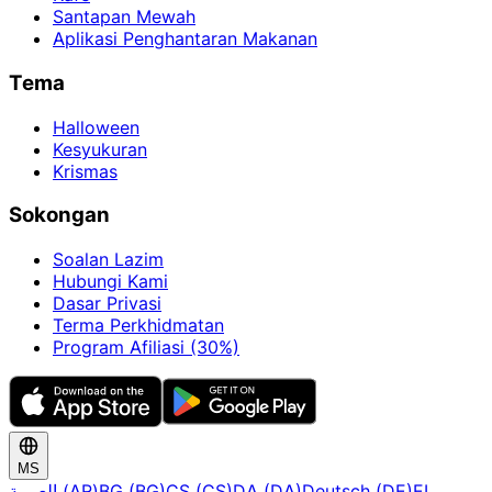
Santapan Mewah
Aplikasi Penghantaran Makanan
Tema
Halloween
Kesyukuran
Krismas
Sokongan
Soalan Lazim
Hubungi Kami
Dasar Privasi
Terma Perkhidmatan
Program Afiliasi (30%)
MS
العربية (AR)
BG (BG)
CS (CS)
DA (DA)
Deutsch (DE)
EL