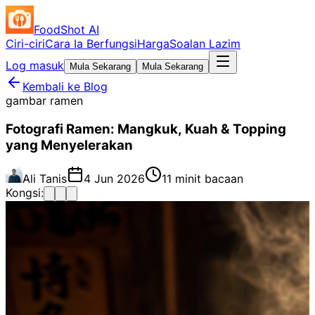
FoodShot AI
Ciri-ciri
Cara Ia Berfungsi
Harga
Soalan Lazim
Log masuk
Mula Sekarang
Mula Sekarang
Kembali ke Blog
gambar ramen
Fotografi Ramen: Mangkuk, Kuah & Topping
yang Menyelerakan
Ali Tanis
4 Jun 2026
11 minit bacaan
Kongsi: