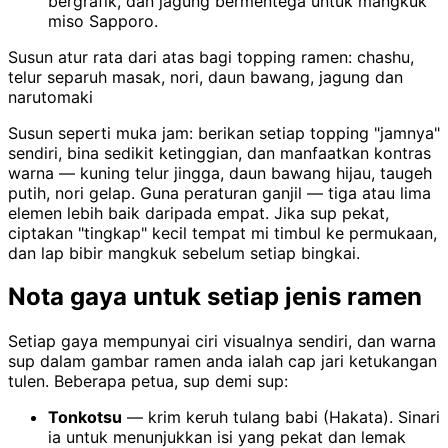
bergrafik, dan jagung bermentega untuk mangkuk
miso Sapporo.
Susun atur rata dari atas bagi topping ramen: chashu,
telur separuh masak, nori, daun bawang, jagung dan
narutomaki
Susun seperti muka jam: berikan setiap topping "jamnya"
sendiri, bina sedikit ketinggian, dan manfaatkan kontras
warna — kuning telur jingga, daun bawang hijau, taugeh
putih, nori gelap. Guna peraturan ganjil — tiga atau lima
elemen lebih baik daripada empat. Jika sup pekat,
ciptakan "tingkap" kecil tempat mi timbul ke permukaan,
dan lap bibir mangkuk sebelum setiap bingkai.
Nota gaya untuk setiap jenis ramen
Setiap gaya mempunyai ciri visualnya sendiri, dan warna
sup dalam gambar ramen anda ialah cap jari ketukangan
tulen. Beberapa petua, sup demi sup:
Tonkotsu
— krim keruh tulang babi (Hakata). Sinari
ia untuk menunjukkan isi yang pekat dan lemak