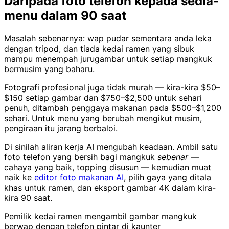
Daripada foto telefon kepada sedia-
menu dalam 90 saat
Masalah sebenarnya: wap pudar sementara anda leka
dengan tripod, dan tiada kedai ramen yang sibuk
mampu menempah jurugambar untuk setiap mangkuk
bermusim yang baharu.
Fotografi profesional juga tidak murah — kira-kira $50–
$150 setiap gambar dan $750–$2,500 untuk sehari
penuh, ditambah penggaya makanan pada $500–$1,200
sehari. Untuk menu yang berubah mengikut musim,
pengiraan itu jarang berbaloi.
Di sinilah aliran kerja AI mengubah keadaan. Ambil satu
foto telefon yang bersih bagi mangkuk
sebenar
—
cahaya yang baik, topping disusun — kemudian muat
naik ke
editor foto makanan AI
, pilih gaya yang ditala
khas untuk ramen, dan eksport gambar 4K dalam kira-
kira 90 saat.
Pemilik kedai ramen mengambil gambar mangkuk
berwap dengan telefon pintar di kaunter