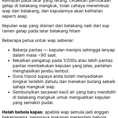
kelihatan pada latar yang terang. Letakkan permukaan
gelap di belakang mangkuk, tolak cahaya menembusi
wap dari belakang, dan kepulannya akan kelihatan
seperti asap.
Kepulan wap yang disinari dari belakang naik dari sup
ramen gelap pada latar belakang hitam
Beberapa petua untuk wap sebenar:
Bekerja pantas — kepulan menipis sehingga lenyap
dalam masa ~90 saat.
Kekalkan pengatup pada 1/200s atau lebih pantas:
pantas membekukan kepulan yang jelas, perlahan
menghasilkan jerebu lembut.
Guna tripod supaya anda boleh menyediakan
bingkai terlebih dahulu dan menekan butang sebaik
sahaja mangkuk siap.
Sembunyikan secawan kecil air yang baru mendidih
di belakang mangkuk untuk menguatkan kepulan
yang semakin pudar.
Helah bebola kapas:
apabila wap semula jadi enggan
bekerjasama, penggaya makanan merendam bebola