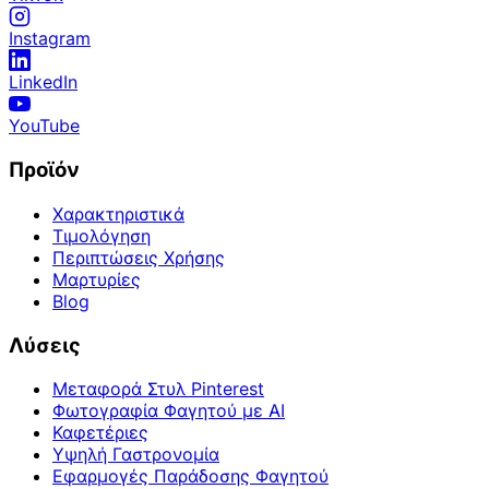
Instagram
LinkedIn
YouTube
Προϊόν
Χαρακτηριστικά
Τιμολόγηση
Περιπτώσεις Χρήσης
Μαρτυρίες
Blog
Λύσεις
Μεταφορά Στυλ Pinterest
Φωτογραφία Φαγητού με AI
Καφετέριες
Υψηλή Γαστρονομία
Εφαρμογές Παράδοσης Φαγητού