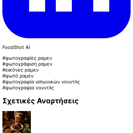
FoodShot AI
#φωτογραφίες ραμεν
#φωτογράφιση ραμεν
#εικόνες ραμεν
#φωτό ραμεν
#φωτογραφία ιαπωνικών νουντλς
#φωτογραφία νουντλς
Σχετικές Αναρτήσεις