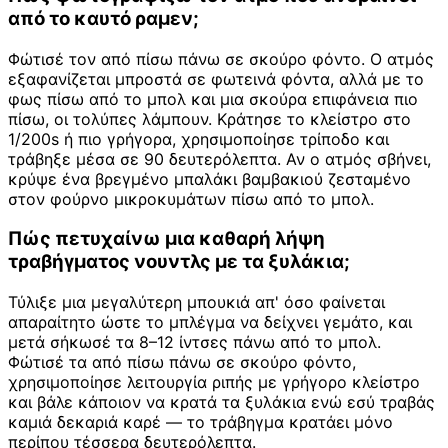
από το καυτό ραμεν;
Φώτισέ τον από πίσω πάνω σε σκούρο φόντο. Ο ατμός
εξαφανίζεται μπροστά σε φωτεινά φόντα, αλλά με το
φως πίσω από το μπολ και μια σκούρα επιφάνεια πιο
πίσω, οι τολύπες λάμπουν. Κράτησε το κλείστρο στο
1/200s ή πιο γρήγορα, χρησιμοποίησε τρίποδο και
τράβηξε μέσα σε 90 δευτερόλεπτα. Αν ο ατμός σβήνει,
κρύψε ένα βρεγμένο μπαλάκι βαμβακιού ζεσταμένο
στον φούρνο μικροκυμάτων πίσω από το μπολ.
Πώς πετυχαίνω μια καθαρή λήψη
τραβήγματος νουντλς με τα ξυλάκια;
Τύλιξε μια μεγαλύτερη μπουκιά απ' όσο φαίνεται
απαραίτητο ώστε το μπλέγμα να δείχνει γεμάτο, και
μετά σήκωσέ τα 8–12 ίντσες πάνω από το μπολ.
Φώτισέ τα από πίσω πάνω σε σκούρο φόντο,
χρησιμοποίησε λειτουργία ριπής με γρήγορο κλείστρο
και βάλε κάποιον να κρατά τα ξυλάκια ενώ εσύ τραβάς
καμιά δεκαριά καρέ — το τράβηγμα κρατάει μόνο
περίπου τέσσερα δευτερόλεπτα.