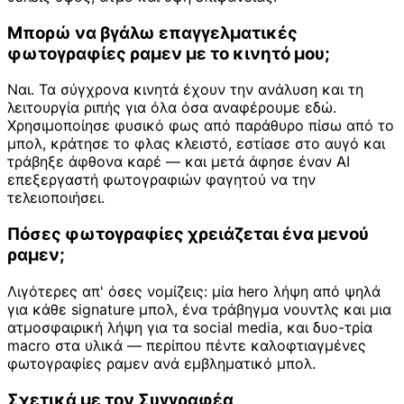
Μπορώ να βγάλω επαγγελματικές
φωτογραφίες ραμεν με το κινητό μου;
Ναι. Τα σύγχρονα κινητά έχουν την ανάλυση και τη
λειτουργία ριπής για όλα όσα αναφέρουμε εδώ.
Χρησιμοποίησε φυσικό φως από παράθυρο πίσω από το
μπολ, κράτησε το φλας κλειστό, εστίασε στο αυγό και
τράβηξε άφθονα καρέ — και μετά άφησε έναν AI
επεξεργαστή φωτογραφιών φαγητού να την
τελειοποιήσει.
Πόσες φωτογραφίες χρειάζεται ένα μενού
ραμεν;
Λιγότερες απ' όσες νομίζεις: μία hero λήψη από ψηλά
για κάθε signature μπολ, ένα τράβηγμα νουντλς και μια
ατμοσφαιρική λήψη για τα social media, και δυο-τρία
macro στα υλικά — περίπου πέντε καλοφτιαγμένες
φωτογραφίες ραμεν ανά εμβληματικό μπολ.
Σχετικά με τον Συγγραφέα