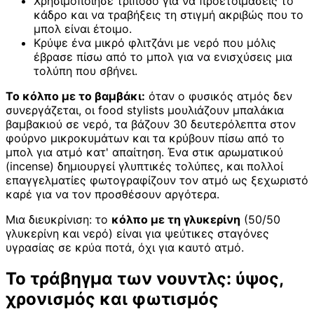
Χρησιμοποίησε τρίποδο για να προετοιμάσεις το
κάδρο και να τραβήξεις τη στιγμή ακριβώς που το
μπολ είναι έτοιμο.
Κρύψε ένα μικρό φλιτζάνι με νερό που μόλις
έβρασε πίσω από το μπολ για να ενισχύσεις μια
τολύπη που σβήνει.
Το κόλπο με το βαμβάκι:
όταν ο φυσικός ατμός δεν
συνεργάζεται, οι food stylists μουλιάζουν μπαλάκια
βαμβακιού σε νερό, τα βάζουν 30 δευτερόλεπτα στον
φούρνο μικροκυμάτων και τα κρύβουν πίσω από το
μπολ για ατμό κατ' απαίτηση. Ένα στικ αρωματικού
(incense) δημιουργεί γλυπτικές τολύπες, και πολλοί
επαγγελματίες φωτογραφίζουν τον ατμό ως ξεχωριστό
καρέ για να τον προσθέσουν αργότερα.
Μια διευκρίνιση: το
κόλπο με τη γλυκερίνη
(50/50
γλυκερίνη και νερό) είναι για ψεύτικες σταγόνες
υγρασίας σε κρύα ποτά, όχι για καυτό ατμό.
Το τράβηγμα των νουντλς: ύψος,
χρονισμός και φωτισμός