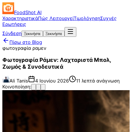
FoodShot AI
Χαρακτηριστικά
Πώς Λειτουργεί
Τιμολόγηση
Συχνές
Ερωτήσεις
Σύνδεση
Ξεκινήστε
Ξεκινήστε
Πίσω στο Blog
φωτογραφία ραμεν
Φωτογραφία Ράμεν: Λαχταριστά Μπολ,
Ζωμός & Συνοδευτικά
Ali Tanis
4 Ιουνίου 2026
11 λεπτά ανάγνωση
Κοινοποίηση: