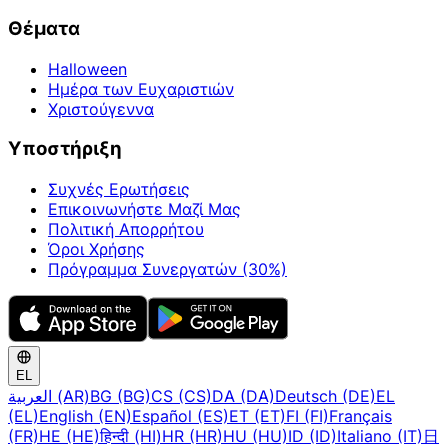
Θέματα
Halloween
Ημέρα των Ευχαριστιών
Χριστούγεννα
Υποστήριξη
Συχνές Ερωτήσεις
Επικοινωνήστε Μαζί Μας
Πολιτική Απορρήτου
Όροι Χρήσης
Πρόγραμμα Συνεργατών (30%)
EL
العربية (AR)
BG (BG)
CS (CS)
DA (DA)
Deutsch (DE)
EL
(EL)
English (EN)
Español (ES)
ET (ET)
FI (FI)
Français
(FR)
HE (HE)
हिन्दी (HI)
HR (HR)
HU (HU)
ID (ID)
Italiano (IT)
日