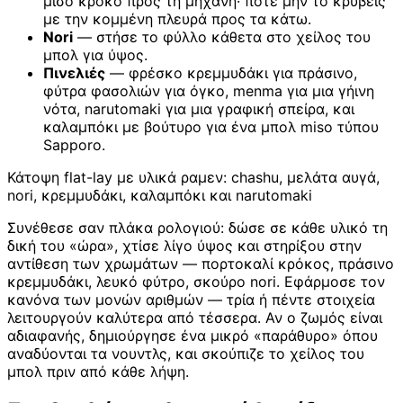
μισό κρόκο προς τη μηχανή· ποτέ μην το κρύβεις
με την κομμένη πλευρά προς τα κάτω.
Nori
— στήσε το φύλλο κάθετα στο χείλος του
μπολ για ύψος.
Πινελιές
— φρέσκο κρεμμυδάκι για πράσινο,
φύτρα φασολιών για όγκο, menma για μια γήινη
νότα, narutomaki για μια γραφική σπείρα, και
καλαμπόκι με βούτυρο για ένα μπολ miso τύπου
Sapporo.
Κάτοψη flat-lay με υλικά ραμεν: chashu, μελάτα αυγά,
nori, κρεμμυδάκι, καλαμπόκι και narutomaki
Συνέθεσε σαν πλάκα ρολογιού: δώσε σε κάθε υλικό τη
δική του «ώρα», χτίσε λίγο ύψος και στηρίξου στην
αντίθεση των χρωμάτων — πορτοκαλί κρόκος, πράσινο
κρεμμυδάκι, λευκό φύτρο, σκούρο nori. Εφάρμοσε τον
κανόνα των μονών αριθμών — τρία ή πέντε στοιχεία
λειτουργούν καλύτερα από τέσσερα. Αν ο ζωμός είναι
αδιαφανής, δημιούργησε ένα μικρό «παράθυρο» όπου
αναδύονται τα νουντλς, και σκούπιζε το χείλος του
μπολ πριν από κάθε λήψη.