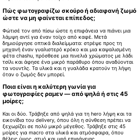
Πώς φωτογραφίζω σκούρο ή αδιαφανή ζωμό
ώστε να μη φαίνεται επίπεδος;
Φώτισέ τον από πίσω ώστε η επιφάνεια να πιάνει μια
λάμψη αντί για έναν τοίχο από καφέ. Μετά
δημιούργησε οπτικά διαλείμματα: στρέψε προς τη
μηχανή έναν γυαλιστερό κρόκο και μια καψαλισμένη
φέτα chashu, πρόσθεσε μια πινελιά χρώματος με λάδι
τσίλι και άφησε ένα μικρό παράθυρο όπου αναδύονται
τα νουντλς. Τα υλικά και η γυαλάδα κρατούν τη λήψη
όταν ο ζωμός δεν μπορεί.
Ποια είναι η καλύτερη γωνία για
φωτογραφίες ραμεν — από ψηλά ή στις 45
μοίρες;
Και οι δύο. Τράβηξε από ψηλά για τη hero λήψη και τα
εικονίδια του delivery, όπου όλη η σύνθεση πρέπει να
ξεχωρίζει σε πολύ μικρό μέγεθος. Τράβηξε στις 45
μοίρες για macro στα υλικά και ατμόσφαιρα, όπου
θέλεις ύψος, ατμό και υφή επιφάνειας.