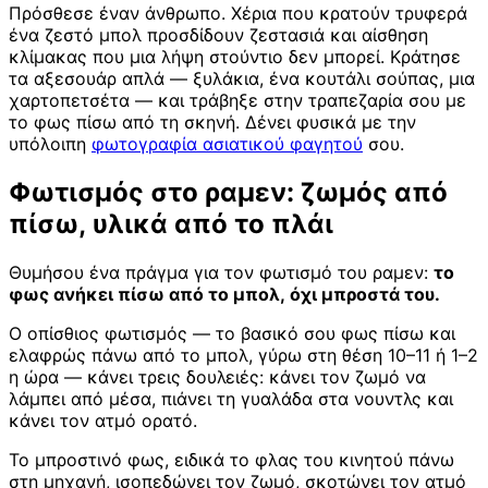
Πρόσθεσε έναν άνθρωπο. Χέρια που κρατούν τρυφερά
ένα ζεστό μπολ προσδίδουν ζεστασιά και αίσθηση
κλίμακας που μια λήψη στούντιο δεν μπορεί. Κράτησε
τα αξεσουάρ απλά — ξυλάκια, ένα κουτάλι σούπας, μια
χαρτοπετσέτα — και τράβηξε στην τραπεζαρία σου με
το φως πίσω από τη σκηνή. Δένει φυσικά με την
υπόλοιπη
φωτογραφία ασιατικού φαγητού
σου.
Φωτισμός στο ραμεν: ζωμός από
πίσω, υλικά από το πλάι
Θυμήσου ένα πράγμα για τον φωτισμό του ραμεν:
το
φως ανήκει πίσω από το μπολ, όχι μπροστά του.
Ο οπίσθιος φωτισμός — το βασικό σου φως πίσω και
ελαφρώς πάνω από το μπολ, γύρω στη θέση 10–11 ή 1–2
η ώρα — κάνει τρεις δουλειές: κάνει τον ζωμό να
λάμπει από μέσα, πιάνει τη γυαλάδα στα νουντλς και
κάνει τον ατμό ορατό.
Το μπροστινό φως, ειδικά το φλας του κινητού πάνω
στη μηχανή, ισοπεδώνει τον ζωμό, σκοτώνει τον ατμό