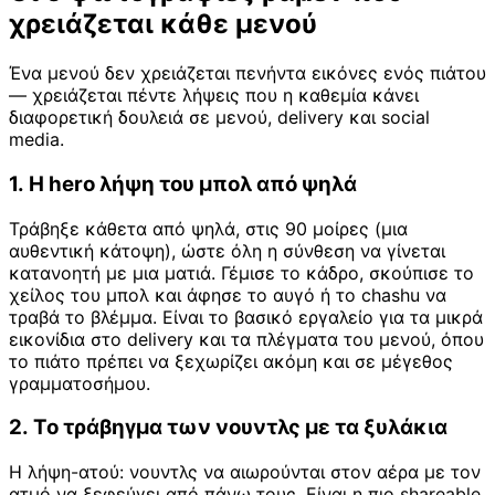
χρειάζεται κάθε μενού
Ένα μενού δεν χρειάζεται πενήντα εικόνες ενός πιάτου
— χρειάζεται πέντε λήψεις που η καθεμία κάνει
διαφορετική δουλειά σε μενού, delivery και social
media.
1. Η hero λήψη του μπολ από ψηλά
Τράβηξε κάθετα από ψηλά, στις 90 μοίρες (μια
αυθεντική κάτοψη), ώστε όλη η σύνθεση να γίνεται
κατανοητή με μια ματιά. Γέμισε το κάδρο, σκούπισε το
χείλος του μπολ και άφησε το αυγό ή το chashu να
τραβά το βλέμμα. Είναι το βασικό εργαλείο για τα μικρά
εικονίδια στο delivery και τα πλέγματα του μενού, όπου
το πιάτο πρέπει να ξεχωρίζει ακόμη και σε μέγεθος
γραμματοσήμου.
2. Το τράβηγμα των νουντλς με τα ξυλάκια
Η λήψη-ατού: νουντλς να αιωρούνται στον αέρα με τον
ατμό να ξεφεύγει από πάνω τους. Είναι η πιο shareable