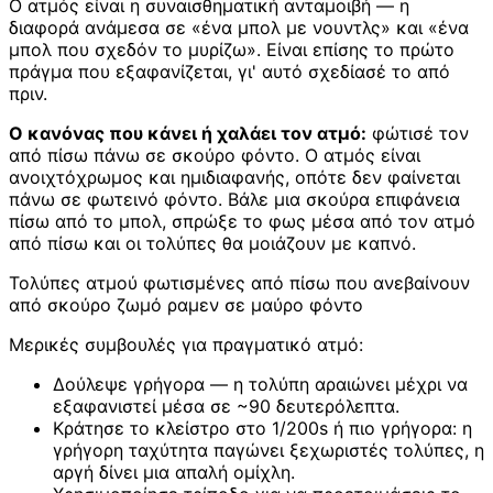
Ο ατμός είναι η συναισθηματική ανταμοιβή — η
διαφορά ανάμεσα σε «ένα μπολ με νουντλς» και «ένα
μπολ που σχεδόν το μυρίζω». Είναι επίσης το πρώτο
πράγμα που εξαφανίζεται, γι' αυτό σχεδίασέ το από
πριν.
Ο κανόνας που κάνει ή χαλάει τον ατμό:
φώτισέ τον
από πίσω πάνω σε σκούρο φόντο. Ο ατμός είναι
ανοιχτόχρωμος και ημιδιαφανής, οπότε δεν φαίνεται
πάνω σε φωτεινό φόντο. Βάλε μια σκούρα επιφάνεια
πίσω από το μπολ, σπρώξε το φως μέσα από τον ατμό
από πίσω και οι τολύπες θα μοιάζουν με καπνό.
Τολύπες ατμού φωτισμένες από πίσω που ανεβαίνουν
από σκούρο ζωμό ραμεν σε μαύρο φόντο
Μερικές συμβουλές για πραγματικό ατμό:
Δούλεψε γρήγορα — η τολύπη αραιώνει μέχρι να
εξαφανιστεί μέσα σε ~90 δευτερόλεπτα.
Κράτησε το κλείστρο στο 1/200s ή πιο γρήγορα: η
γρήγορη ταχύτητα παγώνει ξεχωριστές τολύπες, η
αργή δίνει μια απαλή ομίχλη.