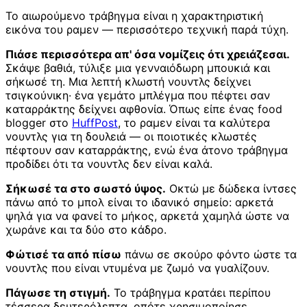
Το αιωρούμενο τράβηγμα είναι η χαρακτηριστική
εικόνα του ραμεν — περισσότερο τεχνική παρά τύχη.
Πιάσε περισσότερα απ' όσα νομίζεις ότι χρειάζεσαι.
Σκάψε βαθιά, τύλιξε μια γενναιόδωρη μπουκιά και
σήκωσέ τη. Μια λεπτή κλωστή νουντλς δείχνει
τσιγκούνικη· ένα γεμάτο μπλέγμα που πέφτει σαν
καταρράκτης δείχνει αφθονία. Όπως είπε ένας food
blogger στο
HuffPost
, το ραμεν είναι τα καλύτερα
νουντλς για τη δουλειά — οι ποιοτικές κλωστές
πέφτουν σαν καταρράκτης, ενώ ένα άτονο τράβηγμα
προδίδει ότι τα νουντλς δεν είναι καλά.
Σήκωσέ τα στο σωστό ύψος.
Οκτώ με δώδεκα ίντσες
πάνω από το μπολ είναι το ιδανικό σημείο: αρκετά
ψηλά για να φανεί το μήκος, αρκετά χαμηλά ώστε να
χωράνε και τα δύο στο κάδρο.
Φώτισέ τα από πίσω
πάνω σε σκούρο φόντο ώστε τα
νουντλς που είναι ντυμένα με ζωμό να γυαλίζουν.
Πάγωσε τη στιγμή.
Το τράβηγμα κρατάει περίπου
τέσσερα δευτερόλεπτα, οπότε χρησιμοποίησε