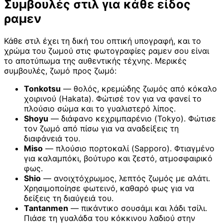
Συμβουλές στιλ για κάθε είδος
ραμεν
Κάθε στιλ έχει τη δική του οπτική υπογραφή, και το
χρώμα του ζωμού στις φωτογραφίες ραμεν σου είναι
το αποτύπωμα της αυθεντικής τέχνης. Μερικές
συμβουλές, ζωμό προς ζωμό:
Tonkotsu
— θολός, κρεμώδης ζωμός από κόκαλο
χοιρινού (Hakata). Φώτισέ τον για να φανεί το
πλούσιο σώμα και το γυαλιστερό λίπος.
Shoyu
— διάφανο κεχριμπαρένιο (Tokyo). Φώτισε
τον ζωμό από πίσω για να αναδείξεις τη
διαφάνειά του.
Miso
— πλούσιο πορτοκαλί (Sapporo). Φτιαγμένο
για καλαμπόκι, βούτυρο και ζεστό, ατμοσφαιρικό
φως.
Shio
— ανοιχτόχρωμος, λεπτός ζωμός με αλάτι.
Χρησιμοποίησε φωτεινό, καθαρό φως για να
δείξεις τη διαύγειά του.
Tantanmen
— πικάντικο σουσάμι και λάδι τσίλι.
Πιάσε τη γυαλάδα του κόκκινου λαδιού στην