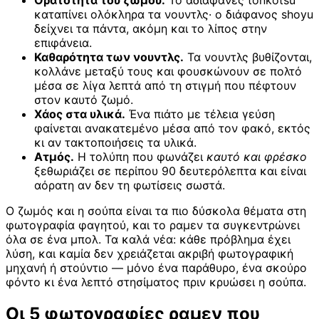
Ορατότητα του ζωμού.
Το αδιαφανές tonkotsu
καταπίνει ολόκληρα τα νουντλς· ο διάφανος shoyu
δείχνει τα πάντα, ακόμη και το λίπος στην
επιφάνεια.
Καθαρότητα των νουντλς.
Τα νουντλς βυθίζονται,
κολλάνε μεταξύ τους και φουσκώνουν σε πολτό
μέσα σε λίγα λεπτά από τη στιγμή που πέφτουν
στον καυτό ζωμό.
Χάος στα υλικά.
Ένα πιάτο με τέλεια γεύση
φαίνεται ανακατεμένο μέσα από τον φακό, εκτός
κι αν τακτοποιήσεις τα υλικά.
Ατμός.
Η τολύπη που φωνάζει
καυτό και φρέσκο
ξεθωριάζει σε περίπου 90 δευτερόλεπτα και είναι
αόρατη αν δεν τη φωτίσεις σωστά.
Ο ζωμός και η σούπα είναι τα πιο δύσκολα θέματα στη
φωτογραφία φαγητού, και το ραμεν τα συγκεντρώνει
όλα σε ένα μπολ. Τα καλά νέα: κάθε πρόβλημα έχει
λύση, και καμία δεν χρειάζεται ακριβή φωτογραφική
μηχανή ή στούντιο — μόνο ένα παράθυρο, ένα σκούρο
φόντο κι ένα λεπτό στησίματος πριν κρυώσει η σούπα.
Οι 5 φωτογραφίες ραμεν που