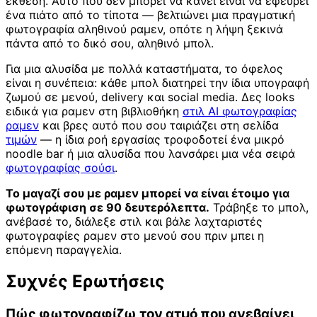
έκθεση. Αυτό που δεν μπορεί να κάνει είναι να εφεύρει
ένα πιάτο από το τίποτα — βελτιώνει μια πραγματική
φωτογραφία αληθινού ραμεν, οπότε η λήψη ξεκινά
πάντα από το δικό σου, αληθινό μπολ.
Για μια αλυσίδα με πολλά καταστήματα, το όφελος
είναι η συνέπεια: κάθε μπολ διατηρεί την ίδια υπογραφή
ζωμού σε μενού, delivery και social media. Δες looks
ειδικά για ραμεν στη βιβλιοθήκη
στιλ AI φωτογραφίας
ραμεν
και βρες αυτό που σου ταιριάζει στη σελίδα
τιμών
— η ίδια ροή εργασίας τροφοδοτεί ένα μικρό
noodle bar ή μια αλυσίδα που λανσάρει μια νέα σειρά
φωτογραφίας σούσι
.
Το μαγαζί σου με ραμεν μπορεί να είναι έτοιμο για
φωτογράφιση σε 90 δευτερόλεπτα.
Τράβηξε το μπολ,
ανέβασέ το, διάλεξε στιλ και βάλε λαχταριστές
φωτογραφίες ραμεν στο μενού σου πριν μπει η
επόμενη παραγγελία.
Συχνές Ερωτήσεις
Πώς φωτογραφίζω τον ατμό που ανεβαίνει