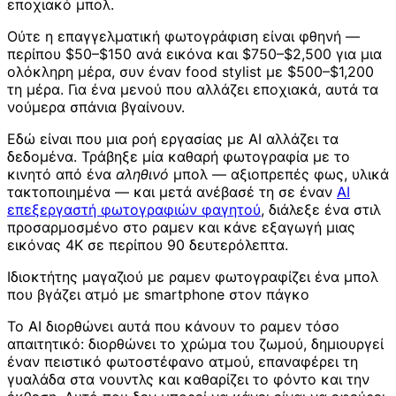
εποχιακό μπολ.
Ούτε η επαγγελματική φωτογράφιση είναι φθηνή —
περίπου $50–$150 ανά εικόνα και $750–$2,500 για μια
ολόκληρη μέρα, συν έναν food stylist με $500–$1,200
τη μέρα. Για ένα μενού που αλλάζει εποχιακά, αυτά τα
νούμερα σπάνια βγαίνουν.
Εδώ είναι που μια ροή εργασίας με AI αλλάζει τα
δεδομένα. Τράβηξε μία καθαρή φωτογραφία με το
κινητό από ένα
αληθινό
μπολ — αξιοπρεπές φως, υλικά
τακτοποιημένα — και μετά ανέβασέ τη σε έναν
AI
επεξεργαστή φωτογραφιών φαγητού
, διάλεξε ένα στιλ
προσαρμοσμένο στο ραμεν και κάνε εξαγωγή μιας
εικόνας 4K σε περίπου 90 δευτερόλεπτα.
Ιδιοκτήτης μαγαζιού με ραμεν φωτογραφίζει ένα μπολ
που βγάζει ατμό με smartphone στον πάγκο
Το AI διορθώνει αυτά που κάνουν το ραμεν τόσο
απαιτητικό: διορθώνει το χρώμα του ζωμού, δημιουργεί
έναν πειστικό φωτοστέφανο ατμού, επαναφέρει τη
γυαλάδα στα νουντλς και καθαρίζει το φόντο και την