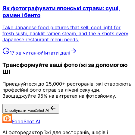
Як фотографувати японські страви: суші,
рамен і бенто
Take Japanese food pictures that sell: cool light for
fresh sushi, backlit ramen steam, and the 5 shots every
Japanese restaurant menu needs.
17 хв читання
Читати далі
Трансформуйте ваші фото їжі за допомогою
ШІ
Приєднуйтеся до 25,000+ ресторанів, які створюють
професійні фото страв за лічені секунди.
Заощаджуйте 95% на витратах на фотозйомку.
Спробувати FoodShot AI
FoodShot AI
AI фоторедактор їжі для ресторанів, шефів і