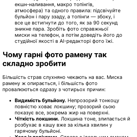
екшн-наливання, макро топінгів,
атмосфера) та одного правила: підсвічуйте
бульйон і пару ззаду, а топінги — збоку, і
все це встигнути до того, як за 90 секунд
зникне пара. Зробіть фото справжньої
миски на телефон, а потім доведіть його до
студійної якості в AI-редакторі фото їжі.
Чому гарні фото рамену так
складно зробити
Більшість страв слухняно чекають на вас. Миска
рамену ж опирається, і більшість фото
провалюються одразу з чотирьох причин:
Видимість бульйону.
Непрозорий тонкоцу
повністю ховає локшину; прозорий сьою
показує все, зокрема жир на поверхні.
Чіткість локшини.
Локшина тоне, злипається й
розбухає в кашу вже за кілька хвилин у
гарячому бульйоні.