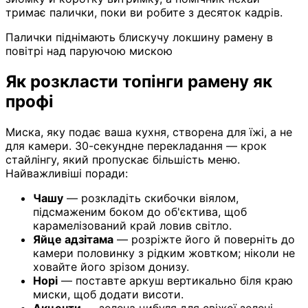
тримає палички, поки ви робите з десяток кадрів.
Палички піднімають блискучу локшину рамену в
повітрі над паруючою мискою
Як розкласти топінги рамену як
профі
Миска, яку подає ваша кухня, створена для їжі, а не
для камери. 30-секундне перекладання — крок
стайлінгу, який пропускає більшість меню.
Найважливіші поради:
Чашу
— розкладіть скибочки віялом,
підсмаженим боком до об'єктива, щоб
карамелізований край ловив світло.
Яйце адзітама
— розріжте його й поверніть до
камери половинку з рідким жовтком; ніколи не
ховайте його зрізом донизу.
Норі
— поставте аркуш вертикально біля краю
миски, щоб додати висоти.
Акценти
— зелена цибуля для свіжої зелені,