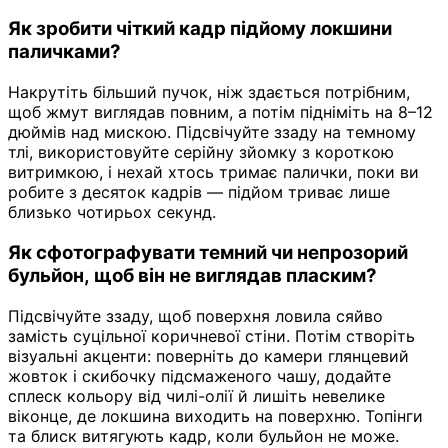
Як зробити чіткий кадр підйому локшини
паличками?
Накрутіть більший пучок, ніж здається потрібним,
щоб жмут виглядав повним, а потім підніміть на 8–12
дюймів над мискою. Підсвічуйте ззаду на темному
тлі, використовуйте серійну зйомку з короткою
витримкою, і нехай хтось тримає палички, поки ви
робите з десяток кадрів — підйом триває лише
близько чотирьох секунд.
Як сфотографувати темний чи непрозорий
бульйон, щоб він не виглядав пласким?
Підсвічуйте ззаду, щоб поверхня ловила сяйво
замість суцільної коричневої стіни. Потім створіть
візуальні акценти: поверніть до камери глянцевий
жовток і скибочку підсмаженого чашу, додайте
сплеск кольору від чилі-олії й лишіть невелике
віконце, де локшина виходить на поверхню. Топінги
та блиск витягують кадр, коли бульйон не може.