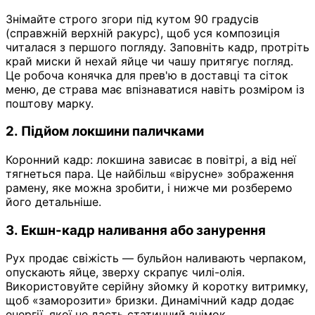
Знімайте строго згори під кутом 90 градусів
(справжній верхній ракурс), щоб уся композиція
читалася з першого погляду. Заповніть кадр, протріть
край миски й нехай яйце чи чашу притягує погляд.
Це робоча конячка для прев'ю в доставці та сіток
меню, де страва має впізнаватися навіть розміром із
поштову марку.
2. Підйом локшини паличками
Коронний кадр: локшина зависає в повітрі, а від неї
тягнеться пара. Це найбільш «вірусне» зображення
рамену, яке можна зробити, і нижче ми розберемо
його детальніше.
3. Екшн-кадр наливання або занурення
Рух продає свіжість — бульйон наливають черпаком,
опускають яйце, зверху скрапує чилі-олія.
Використовуйте серійну зйомку й коротку витримку,
щоб «заморозити» бризки. Динамічний кадр додає
енергії, якої не дасть статичний знімок.