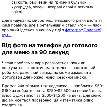
свіжість: овочевий чи грибний бульйон,
кукурудза, зелень, яскраві овочі в легкому
світлі.
Для вишуканих мисок мішленівського рівня діють ті
самі правила, але з ретельнішим стайлінгом — лиск,
про який ідеться в нашому гіді з
фотографії високої
кухні
.
Від фото на телефон до готового
для меню за 90 секунд
Чесна проблема: пара розвіюється, поки ви
вовтузитеся зі штативом, а жоден завантажений
роботою раменний заклад не може замовляти
фотографа для кожної нової сезонної миски.
Професійна зйомка теж недешева — приблизно $50–
$150 за зображення та $750–$2,500 за повний день,
плюс фуд-стиліст за $500–$1,200 на день. Для меню,
що змінюється посезонно, ця математика рідко
сходиться.