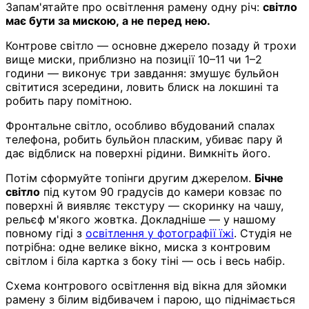
Запам'ятайте про освітлення рамену одну річ:
світло
має бути за мискою, а не перед нею.
Контрове світло — основне джерело позаду й трохи
вище миски, приблизно на позиції 10–11 чи 1–2
години — виконує три завдання: змушує бульйон
світитися зсередини, ловить блиск на локшині та
робить пару помітною.
Фронтальне світло, особливо вбудований спалах
телефона, робить бульйон пласким, убиває пару й
дає відблиск на поверхні рідини. Вимкніть його.
Потім сформуйте топінги другим джерелом.
Бічне
світло
під кутом 90 градусів до камери ковзає по
поверхні й виявляє текстуру — скоринку на чашу,
рельєф м'якого жовтка. Докладніше — у нашому
повному гіді з
освітлення у фотографії їжі
. Студія не
потрібна: одне велике вікно, миска з контровим
світлом і біла картка з боку тіні — ось і весь набір.
Схема контрового освітлення від вікна для зйомки
рамену з білим відбивачем і парою, що піднімається