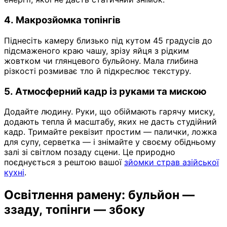
4. Макрозйомка топінгів
Піднесіть камеру близько під кутом 45 градусів до
підсмаженого краю чашу, зрізу яйця з рідким
жовтком чи глянцевого бульйону. Мала глибина
різкості розмиває тло й підкреслює текстуру.
5. Атмосферний кадр із руками та мискою
Додайте людину. Руки, що обіймають гарячу миску,
додають тепла й масштабу, яких не дасть студійний
кадр. Тримайте реквізит простим — палички, ложка
для супу, серветка — і знімайте у своєму обідньому
залі зі світлом позаду сцени. Це природно
поєднується з рештою вашої
зйомки страв азійської
кухні
.
Освітлення рамену: бульйон —
ззаду, топінги — збоку