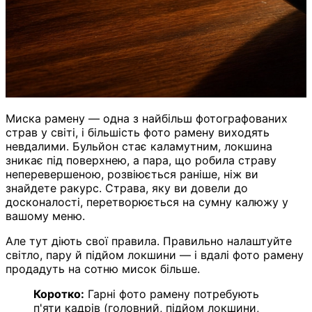
Миска рамену — одна з найбільш фотографованих
страв у світі, і більшість фото рамену виходять
невдалими. Бульйон стає каламутним, локшина
зникає під поверхнею, а пара, що робила страву
неперевершеною, розвіюється раніше, ніж ви
знайдете ракурс. Страва, яку ви довели до
досконалості, перетворюється на сумну калюжу у
вашому меню.
Але тут діють свої правила. Правильно налаштуйте
світло, пару й підйом локшини — і вдалі фото рамену
продадуть на сотню мисок більше.
Коротко:
Гарні фото рамену потребують
п'яти кадрів (головний, підйом локшини,