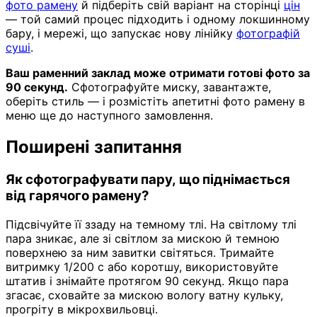
фото рамену
й підберіть свій варіант на сторінці
цін
— той самий процес підходить і одному локшинному
бару, і мережі, що запускає нову лінійку
фотографій
суші
.
Ваш раменний заклад може отримати готові фото за
90 секунд.
Сфотографуйте миску, завантажте,
оберіть стиль — і розмістіть апетитні фото рамену в
меню ще до наступного замовлення.
Поширені запитання
Як сфотографувати пару, що піднімається
від гарячого рамену?
Підсвічуйте її ззаду на темному тлі. На світлому тлі
пара зникає, але зі світлом за мискою й темною
поверхнею за ним завитки світяться. Тримайте
витримку 1/200 с або коротшу, використовуйте
штатив і знімайте протягом 90 секунд. Якщо пара
згасає, сховайте за мискою вологу ватну кульку,
прогріту в мікрохвильовці.