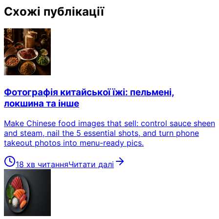
Схожі публікації
Фотографія китайської їжі: пельмені,
локшина та інше
Make Chinese food images that sell: control sauce sheen
and steam, nail the 5 essential shots, and turn phone
takeout photos into menu-ready pics.
18 хв читання
Читати далі