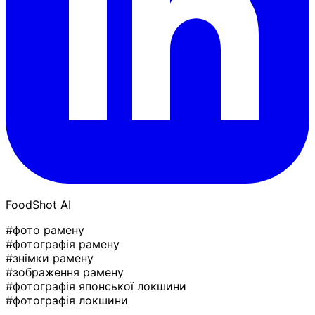
FoodShot AI
#фото рамену
#фотографія рамену
#знімки рамену
#зображення рамену
#фотографія японської локшини
#фотографія локшини