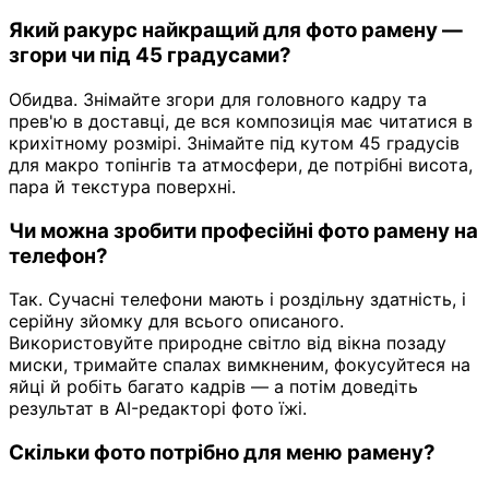
Який ракурс найкращий для фото рамену —
згори чи під 45 градусами?
Обидва. Знімайте згори для головного кадру та
прев'ю в доставці, де вся композиція має читатися в
крихітному розмірі. Знімайте під кутом 45 градусів
для макро топінгів та атмосфери, де потрібні висота,
пара й текстура поверхні.
Чи можна зробити професійні фото рамену на
телефон?
Так. Сучасні телефони мають і роздільну здатність, і
серійну зйомку для всього описаного.
Використовуйте природне світло від вікна позаду
миски, тримайте спалах вимкненим, фокусуйтеся на
яйці й робіть багато кадрів — а потім доведіть
результат в AI-редакторі фото їжі.
Скільки фото потрібно для меню рамену?