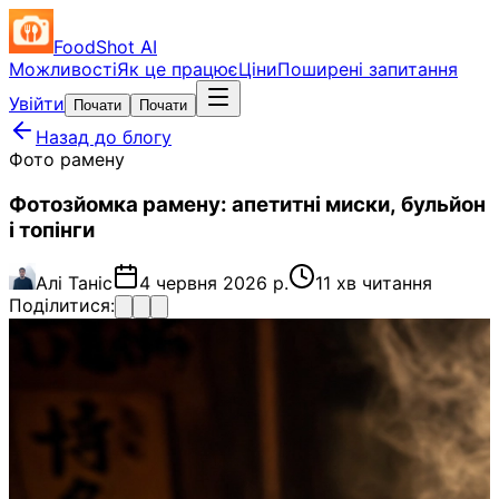
FoodShot AI
Можливості
Як це працює
Ціни
Поширені запитання
Увійти
Почати
Почати
Назад до блогу
Фото рамену
Фотозйомка рамену: апетитні миски, бульйон
і топінги
Алі Таніс
4 червня 2026 р.
11 хв читання
Поділитися: