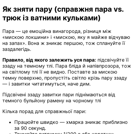
Як зняти пару (справжня пара vs.
трюк із ватними кульками)
Пара — це емоційна винагорода, різниця між
«мискою локшини» і «мискою, яку я майже відчуваю
на запах». Вона ж зникає першою, тож сплануйте її
заздалегідь.
Правило, від якого залежить уся пара:
підсвічуйте її
ззаду на темному тлі. Пара бліда й напівпрозора, тож
на світлому тлі її не видно. Поставте за мискою
темну поверхню, пропустіть світло крізь пару ззаду
— і завитки читатимуться, наче дим.
Підсвічені ззаду завитки пари піднімаються від
темного бульйону рамену на чорному тлі
Кілька порад для справжньої пари:
Працюйте швидко — хмарка зникає приблизно
за 90 секунд.
Тримайте витримку 1/200 с або коротшу: