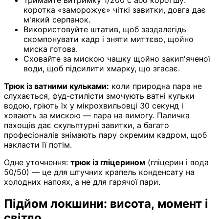
коротка «заморожує» чіткі завитки, довга дає
м'який серпанок.
Використовуйте штатив, щоб заздалегідь
скомпонувати кадр і зняти миттєво, щойно
миска готова.
Сховайте за мискою чашку щойно закип'яченої
води, щоб підсилити хмарку, що згасає.
Трюк із ватними кульками:
коли природна пара не
слухається, фуд-стилісти змочують ватні кульки
водою, гріють їх у мікрохвильовці 30 секунд і
ховають за мискою — пара на вимогу. Паличка
пахощів дає скульптурні завитки, а багато
професіоналів знімають пару окремим кадром, щоб
накласти її потім.
Одне уточнення:
трюк із гліцерином
(гліцерин і вода
50/50) — це для штучних крапель конденсату на
холодних напоях, а не для гарячої пари.
Підйом локшини: висота, момент і
світло