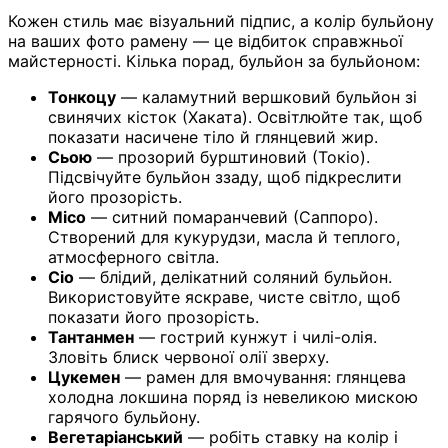
Кожен стиль має візуальний підпис, а колір бульйону
на ваших фото рамену — це відбиток справжньої
майстерності. Кілька порад, бульйон за бульйоном:
Тонкоцу
— каламутний вершковий бульйон зі
свинячих кісток (Хаката). Освітлюйте так, щоб
показати насичене тіло й глянцевий жир.
Сьою
— прозорий бурштиновий (Токіо).
Підсвічуйте бульйон ззаду, щоб підкреслити
його прозорість.
Місо
— ситний помаранчевий (Саппоро).
Створений для кукурудзи, масла й теплого,
атмосферного світла.
Сіо
— блідий, делікатний соляний бульйон.
Використовуйте яскраве, чисте світло, щоб
показати його прозорість.
Тантанмен
— гострий кунжут і чилі-олія.
Зловіть блиск червоної олії зверху.
Цукемен
— рамен для вмочування: глянцева
холодна локшина поряд із невеликою мискою
гарячого бульйону.
Вегетаріанський
— робіть ставку на колір і