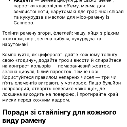
паростки квасолі для об'єму, менма для
землистої ноти, нарутомакі для графічної спіралі
та кукурудза з маслом для місо-рамену із
Саппоро.
Топінги рамену згори, флетлей: чашу, яйця з рідким
жовтком, норі, зелена цибуля, кукурудза та
нарутомакі
Компонуйте, як циферблат: дайте кожному топінгу
свою «годину», додайте трохи висоти й спирайтеся
на контраст кольорів — помаранчевий жовток,
зелена цибуля, білий паросток, темне норі.
Користуйтеся правилом непарних чисел — три чи
п'ять елементів виграють у чотирьох. Якщо бульйон
непрозорий, створіть невелике «віконце», де
локшина виходить на поверхню, і протирайте край
миски перед кожним кадром.
Поради зі стайлінгу для кожного
виду рамену