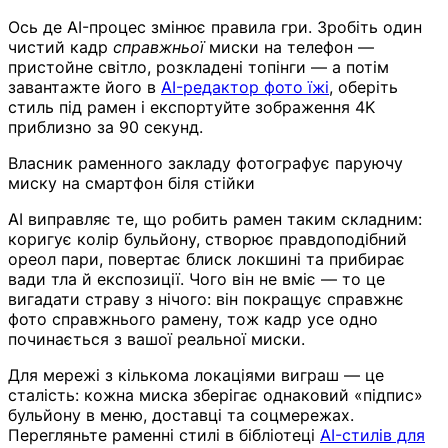
Ось де AI-процес змінює правила гри. Зробіть один
чистий кадр
справжньої
миски на телефон —
пристойне світло, розкладені топінги — а потім
завантажте його в
AI-редактор фото їжі
, оберіть
стиль під рамен і експортуйте зображення 4K
приблизно за 90 секунд.
Власник раменного закладу фотографує паруючу
миску на смартфон біля стійки
AI виправляє те, що робить рамен таким складним:
коригує колір бульйону, створює правдоподібний
ореол пари, повертає блиск локшині та прибирає
вади тла й експозиції. Чого він не вміє — то це
вигадати страву з нічого: він покращує справжнє
фото справжнього рамену, тож кадр усе одно
починається з вашої реальної миски.
Для мережі з кількома локаціями виграш — це
сталість: кожна миска зберігає однаковий «підпис»
бульйону в меню, доставці та соцмережах.
Перегляньте раменні стилі в бібліотеці
AI-стилів для