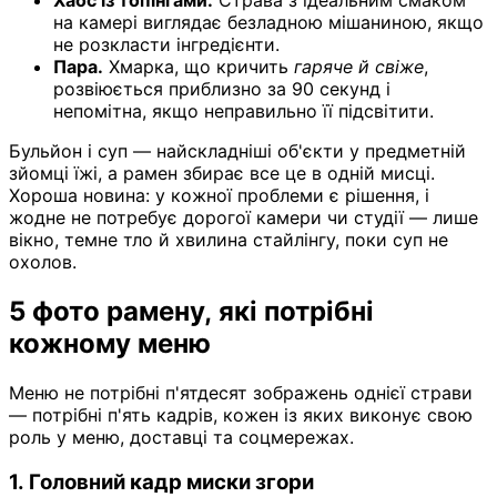
Хаос із топінгами.
Страва з ідеальним смаком
на камері виглядає безладною мішаниною, якщо
не розкласти інгредієнти.
Пара.
Хмарка, що кричить
гаряче й свіже
,
розвіюється приблизно за 90 секунд і
непомітна, якщо неправильно її підсвітити.
Бульйон і суп — найскладніші об'єкти у предметній
зйомці їжі, а рамен збирає все це в одній мисці.
Хороша новина: у кожної проблеми є рішення, і
жодне не потребує дорогої камери чи студії — лише
вікно, темне тло й хвилина стайлінгу, поки суп не
охолов.
5 фото рамену, які потрібні
кожному меню
Меню не потрібні п'ятдесят зображень однієї страви
— потрібні п'ять кадрів, кожен із яких виконує свою
роль у меню, доставці та соцмережах.
1. Головний кадр миски згори