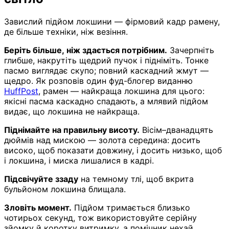
Завислий підйом локшини — фірмовий кадр рамену,
де більше техніки, ніж везіння.
Беріть більше, ніж здається потрібним.
Зачерпніть
глибше, накрутіть щедрий пучок і підніміть. Тонке
пасмо виглядає скупо; повний каскадний жмут —
щедро. Як розповів один фуд-блогер виданню
HuffPost
, рамен — найкраща локшина для цього:
якісні пасма каскадно спадають, а млявий підйом
видає, що локшина не найкраща.
Піднімайте на правильну висоту.
Вісім–дванадцять
дюймів над мискою — золота середина: досить
високо, щоб показати довжину, і досить низько, щоб
і локшина, і миска лишалися в кадрі.
Підсвічуйте ззаду
на темному тлі, щоб вкрита
бульйоном локшина блищала.
Зловіть момент.
Підйом тримається близько
чотирьох секунд, тож використовуйте серійну
зйомку й коротку витримку, а помічник нехай