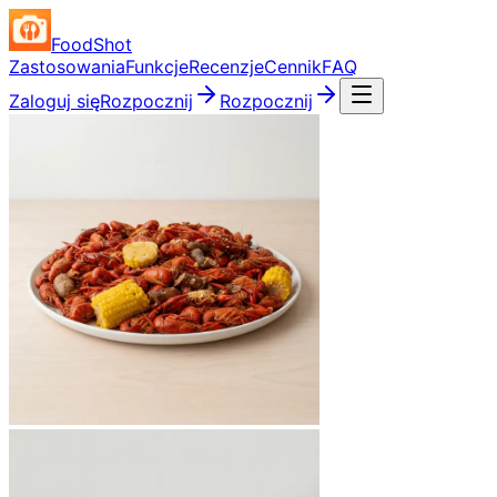
FoodShot
Zastosowania
Funkcje
Recenzje
Cennik
FAQ
Zaloguj się
Rozpocznij
Rozpocznij