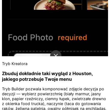
Tryb Kreatora
Zbuduj dokładnie taki wygląd z Houston,
jakiego potrzebuje Twoje menu
Tryb Builder pozwala komponować zdjęcie decyzja po
decyzji — wybierz powierzchnię (biały marmur, jasny
klon, papier rzeźniczy, ciemny łupek, zwietrzałe drewno
z okienka food trucka), naczynie (taca do gotowania
raków, żeliwna patelnia, owalny półmisek na enchiladas,