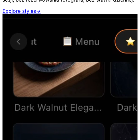
Explore styles
→