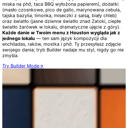
miska na phở, taca BBQ wyłożona papierem), dodatki
(masło czosnkowe, pico de gallo, marynowana cebula,
tajska bazylia, limonka, miseczki z salsą, biały chleb)
oraz światło (jasne dzienne światło znad Zatoki, ciepłe
światło żarówek w lokalu, dramatyczne ujęcie z góry).
Każde danie w Twoim menu z Houston wygląda jak z
jednego lokalu
— ten sam język kompozycji dla
enchiladas, raków, mostka i phở. Ty przesyłasz zdjęcie
swojego dania; tryb Builder nadaje mu styl, nigdy go nie
zmyśla.
Try Builder Mode
→