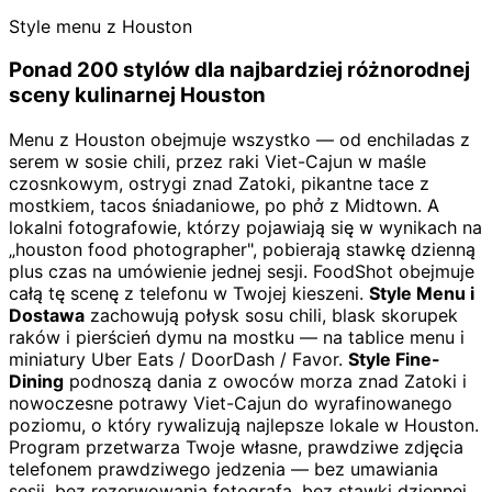
Style menu z Houston
Ponad 200 stylów dla najbardziej różnorodnej
sceny kulinarnej Houston
Menu z Houston obejmuje wszystko — od enchiladas z
serem w sosie chili, przez raki Viet-Cajun w maśle
czosnkowym, ostrygi znad Zatoki, pikantne tace z
mostkiem, tacos śniadaniowe, po phở z Midtown. A
lokalni fotografowie, którzy pojawiają się w wynikach na
„houston food photographer", pobierają stawkę dzienną
plus czas na umówienie jednej sesji. FoodShot obejmuje
całą tę scenę z telefonu w Twojej kieszeni.
Style Menu i
Dostawa
zachowują połysk sosu chili, blask skorupek
raków i pierścień dymu na mostku — na tablice menu i
miniatury Uber Eats / DoorDash / Favor.
Style Fine-
Dining
podnoszą dania z owoców morza znad Zatoki i
nowoczesne potrawy Viet-Cajun do wyrafinowanego
poziomu, o który rywalizują najlepsze lokale w Houston.
Program przetwarza Twoje własne, prawdziwe zdjęcia
telefonem prawdziwego jedzenia — bez umawiania
sesji, bez rezerwowania fotografa, bez stawki dziennej.