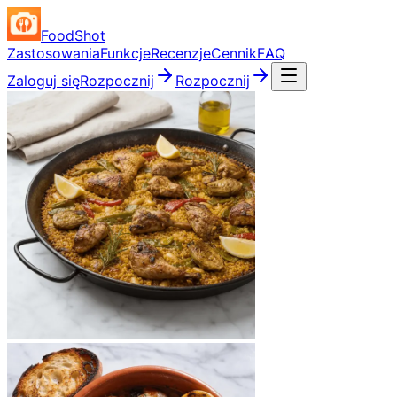
FoodShot
Zastosowania
Funkcje
Recenzje
Cennik
FAQ
Zaloguj się
Rozpocznij
Rozpocznij