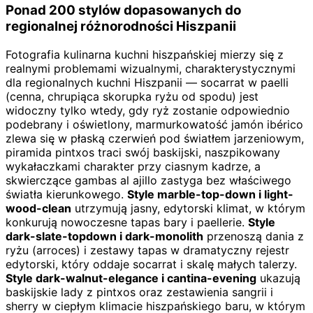
Ponad 200 stylów dopasowanych do
regionalnej różnorodności Hiszpanii
Fotografia kulinarna kuchni hiszpańskiej mierzy się z
realnymi problemami wizualnymi, charakterystycznymi
dla regionalnych kuchni Hiszpanii — socarrat w paelli
(cenna, chrupiąca skorupka ryżu od spodu) jest
widoczny tylko wtedy, gdy ryż zostanie odpowiednio
podebrany i oświetlony, marmurkowatość jamón ibérico
zlewa się w płaską czerwień pod światłem jarzeniowym,
piramida pintxos traci swój baskijski, naszpikowany
wykałaczkami charakter przy ciasnym kadrze, a
skwierczące gambas al ajillo zastyga bez właściwego
światła kierunkowego.
Style marble-top-down i light-
wood-clean
utrzymują jasny, edytorski klimat, w którym
konkurują nowoczesne tapas bary i paellerie.
Style
dark-slate-topdown i dark-monolith
przenoszą dania z
ryżu (arroces) i zestawy tapas w dramatyczny rejestr
edytorski, który oddaje socarrat i skalę małych talerzy.
Style dark-walnut-elegance i cantina-evening
ukazują
baskijskie lady z pintxos oraz zestawienia sangrii i
sherry w ciepłym klimacie hiszpańskiego baru, w którym