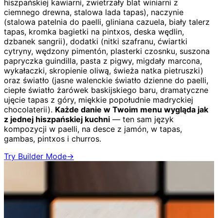
hiszpańskiej kawiarni, zwietrzały blat winiarni z
ciemnego drewna, stalowa lada tapas), naczynie
(stalowa patelnia do paelli, gliniana cazuela, biały talerz
tapas, kromka bagietki na pintxos, deska wędlin,
dzbanek sangrii), dodatki (nitki szafranu, ćwiartki
cytryny, wędzony pimentón, plasterki czosnku, suszona
papryczka guindilla, pasta z pigwy, migdały marcona,
wykałaczki, skropienie oliwą, świeża natka pietruszki)
oraz światło (jasne walenckie światło dzienne do paelli,
ciepłe światło żarówek baskijskiego baru, dramatyczne
ujęcie tapas z góry, miękkie popołudnie madryckiej
chocolaterii).
Każde danie w Twoim menu wygląda jak
z jednej hiszpańskiej kuchni
— ten sam język
kompozycji w paelli, na desce z jamón, w tapas,
gambas, pintxos i churros.
Try Builder Mode
→