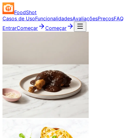
FoodShot
Casos de Uso
Funcionalidades
Avaliações
Preços
FAQ
Entrar
Começar
Começar