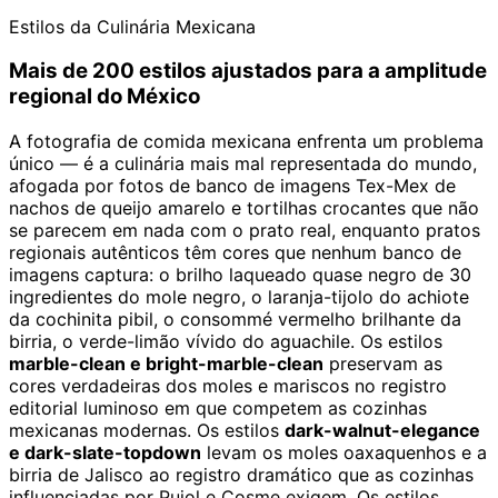
Estilos da Culinária Mexicana
Mais de 200 estilos ajustados para a amplitude
regional do México
A fotografia de comida mexicana enfrenta um problema
único — é a culinária mais mal representada do mundo,
afogada por fotos de banco de imagens Tex-Mex de
nachos de queijo amarelo e tortilhas crocantes que não
se parecem em nada com o prato real, enquanto pratos
regionais autênticos têm cores que nenhum banco de
imagens captura: o brilho laqueado quase negro de 30
ingredientes do mole negro, o laranja-tijolo do achiote
da cochinita pibil, o consommé vermelho brilhante da
birria, o verde-limão vívido do aguachile. Os estilos
marble-clean e bright-marble-clean
preservam as
cores verdadeiras dos moles e mariscos no registro
editorial luminoso em que competem as cozinhas
mexicanas modernas. Os estilos
dark-walnut-elegance
e dark-slate-topdown
levam os moles oaxaquenhos e a
birria de Jalisco ao registro dramático que as cozinhas
influenciadas por Pujol e Cosme exigem. Os estilos