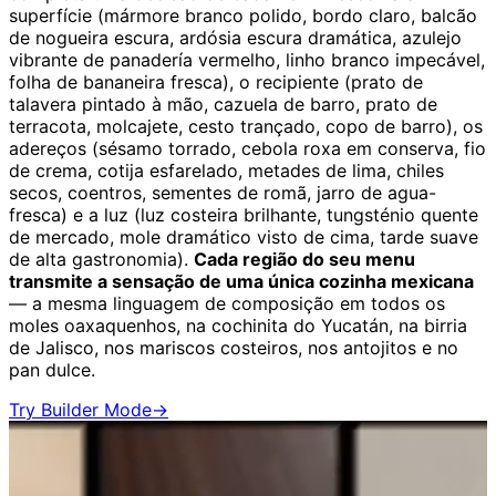
superfície (mármore branco polido, bordo claro, balcão
de nogueira escura, ardósia escura dramática, azulejo
vibrante de panadería vermelho, linho branco impecável,
folha de bananeira fresca), o recipiente (prato de
talavera pintado à mão, cazuela de barro, prato de
terracota, molcajete, cesto trançado, copo de barro), os
adereços (sésamo torrado, cebola roxa em conserva, fio
de crema, cotija esfarelado, metades de lima, chiles
secos, coentros, sementes de romã, jarro de agua-
fresca) e a luz (luz costeira brilhante, tungsténio quente
de mercado, mole dramático visto de cima, tarde suave
de alta gastronomia).
Cada região do seu menu
transmite a sensação de uma única cozinha mexicana
— a mesma linguagem de composição em todos os
moles oaxaquenhos, na cochinita do Yucatán, na birria
de Jalisco, nos mariscos costeiros, nos antojitos e no
pan dulce.
Try Builder Mode
→