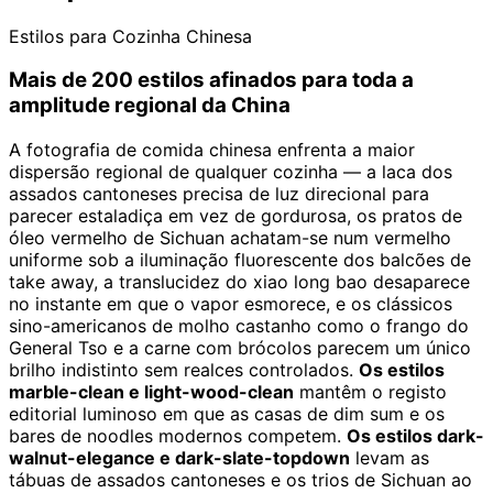
Estilos para Cozinha Chinesa
Mais de 200 estilos afinados para toda a
amplitude regional da China
A fotografia de comida chinesa enfrenta a maior
dispersão regional de qualquer cozinha — a laca dos
assados cantoneses precisa de luz direcional para
parecer estaladiça em vez de gordurosa, os pratos de
óleo vermelho de Sichuan achatam-se num vermelho
uniforme sob a iluminação fluorescente dos balcões de
take away, a translucidez do xiao long bao desaparece
no instante em que o vapor esmorece, e os clássicos
sino-americanos de molho castanho como o frango do
General Tso e a carne com brócolos parecem um único
brilho indistinto sem realces controlados.
Os estilos
marble-clean e light-wood-clean
mantêm o registo
editorial luminoso em que as casas de dim sum e os
bares de noodles modernos competem.
Os estilos dark-
walnut-elegance e dark-slate-topdown
levam as
tábuas de assados cantoneses e os trios de Sichuan ao