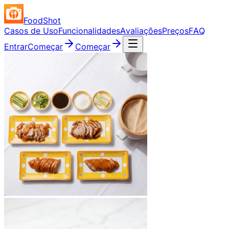
FoodShot
Casos de Uso
Funcionalidades
Avaliações
Preços
FAQ
Entrar
Começar
Começar