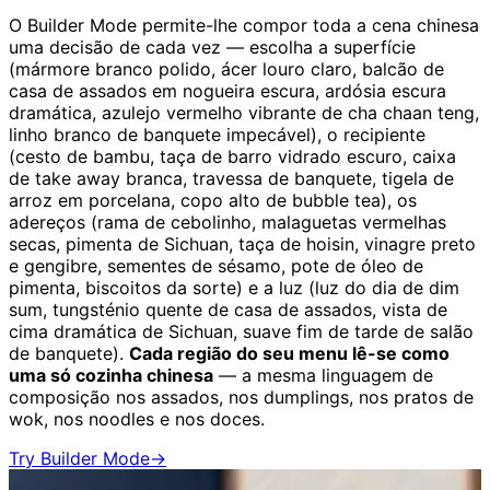
O Builder Mode permite-lhe compor toda a cena chinesa
uma decisão de cada vez — escolha a superfície
(mármore branco polido, ácer louro claro, balcão de
casa de assados em nogueira escura, ardósia escura
dramática, azulejo vermelho vibrante de cha chaan teng,
linho branco de banquete impecável), o recipiente
(cesto de bambu, taça de barro vidrado escuro, caixa
de take away branca, travessa de banquete, tigela de
arroz em porcelana, copo alto de bubble tea), os
adereços (rama de cebolinho, malaguetas vermelhas
secas, pimenta de Sichuan, taça de hoisin, vinagre preto
e gengibre, sementes de sésamo, pote de óleo de
pimenta, biscoitos da sorte) e a luz (luz do dia de dim
sum, tungsténio quente de casa de assados, vista de
cima dramática de Sichuan, suave fim de tarde de salão
de banquete).
Cada região do seu menu lê-se como
uma só cozinha chinesa
— a mesma linguagem de
composição nos assados, nos dumplings, nos pratos de
wok, nos noodles e nos doces.
Try Builder Mode
→