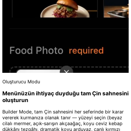
Oluşturucu Modu
Menünüzün ihtiyaç duyduğu tam Çin sahnesini
oluşturun
Builder Mode, tam Çin sahnesini her seferinde bir karar
vererek kurmanıza olanak tanır — yüzeyi seçin (beyaz
cilalı mermer, açık-sarışın akçaağaç, koyu ceviz kebap
dükkânı tezgâhı, dramatik koyu arduvaz, canlı kırmızı