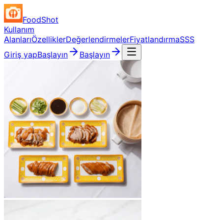
FoodShot
Kullanım
Alanları
Özellikler
Değerlendirmeler
Fiyatlandırma
SSS
Giriş yap
Başlayın
Başlayın