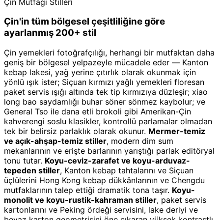
Çin Mutfağı Stilleri
Çin'in tüm bölgesel çeşitliliğine göre
ayarlanmış 200+ stil
Çin yemekleri fotoğrafçılığı, herhangi bir mutfaktan daha
geniş bir bölgesel yelpazeyle mücadele eder — Kanton
kebap lakesi, yağ yerine çıtırlık olarak okunmak için
yönlü ışık ister; Siçuan kırmızı yağlı yemekleri floresan
paket servis ışığı altında tek tip kırmızıya düzleşir; xiao
long bao saydamlığı buhar söner sönmez kaybolur; ve
General Tso ile dana etli brokoli gibi Amerikan-Çin
kahverengi soslu klasikler, kontrollü parlamalar olmadan
tek bir belirsiz parlaklık olarak okunur.
Mermer-temiz
ve açık-ahşap-temiz stiller
, modern dim sum
mekanlarının ve erişte barlarının yarıştığı parlak editöryal
tonu tutar.
Koyu-ceviz-zarafet ve koyu-arduvaz-
tepeden stiller
, Kanton kebap tahtalarını ve Siçuan
üçlülerini Hong Kong kebap dükkânlarının ve Chengdu
mutfaklarının talep ettiği dramatik tona taşır.
Koyu-
monolit ve koyu-rustik-kahraman stiller
, paket servis
kartonlarını ve Peking ördeği servisini, lake deriyi ve
beyaz karton geometrisini öne çıkaran yüksek kontrastlı