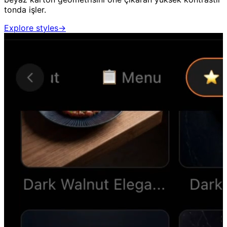
tonda işler.
Explore styles
→