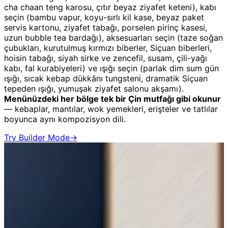
cha chaan teng karosu, çıtır beyaz ziyafet keteni), kabı
seçin (bambu vapur, koyu-sırlı kil kase, beyaz paket
servis kartonu, ziyafet tabağı, porselen pirinç kasesi,
uzun bubble tea bardağı), aksesuarları seçin (taze soğan
çubukları, kurutulmuş kırmızı biberler, Siçuan biberleri,
hoisin tabağı, siyah sirke ve zencefil, susam, çili-yağı
kabı, fal kurabiyeleri) ve ışığı seçin (parlak dim sum gün
ışığı, sıcak kebap dükkânı tungsteni, dramatik Siçuan
tepeden ışığı, yumuşak ziyafet salonu akşamı).
Menünüzdeki her bölge tek bir Çin mutfağı gibi okunur
— kebaplar, mantılar, wok yemekleri, erişteler ve tatlılar
boyunca aynı kompozisyon dili.
Try Builder Mode
→