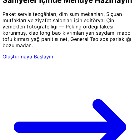
Saniyeler İçinde Menüye Hazırlayın
Paket servis tezgâhları, dim sum mekanları, Siçuan
mutfakları ve ziyafet salonları için editöryal Çin
yemekleri fotoğrafçılığı — Peking ördeği lakesi
korunmuş, xiao long bao kıvrımları yarı saydam, mapo
tofu kırmızı yağ parıltısı net, General Tso sos parlaklığı
bozulmadan.
Oluşturmaya Başlayın