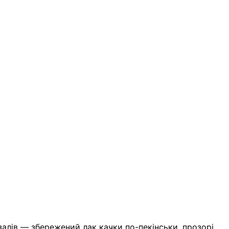
 залів — збережений лак качки по-пекінськи, прозорі