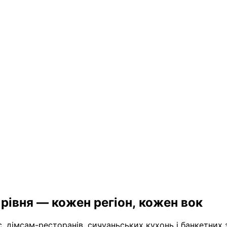
 рівня — кожен регіон, кожен вок
іс, дімсам-ресторанів, сичуаньських кухонь і банкетних