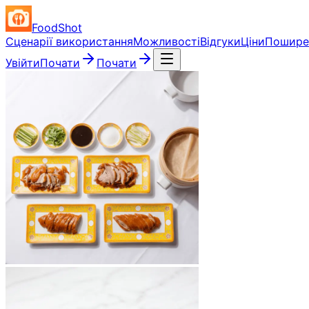
FoodShot
Сценарії використання
Можливості
Відгуки
Ціни
Поширен
Увійти
Почати
Почати