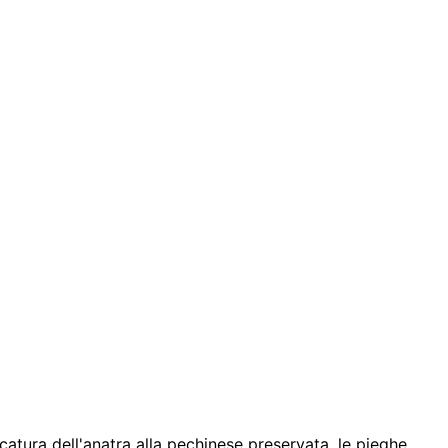
catura dell'anatra alla pechinese preservata, le pieghe