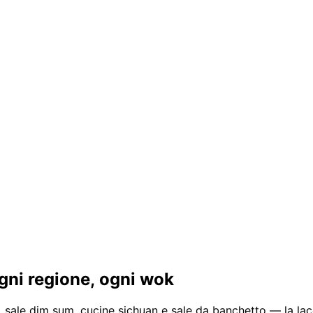
gni regione, ogni wok
, sale dim sum, cucine sichuan e sale da banchetto — la lac