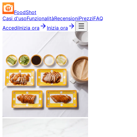
FoodShot
Casi d'uso
Funzionalità
Recensioni
Prezzi
FAQ
Accedi
Inizia ora
Inizia ora