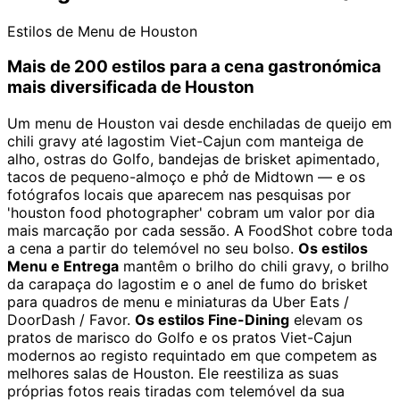
Estilos de Menu de Houston
Mais de 200 estilos para a cena gastronómica
mais diversificada de Houston
Um menu de Houston vai desde enchiladas de queijo em
chili gravy até lagostim Viet-Cajun com manteiga de
alho, ostras do Golfo, bandejas de brisket apimentado,
tacos de pequeno-almoço e phở de Midtown — e os
fotógrafos locais que aparecem nas pesquisas por
'houston food photographer' cobram um valor por dia
mais marcação por cada sessão. A FoodShot cobre toda
a cena a partir do telemóvel no seu bolso.
Os estilos
Menu e Entrega
mantêm o brilho do chili gravy, o brilho
da carapaça do lagostim e o anel de fumo do brisket
para quadros de menu e miniaturas da Uber Eats /
DoorDash / Favor.
Os estilos Fine-Dining
elevam os
pratos de marisco do Golfo e os pratos Viet-Cajun
modernos ao registo requintado em que competem as
melhores salas de Houston. Ele reestiliza as suas
próprias fotos reais tiradas com telemóvel da sua