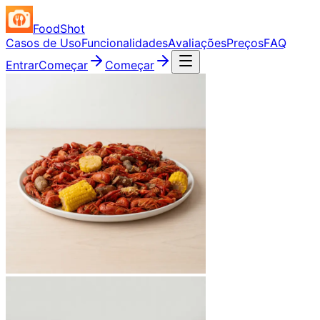
FoodShot
Casos de Uso
Funcionalidades
Avaliações
Preços
FAQ
Entrar
Começar
Começar