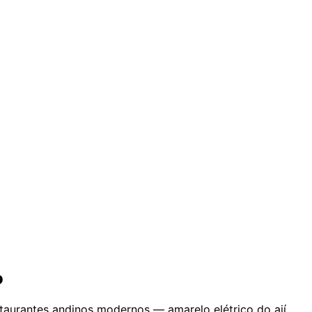
o
estaurantes andinos modernos — amarelo elétrico do ají