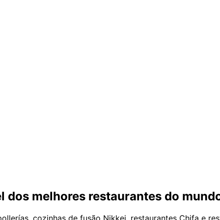
el dos melhores restaurantes do mund
pollerías, cozinhas de fusão Nikkei, restaurantes Chifa e r