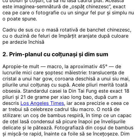
cu boluri și coșuri, ca să nu iasă cadrul plat. Aceasta
este imaginea-semnătură de „ospăț chinezesc”, exact
cea pe care o fotografie cu un singur fel pur și simplu nu
o poate spune.
Cadru de sus cu o masă rotativă de banchet chinezesc,
cu o duzină de feluri de împărțit aranjate după culoare
pe ardezie închisă
2. Prim-planul cu colțunași și dim sum
Apropie-te mult — macro, la aproximativ 45° — de
lucrurile mici care șoptesc măiestrie: translucența de
cristal a unui har gow, coroana deschisă a unui siu mai,
pliurile unui colțunaș cu supă. Acele pliuri merită toată
obsesia. Standardul casei la Din Tai Fung este exact 18
pliuri și 21 de grame per xiao long bao, după cum a
descris
Los Angeles Times
, iar acea precizie e ceea ce
ar trebui să celebreze cadrul tău macro. O notă de
stilizare: un coș de bambus respiră, în timp ce un capac
de oțel lasă condensul să picure înapoi pe învelișurile
delicate și le pătează. Fotografiază din coșul de bambus
și mișcă-te rapid, înainte ca foile să se încețoșeze. Dim