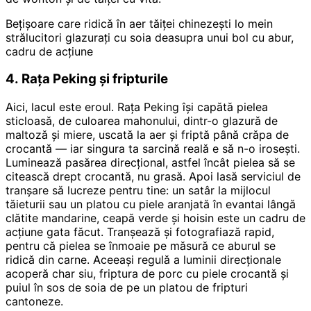
Bețișoare care ridică în aer tăiței chinezești lo mein
strălucitori glazurați cu soia deasupra unui bol cu abur,
cadru de acțiune
4. Rața Peking și fripturile
Aici, lacul este eroul. Rața Peking își capătă pielea
sticloasă, de culoarea mahonului, dintr-o glazură de
maltoză și miere, uscată la aer și friptă până crăpa de
crocantă — iar singura ta sarcină reală e să n-o irosești.
Luminează pasărea direcțional, astfel încât pielea să se
citească drept crocantă, nu grasă. Apoi lasă serviciul de
tranșare să lucreze pentru tine: un satâr la mijlocul
tăieturii sau un platou cu piele aranjată în evantai lângă
clătite mandarine, ceapă verde și hoisin este un cadru de
acțiune gata făcut. Tranșează și fotografiază rapid,
pentru că pielea se înmoaie pe măsură ce aburul se
ridică din carne. Aceeași regulă a luminii direcționale
acoperă char siu, friptura de porc cu piele crocantă și
puiul în sos de soia de pe un platou de fripturi
cantoneze.