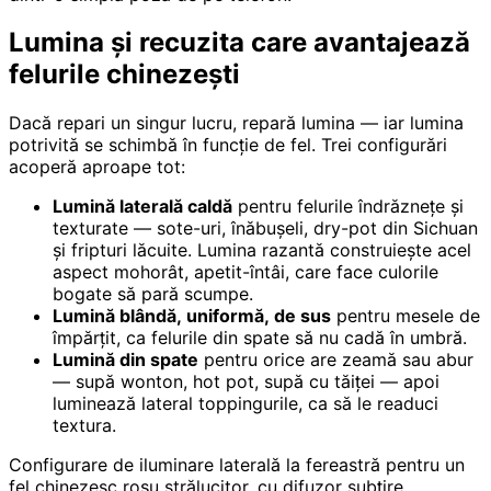
Lumina și recuzita care avantajează
felurile chinezești
Dacă repari un singur lucru, repară lumina — iar lumina
potrivită se schimbă în funcție de fel. Trei configurări
acoperă aproape tot:
Lumină laterală caldă
pentru felurile îndrăznețe și
texturate — sote-uri, înăbușeli, dry-pot din Sichuan
și fripturi lăcuite. Lumina razantă construiește acel
aspect mohorât, apetit-întâi, care face culorile
bogate să pară scumpe.
Lumină blândă, uniformă, de sus
pentru mesele de
împărțit, ca felurile din spate să nu cadă în umbră.
Lumină din spate
pentru orice are zeamă sau abur
— supă wonton, hot pot, supă cu tăiței — apoi
luminează lateral toppingurile, ca să le readuci
textura.
Configurare de iluminare laterală la fereastră pentru un
fel chinezesc roșu strălucitor, cu difuzor subțire,