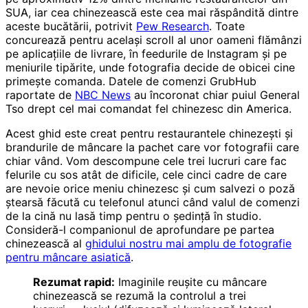
SUA, iar cea chinezească este cea mai răspândită dintre
aceste bucătării, potrivit
Pew Research
. Toate
concurează pentru același scroll al unor oameni flămânzi
pe aplicațiile de livrare, în feedurile de Instagram și pe
meniurile tipărite, unde fotografia decide de obicei cine
primește comanda. Datele de comenzi GrubHub
raportate de
NBC News
au încoronat chiar puiul General
Tso drept cel mai comandat fel chinezesc din America.
Acest ghid este creat pentru restaurantele chinezești și
brandurile de mâncare la pachet care vor fotografii care
chiar vând. Vom descompune cele trei lucruri care fac
felurile cu sos atât de dificile, cele cinci cadre de care
are nevoie orice meniu chinezesc și cum salvezi o poză
ștearsă făcută cu telefonul atunci când valul de comenzi
de la cină nu lasă timp pentru o ședință în studio.
Consideră-l companionul de aprofundare pe partea
chinezească al
ghidului nostru mai amplu de fotografie
pentru mâncare asiatică
.
Rezumat rapid:
Imaginile reușite cu mâncare
chinezească se rezumă la controlul a trei