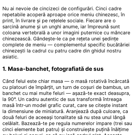
Nu ai nevoie de cincizeci de configurări. Cinci cadre
repetabile acoperă aproape orice meniu chinezesc, în
print, în livrare și pe rețelele sociale. Fiecare are o
sarcină anume și un unghi anume, iar împreună sunt
coloana vertebrală a unor imagini puternice cu mâncare
chinezească. Gândește-le ca pe rețeta unei ședințe
complete de meniu — complementul specific bucătăriei
chinezești la cadrul cu patru cadre din ghidul nostru
asiatic.
1. Masa-banchet, fotografiată de sus
Când felul este chiar masa — o masă rotativă încărcată
cu platouri de împărțit, un turn de coșuri de bambus, un
banchet cu mai multe feluri — așază-te exact deasupra,
la 90°. Un cadru autentic de sus transformă întreaga
masă într-un model grafic curat, care se citește instant
la dimensiune de miniatură. Aranjează după culoare, ca
două feluri de aceeași tonalitate să nu stea unul lângă
celălalt. Bazează-te pe regula numerelor impare (trei sau
cinci elemente bat patru) și construiește puțină înălțime