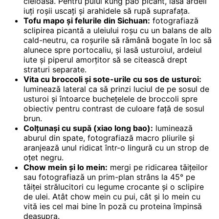
cleioasă. Pentru puiul kung pao picant, lasă ardeii
iuți roșii uscați și arahidele să rupă suprafața.
Tofu mapo și felurile din Sichuan:
fotografiază
sclipirea picantă a uleiului roșu cu un balans de alb
cald-neutru, ca roșurile să rămână bogate în loc să
alunece spre portocaliu, și lasă usturoiul, ardeiul
iute și piperul amorțitor să se citească drept
straturi separate.
Vita cu broccoli și sote-urile cu sos de usturoi:
luminează lateral ca să prinzi luciul de pe sosul de
usturoi și întoarce buchețelele de broccoli spre
obiectiv pentru contrast de culoare față de sosul
brun.
Colțunași cu supă (xiao long bao):
luminează
aburul din spate, fotografiază macro pliurile și
aranjează unul ridicat într-o lingură cu un strop de
oțet negru.
Chow mein și lo mein:
mergi pe ridicarea tăițeilor
sau fotografiază un prim-plan strâns la 45° pe
tăiței strălucitori cu legume crocante și o sclipire
de ulei. Atât chow mein cu pui, cât și lo mein cu
vită ies cel mai bine în poză cu proteina împinsă
deasupra.