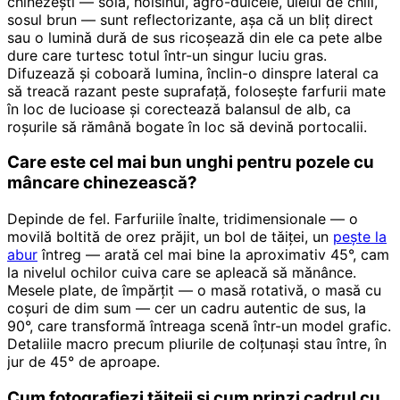
chinezești — soia, hoisinul, agro-dulcele, uleiul de chili,
sosul brun — sunt reflectorizante, așa că un bliț direct
sau o lumină dură de sus ricoșează din ele ca pete albe
dure care turtesc totul într-un singur luciu gras.
Difuzează și coboară lumina, înclin-o dinspre lateral ca
să treacă razant peste suprafață, folosește farfurii mate
în loc de lucioase și corectează balansul de alb, ca
roșurile să rămână bogate în loc să devină portocalii.
Care este cel mai bun unghi pentru pozele cu
mâncare chinezească?
Depinde de fel. Farfuriile înalte, tridimensionale — o
movilă boltită de orez prăjit, un bol de tăiței, un
pește la
abur
întreg — arată cel mai bine la aproximativ 45°, cam
la nivelul ochilor cuiva care se apleacă să mănânce.
Mesele plate, de împărțit — o masă rotativă, o masă cu
coșuri de dim sum — cer un cadru autentic de sus, la
90°, care transformă întreaga scenă într-un model grafic.
Detaliile macro precum pliurile de colțunași stau între, în
jur de 45° de aproape.
Cum fotografiezi tăițeii și cum prinzi cadrul cu