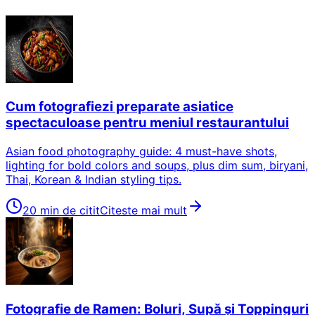
Cum fotografiezi preparate asiatice
spectaculoase pentru meniul restaurantului
Asian food photography guide: 4 must-have shots,
lighting for bold colors and soups, plus dim sum, biryani,
Thai, Korean & Indian styling tips.
20 min de citit
Citeste mai mult
Fotografie de Ramen: Boluri, Supă și Toppinguri