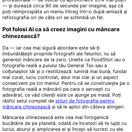
— și durează circa 90 de secunde per imagine, așa că
poți reîmprospăta un meniu întreg într-o după-amiază și
refotografia ori de câte ori se schimbă un fel.
Pot folosi AI ca să creez imagini cu mâncare
chinezească?
Da — iar cea mai sigură abordare este să-ți
îmbunătățești propriile fotografii ale felurilor, nu să
generezi mâncare de la zero. Unelte ca FoodShot iau o
fotografie reală a puiului tău General Tso sau a
colțunașilor tăi și o restilizează: lumină mai bună, fundal
mai curat, luciu controlat, abur mai clar și un aspect
consecvent pe tot meniul. Pentru că se construiește pe o
fotografie reală a mâncării pe care o servești cu
adevărat, ce văd clienții este ce ajunge pe masă. Poți
răsfoi setul complet de
stiluri de fotografie pentru
mâncare chinezească
și să le aplici din câteva atingeri.
Mâncarea chinezească este cea mai fotogenică
bucătărie de pe planetă, odată ce încetezi să te lupți cu
luciul, aburul și amploarea ei și începi să lucrezi cu ele.