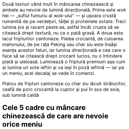
Două texturi vând mult în mâncarea chinezească și
ambele au nevoie de lumină direcțională. Prima este wok
hei — „suflul fumuriu al wok-ului” — și ușoara crustă
rumenită de pe verdețuri, tăiței și proteinele sotate. Treci
lumina jos și razant peste ea, astfel încât crusta să se
citească drept textură, nu ca o pată grasă. A doua este
lacul fripturilor cantoneze. Pielea crocantă, de culoarea
mahonului, de pe rața Peking sau char siu este însăși
esența acestor feluri, iar lumina direcțională e cea care o
face să se citească drept crocant lucios, nu o întindere
plată și uleioasă. Luminează o friptură premium așa cum
ai lumina un sote ieftin și va ieși în poză ieftină — iar pe
un meniu, acel decalaj se vede în comenzi.
Platou de fripturi cantoneze cu char siu lăcuit strălucitor,
ceafă de porc crocantă la cuptor și pui în sos de soia,
sub lumină caldă
Cele 5 cadre cu mâncare
chinezească de care are nevoie
orice meniu