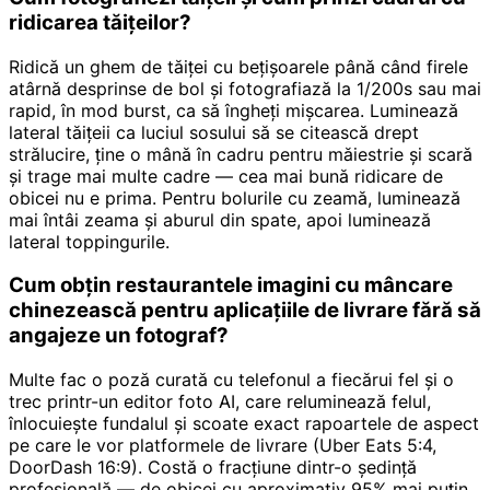
ridicarea tăițeilor?
Ridică un ghem de tăiței cu bețișoarele până când firele
atârnă desprinse de bol și fotografiază la 1/200s sau mai
rapid, în mod burst, ca să îngheți mișcarea. Luminează
lateral tăițeii ca luciul sosului să se citească drept
strălucire, ține o mână în cadru pentru măiestrie și scară
și trage mai multe cadre — cea mai bună ridicare de
obicei nu e prima. Pentru bolurile cu zeamă, luminează
mai întâi zeama și aburul din spate, apoi luminează
lateral toppingurile.
Cum obțin restaurantele imagini cu mâncare
chinezească pentru aplicațiile de livrare fără să
angajeze un fotograf?
Multe fac o poză curată cu telefonul a fiecărui fel și o
trec printr-un editor foto AI, care reluminează felul,
înlocuiește fundalul și scoate exact rapoartele de aspect
pe care le vor platformele de livrare (Uber Eats 5:4,
DoorDash 16:9). Costă o fracțiune dintr-o ședință
profesională — de obicei cu aproximativ 95% mai puțin