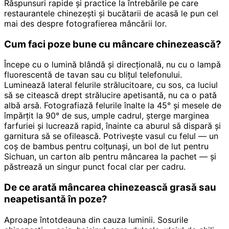
Răspunsuri rapide și practice la întrebările pe care
restaurantele chinezești și bucătarii de acasă le pun cel
mai des despre fotografierea mâncării lor.
Cum faci poze bune cu mâncare chinezească?
Începe cu o lumină blândă și direcțională, nu cu o lampă
fluorescentă de tavan sau cu blițul telefonului.
Luminează lateral felurile strălucitoare, cu sos, ca luciul
să se citească drept strălucire apetisantă, nu ca o pată
albă arsă. Fotografiază felurile înalte la 45° și mesele de
împărțit la 90° de sus, umple cadrul, șterge marginea
farfuriei și lucrează rapid, înainte ca aburul să dispară și
garnitura să se ofilească. Potrivește vasul cu felul — un
coș de bambus pentru colțunași, un bol de lut pentru
Sichuan, un carton alb pentru mâncarea la pachet — și
păstrează un singur punct focal clar per cadru.
De ce arată mâncarea chinezească grasă sau
neapetisantă în poze?
Aproape întotdeauna din cauza luminii. Sosurile