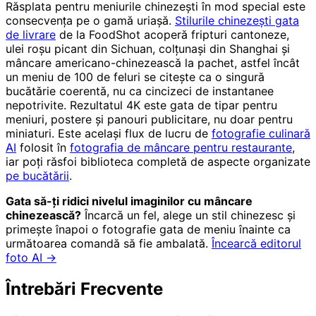
Răsplata pentru meniurile chinezești în mod special este
consecvența pe o gamă uriașă.
Stilurile chinezești gata
de livrare
de la FoodShot acoperă fripturi cantoneze,
ulei roșu picant din Sichuan, colțunași din Shanghai și
mâncare americano-chinezească la pachet, astfel încât
un meniu de 100 de feluri se citește ca o singură
bucătărie coerentă, nu ca cincizeci de instantanee
nepotrivite. Rezultatul 4K este gata de tipar pentru
meniuri, postere și panouri publicitare, nu doar pentru
miniaturi. Este același flux de lucru de
fotografie culinară
AI
folosit în
fotografia de mâncare pentru restaurante
,
iar poți răsfoi biblioteca completă de aspecte organizate
pe bucătării
.
Gata să-ți ridici nivelul imaginilor cu mâncare
chinezească?
Încarcă un fel, alege un stil chinezesc și
primește înapoi o fotografie gata de meniu înainte ca
următoarea comandă să fie ambalată.
Încearcă editorul
foto AI →
Întrebări Frecvente