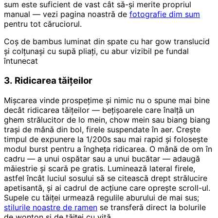
sum este suficient de vast cât să-și merite propriul
manual — vezi pagina noastră de
fotografie dim sum
pentru tot căruciorul.
Coș de bambus luminat din spate cu har gow translucid
și colțunași cu supă pliați, cu abur vizibil pe fundal
întunecat
3. Ridicarea tăițeilor
Mișcarea vinde prospețime și nimic nu o spune mai bine
decât ridicarea tăițeilor — bețișoarele care înalță un
ghem strălucitor de lo mein, chow mein sau biang biang
trași de mână din bol, firele suspendate în aer. Crește
timpul de expunere la 1/200s sau mai rapid și folosește
modul burst pentru a îngheța ridicarea. O mână de om în
cadru — a unui ospătar sau a unui bucătar — adaugă
măiestrie și scară pe gratis. Luminează lateral firele,
astfel încât luciul sosului să se citească drept strălucire
apetisantă, și ai cadrul de acțiune care oprește scroll-ul.
Supele cu tăiței urmează regulile aburului de mai sus;
stilurile noastre de ramen
se transferă direct la bolurile
de wonton și de tăiței cu vită.