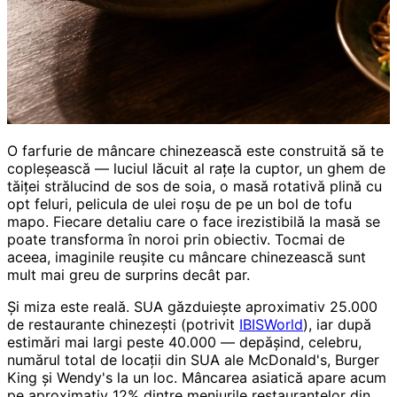
O farfurie de mâncare chinezească este construită să te
copleșească — luciul lăcuit al rațe la cuptor, un ghem de
tăiței strălucind de sos de soia, o masă rotativă plină cu
opt feluri, pelicula de ulei roșu de pe un bol de tofu
mapo. Fiecare detaliu care o face irezistibilă la masă se
poate transforma în noroi prin obiectiv. Tocmai de
aceea, imaginile reușite cu mâncare chinezească sunt
mult mai greu de surprins decât par.
Și miza este reală. SUA găzduiește aproximativ 25.000
de restaurante chinezești (potrivit
IBISWorld
), iar după
estimări mai largi peste 40.000 — depășind, celebru,
numărul total de locații din SUA ale McDonald's, Burger
King și Wendy's la un loc. Mâncarea asiatică apare acum
pe aproximativ 12% dintre meniurile restaurantelor din