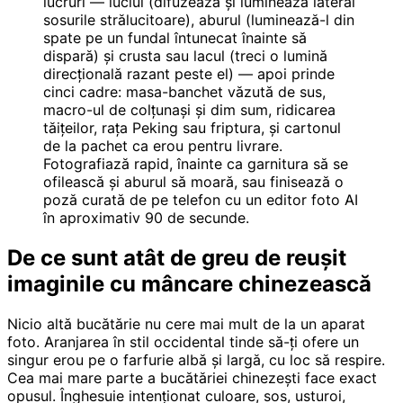
lucruri — luciul (difuzează și luminează lateral
sosurile strălucitoare), aburul (luminează-l din
spate pe un fundal întunecat înainte să
dispară) și crusta sau lacul (treci o lumină
direcțională razant peste el) — apoi prinde
cinci cadre: masa-banchet văzută de sus,
macro-ul de colțunași și dim sum, ridicarea
tăițeilor, rața Peking sau friptura, și cartonul
de la pachet ca erou pentru livrare.
Fotografiază rapid, înainte ca garnitura să se
ofilească și aburul să moară, sau finisează o
poză curată de pe telefon cu un editor foto AI
în aproximativ 90 de secunde.
De ce sunt atât de greu de reușit
imaginile cu mâncare chinezească
Nicio altă bucătărie nu cere mai mult de la un aparat
foto. Aranjarea în stil occidental tinde să-ți ofere un
singur erou pe o farfurie albă și largă, cu loc să respire.
Cea mai mare parte a bucătăriei chinezești face exact
opusul. Înghesuie intenționat culoare, sos, usturoi,