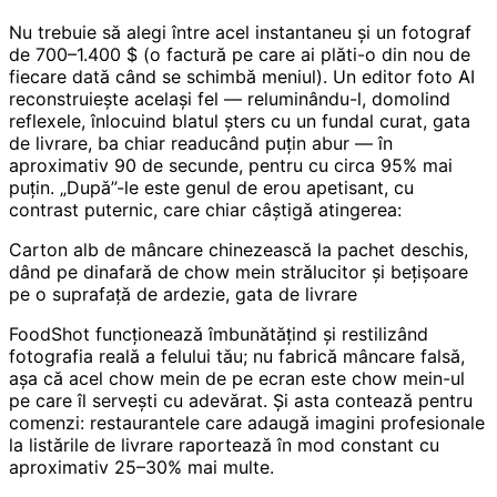
Nu trebuie să alegi între acel instantaneu și un fotograf
de 700–1.400 $ (o factură pe care ai plăti-o din nou de
fiecare dată când se schimbă meniul). Un editor foto AI
reconstruiește același fel — reluminându-l, domolind
reflexele, înlocuind blatul șters cu un fundal curat, gata
de livrare, ba chiar readucând puțin abur — în
aproximativ 90 de secunde, pentru cu circa 95% mai
puțin. „După”-le este genul de erou apetisant, cu
contrast puternic, care chiar câștigă atingerea:
Carton alb de mâncare chinezească la pachet deschis,
dând pe dinafară de chow mein strălucitor și bețișoare
pe o suprafață de ardezie, gata de livrare
FoodShot funcționează îmbunătățind și restilizând
fotografia reală a felului tău; nu fabrică mâncare falsă,
așa că acel chow mein de pe ecran este chow mein-ul
pe care îl servești cu adevărat. Și asta contează pentru
comenzi: restaurantele care adaugă imagini profesionale
la listările de livrare raportează în mod constant cu
aproximativ 25–30% mai multe.