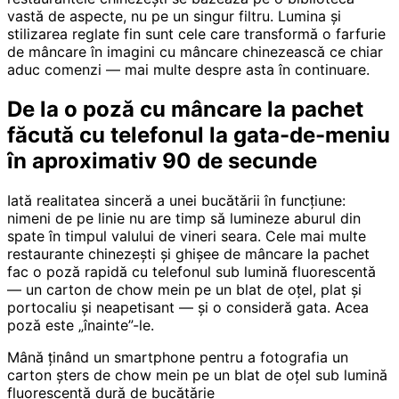
vastă de aspecte, nu pe un singur filtru. Lumina și
stilizarea reglate fin sunt cele care transformă o farfurie
de mâncare în imagini cu mâncare chinezească ce chiar
aduc comenzi — mai multe despre asta în continuare.
De la o poză cu mâncare la pachet
făcută cu telefonul la gata-de-meniu
în aproximativ 90 de secunde
Iată realitatea sinceră a unei bucătării în funcțiune:
nimeni de pe linie nu are timp să lumineze aburul din
spate în timpul valului de vineri seara. Cele mai multe
restaurante chinezești și ghișee de mâncare la pachet
fac o poză rapidă cu telefonul sub lumină fluorescentă
— un carton de chow mein pe un blat de oțel, plat și
portocaliu și neapetisant — și o consideră gata. Acea
poză este „înainte”-le.
Mână ținând un smartphone pentru a fotografia un
carton șters de chow mein pe un blat de oțel sub lumină
fluorescentă dură de bucătărie