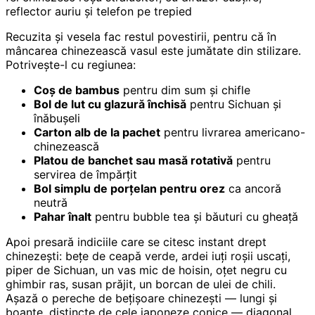
reflector auriu și telefon pe trepied
Recuzita și vesela fac restul povestirii, pentru că în
mâncarea chinezească vasul este jumătate din stilizare.
Potrivește-l cu regiunea:
Coș de bambus
pentru dim sum și chifle
Bol de lut cu glazură închisă
pentru Sichuan și
înăbușeli
Carton alb de la pachet
pentru livrarea americano-
chinezească
Platou de banchet sau masă rotativă
pentru
servirea de împărțit
Bol simplu de porțelan pentru orez
ca ancoră
neutră
Pahar înalt
pentru bubble tea și băuturi cu gheață
Apoi presară indiciile care se citesc instant drept
chinezești: bețe de ceapă verde, ardei iuți roșii uscați,
piper de Sichuan, un vas mic de hoisin, oțet negru cu
ghimbir ras, susan prăjit, un borcan de ulei de chili.
Așază o pereche de bețișoare chinezești — lungi și
boante, distincte de cele japoneze conice — diagonal