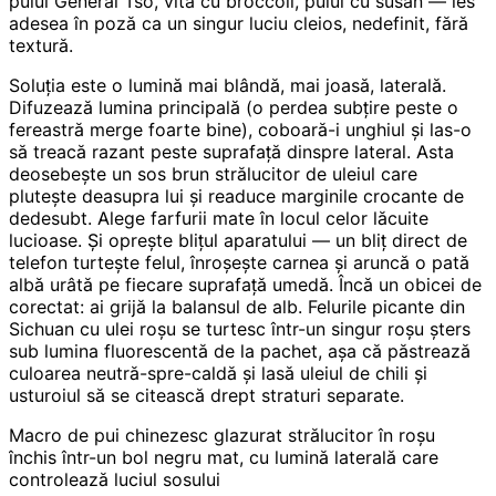
puiul General Tso, vita cu broccoli, puiul cu susan — ies
adesea în poză ca un singur luciu cleios, nedefinit, fără
textură.
Soluția este o lumină mai blândă, mai joasă, laterală.
Difuzează lumina principală (o perdea subțire peste o
fereastră merge foarte bine), coboară-i unghiul și las-o
să treacă razant peste suprafață dinspre lateral. Asta
deosebește un sos brun strălucitor de uleiul care
plutește deasupra lui și readuce marginile crocante de
dedesubt. Alege farfurii mate în locul celor lăcuite
lucioase. Și oprește blițul aparatului — un bliț direct de
telefon turtește felul, înroșește carnea și aruncă o pată
albă urâtă pe fiecare suprafață umedă. Încă un obicei de
corectat: ai grijă la balansul de alb. Felurile picante din
Sichuan cu ulei roșu se turtesc într-un singur roșu șters
sub lumina fluorescentă de la pachet, așa că păstrează
culoarea neutră-spre-caldă și lasă uleiul de chili și
usturoiul să se citească drept straturi separate.
Macro de pui chinezesc glazurat strălucitor în roșu
închis într-un bol negru mat, cu lumină laterală care
controlează luciul sosului