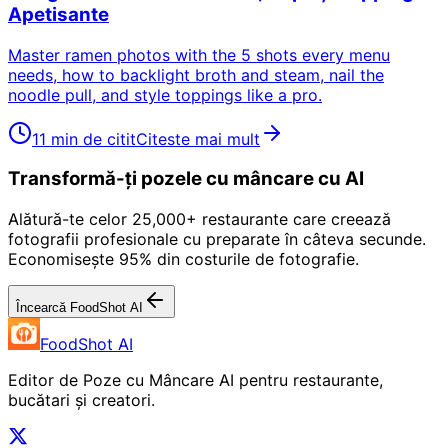
Apetisante
Master ramen photos with the 5 shots every menu
needs, how to backlight broth and steam, nail the
noodle pull, and style toppings like a pro.
11 min de citit
Citeste mai mult
Transformă-ți pozele cu mâncare cu AI
Alătură-te celor 25,000+ restaurante care creează
fotografii profesionale cu preparate în câteva secunde.
Economisește 95% din costurile de fotografie.
Încearcă FoodShot AI
FoodShot AI
Editor de Poze cu Mâncare AI pentru restaurante,
bucătari și creatori.