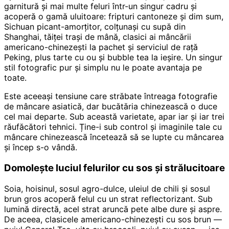
garnitură și mai multe feluri într-un singur cadru și
acoperă o gamă uluitoare: fripturi cantoneze și dim sum,
Sichuan picant-amorțitor, colțunași cu supă din
Shanghai, tăiței trași de mână, clasici ai mâncării
americano-chinezești la pachet și serviciul de rață
Peking, plus tarte cu ou și bubble tea la ieșire. Un singur
stil fotografic pur și simplu nu le poate avantaja pe
toate.
Este aceeași tensiune care străbate întreaga fotografie
de mâncare asiatică, dar bucătăria chinezească o duce
cel mai departe. Sub această varietate, apar iar și iar trei
răufăcători tehnici. Ține-i sub control și imaginile tale cu
mâncare chinezească încetează să se lupte cu mâncarea
și încep s-o vândă.
Domolește luciul felurilor cu sos și strălucitoare
Soia, hoisinul, sosul agro-dulce, uleiul de chili și sosul
brun gros acoperă felul cu un strat reflectorizant. Sub
lumină directă, acel strat aruncă pete albe dure și aspre.
De aceea, clasicele americano-chinezești cu sos brun —