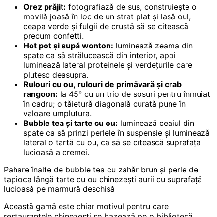
Orez prăjit:
fotografiază de sus, construiește o
movilă joasă în loc de un strat plat și lasă oul,
ceapa verde și fulgii de crustă să se citească
precum confetti.
Hot pot și supă wonton:
luminează zeama din
spate ca să strălucească din interior, apoi
luminează lateral proteinele și verdețurile care
plutesc deasupra.
Rulouri cu ou, rulouri de primăvară și crab
rangoon:
la 45° cu un trio de sosuri pentru înmuiat
în cadru; o tăietură diagonală curată pune în
valoare umplutura.
Bubble tea și tarte cu ou:
luminează ceaiul din
spate ca să prinzi perlele în suspensie și luminează
lateral o tartă cu ou, ca să se citească suprafața
lucioasă a cremei.
Pahare înalte de bubble tea cu zahăr brun și perle de
tapioca lângă tarte cu ou chinezești aurii cu suprafață
lucioasă pe marmură deschisă
Această gamă este chiar motivul pentru care
restaurantele chinezești se bazează pe o bibliotecă