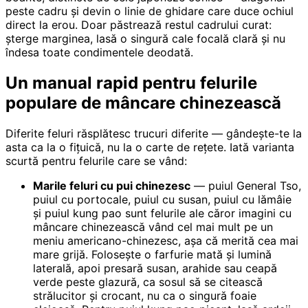
peste cadru și devin o linie de ghidare care duce ochiul
direct la erou. Doar păstrează restul cadrului curat:
șterge marginea, lasă o singură cale focală clară și nu
îndesa toate condimentele deodată.
Un manual rapid pentru felurile
populare de mâncare chinezească
Diferite feluri răsplătesc trucuri diferite — gândește-te la
asta ca la o fițuică, nu la o carte de rețete. Iată varianta
scurtă pentru felurile care se vând:
Marile feluri cu pui chinezesc
— puiul General Tso,
puiul cu portocale, puiul cu susan, puiul cu lămâie
și puiul kung pao sunt felurile ale căror imagini cu
mâncare chinezească vând cel mai mult pe un
meniu americano-chinezesc, așa că merită cea mai
mare grijă. Folosește o farfurie mată și lumină
laterală, apoi presară susan, arahide sau ceapă
verde peste glazură, ca sosul să se citească
strălucitor și crocant, nu ca o singură foaie