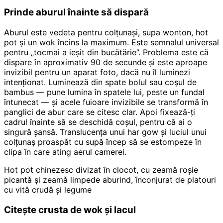
Prinde aburul înainte să dispară
Aburul este vedeta pentru colțunași, supa wonton, hot
pot și un wok încins la maximum. Este semnalul universal
pentru „tocmai a ieșit din bucătărie”. Problema este că
dispare în aproximativ 90 de secunde și este aproape
invizibil pentru un aparat foto, dacă nu îl luminezi
intenționat. Luminează din spate bolul sau coșul de
bambus — pune lumina în spatele lui, peste un fundal
întunecat — și acele fuioare invizibile se transformă în
panglici de abur care se citesc clar. Apoi fixează-ți
cadrul înainte să se deschidă coșul, pentru că ai o
singură șansă. Translucența unui har gow și luciul unui
colțunaș proaspăt cu supă încep să se estompeze în
clipa în care ating aerul camerei.
Hot pot chinezesc divizat în clocot, cu zeamă roșie
picantă și zeamă limpede aburind, înconjurat de platouri
cu vită crudă și legume
Citește crusta de wok și lacul