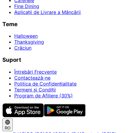
Cafenele
Fine Dining
Aplicații de Livrare a Mâncării
Teme
Halloween
Thanksgiving
Crăciun
Suport
Întrebări Frecvente
Contactează-ne
Politica de Confidențialitate
Termeni și Condiții
Program de Afiliere (30%)
RO