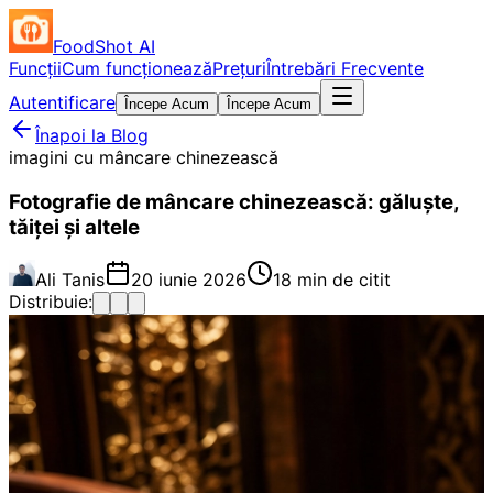
FoodShot AI
Funcții
Cum funcționează
Prețuri
Întrebări Frecvente
Autentificare
Începe Acum
Începe Acum
Înapoi la Blog
imagini cu mâncare chinezească
Fotografie de mâncare chinezească: găluște,
tăiței și altele
Ali Tanis
20 iunie 2026
18 min de citit
Distribuie: