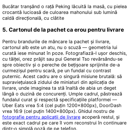
Bucătar tranșând o rață Peking lăcuită la masă, cu pielea
crocantă lucioasă de culoarea mahonului sub lumină
caldă direcțională, cu clătite
5. Cartonul de la pachet ca erou pentru livrare
Pentru brandurile de mâncare la pachet și livrare,
cartonul alb este un atu, nu o scuză — geometria lui
curată iese minunat în poze. Fotografiază-l ușor deschis,
cu tăiței, orez prăjit sau pui General Tso revărsându-se
spre obiectiv și o pereche de bețișoare sprijinite de-a
curmezișul pentru scară, pe un fundal cu contrast
puternic. Acest cadru are o singură misiune brutală: să
supraviețuiască zidului de miniaturi din aplicația de
livrare, unde imaginea ta stă înaltă de abia un deget
lângă o duzină de concurenți. Umple cadrul, păstrează
fundalul curat și respectă specificațiile platformei —
Uber Eats vrea 5:4 (cel puțin 1200×800px), DoorDash
vrea 16:9 (cel puțin 1400×800px). Ghidul nostru de
fotografie pentru aplicații de livrare
acoperă restul, și
este exact cadrul pe care îl vom reconstrui în continuare
dintr-o simplă poză de pe telefon.