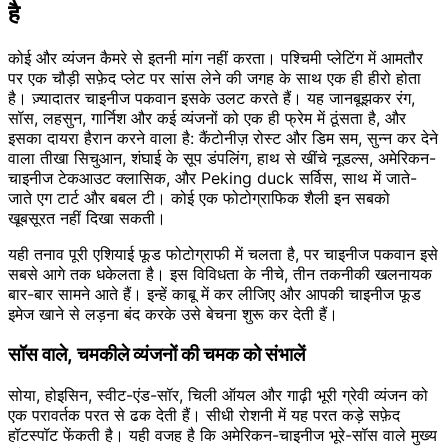
है
कोई और व्यंजन कैमरे से इतनी मांग नहीं करता। पश्चिमी प्लेटिंग में आमतौर
पर एक चौड़ी सफ़ेद प्लेट पर सांस लेने की जगह के साथ एक ही हीरो होता
है। ज़्यादातर चाइनीज पकवान इसके उलट करते हैं। यह जानबूझकर रंग,
सॉस, लहसुन, गार्निश और कई व्यंजनों को एक ही फ्रेम में ठूंसता है, और
इसका दायरा हैरान करने वाला है: कैंटोनीज़ रोस्ट और डिम सम, सुन्न कर देने
वाला तीखा सिचुआन, शंघाई के सूप डंपलिंग, हाथ से खींचे नूडल्स, अमेरिकन-
चाइनीज टेकआउट क्लासिक, और Peking duck सर्विस, साथ में जाते-
जाते एग टार्ट और बबल टी। कोई एक फोटोग्राफिक शैली इन सबको
खूबसूरत नहीं दिखा सकती।
यही तनाव पूरी एशियाई फूड फोटोग्राफी में चलता है, पर चाइनीज पकवान इसे
सबसे आगे तक धकेलता है। इस विविधता के नीचे, तीन तकनीकी खलनायक
बार-बार सामने आते हैं। इन्हें काबू में कर लीजिए और आपकी चाइनीज फूड
इमेज खाने से लड़ना बंद करके उसे बेचना शुरू कर देती हैं।
सॉस वाले, चमकीले व्यंजनों की चमक को संभालें
सोया, होइसिन, स्वीट-एंड-सॉर, चिली ऑयल और गाढ़ी भूरी ग्रेवी व्यंजन को
एक परावर्तक परत से ढक देती हैं। सीधी रोशनी में यह परत कड़े सफ़ेद
हॉटस्पॉट फेंकती है। यही वजह है कि अमेरिकन-चाइनीज भूरे-सॉस वाले मुख्य