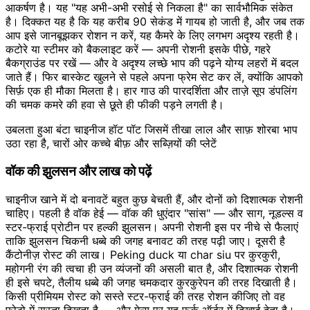
आकर्षण है। यह "यह अभी-अभी रसोई से निकला है" का सार्वभौमिक संकेत
है। दिक्कत यह है कि यह करीब 90 सेकंड में गायब हो जाती है, और जब तक
आप इसे जानबूझकर रोशन न करें, यह कैमरे के लिए लगभग अदृश्य रहती है।
कटोरे या स्टीमर को बैकलाइट करें — अपनी रोशनी इसके पीछे, गहरे
बैकग्राउंड पर रखें — और वे अदृश्य लच्छे भाप की पढ़ने योग्य लहरों में बदल
जाते हैं। फिर बास्केट खुलने से पहले अपना फ्रेम सेट कर लें, क्योंकि आपको
सिर्फ़ एक ही मौका मिलता है। हार गाउ की पारदर्शिता और ताज़े सूप डंपलिंग
की चमक कमरे की हवा से छूते ही फीकी पड़ने लगती है।
उबलता हुआ बंटा चाइनीज हॉट पॉट जिसमें तीखा लाल और साफ़ शोरबा भाप
उठा रहा है, चारों ओर कच्चे बीफ़ और सब्ज़ियों की प्लेटें
वॉक की झुलसन और लाख को पढ़ें
चाइनीज खाने में दो बनावटें बहुत कुछ बेचती हैं, और दोनों को दिशात्मक रोशनी
चाहिए। पहली है वॉक हेई — वॉक की धुएंदार "सांस" — और साग, नूडल्स व
स्टर-फ्राई प्रोटीन पर हल्की झुलसन। अपनी रोशनी इस पर नीचे से फैलाएं
ताकि झुलसन चिकनी धब्बे की जगह बनावट की तरह पढ़ी जाए। दूसरी है
कैंटोनीज़ रोस्ट की लाख। Peking duck या char siu पर कुरकुरी,
महोगनी रंग की त्वचा ही उन व्यंजनों की असली बात है, और दिशात्मक रोशनी
ही इसे चपटे, तैलीय धब्बे की जगह चमकदार कुरकुरेपन की तरह दिखाती है।
किसी प्रीमियम रोस्ट को सस्ते स्टर-फ्राई की तरह रोशन कीजिए तो वह
फोटो में सस्ता दिखता है — और मेन्यू पर यह फ़र्क ऑर्डर में दिखाई देता है।