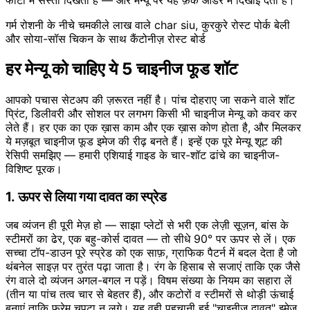
गर्म रोशनी के नीचे चमकीले लाख वाले char siu, कुरकुरे रोस्ट पोर्क बेली
और सोया-सॉस चिकन के साथ कैंटोनीज़ रोस्ट बोर्ड
हर मेन्यू को चाहिए ये 5 चाइनीज फूड शॉट
आपको पचास सेटअप की ज़रूरत नहीं है। पांच दोहराए जा सकने वाले शॉट
प्रिंट, डिलीवरी और सोशल पर लगभग किसी भी चाइनीज मेन्यू को कवर कर
लेते हैं। हर एक का एक ख़ास काम और एक ख़ास कोण होता है, और मिलकर
ये मज़बूत चाइनीज फूड इमेज की रीढ़ बनते हैं। इन्हें एक पूरे मेन्यू शूट की
रेसिपी समझिए — हमारी एशियाई गाइड के चार-शॉट ढांचे का चाइनीज-
विशिष्ट पूरक।
1. ऊपर से लिया गया दावत का स्प्रेड
जब व्यंजन ही पूरी मेज़ हो — साझा प्लेटों से भरी एक लेज़ी सूज़न, बांस के
स्टीमरों का ढेर, एक बहु-कोर्स दावत — तो सीधे 90° पर ऊपर से लें। एक
सच्चा टॉप-डाउन पूरे स्प्रेड को एक साफ़, ग्राफिक पैटर्न में बदल देता है जो
थंबनेल साइज़ पर तुरंत पढ़ा जाता है। रंग के हिसाब से सजाएं ताकि एक जैसे
रंग वाले दो व्यंजन अगल-बगल न पड़ें। विषम संख्या के नियम का सहारा लें
(तीन या पांच तत्व चार से बेहतर हैं), और कटोरों व स्टीमरों से थोड़ी ऊंचाई
बनाएं ताकि फ्रेम चपटा न लगे। यह वही पहचानी हुई "चाइनीज दावत" इमेज