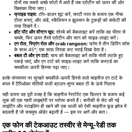
दोनों तब सबसे अच्छे फोटो में आते हैं जब प्रोटीन को ऊपर की ओर
खिसका दिया जाए।
फ्राइड राइस:
टॉप-डाउन शूट करें, चपटी परत के बजाय एक नीचा
टीला बनाएं, और अंडे, स्कैलियन व झुलसन के टुकड़ों को कंफ़ेटी की
तरह दिखने दें।
हॉट पॉट और वॉन्टन सूप:
शोरबे को बैकलाइट करें ताकि वह भीतर से
चमके, फिर ऊपर तैरते प्रोटीन और साग को साइड-लाइट करें।
एग रोल, स्प्रिंग रोल और crab rangoon:
फ्रेम में तीन डिपिंग सॉस
के साथ 45°; एक साफ़ तिरछा कट भराई दिखा देता है।
बबल टी और एग टार्ट:
चाय को बैकलाइट करें ताकि मोती लटके हुए
पकड़े जाएं, और एग टार्ट को साइड-लाइट करें ताकि कस्टर्ड का
चमकीला ऊपरी हिस्सा पढ़ा जाए।
हल्के संगमरमर पर सुनहरे चमकीले-ऊपरी हिस्से वाले चाइनीज एग टार्ट के
बगल में टैपिओका मोतियों वाली ब्राउन-शुगर बबल टी के ऊंचे गिलास
यही दायरा वह पूरी वजह है कि चाइनीज रेस्टोरेंट एक फ़िल्टर के बजाय कई
लुक की एक गहरी लाइब्रेरी पर भरोसा करते हैं। बारीकी से सेट की गई
लाइटिंग और स्टाइलिंग ही खाने की एक थाली को ऐसी चाइनीज फूड इमेज में
बदलती है जो सचमुच ऑर्डर बढ़ाती है — इस पर आगे और बात।
एक फोन की टेकआउट तस्वीर से मेन्यू-रेडी तक