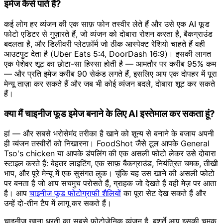
इमेज कैसे पाते हैं?
कई लोग हर व्यंजन की एक साफ़ फोन तस्वीर लेते हैं और उसे एक AI फूड
फोटो एडिटर से गुज़ारते हैं, जो व्यंजन को दोबारा रोशन करता है, बैकग्राउंड
बदलता है, और डिलीवरी प्लेटफ़ॉर्म जो ठीक आस्पेक्ट रेशियो चाहते हैं वही
आउटपुट देता है (Uber Eats 5:4, DoorDash 16:9)। इसकी लागत
एक पेशेवर शूट का छोटा-सा हिस्सा होती है — आमतौर पर करीब 95% कम
— और प्रति इमेज करीब 90 सेकंड लगते हैं, इसलिए आप एक दोपहर में पूरा
मेन्यू ताज़ा कर सकते हैं और जब भी कोई व्यंजन बदले, दोबारा शूट कर सकते
हैं।
क्या मैं चाइनीज फूड इमेज बनाने के लिए AI इस्तेमाल कर सकता हूं?
हां — और सबसे भरोसेमंद तरीका है खाने को शून्य से बनाने के बजाय अपनी
ही व्यंजन तस्वीरों को निखारना। FoodShot जैसे टूल आपके General
Tso's chicken या आपके डंपलिंग की एक असली फोटो लेकर उसे दोबारा
स्टाइल करते हैं: बेहतर लाइटिंग, एक साफ़ बैकग्राउंड, नियंत्रित चमक, तीखी
भाप, और पूरे मेन्यू में एक सुसंगत लुक। चूंकि यह उस खाने की असली फोटो
पर बनता है जो आप सचमुच परोसते हैं, ग्राहक जो देखते हैं वही मेज़ पर आता
है। आप
चाइनीज फूड फोटोग्राफी शैलियों
का पूरा सेट देख सकते हैं और
उन्हें दो-तीन टैप में लागू कर सकते हैं।
चाइनीज खाना धरती का सबसे फोटोजेनिक व्यंजन है, बशर्ते आप इसकी चमक,