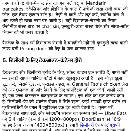
काम करने दें: बीच-में-कटाई करता एक क्लीवर, या Mandarin
pancakes, स्कैलियन और होइसिन के बगल में पंखे की तरह सजी त्वचा की
प्लेट, एक तैयार एक्शन शॉट है। तेज़ी से काटें और शूट करें, क्योंकि मांस से
भाप उठते ही त्वचा नरम पड़ जाती है। यही दिशात्मक-रोशनी का नियम
कैंटोनीज़ रोस्ट बोर्ड पर char siu, कुरकुरी-त्वचा रोस्ट पोर्क और सोया-सॉस
चिकन को भी कवर करता है।
पैनकेक के साथ गर्म दिशात्मक रोशनी में चमकीली महोगनी कुरकुरी त्वचा वाली
लाख चढ़ी Peking duck को मेज़ के पास काटता शेफ
5. डिलीवरी के लिए टेकआउट-कंटेनर हीरो
टेकआउट और डिलीवरी ब्रांड के लिए, सफ़ेद कार्टन एक संपत्ति है, माफ़ी नहीं
— इसकी साफ़ ज्यामिति फोटो में बेहद खूबसूरत आती है। इसे थोड़ा खुला
शूट करें, जिसमें नूडल्स, फ्राइड राइस, या General Tso's chicken लेंस
की ओर छलकता हो और पैमाने के लिए चॉपस्टिक की एक जोड़ी आड़ी रखी
हो, एक उच्च-कंट्रास्ट बैकग्राउंड के सामने। इस शॉट का एक कठोर काम
है: डिलीवरी-ऐप की थंबनेल दीवार में टिके रहना, जहां आपकी इमेज दर्जन भर
प्रतिस्पर्धियों के बगल में बमुश्किल एक इंच ऊंची बैठती है। फ्रेम भरें,
बैकग्राउंड साफ़ रखें, और प्लेटफ़ॉर्म स्पेक्स का सम्मान करें — Uber Eats
को 5:4 चाहिए (कम से कम 1200×800px), DoorDash को 16:9
चाहिए (कम से कम 1400×800px)। हमारी
डिलीवरी ऐप फोटोग्राफी
गाइड बाकी सब कवर करती है, और यही वह शॉट है जिसे हम आगे एक सादी