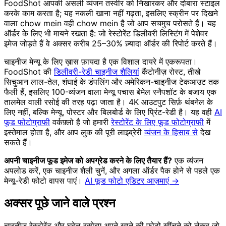
FoodShot आपकी असली व्यंजन तस्वीर को निखारकर और दोबारा स्टाइल
करके काम करता है; यह नकली खाना नहीं गढ़ता, इसलिए स्क्रीन पर दिखने
वाला chow mein वही chow mein है जो आप सचमुच परोसते हैं। यह
ऑर्डर के लिए भी मायने रखता है: जो रेस्टोरेंट डिलीवरी लिस्टिंग में पेशेवर
इमेज जोड़ते हैं वे अक्सर करीब 25–30% ज़्यादा ऑर्डर की रिपोर्ट करते हैं।
चाइनीज मेन्यू के लिए ख़ास फ़ायदा है एक विशाल दायरे में एकरूपता।
FoodShot की
डिलीवरी-रेडी चाइनीज शैलियां
कैंटोनीज़ रोस्ट, तीखे
सिचुआन लाल-तेल, शंघाई के डंपलिंग और अमेरिकन-चाइनीज टेकआउट तक
फैली हैं, इसलिए 100-व्यंजन वाला मेन्यू पचास बेमेल स्नैपशॉट के बजाय एक
तालमेल वाली रसोई की तरह पढ़ा जाता है। 4K आउटपुट सिर्फ़ थंबनेल के
लिए नहीं, बल्कि मेन्यू, पोस्टर और बिलबोर्ड के लिए प्रिंट-रेडी है। यह वही
AI
फूड फोटोग्राफी
वर्कफ़्लो है जो हमारी
रेस्टोरेंट के लिए फूड फोटोग्राफी
में
इस्तेमाल होता है, और आप लुक की पूरी लाइब्रेरी
व्यंजन के हिसाब से
देख
सकते हैं।
अपनी चाइनीज फूड इमेज को अपग्रेड करने के लिए तैयार हैं?
एक व्यंजन
अपलोड करें, एक चाइनीज शैली चुनें, और अगला ऑर्डर पैक होने से पहले एक
मेन्यू-रेडी फोटो वापस पाएं।
AI फूड फोटो एडिटर आज़माएं →
अक्सर पूछे जाने वाले प्रश्न
चाइनीज रेस्टोरेंट और घरेलू रसोइए अपने खाने की फोटो खींचने को लेकर जो