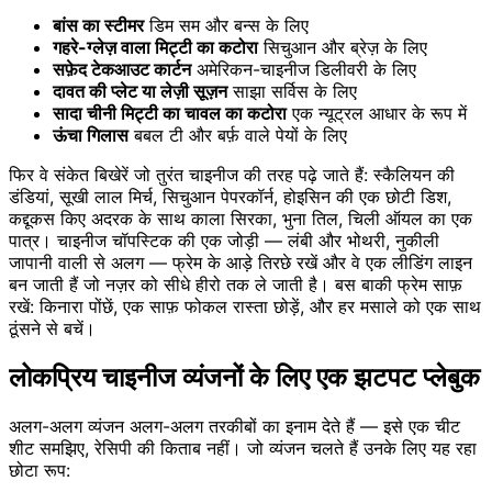
बांस का स्टीमर
डिम सम और बन्स के लिए
गहरे-ग्लेज़ वाला मिट्टी का कटोरा
सिचुआन और ब्रेज़ के लिए
सफ़ेद टेकआउट कार्टन
अमेरिकन-चाइनीज डिलीवरी के लिए
दावत की प्लेट या लेज़ी सूज़न
साझा सर्विस के लिए
सादा चीनी मिट्टी का चावल का कटोरा
एक न्यूट्रल आधार के रूप में
ऊंचा गिलास
बबल टी और बर्फ़ वाले पेयों के लिए
फिर वे संकेत बिखेरें जो तुरंत चाइनीज की तरह पढ़े जाते हैं: स्कैलियन की
डंडियां, सूखी लाल मिर्च, सिचुआन पेपरकॉर्न, होइसिन की एक छोटी डिश,
कद्दूकस किए अदरक के साथ काला सिरका, भुना तिल, चिली ऑयल का एक
पात्र। चाइनीज चॉपस्टिक की एक जोड़ी — लंबी और भोथरी, नुकीली
जापानी वाली से अलग — फ्रेम के आड़े तिरछे रखें और वे एक लीडिंग लाइन
बन जाती हैं जो नज़र को सीधे हीरो तक ले जाती है। बस बाकी फ्रेम साफ़
रखें: किनारा पोंछें, एक साफ़ फोकल रास्ता छोड़ें, और हर मसाले को एक साथ
ठूंसने से बचें।
लोकप्रिय चाइनीज व्यंजनों के लिए एक झटपट प्लेबुक
अलग-अलग व्यंजन अलग-अलग तरकीबों का इनाम देते हैं — इसे एक चीट
शीट समझिए, रेसिपी की किताब नहीं। जो व्यंजन चलते हैं उनके लिए यह रहा
छोटा रूप: