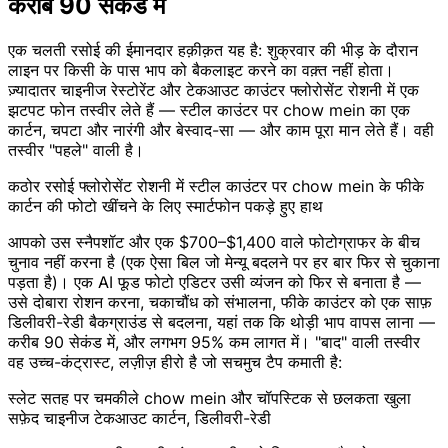
करीब 90 सेकंड में
एक चलती रसोई की ईमानदार हक़ीक़त यह है: शुक्रवार की भीड़ के दौरान
लाइन पर किसी के पास भाप को बैकलाइट करने का वक़्त नहीं होता।
ज़्यादातर चाइनीज रेस्टोरेंट और टेकआउट काउंटर फ्लोरोसेंट रोशनी में एक
झटपट फोन तस्वीर लेते हैं — स्टील काउंटर पर chow mein का एक
कार्टन, चपटा और नारंगी और बेस्वाद-सा — और काम पूरा मान लेते हैं। वही
तस्वीर "पहले" वाली है।
कठोर रसोई फ्लोरोसेंट रोशनी में स्टील काउंटर पर chow mein के फीके
कार्टन की फोटो खींचने के लिए स्मार्टफोन पकड़े हुए हाथ
आपको उस स्नैपशॉट और एक $700–$1,400 वाले फोटोग्राफर के बीच
चुनाव नहीं करना है (एक ऐसा बिल जो मेन्यू बदलने पर हर बार फिर से चुकाना
पड़ता है)। एक AI फूड फोटो एडिटर उसी व्यंजन को फिर से बनाता है —
उसे दोबारा रोशन करना, चकाचौंध को संभालना, फीके काउंटर को एक साफ़
डिलीवरी-रेडी बैकग्राउंड से बदलना, यहां तक कि थोड़ी भाप वापस लाना —
करीब 90 सेकंड में, और लगभग 95% कम लागत में। "बाद" वाली तस्वीर
वह उच्च-कंट्रास्ट, लज़ीज़ हीरो है जो सचमुच टैप कमाती है:
स्लेट सतह पर चमकीले chow mein और चॉपस्टिक से छलकता खुला
सफ़ेद चाइनीज टेकआउट कार्टन, डिलीवरी-रेडी