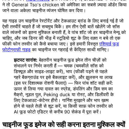
ने तो General Tso's chicken को अमेरिका का सबसे ज़्यादा ऑर्डर किया
जाने वाला अकेला चाइनीज व्यंजन घोषित कर दिया।
यह गाइड उन चाइनीज रेस्टोरेंट और टेकआउट ब्रांड के लिए बनाई गई है जो
ऐसी तस्वीरें चाहते हैं जो सचमुच बिकें। हम तीन ऐसी बातें खोलेंगे जो सॉस
वाले व्यंजनों को इतना मुश्किल बनाती हैं, वे पांच शॉट जो हर चाइनीज मेन्यू को
चाहिए, और जब डिनर की भीड़ में स्टूडियो शूट के लिए वक़्त न बचे तो एक
फीकी फोन तस्वीर को कैसे बचाया जाए। इसे हमारी विस्तृत
एशियाई फूड
फोटोग्राफी गाइड
का चाइनीज पर गहराई से केंद्रित साथी मानिए।
झटपट सारांश:
बेहतरीन चाइनीज फूड इमेज तीन चीज़ों को
संभालने पर निर्भर करती हैं — चमक (चमकीले सॉस को
डिफ्यूज़ और साइड-लाइट करें), भाप (फीकी पड़ने से पहले
गहरे बैकग्राउंड पर इसे बैकलाइट करें), और झुलसन या लाख
(इस पर दिशात्मक रोशनी फैलाएं) — फिर पांच शॉट सही करें:
ऊपर से लिया गया दावत का स्प्रेड, डंपलिंग और डिम सम का
मैक्रो, नूडल पुल, Peking duck या रोस्ट, और डिलीवरी के
लिए टेकआउट-कंटेनर हीरो। गार्निश मुरझाने और भाप ख़त्म
होने से पहले तेज़ी से शूट करें, या किसी साफ़ फोन तस्वीर को
AI फूड फोटो एडिटर से करीब 90 सेकंड में पूरा करें।
चाइनीज फूड इमेज को सही करना इतना मुश्किल क्यों