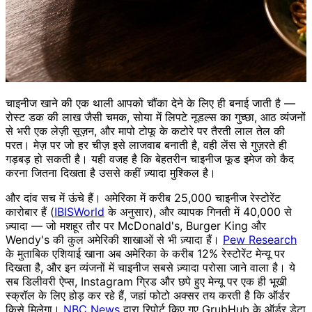
चाइनीज खाने की एक थाली आपको चौंका देने के लिए ही बनाई जाती है —
रोस्ट डक की लाख जैसी चमक, सोया में लिपटे नूडल्स का गुच्छा, आठ व्यंजनों
से भरी एक लेज़ी सूज़न, और मापो टोफू के कटोरे पर तैरती लाल तेल की
परत। मेज़ पर जो हर चीज़ इसे लाजवाब बनाती है, वही लेंस से गुज़रते ही
गड़बड़ हो सकती है। यही वजह है कि बेहतरीन चाइनीज फूड इमेज को कैद
करना जितना दिखता है उससे कहीं ज़्यादा मुश्किल है।
और दांव सच में ऊंचे हैं। अमेरिका में करीब 25,000 चाइनीज रेस्टोरेंट
कारोबार हैं (
IBISWorld
के अनुसार), और व्यापक गिनती में 40,000 से
ज़्यादा — जो मशहूर तौर पर McDonald's, Burger King और
Wendy's की कुल अमेरिकी शाखाओं से भी ज़्यादा हैं।
Pew Research
के मुताबिक एशियाई खाना अब अमेरिका के करीब 12% रेस्टोरेंट मेन्यू पर
दिखता है, और इन व्यंजनों में चाइनीज सबसे ज़्यादा परोसा जाने वाला है। ये
सब डिलीवरी ऐप्स, Instagram ग्रिड और छपे हुए मेन्यू पर एक ही भूखी
स्क्रॉल के लिए होड़ कर रहे हैं, जहां फोटो अक्सर तय करती है कि ऑर्डर
किसे मिलेगा।
NBC News
द्वारा रिपोर्ट किए गए GrubHub के ऑर्डर डेटा