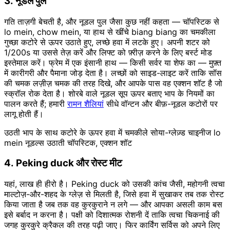
3. नूडल पुल
गति ताज़गी बेचती है, और नूडल पुल जैसा कुछ नहीं कहता — चॉपस्टिक से
lo mein, chow mein, या हाथ से खींचे biang biang का चमकीला
गुच्छा कटोरे से ऊपर उठाते हुए, लच्छे हवा में लटके हुए। अपनी शटर को
1/200s या उससे तेज़ करें और लिफ्ट को फ़्रीज़ करने के लिए बर्स्ट मोड
इस्तेमाल करें। फ्रेम में एक इंसानी हाथ — किसी सर्वर या शेफ का — मुफ़्त
में कारीगरी और पैमाना जोड़ देता है। लच्छों को साइड-लाइट करें ताकि सॉस
की चमक लज़ीज़ चमक की तरह दिखे, और आपके पास वह एक्शन शॉट है जो
स्क्रॉल रोक देता है। शोरबे वाले नूडल सूप ऊपर बताए भाप के नियमों का
पालन करते हैं; हमारी
रामन शैलियां
सीधे वॉन्टन और बीफ़-नूडल कटोरों पर
लागू होती हैं।
उठती भाप के साथ कटोरे के ऊपर हवा में चमकीले सोया-ग्लेज़्ड चाइनीज lo
mein नूडल्स उठाती चॉपस्टिक, एक्शन शॉट
4. Peking duck और रोस्ट मीट
यहां, लाख ही हीरो है। Peking duck को उसकी कांच जैसी, महोगनी त्वचा
माल्टोज़-और-शहद के ग्लेज़ से मिलती है, जिसे हवा में सुखाकर तब तक रोस्ट
किया जाता है जब तक वह कुरकुराने न लगे — और आपका असली काम बस
इसे बर्बाद न करना है। पक्षी को दिशात्मक रोशनी दें ताकि त्वचा चिकनाई की
जगह कुरकुरे क्रैकल की तरह पढ़ी जाए। फिर कार्विंग सर्विस को अपने लिए