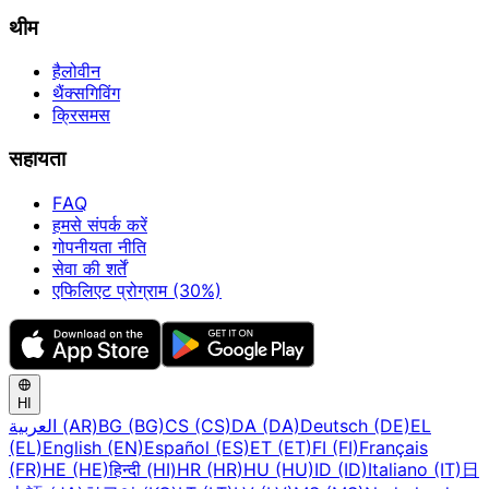
थीम
हैलोवीन
थैंक्सगिविंग
क्रिसमस
सहायता
FAQ
हमसे संपर्क करें
गोपनीयता नीति
सेवा की शर्तें
एफिलिएट प्रोग्राम (30%)
HI
العربية (AR)
BG (BG)
CS (CS)
DA (DA)
Deutsch (DE)
EL
(EL)
English (EN)
Español (ES)
ET (ET)
FI (FI)
Français
(FR)
HE (HE)
हिन्दी (HI)
HR (HR)
HU (HU)
ID (ID)
Italiano (IT)
日