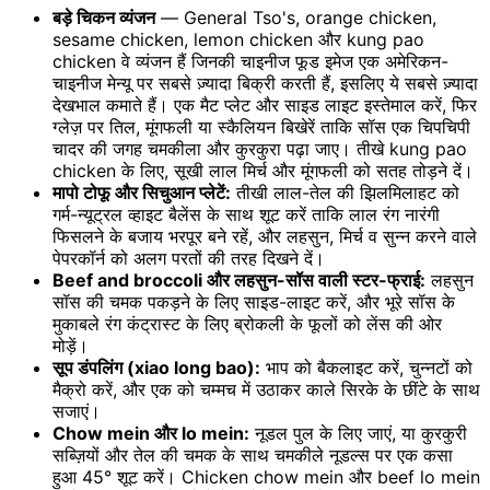
बड़े चिकन व्यंजन
— General Tso's, orange chicken,
sesame chicken, lemon chicken और kung pao
chicken वे व्यंजन हैं जिनकी चाइनीज फूड इमेज एक अमेरिकन-
चाइनीज मेन्यू पर सबसे ज़्यादा बिक्री करती हैं, इसलिए ये सबसे ज़्यादा
देखभाल कमाते हैं। एक मैट प्लेट और साइड लाइट इस्तेमाल करें, फिर
ग्लेज़ पर तिल, मूंगफली या स्कैलियन बिखेरें ताकि सॉस एक चिपचिपी
चादर की जगह चमकीला और कुरकुरा पढ़ा जाए। तीखे kung pao
chicken के लिए, सूखी लाल मिर्च और मूंगफली को सतह तोड़ने दें।
मापो टोफू और सिचुआन प्लेटें:
तीखी लाल-तेल की झिलमिलाहट को
गर्म-न्यूट्रल व्हाइट बैलेंस के साथ शूट करें ताकि लाल रंग नारंगी
फिसलने के बजाय भरपूर बने रहें, और लहसुन, मिर्च व सुन्न करने वाले
पेपरकॉर्न को अलग परतों की तरह दिखने दें।
Beef and broccoli और लहसुन-सॉस वाली स्टर-फ्राई:
लहसुन
सॉस की चमक पकड़ने के लिए साइड-लाइट करें, और भूरे सॉस के
मुकाबले रंग कंट्रास्ट के लिए ब्रोकली के फूलों को लेंस की ओर
मोड़ें।
सूप डंपलिंग (xiao long bao):
भाप को बैकलाइट करें, चुन्नटों को
मैक्रो करें, और एक को चम्मच में उठाकर काले सिरके के छींटे के साथ
सजाएं।
Chow mein और lo mein:
नूडल पुल के लिए जाएं, या कुरकुरी
सब्ज़ियों और तेल की चमक के साथ चमकीले नूडल्स पर एक कसा
हुआ 45° शूट करें। Chicken chow mein और beef lo mein