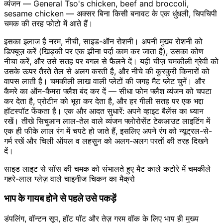
व्यंजन — General Tso's chicken, beef and broccoli,
sesame chicken — अक्सर बिना किसी बनावट के एक धुंधली, चिपचिपी
चमक की तरह फोटो में आते हैं।
इसका इलाज है नरम, नीची, साइड-ऑन रोशनी। अपनी मुख्य रोशनी को
डिफ्यूज़ करें (खिड़की पर एक झीना पर्दा काम कर जाता है), उसका कोण
नीचा करें, और उसे सतह पर बगल से फैलने दें। यही चीज़ चमकीली ग्रेवी को
उसके ऊपर तैरते तेल से अलग करती है, और नीचे की कुरकुरी किनारों को
वापस लाती है। चमकीली लाख वाली प्लेटों की जगह मैट प्लेट चुनें। और
कैमरे का ऑन-कैमरा फ्लैश बंद कर दें — सीधा फोन फ्लैश व्यंजन को चपटा
कर देता है, प्रोटीन को भूरा कर देता है, और हर गीली सतह पर एक भद्दा
हॉटस्पॉट फेंकता है। एक और आदत सुधारें: अपने व्हाइट बैलेंस का ध्यान
रखें। तीखे सिचुआन लाल-तेल वाले व्यंजन फ्लोरोसेंट टेकआउट लाइटिंग में
एक ही फीके लाल रंग में चपटे हो जाते हैं, इसलिए अपने रंग को न्यूट्रल-से-
गर्म रखें और चिली ऑयल व लहसुन को अलग-अलग परतों की तरह दिखने
दें।
साइड लाइट से सॉस की चमक को संभालते हुए मैट काले कटोरे में चमकीले
गहरे-लाल ग्लेज़ वाले चाइनीज चिकन का मैक्रो
भाप के गायब होने से पहले उसे पकड़ें
डंपलिंग, वॉन्टन सूप, हॉट पॉट और तेज़ गरम वॉक के लिए भाप ही मुख्य