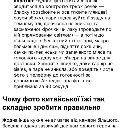
Коротко:
Чудове фото китайської їжі
зводиться до контролю трьох речей —
блиску (розсіюйте й освітлюйте глянцеві
соуси збоку), пари (підсвічуйте її ззаду на
темному тлі, доки вона не зникла) та
засмаженої кірочки чи лаку (проводьте по
ній спрямованим світлом) — а потім до
п'яти кадрів: бенкетний стіл згори, макро
пельменів і дім сам, підняття локшини,
качки по-пекінськи чи запеченого м'яса та
головного кадру контейнера на винос для
доставки. Знімайте швидко, доки гарнір не
зів'яв, а пара не зникла, або доведіть чисте
фото з телефону до готовності за
допомогою AI-редактора фото їжі
приблизно за 90 секунд.
Чому фото китайської їжі так
складно зробити правильно
Жодна інша кухня не вимагає від камери більшого.
Західна подача зазвичай дає вам одного героя на