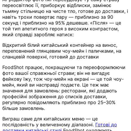
переосвітлює її, приборкує відблиски, замінює
тьмяну стільницю на чисте тло, готове до доставки, і
навіть трохи повертає пару — приблизно за 90
секунд і приблизно на 95% дешевше. «Після» — це
той тип апетитного героя з високим контрастом,
який справді заробляє натиск:
Відкритий білий китайський контейнер на винос,
переповнений глянцевим чоу-мейн і паличками, на
сланцевій поверхні, готовий до доставки
FoodShot працює, покращуючи та переоформлюючи
фото вашої справжньої страви; він не вигадує
фейкову їжу, тож чоу-мейн на екрані — це той чоу-
мейн, який ви насправді подаєте. Це теж має
значення для замовлень: ресторани, які додають
професійні зображення до списків доставки,
регулярно повідомляють приблизно про 25–30%
більше замовлень.
Виграш саме для китайських меню — це
послідовність у величезному діапазоні.
Готові до
доставки китайські стилі
FoodShot охоплюють