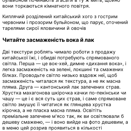
бульйоном починають згасати в ту ж мить, щойно
вони торкаються кімнатного повітря.
Киплячий розділений китайський хого з гострим
червоним і прозорим бульйоном, що парує, оточений
тарелями сирої яловичини й овочів
Читайте засмаженість вока й лак
Дві текстури роблять чимало роботи з продажу
китайської їжі, і обидві потребують спрямованого
світла. Перша — це вок-хей, димне «дихання вока», і
легка засмаженість на зелені, локшині та смажених
білках. Проводьте світло низько вздовж неї, щоб
засмаженість читалася як текстура, а не як масна
пляма. Друга — кантонський лак запечених страв.
Хрустка махагонова шкірочка качки по-пекінськи чи
чашу — це і є вся суть цих страв, і саме спрямоване
світло змушує її читатися як глянцева хрустка
кірочка, а не пласка масна пляма. Освітіть
преміальне запечене м'ясо так, як ви освітлювали б
дешеву смаженю, — і воно вийде на фото дешевим, а
в меню цей розрив проявиться в кількості