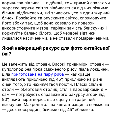
коричнева підлива — відбивні, тож прямий спалах чи
жорстке верхнє світло відбивається від них різкими
білими відблисками, які зливають усе в один жирний
блиск. Розсіюйте та опускайте світло, спрямовуйте
його збоку так, щоб воно ковзало по поверхні,
використовуйте матові тарілки замість блискучих і
коригуйте баланс білого, щоб червоні відтінки
лишалися насиченими, а не ставали помаранчевими.
Який найкращий ракурс для фото китайської
їжі?
Це залежить від страви. Високі тривимірні страви —
куполоподібна гірка смаженого рису, піала локшини,
ціла
приготована на пару риба
— найкраще
виглядають приблизно під 45°, приблизно на рівні
очей того, хто нахиляється поїсти. Пласкі спільні
столи — обертовий столик, стіл із пароварками дім
сам — потребують справжнього ракурсу згори під
90°, який перетворює всю сцену на графічний
візерунок. Макродеталі на кшталт защипів пельменів
— десь посередині, близько під 45° зблизька.