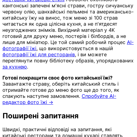
кантонські запечені м'ясні страви, гостру сичуанську
червону олію, шанхайські пельмені та американсько-
китайську їжу на винос, тож меню зі 100 страв
читається як одна цілісна кухня, а не п'ятдесят
неузгоджених знімків. Вихідний матеріал у 4K
готовий для друку меню, постерів і білбордів, а не
лише для мініатюр. Це той самий робочий процес
AI-
фотографії їжі
, що використовується в нашій
фотографії їжі для ресторанів
, і ви можете
переглянути повну бібліотеку образів, упорядкованих
за кухнею
.
Готові покращити своє фото китайської їжі?
Завантажте страву, оберіть китайський стиль і
отримайте готове до меню фото ще до того, як
спакують наступне замовлення.
Спробуйте AI-
редактор фото їжі →
Поширені запитання
Швидкі, практичні відповіді на запитання, які
китайські ресторани та домашні кухарі ставлять