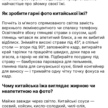
найчастіше про зйомку своєї їжі.
Як зробити гарні фото китайської їжі?
Почніть із м'якого спрямованого світла замість
верхнього люмінесцентного чи спалаху телефону.
Освітлюйте збоку глянцеві страви з соусом, щоб
глянець читався як апетитний блиск, а не як вибитий
відблиск. Знімайте високі страви під 45°, а спільні
столи — згори під 90°, заповнюйте кадр, витирайте
край тарілки та працюйте швидко, доки пара не
згасла, а гарнір не зів'яв. Підбирайте посудину під
страву — бамбукова пароварка для пельменів,
глиняна піала для сичуанської кухні, білий контейнер
для виносу — і тримайте одну чітку точку фокуса на
кадр.
Чому китайська їжа виглядає жирною чи
неапетитною на фото?
Майже завжди через світло. Китайські соуси —
соєвий, хойсин, кисло-солодкий, чилі-олія,