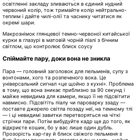
освітленні закладу зливаються в єдиний нудний
червоний колір, тож тримайте колір нейтрально-
теплим і дайте чилі-олії та часнику читатися як
окремі шари.
Макрознімок глянцевої темно-червоної китайської
курки в глазурі в матовій чорній піалі з бічним
світлом, що контролює блиск соусу
Спіймайте пару, доки вона не зникла
Пара — головний заголовок для пельменів, супу з
вонтонами, хого та розпеченого вока. Це
універсальний сигнал «це щойно з кухні». Проблема
в тому, що вона зникає приблизно за 90 секунд і
майже невидима для камери, якщо її не підсвітити
навмисно. Підсвітіть піалу чи пароварку ззаду —
поставте джерело світла позаду неї, на темному тлі
— і ці невидимі завитки перетворяться на чіткі
стрічки пари. Потім вибудуйте кадр ще до того, як
відкриєте кошик, бо у вас лише один дубль.
Прозорість хар-гау й блиск свіжого пельменя з