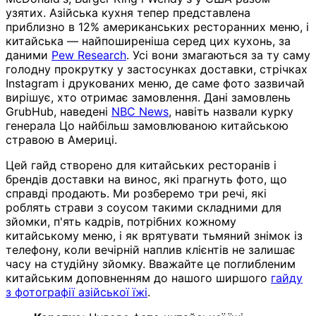
узятих. Азійська кухня тепер представлена
приблизно в 12% американських ресторанних меню, і
китайська — найпоширеніша серед цих кухонь, за
даними
Pew Research
. Усі вони змагаються за ту саму
голодну прокрутку у застосунках доставки, стрічках
Instagram і друкованих меню, де саме фото зазвичай
вирішує, хто отримає замовлення. Дані замовлень
GrubHub, наведені
NBC News
, навіть назвали курку
генерала Цо найбільш замовлюваною китайською
стравою в Америці.
Цей гайд створено для китайських ресторанів і
брендів доставки на винос, які прагнуть фото, що
справді продають. Ми розберемо три речі, які
роблять страви з соусом такими складними для
зйомки, п'ять кадрів, потрібних кожному
китайському меню, і як врятувати тьмяний знімок із
телефону, коли вечірній наплив клієнтів не залишає
часу на студійну зйомку. Вважайте це поглибленим
китайським доповненням до нашого ширшого
гайду
з фотографії азійської їжі
.