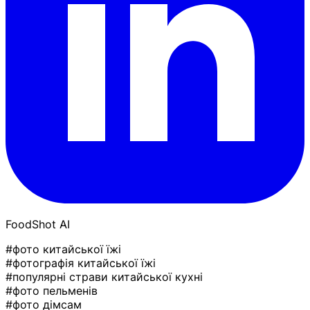
FoodShot AI
#фото китайської їжі
#фотографія китайської їжі
#популярні страви китайської кухні
#фото пельменів
#фото дімсам