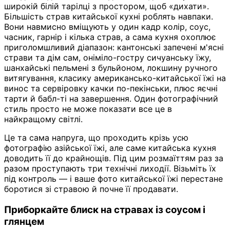
широкій білій тарілці з простором, щоб «дихати».
Більшість страв китайської кухні роблять навпаки.
Вони навмисно вміщують у один кадр колір, соус,
часник, гарнір і кілька страв, а сама кухня охоплює
приголомшливий діапазон: кантонські запечені м'ясні
страви та дім сам, оніміло-гостру сичуанську їжу,
шанхайські пельмені з бульйоном, локшину ручного
витягування, класику американсько-китайської їжі на
винос та сервіровку качки по-пекінськи, плюс яєчні
тарти й бабл-ті на завершення. Один фотографічний
стиль просто не може показати все це в
найкращому світлі.
Це та сама напруга, що проходить крізь усю
фотографію азійської їжі, але саме китайська кухня
доводить її до крайнощів. Під цим розмаїттям раз за
разом проступають три технічні лиходії. Візьміть їх
під контроль — і ваше фото китайської їжі перестане
боротися зі стравою й почне її продавати.
Приборкайте блиск на стравах із соусом і
глянцем