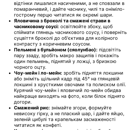
відтінки лишалися насиченими, а не сповзали в
помаранчевий, і дайте часнику, чилі та оніміло-
гострому перцю читатися як окремі шари.
Яловичина з броколі та смажені страви в
часниковому соусі:
освітлюйте збоку, щоб
спіймати глянець часникового соусу, і поверніть
суцвіття броколі до об'єктива для колірного
контрасту з коричневим соусом.
Пельмені з бульйоном (сяолунбао):
підсвітіть
пару ззаду, зробіть макро защипів і покажіть
один пельмень, піднятий у ложці, з бризкою
чорного оцту.
Чоу-мейн і ло-мейн:
зробіть підняття локшини
або зніміть щільний кадр під 45° на глянцевій
локшині з хрусткими овочами та полиском олії.
Курячий чоу-мейн і яловичий ло-мейн обидва
найкраще виходять на фото, коли білок піднято
догори.
Смажений рис:
знімайте згори, формуйте
невисоку гірку, а не плаский шар, і дайте яйцю,
зеленій цибулі та крапелькам засмаженості
читатися як конфеті.