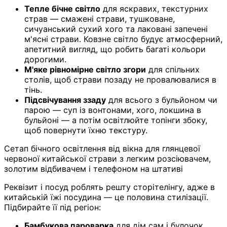
Тепле бічне світло
для яскравих, текстурних
страв — смажені страви, тушковане,
сичуанський сухий хого та лаковані запечені
м'ясні страви. Ковзне світло будує атмосферний,
апетитний вигляд, що робить багаті кольори
дорогими.
М'яке рівномірне світло згори
для спільних
столів, щоб страви позаду не провалювалися в
тінь.
Підсвічування ззаду
для всього з бульйоном чи
парою — суп із вонтонами, хого, локшина в
бульйоні — а потім освітлюйте топінги збоку,
щоб повернути їхню текстуру.
Сетап бічного освітлення від вікна для глянцевої
червоної китайської страви з легким розсіювачем,
золотим відбивачем і телефоном на штативі
Реквізит і посуд роблять решту сторітелінгу, адже в
китайській їжі посудина — це половина стилізації.
Підбирайте її під регіон:
Бамбукова пароварка
для дім сам і булочок