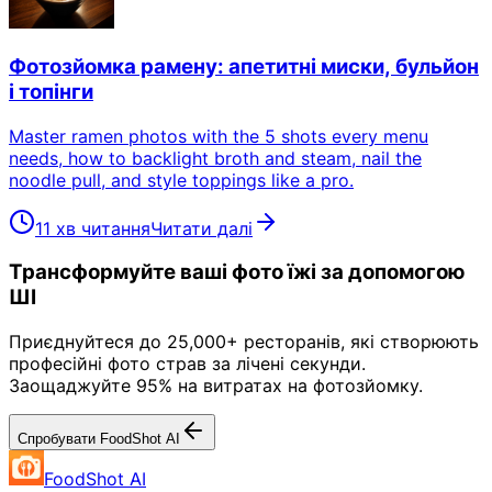
Фотозйомка рамену: апетитні миски, бульйон
і топінги
Master ramen photos with the 5 shots every menu
needs, how to backlight broth and steam, nail the
noodle pull, and style toppings like a pro.
11 хв читання
Читати далі
Трансформуйте ваші фото їжі за допомогою
ШІ
Приєднуйтеся до 25,000+ ресторанів, які створюють
професійні фото страв за лічені секунди.
Заощаджуйте 95% на витратах на фотозйомку.
Спробувати FoodShot AI
FoodShot AI