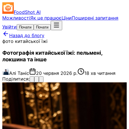
FoodShot AI
Можливості
Як це працює
Ціни
Поширені запитання
Увійти
Почати
Почати
Назад до блогу
фото китайської їжі
Фотографія китайської їжі: пельмені,
локшина та інше
Алі Таніс
20 червня 2026 р.
18 хв читання
Поділитися: