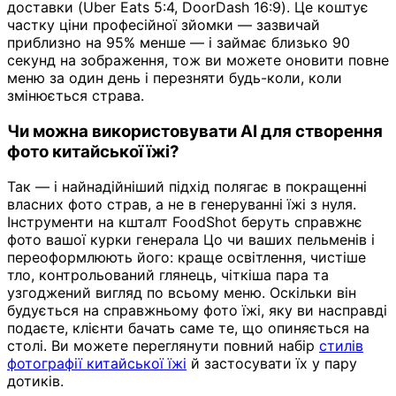
доставки (Uber Eats 5:4, DoorDash 16:9). Це коштує
частку ціни професійної зйомки — зазвичай
приблизно на 95% менше — і займає близько 90
секунд на зображення, тож ви можете оновити повне
меню за один день і перезняти будь-коли, коли
змінюється страва.
Чи можна використовувати AI для створення
фото китайської їжі?
Так — і найнадійніший підхід полягає в покращенні
власних фото страв, а не в генеруванні їжі з нуля.
Інструменти на кшталт FoodShot беруть справжнє
фото вашої курки генерала Цо чи ваших пельменів і
переоформлюють його: краще освітлення, чистіше
тло, контрольований глянець, чіткіша пара та
узгоджений вигляд по всьому меню. Оскільки він
будується на справжньому фото їжі, яку ви насправді
подаєте, клієнти бачать саме те, що опиняється на
столі. Ви можете переглянути повний набір
стилів
фотографії китайської їжі
й застосувати їх у пару
дотиків.