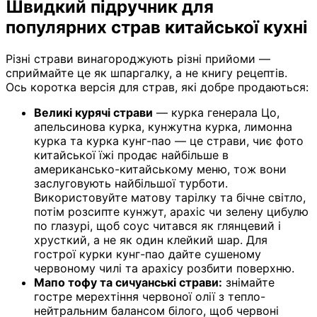
Швидкий підручник для
популярних страв китайської кухні
Різні страви винагороджують різні прийоми —
сприймайте це як шпаргалку, а не книгу рецептів.
Ось коротка версія для страв, які добре продаються:
Великі курячі страви
— курка генерала Цо,
апельсинова курка, кунжутна курка, лимонна
курка та курка кунг-пао — це страви, чиє фото
китайської їжі продає найбільше в
американсько-китайському меню, тож вони
заслуговують найбільшої турботи.
Використовуйте матову тарілку та бічне світло,
потім розсипте кунжут, арахіс чи зелену цибулю
по глазурі, щоб соус читався як глянцевий і
хрусткий, а не як один клейкий шар. Для
гострої курки кунг-пао дайте сушеному
червоному чилі та арахісу розбити поверхню.
Мапо тофу та сичуанські страви:
знімайте
гостре мерехтіння червоної олії з тепло-
нейтральним балансом білого, щоб червоні