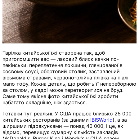
Тарілка китайської їжі створена так, щоб
приголомшити вас — лаковий блиск качки по-
пекінськи, переплетення локшини, глянцованої в
соєвому соусі, обертовий столик, заставлений
вісьмома стравами, червоно-олійна плівка на піалі
мапо тофу. Кожна деталь, що робить її непереборною
за столом, у кадрі може перетворитися на бруд.
Саме тому якісне фото китайської їжі зробити
набагато складніше, ніж здається.
І ставки тут реальні. У США працює близько 25 000
китайських ресторанів (за даними
IBISWorld
), а за
ширшими підрахунками — понад 40 000, і це, як
відомо, перевищує сумарну кількість закладів
McDonald's, Burger King і Wendy's у США разом