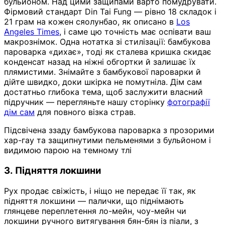
бульйоном. Над цими защипами варто помудрувати.
Фірмовий стандарт Din Tai Fung — рівно 18 складок і
21 грам на кожен сяолунбао, як описано в
Los
Angeles Times
, і саме цю точність має оспівати ваш
макрознімок. Одна нотатка зі стилізації: бамбукова
пароварка «дихає», тоді як сталева кришка скидає
конденсат назад на ніжні обгортки й залишає їх
плямистими. Знімайте з бамбукової пароварки й
дійте швидко, доки шкірка не помутніла. Дім сам
достатньо глибока тема, щоб заслужити власний
підручник — перегляньте нашу сторінку
фотографії
дім сам
для повного візка страв.
Підсвічена ззаду бамбукова пароварка з прозорими
хар-гау та защипнутими пельменями з бульйоном і
видимою парою на темному тлі
3. Підняття локшини
Рух продає свіжість, і ніщо не передає її так, як
підняття локшини — палички, що піднімають
глянцеве переплетення ло-мейн, чоу-мейн чи
локшини ручного витягування бян-бян із піали, з