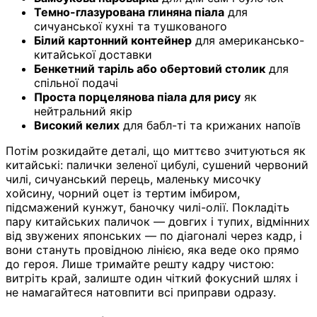
Темно-глазурована глиняна піала
для
сичуанської кухні та тушкованого
Білий картонний контейнер
для американсько-
китайської доставки
Бенкетний таріль або обертовий столик
для
спільної подачі
Проста порцелянова піала для рису
як
нейтральний якір
Високий келих
для бабл-ті та крижаних напоїв
Потім розкидайте деталі, що миттєво зчитуються як
китайські: палички зеленої цибулі, сушений червоний
чилі, сичуанський перець, маленьку мисочку
хойсину, чорний оцет із тертим імбиром,
підсмажений кунжут, баночку чилі-олії. Покладіть
пару китайських паличок — довгих і тупих, відмінних
від звужених японських — по діагоналі через кадр, і
вони стануть провідною лінією, яка веде око прямо
до героя. Лише тримайте решту кадру чистою:
витріть край, залиште один чіткий фокусний шлях і
не намагайтеся натовпити всі приправи одразу.