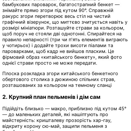
бамбукових пароварок, багатострапний бенкет —
знімайте прямо згори під кутом 90°. Справжній
ракурс згори перетворює весь стіл на чистий
графічний візерунок, що миттєво зчитується навіть у
розмірі мініатюри. Розташуйте страви за кольором,
щоб поруч не стояли дві однотонні. Спирайтеся на
правило непарності (три чи п'ять елементів виграють
у чотирьох) і додайте трохи висоти піалами та
пароварками, щоб кадр не вийшов пласким. Це
фірмовий образ «китайського бенкету», який фото
однієї страви просто не може передати.
Плоска розкладка згори китайського бенкетного
обертового столика з дюжиною спільних страв,
розташованих за кольором на темному сланці
2. Крупний план пельменів і дім сам
Підійдіть близько — макро, приблизно під кутом 45°
— до маленьких деталей, які нашіптують про
майстерність: кришталеву прозорість хар-гау,
відкриту корону сю-май, защипи пельменя з