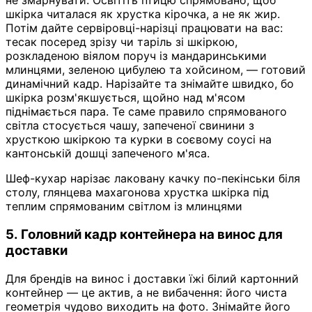
не змарнувати. Освітіть птицю спрямовано, щоб
шкірка читалася як хрустка кірочка, а не як жир.
Потім дайте сервіровці-нарізці працювати на вас:
тесак посеред зрізу чи таріль зі шкіркою,
розкладеною віялом поруч із мандаринськими
млинцями, зеленою цибулею та хойсином, — готовий
динамічний кадр. Нарізайте та знімайте швидко, бо
шкірка розм'якшується, щойно над м'ясом
піднімається пара. Те саме правило спрямованого
світла стосується чашу, запеченої свинини з
хрусткою шкіркою та курки в соєвому соусі на
кантонській дошці запеченого м'яса.
Шеф-кухар нарізає лаковану качку по-пекінськи біля
столу, глянцева махагонова хрустка шкірка під
теплим спрямованим світлом із млинцями
5. Головний кадр контейнера на винос для
доставки
Для брендів на винос і доставки їжі білий картонний
контейнер — це актив, а не вибачення: його чиста
геометрія чудово виходить на фото. Знімайте його