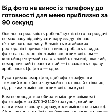
Від фото на винос із телефону до
готовності для меню приблизно за
90 секунд
Ось чесна реальність робочої кухні: ніхто на роздачі
не має часу підсвічувати пару ззаду під час
п'ятничного напливу. Більшість китайських
ресторанів і прилавків на винос роблять швидке
фото на телефон під люмінесцентним світлом —
контейнер чоу-мейн на сталевій стільниці, плаский,
помаранчевий і неапетитний — і вважають справу
зробленою. Це фото — «до».
Рука тримає смартфон, щоб сфотографувати
тьмяний контейнер чоу-мейн на сталевій стільниці
під різким люмінесцентним світлом кухні
Вам не доведеться обирати між цим знімком і
фотографом за $700–$1400 (рахунок, який ви
платитимете знову щоразу, коли змінюється меню).
AI-редактор фото їжі перебудовує ту саму страву —