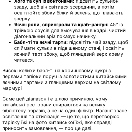
Хого та суп із вонтонами:
підсвітіть бульйон
ззаду, щоб він світився зсередини, а потім
освітлюйте збоку білки й зелень, що плавають
зверху.
Яєчні роли, спрингроли та краб-рангун:
45° із
трійкою соусів для вмочування в кадрі; чистий
діагональний зріз показує начинку.
Бабл-ті та яєчні тарти:
підсвітіть чай ззаду, щоб
спіймати кульки в підвішеному стані, і освітіть
яєчний тарт збоку, щоб глянцевий верх крему
читався.
Високі келихи бабл-ті на коричневому цукрі з
перлами тапіоки поруч із золотистими китайськими
яєчними тартами з глянцевим верхом на світлому
мармурі
Саме цей діапазон і є цілою причиною, чому
китайські ресторани спираються на велику
бібліотеку образів, а не на один фільтр. Налаштоване
освітлення та стилізація — це те, що перетворює
тарілку їжі на фото китайської їжі, яке справді
приносить замовлення, — про це далі.