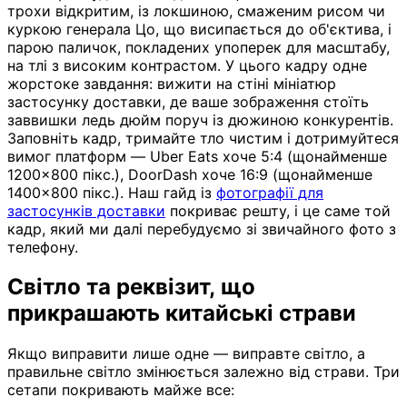
трохи відкритим, із локшиною, смаженим рисом чи
куркою генерала Цо, що висипається до об'єктива, і
парою паличок, покладених упоперек для масштабу,
на тлі з високим контрастом. У цього кадру одне
жорстоке завдання: вижити на стіні мініатюр
застосунку доставки, де ваше зображення стоїть
заввишки ледь дюйм поруч із дюжиною конкурентів.
Заповніть кадр, тримайте тло чистим і дотримуйтеся
вимог платформ — Uber Eats хоче 5:4 (щонайменше
1200×800 пікс.), DoorDash хоче 16:9 (щонайменше
1400×800 пікс.). Наш гайд із
фотографії для
застосунків доставки
покриває решту, і це саме той
кадр, який ми далі перебудуємо зі звичайного фото з
телефону.
Світло та реквізит, що
прикрашають китайські страви
Якщо виправити лише одне — виправте світло, а
правильне світло змінюється залежно від страви. Три
сетапи покривають майже все: