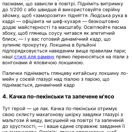
пасмами, що зависли в повітрі. Підніміть витримку
до 1/200 с або швидше й використовуйте серійну
зйомку, щоб «заморозити» підняття. Людська рука в
кадрі — офіціанта чи шеф-кухаря — безкоштовно
додає майстерності та масштабу. Освітлюйте пасма
збоку, щоб глянець соусу читався як апетитний
блиск, — і у вас готовий динамічний кадр, що
зупиняє прокрутку. Локшина в бульйоні
підпорядковується наведеним вище правилам пари;
наші
стилі для рамену
прямо переносяться на піали з
вонтонами й яловичою локшиною.
Палички піднімають глянцеву китайську локшину ло-
мейн у соєвій глазурі над піалою з парою, що
піднімається, динамічний кадр
4. Качка по-пекінськи та запечене м'ясо
Тут герой — це лак. Качка по-пекінськи отримує
свою склисту махагонову шкірку завдяки глазурі з
мальтози й меду, висушеній на повітрі та запеченій
до хрусткості, — і ваше єдине справжнє завдання її