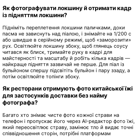
Як фотографувати локшину й отримати кадр
із підняттям локшини?
Підніміть переплетення локшини паличками, доки
пасма не зависнуть над піалою, і знімайте на 1/200 с
або швидше в серійному режимі, щоб «заморозити»
рух. Освітлюйте локшину збоку, щоб глянець соусу
читався як блиск, тримайте руку в кадрі для
майстерності та масштабу й робіть кілька кадрів —
найкраще підняття зазвичай не перше. Для піал із
бульйоном спершу підсвітіть бульйон і пару ззаду, а
потім освітлюйте топінги збоку.
Як ресторани отримують фото китайської їжі
для застосунків доставки без найму
фотографа?
Багато хто знімає чисте фото кожної страви на
телефон і пропускає його через AI-редактор фото їжі,
який переосвітлює страву, замінює тло й видає точні
співвідношення сторін, потрібні платформам