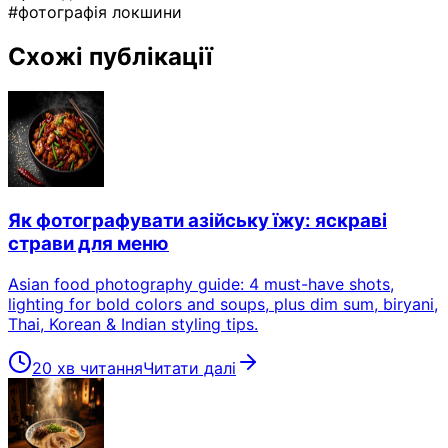
#фотографія локшини
Схожі публікації
Як фотографувати азійську їжу: яскраві
страви для меню
Asian food photography guide: 4 must-have shots,
lighting for bold colors and soups, plus dim sum, biryani,
Thai, Korean & Indian styling tips.
20 хв читання
Читати далі