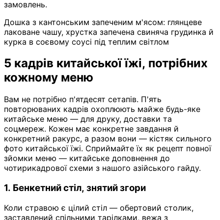
замовлень.
Дошка з кантонським запеченим м'ясом: глянцеве
лаковане чашу, хрустка запечена свиняча грудинка й
курка в соєвому соусі під теплим світлом
5 кадрів китайської їжі, потрібних
кожному меню
Вам не потрібно п'ятдесят сетапів. П'ять
повторюваних кадрів охоплюють майже будь-яке
китайське меню — для друку, доставки та
соцмереж. Кожен має конкретне завдання й
конкретний ракурс, а разом вони — кістяк сильного
фото китайської їжі. Сприймайте їх як рецепт повної
зйомки меню — китайське доповнення до
чотирикадрової схеми з нашого азійського гайду.
1. Бенкетний стіл, знятий згори
Коли стравою є цілий стіл — обертовий столик,
заставлений спільними тарілками, вежа з