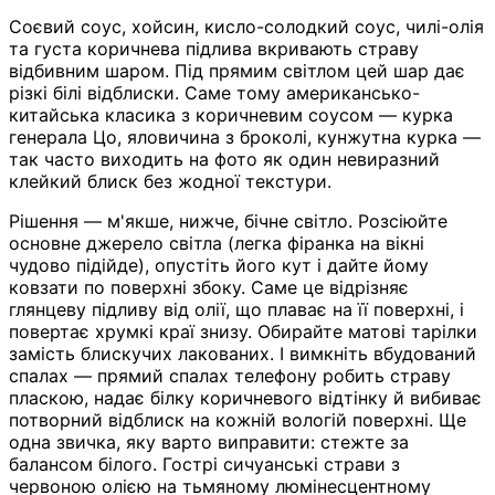
Соєвий соус, хойсин, кисло-солодкий соус, чилі-олія
та густа коричнева підлива вкривають страву
відбивним шаром. Під прямим світлом цей шар дає
різкі білі відблиски. Саме тому американсько-
китайська класика з коричневим соусом — курка
генерала Цо, яловичина з броколі, кунжутна курка —
так часто виходить на фото як один невиразний
клейкий блиск без жодної текстури.
Рішення — м'якше, нижче, бічне світло. Розсіюйте
основне джерело світла (легка фіранка на вікні
чудово підійде), опустіть його кут і дайте йому
ковзати по поверхні збоку. Саме це відрізняє
глянцеву підливу від олії, що плаває на її поверхні, і
повертає хрумкі краї знизу. Обирайте матові тарілки
замість блискучих лакованих. І вимкніть вбудований
спалах — прямий спалах телефону робить страву
пласкою, надає білку коричневого відтінку й вибиває
потворний відблиск на кожній вологій поверхні. Ще
одна звичка, яку варто виправити: стежте за
балансом білого. Гострі сичуанські страви з
червоною олією на тьмяному люмінесцентному