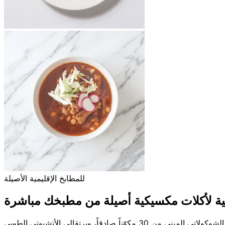
للمطابخ الإقليمية الأصيلة
ية لأكلات مكسيكية أصيلة من مطبخك مباشرة
تصوير طعام مكسيكي تحريري للمطابخ الإقليمية وبارات المأكولات البحرية والمطاعم المكسيكية الحديثة — لمعان المولي نيغرو البني الشوكولاتي المبني من 30 مكوّناً صادقاً، وبرتقالي الأتشيوتي الطوبي